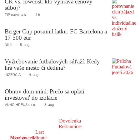
CK vs. lowcost: kto vyhráva cenový
súboj?
TIP travel, a.s.
4 h
Berger Cup posunul latku: FC Barcelona a
17 500 eur
Niké
5. aug
Vyžrebovanie futbalových súťaží: Kedy
hrá vaše mesto či dedina?
INZERCIA
4. aug
Obnov dom mini: Prečo sa oplatí
investovať do izolácie
VUNO HREUS s.r.o.
3. aug
Dovolenka
Reštaurácie
Last
Poznávacie
Poznávacie
Minute