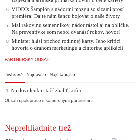
Úspešná martinská primárka hovorí o cene kariéry
VIDEO: Šampión s nádormi mozgu so slzami prosí
6
premiéra: Dajte nám šancu bojovať o naše životy
Mal rakovinu semenníkov, nádor rástol aj na obličke.
7
Na preventívke som nebol dvanásť rokov, hovorí
Minister hlási príchod rodinnej karty. Jeho kritici
8
hovoria o drahom marketingu a cintoríne aplikácií
PARTNERSKÝ OBSAH
Najnovšie
Najčítanejšie
Vybrané
Na dovolenku stačí zbaliť kufor
Obsah spolupráce s komerčnými partnermi ›
Neprehliadnite tiež