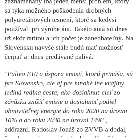
zaznamenaný iba jeden menší problém, ktorý
sa týka možného poškodenia drobných
polyuretánových tesnení, ktoré sa kedysi
používali pri výrobe áut. Takéto autá sú dnes
už skôr raritou a ich počet je zanedbateľný. Na
Slovensku navyše stále budú mať možnosť
čerpať aj dnes predávané palivá.
"Palivo E10 a úspora emisií, ktorú prináša, sú
pre Slovensko, ale aj pre mnohé iné krajiny
jediná reálna cesta, ako dosiahnuť cieľ zo
záväzku znížiť emisie a dosiahnuť podiel
obnoviteľnej energie do roku 2020 na úrovni
10% a do roku 2030 na úrovni 14%",
zdôraznil Radoslav Jonáš zo ZVVB a dodal,