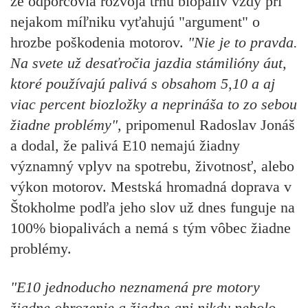
že odporcovia rozvoja trhu biopalív vždy pri
nejakom míľniku vyťahujú "argument" o
hrozbe poškodenia motorov.
"Nie je to pravda.
Na svete už desaťročia jazdia stámilióny áut,
ktoré používajú palivá s obsahom 5,10 a aj
viac percent biozložky a neprináša to zo sebou
žiadne problémy",
pripomenul Radoslav Jonáš
a dodal, že palivá E10 nemajú žiadny
významný vplyv na spotrebu, životnosť, alebo
výkon motorov. Mestská hromadná doprava v
Štokholme podľa jeho slov už dnes funguje na
100% biopalivách a nemá s tým vôbec žiadne
problémy.
"E10 jednoducho neznamená pre motory
žiadne ohrozenie a žiadne ani nikdy nebolo