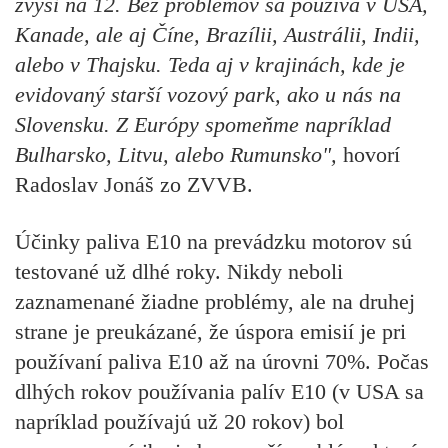
zvýši na 12. Bez problémov sa používa v USA,
Kanade, ale aj Číne, Brazílii, Austrálii, Indii,
alebo v Thajsku. Teda aj v krajinách, kde je
evidovaný starší vozový park, ako u nás na
Slovensku. Z Európy spomeňme napríklad
Bulharsko, Litvu, alebo Rumunsko",
hovorí
Radoslav Jonáš zo ZVVB.
Účinky paliva E10 na prevádzku motorov sú
testované už dlhé roky. Nikdy neboli
zaznamenané žiadne problémy, ale na druhej
strane je preukázané, že úspora emisií je pri
používaní paliva E10 až na úrovni 70%. Počas
dlhých rokov používania palív E10 (v USA sa
napríklad používajú už 20 rokov) bol