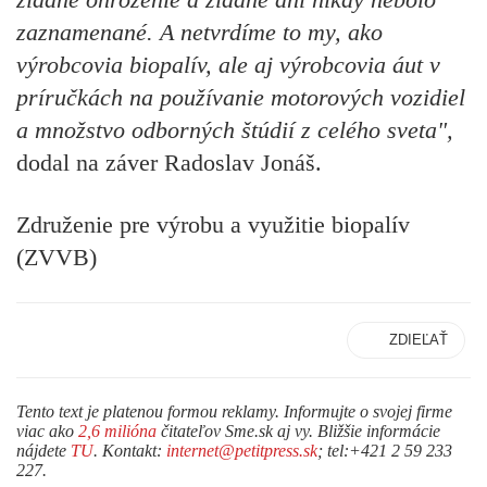
zaznamenané. A netvrdíme to my, ako
výrobcovia biopalív, ale aj výrobcovia áut v
príručkách na používanie motorových vozidiel
a množstvo odborných štúdií z celého sveta",
dodal na záver Radoslav Jonáš.
Združenie pre výrobu a využitie biopalív
(ZVVB)
ZDIEĽAŤ
Tento text je platenou formou reklamy. Informujte o svojej firme
viac ako
2,6 milióna
čitateľov Sme.sk aj vy. Bližšie informácie
nájdete
TU
. Kontakt:
internet@petitpress.sk
; tel:+421 2 59 233
227.