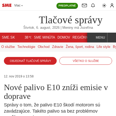
Viac
PREDPLATNÉ
Tlačové správy
Štvrtok, 6. august, 2026
| Meniny má
Jozefína
℃
SME.SK
SME MINÚTA
DOMOV
REGIÓNY
INDEX
SVET
38
MENU
O službe
Technológie
Obchod
Zdravie
Žena, šport, rodina
Life style
B
OBJEDNAŤ TLAČOVÉ SPRÁVY
VŠETKO O SLUŽBE
12. nov 2019 o 13:58
Nové palivo E10 zníži emisie v
doprave
Správy o tom, že palivo E10 škodí motorom sú
zavádzajúce. Takéto palivo sa bez problémov