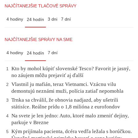
NAJČÍTANEJŠIE TLAČOVÉ SPRÁVY
4 hodiny
3 dni
7 dní
24 hodín
NAJČÍTANEJŠIE SPRÁVY NA SME
4 hodiny
7 dní
24 hodín
Kto by mohol kúpiť slovenské Tesco? Favorit je jasný,
1
no záujem môžu prejaviť aj ďalší
Vlastnil ju mafián, teraz Vietnamci. Vzácnu vilu
2
demontujú neznámi muži, polícia zatiaľ nepomohla
Trnka sa chválil, že obnovia nadjazd, aby ušetrili
3
státisíce. Reálne prídu o 1,8 milióna z eurofondov
Na svete je len jedno: Auto, ktoré malo zmeniť dejiny,
4
parkuje v Brezne
Kým prijímala pacienta, dcéra vedľa ležala s horúčkou.
5