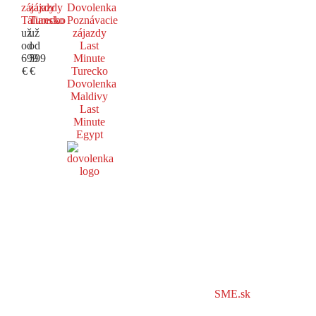
zájazdy
zájazdy
Dovolenka
Taliansko
Turecko
Poznávacie
už
už
zájazdy
od
od
Last
699
599
Minute
€
€
Turecko
Dovolenka
Maldivy
Last
Minute
Egypt
SME.sk