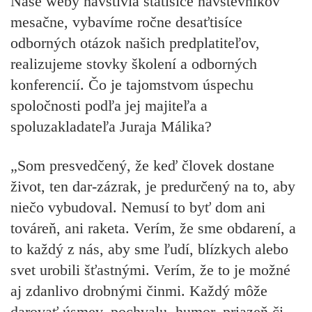
Naše weby navštívia státisíce návštevníkov
mesačne, vybavíme ročne desaťtisíce
odborných otázok našich predplatiteľov,
realizujeme stovky školení a odborných
konferencií. Čo je tajomstvom úspechu
spoločnosti podľa jej majiteľa a
spoluzakladateľa Juraja Málika?
„Som presvedčený, že keď človek dostane
život, ten dar-zázrak, je predurčený na to, aby
niečo vybudoval. Nemusí to byť dom ani
továreň, ani raketa. Verím, že sme obdarení, a
to každý z nás, aby sme ľudí, blízkych alebo
svet urobili šťastnými. Verím, že to je možné
aj zdanlivo drobnými činmi. Každý môže
darovať úsmev, pochvalu, humor, priazeň či