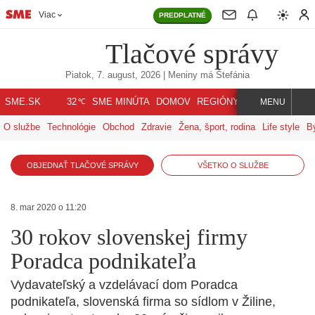
Viac
PREDPLATNÉ
Tlačové správy
Piatok, 7. august, 2026
| Meniny má
Štefánia
℃
SME.SK
SME MINÚTA
DOMOV
REGIÓNY
INDEX
SVET
32
MENU
O službe
Technológie
Obchod
Zdravie
Žena, šport, rodina
Life style
B
OBJEDNAŤ TLAČOVÉ SPRÁVY
VŠETKO O SLUŽBE
8. mar 2020 o 11:20
30 rokov slovenskej firmy
Poradca podnikateľa
Vydavateľský a vzdelávací dom Poradca
podnikateľa, slovenská firma so sídlom v Žiline,