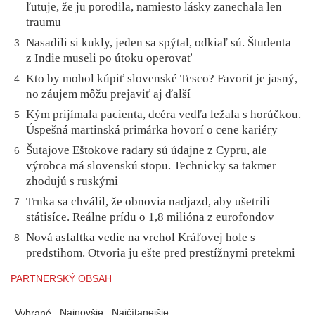
ľutuje, že ju porodila, namiesto lásky zanechala len
traumu
Nasadili si kukly, jeden sa spýtal, odkiaľ sú. Študenta
3
z Indie museli po útoku operovať
Kto by mohol kúpiť slovenské Tesco? Favorit je jasný,
4
no záujem môžu prejaviť aj ďalší
Kým prijímala pacienta, dcéra vedľa ležala s horúčkou.
5
Úspešná martinská primárka hovorí o cene kariéry
Šutajove Eštokove radary sú údajne z Cypru, ale
6
výrobca má slovenskú stopu. Technicky sa takmer
zhodujú s ruskými
Trnka sa chválil, že obnovia nadjazd, aby ušetrili
7
státisíce. Reálne prídu o 1,8 milióna z eurofondov
Nová asfaltka vedie na vrchol Kráľovej hole s
8
predstihom. Otvoria ju ešte pred prestížnymi pretekmi
PARTNERSKÝ OBSAH
Najnovšie
Najčítanejšie
Vybrané