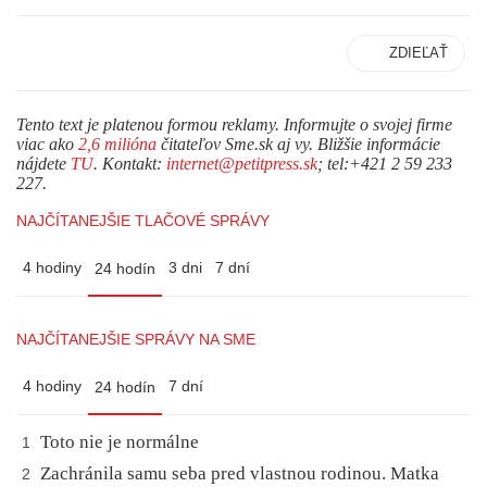
ZDIEĽAŤ
Tento text je platenou formou reklamy. Informujte o svojej firme
viac ako
2,6 milióna
čitateľov Sme.sk aj vy. Bližšie informácie
nájdete
TU
. Kontakt:
internet@petitpress.sk
; tel:+421 2 59 233
227.
NAJČÍTANEJŠIE TLAČOVÉ SPRÁVY
4 hodiny
3 dni
7 dní
24 hodín
NAJČÍTANEJŠIE SPRÁVY NA SME
4 hodiny
7 dní
24 hodín
Toto nie je normálne
1
Zachránila samu seba pred vlastnou rodinou. Matka
2