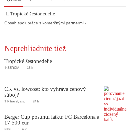
Tropické šestonedelie
Obsah spolupráce s komerčnými partnermi ›
Neprehliadnite tiež
Tropické šestonedelie
INZERCIA
15 h
CK vs. lowcost: kto vyhráva cenový
súboj?
TIP travel, a.s.
24 h
Berger Cup posunul latku: FC Barcelona a
17 500 eur
Niké
5. aug