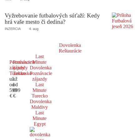
Vyžrebovanie futbalových súťaží: Kedy
hrá vaše mesto či dedina?
INZERCIA
4. aug
Dovolenka
Reštaurácie
Last
Poznávacie
Poznávacie
Minute
zájazdy
zájazdy
Dovolenka
Turecko
Taliansko
Poznávacie
už
už
zájazdy
od
od
Last
599
699
Minute
€
€
Turecko
Dovolenka
Maldivy
Last
Minute
Egypt