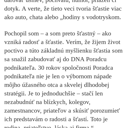
dotyk. A verte, že tieto veci tvoria šťastie viac
ako auto, chata alebo „hodiny s vodotryskom.
Pochopil som – a som preto šťastný – ako
vzniká radosť a šťastie. Verím, že žijem život
poctivo a túto základnú myšlienku šťastia som
sa snažil zabudovať aj do DNA Poradcu
podnikateľa. 30 rokov spoločnosti Poradca
podnikateľa nie je len o výbornom nápade
môjho úžasného otca a skvelej dlhodobej
stratégii. Je to jednoduchšie – stačí len
nezabudnúť na blízkych, kolegov,
zamestnancov, priateľov a skúsiť porozumieť
ich predstavám o radosti a šťastí. Toto je
rodina, priateľstvo, láska aj firma.“