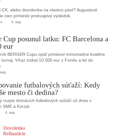
?
 CK, alebo dovolenka na vlastnú päsť? Augustové
e cien prinieslo prekvapivý výsledok.
.s.
6. aug
r Cup posunul latku: FC Barcelona a
0 eur
ník BERGER Cupu opäť priniesol mimoriadne kvalitne
turnaj. Víťaz získal 10 000 eur z Fondu a let do
.
 aug
bovanie futbalových súťaží: Kedy
še mesto či dedina?
 rozpis domácich futbalových súťaží už dnes v
h SME a Korzár.
4. aug
Dovolenka
Reštaurácie