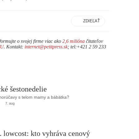
ZDIEĽAŤ
formujte o svojej firme viac ako
2,6 milióna
čitateľov
TU
. Kontakt:
internet@petitpress.sk
; tel:+421 2 59 233
ké šestonedelie
 horúčavy s telom mamy a bábätka?
7. aug
. lowcost: kto vyhráva cenový