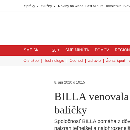
Správy
Služby
Noviny na webe
Last Minute Dovolenka
Slov
SME.SK
SME MINÚTA
DOMOV
REGIÓN
℃
28
O službe
Technológie
Obchod
Zdravie
Žena, šport, r
8. apr 2020 o 10:15
BILLA venovala 
balíčky
Spoločnosť BILLA pomáha z dôvod
najzraniteľnejšej a najohrozenej