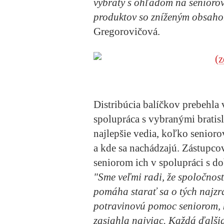
vybratý s ohľadom na seniorov
produktov so zníženým obsahom
Gregorovičová.
Distribúcia balíčkov prebehla 
spolupráca s vybranými bratis
najlepšie vedia, koľko senio
a kde sa nachádzajú. Zástupcovi
seniorom ich v spolupráci s d
"Sme veľmi radi, že spoločno
pomáha starať sa o tých najzr
potravinovú pomoc seniorom, k
zasiahla najviac. Každá ďalšia