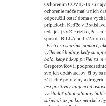
Ochorením COVID-19 sú najvia
ochorenie môže mať u nich dra
odporučili ostať doma a vych
prípadoch. Keďže v Bratislave
teda je aj vyššie riziko, že se
spustila BILLA pod záštitou o
"Všetci sa snažíme pomôcť, ako
vyčlenené hodiny, kedy sú upr
bolo, keby nákup prišiel za n
Gregorovičová, podpredsední
svojich dodávateľov, či by sa n
základné potraviny a drogériu 
teší pozitívny záujem od oslov
vyskladať plnohodnotný balíček
sušienok až po kozmetické a h