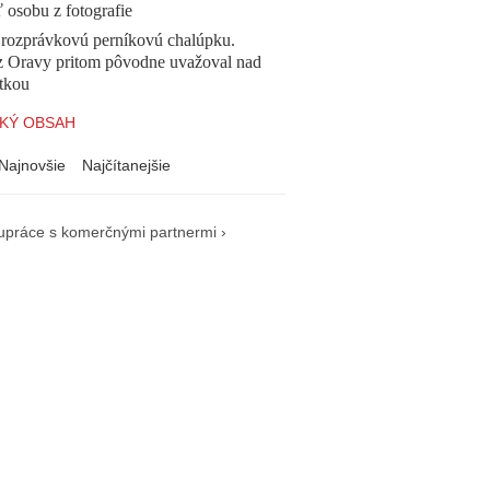
ť osobu z fotografie
l rozprávkovú perníkovú chalúpku.
z Oravy pritom pôvodne uvažoval nad
tkou
KÝ OBSAH
Najnovšie
Najčítanejšie
upráce s komerčnými partnermi ›