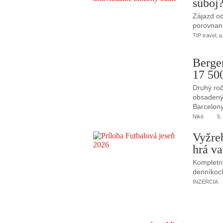
súboj
Zájazd od
porovnani
TIP travel, a
Berge
17 50
Druhý roč
obsadený 
Barcelony
Niké
5.
Vyžre
hrá va
Kompletný
denníkoc
INZERCIA