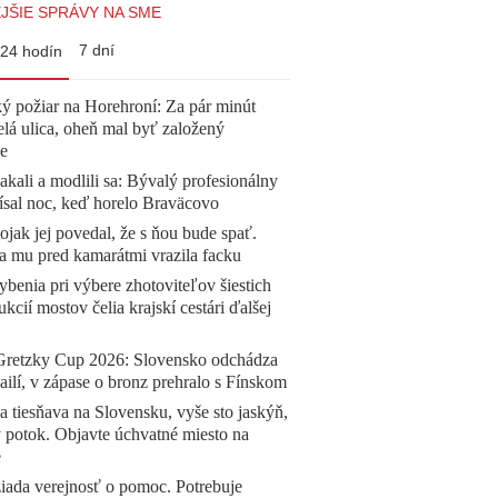
JŠIE SPRÁVY NA SME
7 dní
24 hodín
ý požiar na Horehroní: Za pár minút
elá ulica, oheň mal byť založený
e
akali a modlili sa: Bývalý profesionálny
ísal noc, keď horelo Braväcovo
jak jej povedal, že s ňou bude spať.
a mu pred kamarátmi vrazila facku
benia pri výbere zhotoviteľov šiestich
ukcií mostov čelia krajskí cestári ďalšej
Gretzky Cup 2026: Slovensko odchádza
ilí, v zápase o bronz prehralo s Fínskom
a tiesňava na Slovensku, vyše sto jaskýň,
 potok. Objavte úchvatné miesto na
e
žiada verejnosť o pomoc. Potrebuje