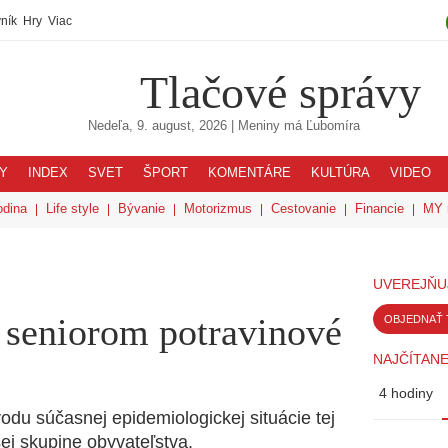
ník
Hry
Viac
Tlačové správy
Nedeľa, 9. august, 2026
| Meniny má
Ľubomíra
Y
INDEX
SVET
ŠPORT
KOMENTÁRE
KULTÚRA
VIDEO
odina
Life style
Bývanie
Motorizmus
Cestovanie
Financie
MY 
UVEREJŇU
seniorom potravinové
OBJEDNAŤ 
NAJČÍTANE
4 hodiny
u súčasnej epidemiologickej situácie tej
šej skupine obyvateľstva.