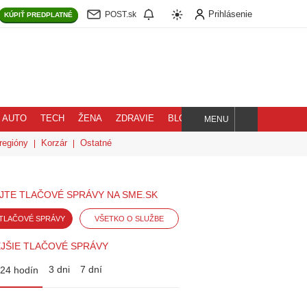
Prihlásenie
POST.sk
KÚPIŤ
PREDPLATNÉ
AUTO
TECH
ŽENA
ZDRAVIE
BLOG
MENU
Hľadaj
regióny
Korzár
Ostatné
JTE TLAČOVÉ SPRÁVY NA SME.SK
TLAČOVÉ SPRÁVY
VŠETKO O SLUŽBE
JŠIE TLAČOVÉ SPRÁVY
3 dni
7 dní
24 hodín