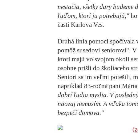
nestačia, všetky dary budeme 
ľuďom, ktorí ju potrebujú,"
hov
časti Karlova Ves.
Druhá línia pomoci spočívala 
pomôž susedovi seniorovi". V
ktorí majú vo svojom okolí se
osobne prišli do školiaceho st
Seniori sa im veľmi potešili, m
napríklad 83-ročná pani Mária
dobrí ľudia myslia. V posledn
naozaj nemusím. A vďaka tomut
bezpečí domova."