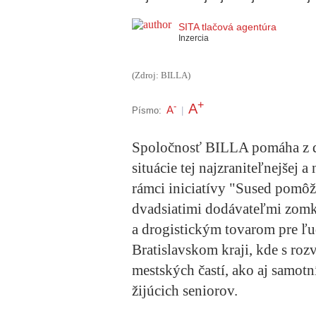
SITA tlačová agentúra
Inzercia
(Zdroj: BILLA)
+
A
-
A
Písmo:
|
Spoločnosť BILLA pomáha z d
situácie tej najzraniteľnejšej 
rámci iniciatívy "Sused pomôž 
dvadsiatimi dodávateľmi zomkl
a drogistickým tovarom pre ľud
Bratislavskom kraji, kde s r
mestských častí, ako aj samotn
žijúcich seniorov.