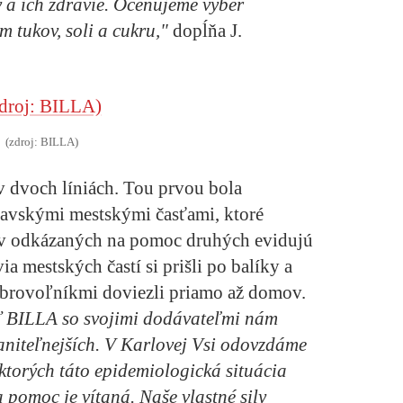
 a ich zdravie. Oceňujeme výber
 tukov, soli a cukru,"
dopĺňa J.
(zdroj: BILLA)
v dvoch líniách. Tou prvou bola
lavskými mestskými časťami, ktoré
rov odkázaných na pomoc druhých evidujú
a mestských častí si prišli po balíky a
obrovoľníkmi doviezli priamo až domov.
sť BILLA so svojimi dodávateľmi nám
aniteľnejších. V Karlovej Vsi odovzdáme
torých táto epidemiologická situácia
 pomoc je vítaná. Naše vlastné sily