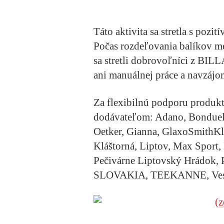
Táto aktivita sa stretla s poz
Počas rozdeľovania balíkov m
sa stretli dobrovoľníci z BILLA
ani manuálnej práce a navzájom
Za flexibilnú podporu produk
dodávateľom: Adano, Bonduelle
Oetker, Gianna, GlaxoSmithKli
Kláštorná, Liptov, Max Sport
Pečivárne Liptovský Hrádok, P
SLOVAKIA, TEEKANNE, Vest,