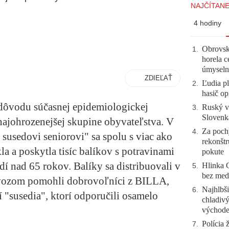
NAJČÍTANE
4 hodiny
Obrovsk
1
.
horela c
úmyseln
ZDIEĽAŤ
Ľudia pl
2
.
hasič op
ôvodu súčasnej epidemiologickej
Ruský vo
3
.
Slovenk
a najohrozenejšej skupine obyvateľstva. V
Za pochy
4
.
susedovi seniorovi" sa spolu s viac ako
rekonštr
a a poskytla tisíc balíkov s potravinami
pokute
í nad 65 rokov. Balíky sa distribuovali v
Hlinka 
5
.
bez meda
ozvozom pomohli dobrovoľníci z BILLA,
Najhlbši
6
.
í "susedia", ktorí odporučili osamelo
chladivý
východ
Polícia 
7
.