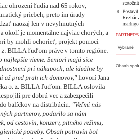
stotožni
c ohrození ľudia nad 65 rokov,
Postavi
8
.
matický priebeh, preto im úrady
Rezbár 
ádzať naozaj len v nevyhnutných
maringo
 a okolí je momentálne najviac chorých, a
PARTNERS
niori by mohli ochorieť, projekt pomoci
Vybrané
. z. BILLA ľuďom práve v tomto regióne.
 najlepšie vieme. Seniori majú síce
Obsah spol
ednostnení pri nákupoch, ale ideálne by
imi až pred prah ich domovov,"
hovorí Jana
čka o. z. BILLA ľuďom. BILLA oslovila
espojili pre dobrú vec a zabezpečili
do balíčkov na distribúciu.
"Veľmi nás
ených partnerov, podarilo sa nám
, od cestovín, konzerv, pitného režimu,
ygienické potreby. Obsah potravín bol