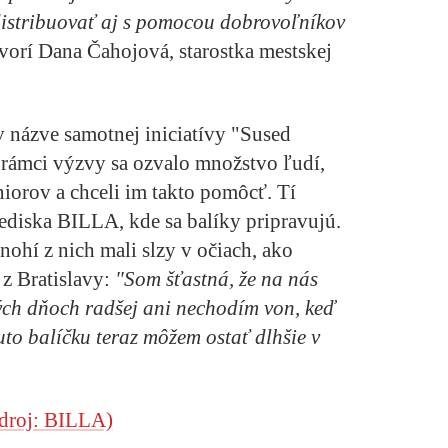
distribuovať aj s pomocou dobrovoľníkov
orí Dana Čahojová, starostka mestskej
v názve samotnej iniciatívy "Sused
 rámci výzvy sa ozvalo množstvo ľudí,
niorov a chceli im takto pomôcť. Tí
rediska BILLA, kde sa balíky pripravujú.
nohí z nich mali slzy v očiach, ako
 z Bratislavy:
"Som šťastná, že na nás
ých dňoch radšej ani nechodím von, keď
o balíčku teraz môžem ostať dlhšie v