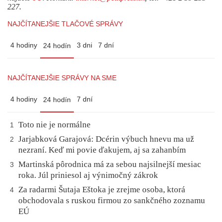
227.
NAJČÍTANEJŠIE TLAČOVÉ SPRÁVY
4 hodiny
3 dni
7 dní
24 hodín
NAJČÍTANEJŠIE SPRÁVY NA SME
4 hodiny
7 dní
24 hodín
Toto nie je normálne
1
Jarjabková Garajová: Dcérin výbuch hnevu ma už
2
nezraní. Keď mi povie ďakujem, aj sa zahanbím
Martinská pôrodnica má za sebou najsilnejší mesiac
3
roka. Júl priniesol aj výnimočný zákrok
Za radarmi Šutaja Eštoka je zrejme osoba, ktorá
4
obchodovala s ruskou firmou zo sankčného zoznamu
EÚ