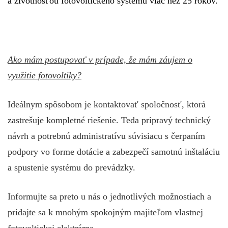
a životnosťou fotovoltického systému viac než 25 rokov.
Ako mám postupovať v prípade, že mám záujem o
využitie fotovoltiky?
Ideálnym spôsobom je kontaktovať spoločnosť, ktorá
zastrešuje kompletné riešenie. Teda pripravý technický
návrh a potrebnú administratívu súvisiacu s čerpaním
podpory vo forme dotácie a zabezpečí samotnú inštaláciu
a spustenie systému do prevádzky.
Informujte sa preto u nás o jednotlivých možnostiach a
pridajte sa k mnohým spokojným majiteľom vlastnej