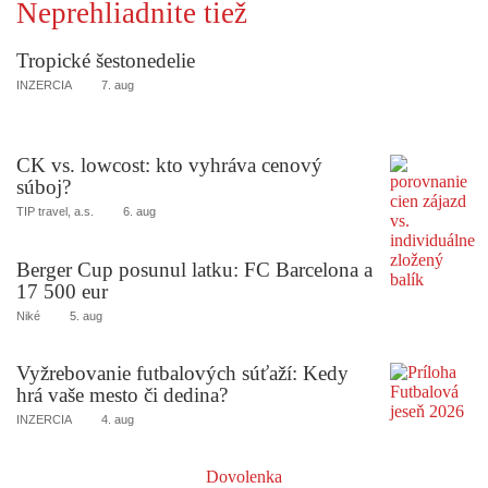
Neprehliadnite tiež
Tropické šestonedelie
INZERCIA
7. aug
CK vs. lowcost: kto vyhráva cenový
súboj?
TIP travel, a.s.
6. aug
Berger Cup posunul latku: FC Barcelona a
17 500 eur
Niké
5. aug
Vyžrebovanie futbalových súťaží: Kedy
hrá vaše mesto či dedina?
INZERCIA
4. aug
Dovolenka