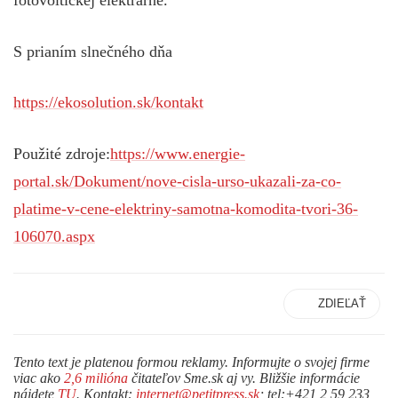
fotovoltickej elektrárne.
S prianím slnečného dňa
https://ekosolution.sk/kontakt
Použité zdroje:
https://www.energie-
portal.sk/Dokument/nove-cisla-urso-ukazali-za-co-
platime-v-cene-elektriny-samotna-komodita-tvori-36-
106070.aspx
ZDIEĽAŤ
Tento text je platenou formou reklamy. Informujte o svojej firme
viac ako
2,6 milióna
čitateľov Sme.sk aj vy. Bližšie informácie
nájdete
TU
. Kontakt:
internet@petitpress.sk
; tel:+421 2 59 233