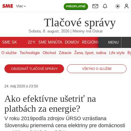
Viac
PREDPLATNÉ
Tlačové správy
Sobota, 8. august, 2026
| Meniny má
Oskar
℃
SME.SK
SME MINÚTA
DOMOV
REGIÓNY
INDEX
SVET
22
MENU
O službe
Technológie
Obchod
Zdravie
Žena, šport, rodina
Life style
B
OBJEDNAŤ TLAČOVÉ SPRÁVY
VŠETKO O SLUŽBE
24. máj 2020 o 23:50
Ako efektívne ušetriť na
platbách za energie?
V roku 2019podľa zdrojov ÚRSO vzrástlana
Slovensku priemerná cena elektriny pre domácnosti