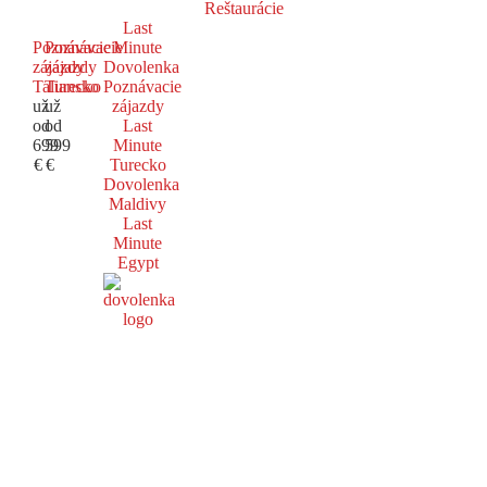
Reštaurácie
Last
Poznávacie
Poznávacie
Minute
zájazdy
zájazdy
Dovolenka
Taliansko
Turecko
Poznávacie
už
už
zájazdy
od
od
Last
699
599
Minute
€
€
Turecko
Dovolenka
Maldivy
Last
Minute
Egypt