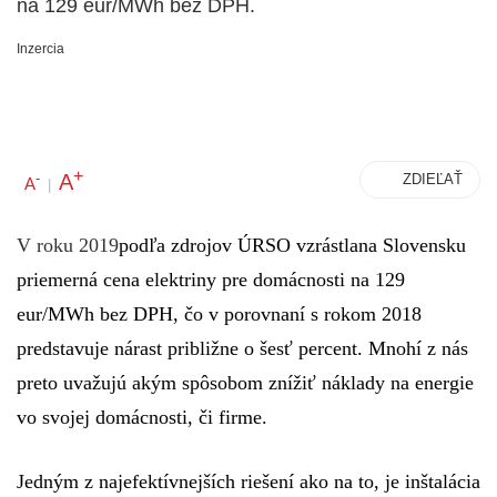
na 129 eur/MWh bez DPH.
Inzercia
+
A
-
ZDIEĽAŤ
A
|
V roku 2019
podľa zdrojov ÚRSO vzrástlana Slovensku
priemerná cena elektriny pre domácnosti na 129
eur/MWh bez DPH, čo v porovnaní s rokom 2018
predstavuje nárast približne o šesť percent.
Mnohí z nás
preto uvažujú akým spôsobom znížiť náklady na energie
vo svojej domácnosti, či firme.
Jedným z najefektívnejších riešení ako na to, je inštalácia