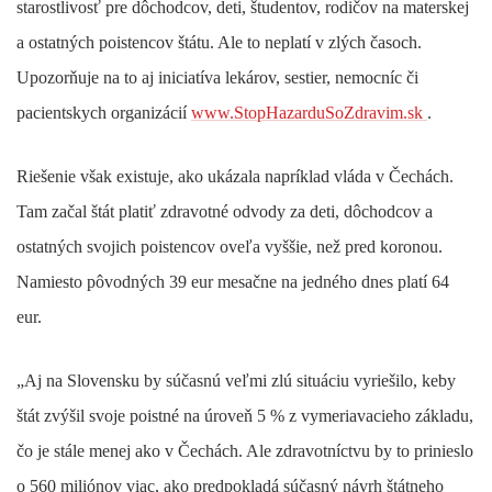
starostlivosť pre dôchodcov, deti, študentov, rodičov na materskej
a ostatných poistencov štátu. Ale to neplatí v zlých časoch.
Upozorňuje na to aj iniciatíva lekárov, sestier, nemocníc či
pacientskych organizácií
www.StopHazarduSoZdravim.sk
.
Riešenie však existuje, ako ukázala napríklad vláda v Čechách.
Tam začal štát platiť zdravotné odvody za deti, dôchodcov a
ostatných svojich poistencov oveľa vyššie, než pred koronou.
Namiesto pôvodných 39 eur mesačne na jedného dnes platí 64
eur.
„Aj na Slovensku by súčasnú veľmi zlú situáciu vyriešilo, keby
štát zvýšil svoje poistné na úroveň 5 % z vymeriavacieho základu,
čo je stále menej ako v Čechách. Ale zdravotníctvu by to prinieslo
o 560 miliónov viac, ako predpokladá súčasný návrh štátneho