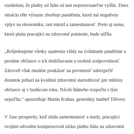
rozdielom, že platby od štátu sú tam neporovnateľne vyššie. Dnes
situáciu ešte výrazne zhoršuje pandémia, ktorá má negatívny
vplyv na ekonomiku, rast miezd a zamestnanosť. Preto aj suma,
ktorú platia pracujúci na zdravotné poistenie, bude nižšia.
„Rešpektujeme všetky opatrenia vlády na zvládnutie pandémie a
prosíme občanov o ich dodržiavanie a osobnú zodpovednosť.
Zároveň však musíme poukázať na povinnosť zabezpečiť
dostatok peňazí na kvalitnú zdravotnú starostlivosť pre milióny
občanov aj v budúcom roku. Návrh štátneho rozpočtu s tým
nepočíta,“ upozorňuje Martin Kultan, generálny riaditeľ Dôvery.
V čase prosperity, keď rástla zamestnanosť a mzdy, pracujúci
svojimi odvodmi kompenzovali nízku platbu štátu na zdravotnú