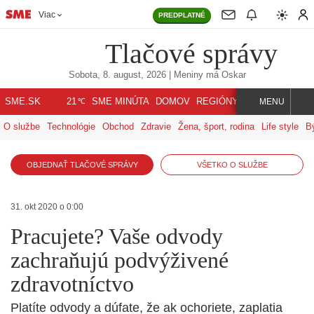
Viac
PREDPLATNÉ
Tlačové správy
Sobota, 8. august, 2026
| Meniny má
Oskar
℃
SME.SK
SME MINÚTA
DOMOV
REGIÓNY
INDEX
SVET
21
MENU
O službe
Technológie
Obchod
Zdravie
Žena, šport, rodina
Life style
B
OBJEDNAŤ TLAČOVÉ SPRÁVY
VŠETKO O SLUŽBE
31. okt 2020 o 0:00
Pracujete? Vaše odvody
zachraňujú podvýživené
zdravotníctvo
Platíte odvody a dúfate, že ak ochoriete, zaplatia