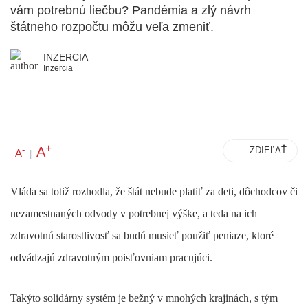
vám potrebnú liečbu? Pandémia a zlý návrh
štátneho rozpočtu môžu veľa zmeniť.
INZERCIA
Inzercia
+
A
-
ZDIEĽAŤ
A
|
Vláda sa totiž rozhodla, že štát nebude platiť za deti, dôchodcov či
nezamestnaných odvody v potrebnej výške, a teda na ich
zdravotnú starostlivosť sa budú musieť použiť peniaze, ktoré
odvádzajú zdravotným poisťovniam pracujúci.
Takýto solidárny systém je bežný v mnohých krajinách, s tým