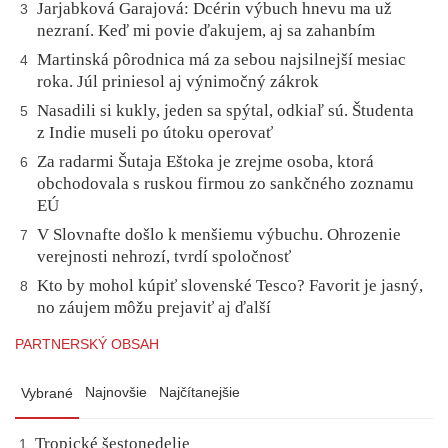
Jarjabková Garajová: Dcérin výbuch hnevu ma už
3
nezraní. Keď mi povie ďakujem, aj sa zahanbím
Martinská pôrodnica má za sebou najsilnejší mesiac
4
roka. Júl priniesol aj výnimočný zákrok
Nasadili si kukly, jeden sa spýtal, odkiaľ sú. Študenta
5
z Indie museli po útoku operovať
Za radarmi Šutaja Eštoka je zrejme osoba, ktorá
6
obchodovala s ruskou firmou zo sankčného zoznamu
EÚ
V Slovnafte došlo k menšiemu výbuchu. Ohrozenie
7
verejnosti nehrozí, tvrdí spoločnosť
Kto by mohol kúpiť slovenské Tesco? Favorit je jasný,
8
no záujem môžu prejaviť aj ďalší
PARTNERSKÝ OBSAH
Najnovšie
Najčítanejšie
Vybrané
Tropické šestonedelie