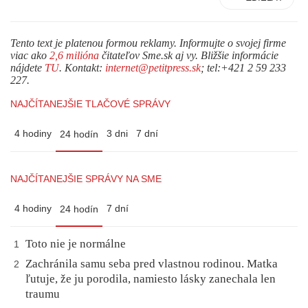
Tento text je platenou formou reklamy. Informujte o svojej firme
viac ako
2,6 milióna
čitateľov Sme.sk aj vy. Bližšie informácie
nájdete
TU
. Kontakt:
internet@petitpress.sk
; tel:+421 2 59 233
227.
NAJČÍTANEJŠIE TLAČOVÉ SPRÁVY
4 hodiny
3 dni
7 dní
24 hodín
NAJČÍTANEJŠIE SPRÁVY NA SME
4 hodiny
7 dní
24 hodín
Toto nie je normálne
1
Zachránila samu seba pred vlastnou rodinou. Matka
2
ľutuje, že ju porodila, namiesto lásky zanechala len
traumu