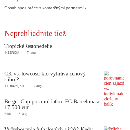
Obsah spolupráce s komerčnými partnermi ›
Neprehliadnite tiež
Tropické šestonedelie
INZERCIA
7. aug
CK vs. lowcost: kto vyhráva cenový
súboj?
TIP travel, a.s.
6. aug
Berger Cup posunul latku: FC Barcelona a
17 500 eur
Niké
5. aug
Vyžrebovanie futbalových súťaží: Kedy