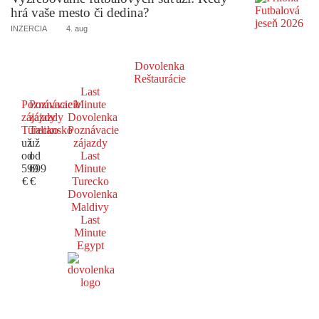
hrá vaše mesto či dedina?
INZERCIA
4. aug
Dovolenka
Reštaurácie
Last
Poznávacie
Poznávacie
Minute
zájazdy
zájazdy
Dovolenka
Turecko
Taliansko
Poznávacie
už
už
zájazdy
od
od
Last
599
699
Minute
€
€
Turecko
Dovolenka
Maldivy
Last
Minute
Egypt