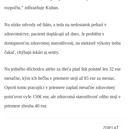
rozpočtu,“ zdôrazňuje Kultan.
Na nízke odvody od štátu, a teda na nedostatok peňazí v
zdravotníctve, pacienti doplácajú už dnes. Je problém s
dostupnosťou zdravotnej starostlivosti, na niektoré výkony treba
čakať, chýbajú lekári aj sestry.
Na jedného dôchodcu alebo za dieťa platí štát poistné len 32 eur
mesačne, kým ich liečba v priemere stojí až 85 eur za mesiac.
Oproti tomu pracujúci v priemere zaplatí mesačne zdravotnej
poisťovni vyše 150€ eur, ale zdravotná starostlivosť oňho stojí v
priemere zhruba 40 eur.
ZDIEĽAŤ