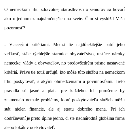
O nemeckom trhu zdravotnej starostlivosti o seniorov sa hovorí
ako o jednom z najnáročnejších na svete. Čím si vyslúžil Vašu
pozornosť?
- Viacerými kritériami. Medzi tie najdôležitejšie patrí jeho
veľkosť, stále rýchlejšie starnúce obyvateľstvo, rastúce nároky
nemeckej vlády a obyvateľov, no predovšetkým prísne nastavené
kritériá. Práve tie totiž určujú, kto môže túto službu na nemeckom
trhu poskytovať, s akými obmedzeniami a povinnosťami. Tieto
pravidlá sú jasné a platia pre každého. Ich porušenie by
znamenalo nemalé problémy, ktoré poskytovateľa služieb môžu
stáť nielen financie, ale aj stratu dobrého mena. Pri ich
dodržiavaní je preto úplne jedno, či ste nadnárodná globálna firma
alebo lokálny poskytovateľ.