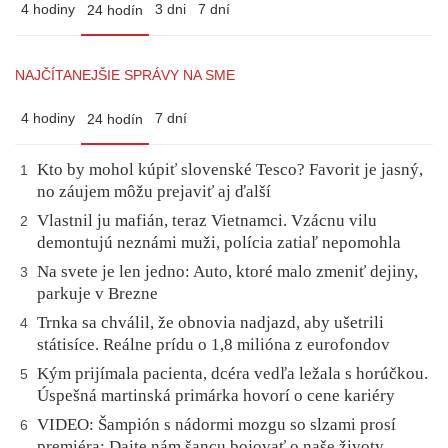
4 hodiny
3 dni
7 dní
24 hodín
NAJČÍTANEJŠIE SPRÁVY NA SME
4 hodiny
7 dní
24 hodín
Kto by mohol kúpiť slovenské Tesco? Favorit je jasný,
1
no záujem môžu prejaviť aj ďalší
Vlastnil ju mafián, teraz Vietnamci. Vzácnu vilu
2
demontujú neznámi muži, polícia zatiaľ nepomohla
Na svete je len jedno: Auto, ktoré malo zmeniť dejiny,
3
parkuje v Brezne
Trnka sa chválil, že obnovia nadjazd, aby ušetrili
4
státisíce. Reálne prídu o 1,8 milióna z eurofondov
Kým prijímala pacienta, dcéra vedľa ležala s horúčkou.
5
Úspešná martinská primárka hovorí o cene kariéry
VIDEO: Šampión s nádormi mozgu so slzami prosí
6
premiéra: Dajte nám šancu bojovať o naše životy