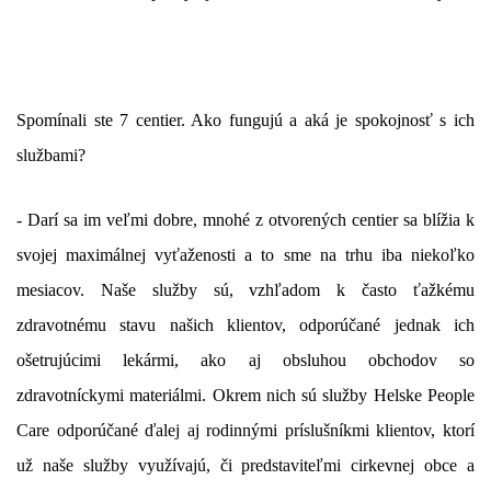
Spomínali ste 7 centier. Ako fungujú a aká je spokojnosť s ich
službami?
- Darí sa im veľmi dobre, mnohé z otvorených centier sa blížia k
svojej maximálnej vyťaženosti a to sme na trhu iba niekoľko
mesiacov. Naše služby sú, vzhľadom k často ťažkému
zdravotnému stavu našich klientov, odporúčané jednak ich
ošetrujúcimi lekármi, ako aj obsluhou obchodov so
zdravotníckymi materiálmi. Okrem nich sú služby Helske People
Care odporúčané ďalej aj rodinnými príslušníkmi klientov, ktorí
už naše služby využívajú, či predstaviteľmi cirkevnej obce a