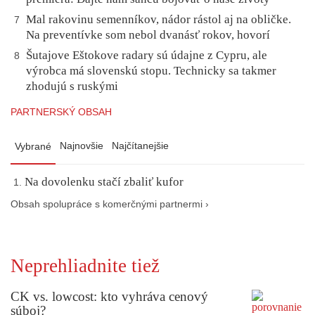
Mal rakovinu semenníkov, nádor rástol aj na obličke.
7
Na preventívke som nebol dvanásť rokov, hovorí
Šutajove Eštokove radary sú údajne z Cypru, ale
8
výrobca má slovenskú stopu. Technicky sa takmer
zhodujú s ruskými
PARTNERSKÝ OBSAH
Najnovšie
Najčítanejšie
Vybrané
Na dovolenku stačí zbaliť kufor
Obsah spolupráce s komerčnými partnermi ›
Neprehliadnite tiež
CK vs. lowcost: kto vyhráva cenový
súboj?