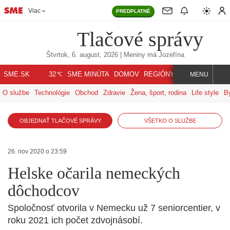
Viac
PREDPLATNÉ
Tlačové správy
Štvrtok, 6. august, 2026
| Meniny má
Jozefína
℃
SME.SK
SME MINÚTA
DOMOV
REGIÓNY
INDEX
SVET
32
MENU
O službe
Technológie
Obchod
Zdravie
Žena, šport, rodina
Life style
B
OBJEDNAŤ TLAČOVÉ SPRÁVY
VŠETKO O SLUŽBE
26. nov 2020 o 23:59
Helske očarila nemeckých
dôchodcov
Spoločnosť otvorila v Nemecku už 7 seniorcentier, v
roku 2021 ich počet zdvojnásobí.