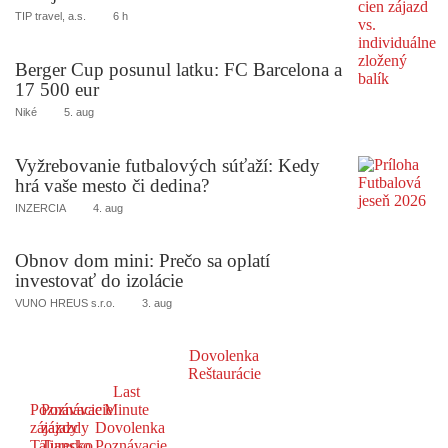
TIP travel, a.s.
6 h
Berger Cup posunul latku: FC Barcelona a
17 500 eur
Niké
5. aug
Vyžrebovanie futbalových súťaží: Kedy
hrá vaše mesto či dedina?
INZERCIA
4. aug
Obnov dom mini: Prečo sa oplatí
investovať do izolácie
VUNO HREUS s.r.o.
3. aug
Dovolenka
Reštaurácie
Last
Poznávacie
Poznávacie
Minute
zájazdy
zájazdy
Dovolenka
Taliansko
Turecko
Poznávacie