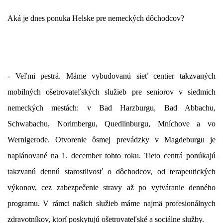
Aká je dnes ponuka Helske pre nemeckých dôchodcov?
- Veľmi pestrá. Máme vybudovanú sieť centier takzvaných
mobilných ošetrovateľských služieb pre seniorov v siedmich
nemeckých mestách: v Bad Harzburgu, Bad Abbachu,
Schwabachu, Norimbergu, Quedlinburgu, Mníchove a vo
Wernigerode.
Otvorenie ôsmej prevádzky v
Magdeburgu
je
naplánované na 1. december tohto roku.
Tieto centrá ponúkajú
takzvanú dennú starostlivosť o dôchodcov, od terapeutických
výkonov, cez zabezpečenie stravy až po vytváranie denného
programu. V rámci našich služieb máme najmä profesionálnych
zdravotníkov, ktorí poskytujú ošetrovateľské a sociálne služby.