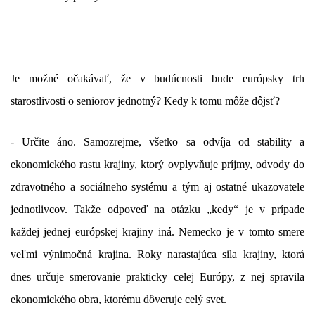
Je možné očakávať, že v budúcnosti bude európsky trh
starostlivosti o seniorov jednotný? Kedy k tomu môže dôjsť?
- Určite áno. Samozrejme, všetko sa odvíja od stability a
ekonomického rastu krajiny, ktorý ovplyvňuje príjmy, odvody do
zdravotného a sociálneho systému a tým aj ostatné ukazovatele
jednotlivcov. Takže odpoveď na otázku „kedy“ je v prípade
každej jednej európskej krajiny iná. Nemecko je v tomto smere
veľmi výnimočná krajina. Roky narastajúca sila krajiny, ktorá
dnes určuje smerovanie prakticky celej Európy, z nej spravila
ekonomického obra, ktorému dôveruje celý svet.