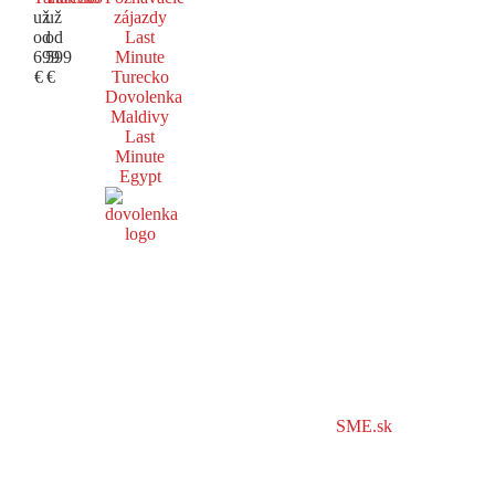
už
už
zájazdy
od
od
Last
699
599
Minute
€
€
Turecko
Dovolenka
Maldivy
Last
Minute
Egypt
SME.sk