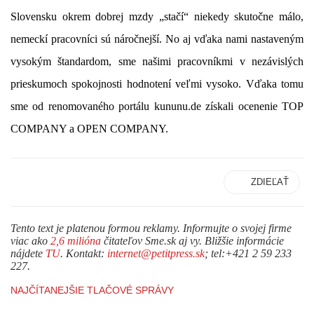
Slovensku okrem dobrej mzdy „stačí“ niekedy skutočne málo,
nemeckí pracovníci sú náročnejší. No aj vďaka nami nastaveným
vysokým štandardom, sme našimi pracovníkmi v nezávislých
prieskumoch spokojnosti hodnotení veľmi vysoko. Vďaka tomu
sme
od renomovaného portálu
kununu.de získali ocenenie TOP
COMPANY a OPEN COMPANY.
ZDIEĽAŤ
Tento text je platenou formou reklamy. Informujte o svojej firme
viac ako
2,6 milióna
čitateľov Sme.sk aj vy. Bližšie informácie
nájdete
TU
. Kontakt:
internet@petitpress.sk
; tel:+421 2 59 233
227.
NAJČÍTANEJŠIE TLAČOVÉ SPRÁVY