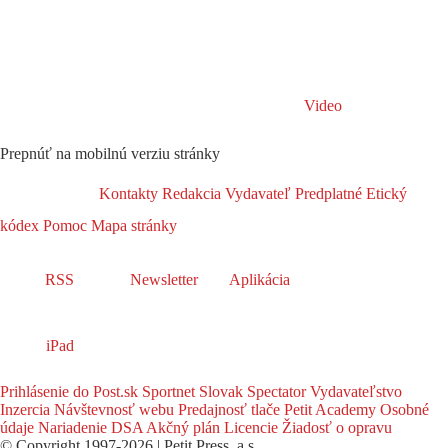
Video
Prepnúť na mobilnú verziu stránky
Kontakty
Redakcia
Vydavateľ
Predplatné
Etický
kódex
Pomoc
Mapa stránky
RSS
Newsletter
Aplikácia
iPad
Prihlásenie do Post.sk
Sportnet
Slovak Spectator
Vydavateľstvo
Inzercia
Návštevnosť webu
Predajnosť tlače
Petit Academy
Osobné
údaje
Nariadenie DSA
Akčný plán
Licencie
Žiadosť o opravu
© Copyright 1997-2026 | Petit Press, a.s.