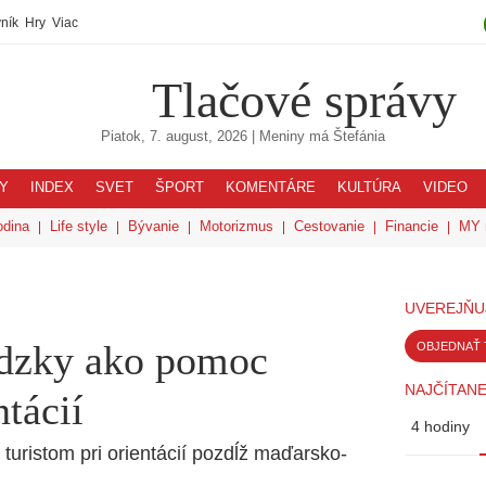
ník
Hry
Viac
Tlačové správy
Piatok, 7. august, 2026
| Meniny má
Štefánia
Y
INDEX
SVET
ŠPORT
KOMENTÁRE
KULTÚRA
VIDEO
odina
Life style
Bývanie
Motorizmus
Cestovanie
Financie
MY 
UVEREJŇU
ádzky ako pomoc
OBJEDNAŤ 
NAJČÍTANE
ntácií
4 hodiny
turistom pri orientácií pozdĺž maďarsko-