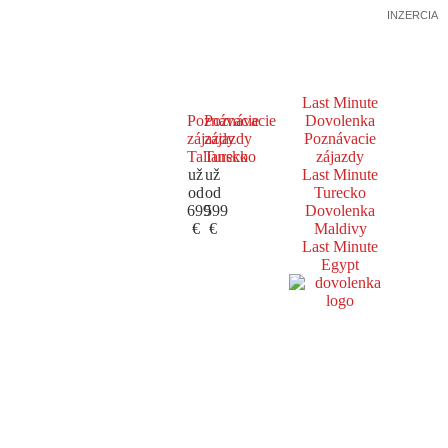
INZERCIA
Last Minute
Poznávacie
Poznávacie
Dovolenka
zájazdy
zájazdy
Poznávacie
Taliansko
Turecko
zájazdy
už
už
Last Minute
od
od
Turecko
699
599
Dovolenka
€
€
Maldivy
Last Minute
Egypt