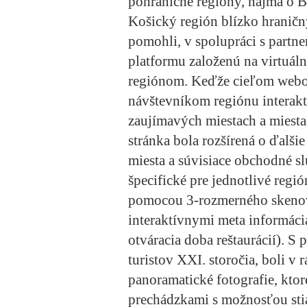
pohraničné regióny, najmä o 
Košický región blízko hraničn
pomohli, v spolupráci s partne
platformu založenú na virtuáln
regiónom. Keďže cieľom webo
návštevníkom regiónu interakt
zaujímavých miestach a miesta
stránka bola rozšírená o ďalšie
miesta a súvisiace obchodné s
špecifické pre jednotlivé regi
pomocou 3-rozmerného skenov
interaktívnymi meta informáci
otváracia doba reštaurácií). S
turistov XXI. storočia, boli v
panoramatické fotografie, ktor
prechádzkami s možnosťou stia