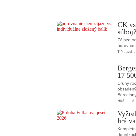
CK vs
súboj
Zájazd od
porovnani
TIP travel, a
Berge
17 50
Druhý roč
obsadený 
Barcelony
Niké
5.
Vyžre
hrá va
Kompletný
denníkoc