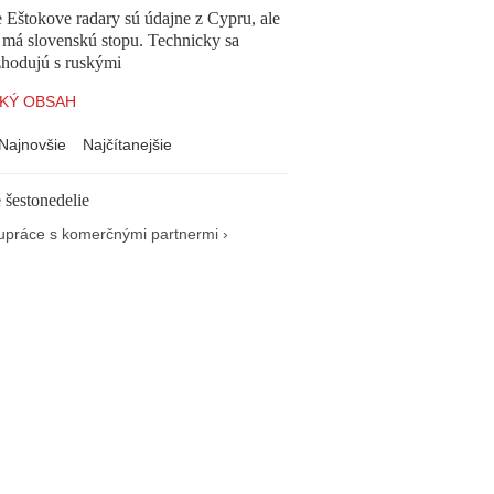
 Eštokove radary sú údajne z Cypru, ale
 má slovenskú stopu. Technicky sa
zhodujú s ruskými
KÝ OBSAH
Najnovšie
Najčítanejšie
 šestonedelie
upráce s komerčnými partnermi ›