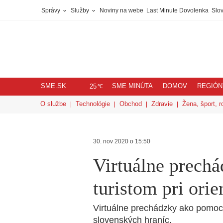
Správy
Služby
Noviny na webe
Last Minute Dovolenka
Slov
SME.SK
SME MINÚTA
DOMOV
REGIÓN
℃
25
O službe
Technológie
Obchod
Zdravie
Žena, šport, r
30. nov 2020 o 15:50
Virtuálne prech
turistom pri orie
Virtuálne prechádzky ako pomoc 
slovenských hraníc.