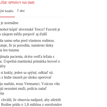
JŠIE SPRÁVY NA SME
7 dní
24 hodín
 je normálne
mohol kúpiť slovenské Tesco? Favorit je
o záujem môžu prejaviť aj ďalší
la samu seba pred vlastnou rodinou.
tuje, že ju porodila, namiesto lásky
la len traumu
ímala pacienta, dcéra vedľa ležala s
u. Úspešná martinská primárka hovorí o
iéry
 si kukly, jeden sa spýtal, odkiaľ sú.
a z Indie museli po útoku operovať
 ju mafián, teraz Vietnamci. Vzácnu vilu
ú neznámi muži, polícia zatiaľ
hla
 chválil, že obnovia nadjazd, aby ušetrili
e. Reálne prídu o 1,8 milióna z eurofondov