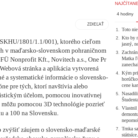
NAJČÍTANE
4 hodiny
ZDIEĽAŤ
Toto nie
1
.
Kto by 
2
.
(SKHU/1801/1.1/001), ktorého cieľom
jasný, n
uch v maďarsko-slovenskom pohraničnom
Zachráni
3
.
Matka ľu
Ü Nonprofit Kft., Novitech a.s., One Pr
zanecha
l. Webová stránka a aplikácia vytvorená
Kým prij
4
.
né a systematické informácie o slovensko-
horúčko
cene kar
 pre tých, ktorí navštívia alebo
Nasadili
5
.
uristickým účelom, pomocou inovatívnej
Študent
si môžu pomocou 3D technológie pozrieť
Vlastnil
6
.
u a 100 na Slovensku.
demontuj
nepomo
Trnka sa
 zvýšiť záujem o slovensko-maďarské
7
.
státisíc