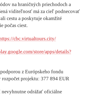
ódov na hraničných priechodoch a
ýšená viditeľnosť má za cieľ podnecovať
vali cestu a poskytuje okamžité
e počas ciest.
https://cbc.virtualtours.city/
play.google.com/store/apps/details?
% podporou z Európskeho fondu
ý rozpočet projektu: 377 894 EUR
í nevyhnutne odrážať oficiálne