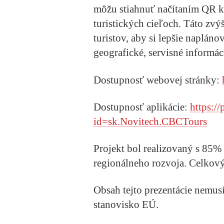
môžu stiahnuť načítaním QR k
turistických cieľoch. Táto zv
turistov, aby si lepšie napláno
geografické, servisné informáci
Dostupnosť webovej stránky:
Dostupnosť aplikácie:
https://
id=sk.Novitech.CBCTours
Projekt bol realizovaný s 85
regionálneho rozvoja. Celkov
Obsah tejto prezentácie nemus
stanovisko EÚ.