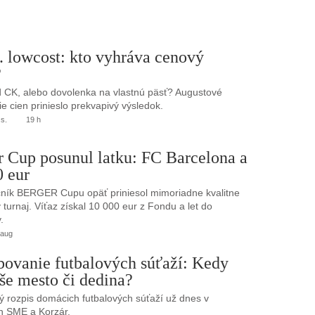
. lowcost: kto vyhráva cenový
?
 CK, alebo dovolenka na vlastnú päsť? Augustové
e cien prinieslo prekvapivý výsledok.
.s.
19 h
r Cup posunul latku: FC Barcelona a
0 eur
ník BERGER Cupu opäť priniesol mimoriadne kvalitne
turnaj. Víťaz získal 10 000 eur z Fondu a let do
.
 aug
bovanie futbalových súťaží: Kedy
še mesto či dedina?
 rozpis domácich futbalových súťaží už dnes v
h SME a Korzár.