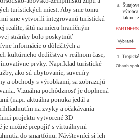
Boršodsko-abovsko-zemplínsku župu a
Šutajove
8
.
ých turistických miest. Aby sme tomu
výrobca
takmer 
rmi sme vytvorili integrovanú turistickú
ej realite, šitú na mieru hraničným
PARTNERS
vej stránky bolo poskytnúť
Vybrané
ívne informácie o dôležitých a
ch kultúrneho dedičstva v reálnom čase,
Tropické
 inovatívne prvky. Napríklad turistické
Obsah spol
lužby, ako sú ubytovanie, suveníry
óny a obchody s výrobkami, sa zobrazujú
ania. Vizuálna pochôdznosť je doplnená
ami (napr. aktuálna ponuka jedál a
 prihliadnutím na zvyky a očakávania
 rámci projektu vytvorené 3D
é je možné prepojiť s virtuálnymi
hnutia do smartfónu. Návštevníci si ich