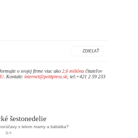
ZDIEĽAŤ
formujte o svojej firme viac ako
2,6 milióna
čitateľov
TU
. Kontakt:
internet@petitpress.sk
; tel:+421 2 59 233
ké šestonedelie
 horúčavy s telom mamy a bábätka?
11 h