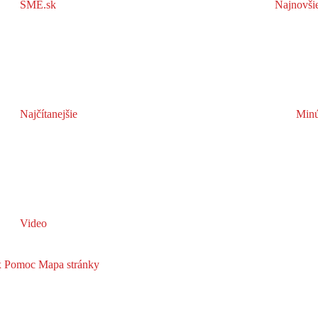
SME.sk
Najnovši
Najčítanejšie
Minú
Video
x
Pomoc
Mapa stránky