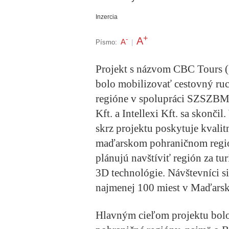
Inzercia
+
A
-
A
Písmo:
|
Projekt s názvom CBC Tours 
bolo mobilizovať cestovný r
regióne v spolupráci SZSZBMF
Kft. a Intellexi Kft. sa skonči
skrz projektu poskytuje kvalit
maďarskom pohraničnom regióne
plánujú navštíviť región za t
3D technológie. Návštevníci 
najmenej 100 miest v Maďarsk
Hlavným cieľom projektu bolo