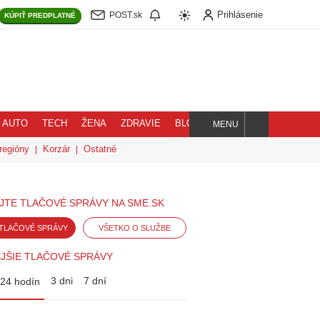
Prihlásenie
POST.sk
KÚPIŤ
PREDPLATNÉ
AUTO
TECH
ŽENA
ZDRAVIE
BLOG
MENU
Hľadaj
regióny
Korzár
Ostatné
JTE TLAČOVÉ SPRÁVY NA SME.SK
TLAČOVÉ SPRÁVY
VŠETKO O SLUŽBE
JŠIE TLAČOVÉ SPRÁVY
3 dni
7 dní
24 hodín