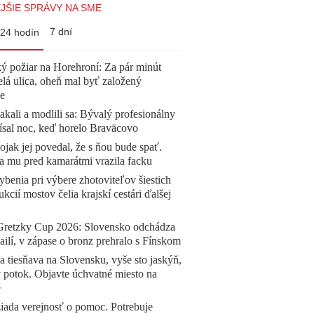
JŠIE SPRÁVY NA SME
7 dní
24 hodín
ý požiar na Horehroní: Za pár minút
elá ulica, oheň mal byť založený
e
akali a modlili sa: Bývalý profesionálny
ísal noc, keď horelo Braväcovo
jak jej povedal, že s ňou bude spať.
a mu pred kamarátmi vrazila facku
benia pri výbere zhotoviteľov šiestich
ukcií mostov čelia krajskí cestári ďalšej
Gretzky Cup 2026: Slovensko odchádza
ilí, v zápase o bronz prehralo s Fínskom
a tiesňava na Slovensku, vyše sto jaskýň,
 potok. Objavte úchvatné miesto na
e
žiada verejnosť o pomoc. Potrebuje