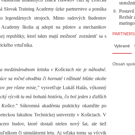
stotožni
 má Slovak Training Academy úzke partnerstvo a ponúka
Postavi
8
.
Rezbár 
to legendárnych strojoch. Mimo radových študentov
maringo
g Academy školia aj adepti na pilotov a mechanikov
PARTNERS
ej republiky, ktorí takto majú možnosť zoznámiť sa s
ického vrtuľníka.
Vybrané
Obsah spol
a medzinárodnom letisku v Košiciach nie je náhodné.
úce sa ročné obodbia či hornaté i nížinaté blízke okolie
ov pre rôzne misie,
” vysvetľuje Lukáš Halás, výkonný
cký výcvik tu má bohatú históriu, čo bol jeden z ďalších
 Košice.
” Súkromná akadémia prakticky okamžite po
eteckou fakultou Technickej univerzity v Košiciach. V
acero budov, ktoré dostali nielen nový šat, ale tiež
tuľníkom či simulátormi letu. Aj vďaka tomu sa výcvik