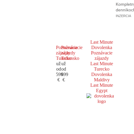
Kompletný
denníkoc
INZERCIA
Last Minute
Poznávacie
Poznávacie
Dovolenka
zájazdy
zájazdy
Poznávacie
Turecko
Taliansko
zájazdy
už
už
Last Minute
od
od
Turecko
599
699
Dovolenka
€
€
Maldivy
Last Minute
Egypt