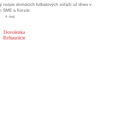
 rozpis domácich futbalových súťaží už dnes v
h SME a Korzár.
4. aug
Dovolenka
Reštaurácie