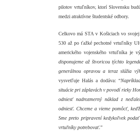
pilotov vrtuľníkov, ktorí Slovensku bud
medzi atraktívne študentské odbory.
Celkovo má STA v Košiciach vo svojej 
530 až po ťažké pechotné vrtuľníky UH
amerického vojenského vrtuľníka je v
disponujeme až štvoricou týchto legend
generálnou opravou a teraz slúžia vý
vysvetľuje Halás a dodáva: “
Napríkla
situácie pri záplavách v povodí rieky Ho
odniesť nadrozmerný náklad z neďale
odniesť. Chceme a vieme pomôcť, keďže
Sme preto pripravení kedykoľvek podať
vrtuľníky potrebovať.
”