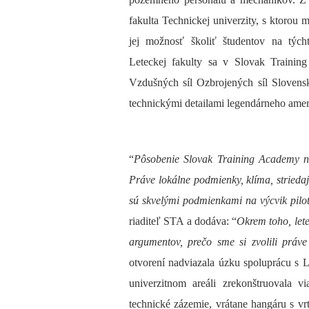
fakulta Technickej univerzity, s ktorou
jej možnosť školiť študentov na tých
Leteckej fakulty sa v Slovak Trainin
Vzdušných síl Ozbrojených síl Slovensk
technickými detailami legendárneho amer
“
Pôsobenie Slovak Training Academy n
Práve lokálne podmienky, klíma, striedaj
sú skvelými podmienkami na výcvik pilot
riaditeľ STA a dodáva: “
Okrem toho, lete
argumentov, prečo sme si zvolili práve
otvorení nadviazala úzku spoluprácu s L
univerzitnom areáli zrekonštruovala vi
technické zázemie, vrátane hangáru s vr