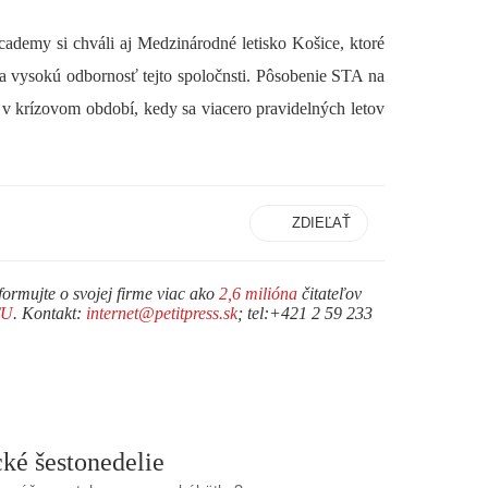
ademy si chváli aj Medzinárodné letisko Košice, ktoré
a vysokú odbornosť tejto spoločnsti. Pôsobenie STA na
a v krízovom období, kedy sa viacero pravidelných letov
ZDIEĽAŤ
formujte o svojej firme viac ako
2,6 milióna
čitateľov
TU
. Kontakt:
internet@petitpress.sk
; tel:+421 2 59 233
ké šestonedelie