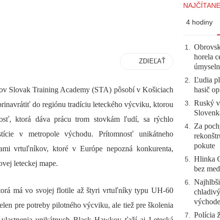
NAJČÍTANE
4 hodiny
Obrovsk
1
.
horela c
ZDIEĽAŤ
úmyseln
Ľudia pl
2
.
hasič op
íkov Slovak Training Academy (STA) pôsobí v Košiciach
Ruský vo
3
.
o prinavrátiť do regiónu tradíciu leteckého výcviku, ktorou
Slovenk
sť, ktorá dáva prácu trom stovkám ľudí, sa rýchlo
Za pochy
4
.
estície v metropole východu. Prítomnosť unikátneho
rekonštr
pokute
kami vrtuľníkov, ktoré v Európe nepozná konkurenta,
Hlinka 
5
.
ovej leteckej mape.
bez meda
Najhlbši
6
.
torá má vo svojej flotile až štyri vrtuľníky typu UH-60
chladivý
východ
elen pre potreby pilotného výcviku, ale tiež pre školenia
Polícia 
7
.
vlastnenia unikátnych Black Hawkov ťaží aj Letecká