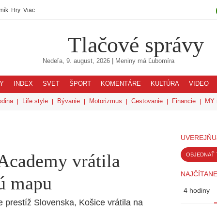
ník
Hry
Viac
Tlačové správy
Nedeľa, 9. august, 2026
| Meniny má
Ľubomíra
Y
INDEX
SVET
ŠPORT
KOMENTÁRE
KULTÚRA
VIDEO
odina
Life style
Bývanie
Motorizmus
Cestovanie
Financie
MY 
UVEREJŇU
 Academy vrátila
OBJEDNAŤ 
NAJČÍTANE
kú mapu
4 hodiny
 prestíž Slovenska, Košice vrátila na