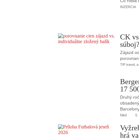
Čo robia
INZERCIA
CK vs
súboj
Zájazd od
porovnani
TIP travel, a
Berge
17 50
Druhý roč
obsadený 
Barcelony
Niké
5.
Vyžre
hrá va