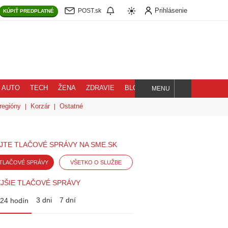
Prihlásenie
POST.sk
KÚPIŤ
PREDPLATNÉ
AUTO
TECH
ŽENA
ZDRAVIE
BLOG
MENU
Hľadaj
regióny
Korzár
Ostatné
JTE TLAČOVÉ SPRÁVY NA SME.SK
TLAČOVÉ SPRÁVY
VŠETKO O SLUŽBE
JŠIE TLAČOVÉ SPRÁVY
3 dni
7 dní
24 hodín