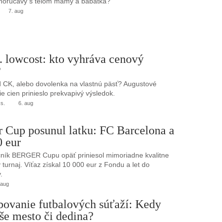
 horúčavy s telom mamy a bábätka?
7. aug
. lowcost: kto vyhráva cenový
?
 CK, alebo dovolenka na vlastnú päsť? Augustové
e cien prinieslo prekvapivý výsledok.
.s.
6. aug
r Cup posunul latku: FC Barcelona a
0 eur
ník BERGER Cupu opäť priniesol mimoriadne kvalitne
turnaj. Víťaz získal 10 000 eur z Fondu a let do
.
 aug
bovanie futbalových súťaží: Kedy
še mesto či dedina?