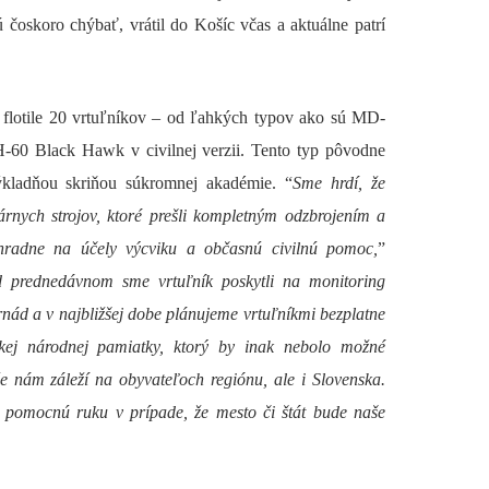
ú čoskoro chýbať, vrátil do Košíc včas a aktuálne patrí
flotile 20 vrtuľníkov – od ľahkých typov ako sú MD-
-60 Black Hawk v civilnej verzii. Tento typ pôvodne
ýkladňou skriňou súkromnej akadémie. “
Sme hrdí, že
árnych strojov, ktoré prešli kompletným odzbrojením a
hradne na účely výcviku a občasnú civilnú pomoc,
”
d prednedávnom sme vrtuľník poskytli na monitoring
rnád a v najbližšej dobe plánujeme vrtuľníkmi bezplatne
kej národnej pamiatky, ktorý by inak nebolo možné
 nám záleží na obyvateľoch regiónu, ale i Slovenska.
 pomocnú ruku v prípade, že mesto či štát bude naše