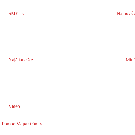
SME.sk
Najnovši
Najčítanejšie
Minú
Video
x
Pomoc
Mapa stránky