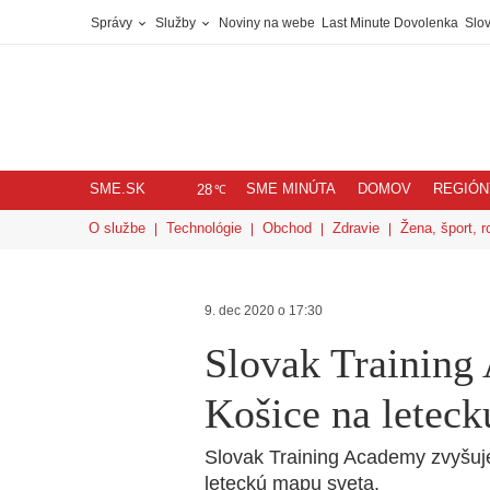
Správy
Služby
Noviny na webe
Last Minute Dovolenka
Slov
SME.SK
SME MINÚTA
DOMOV
REGIÓN
℃
28
O službe
Technológie
Obchod
Zdravie
Žena, šport, r
9. dec 2020 o 17:30
Slovak Training
Košice na letec
Slovak Training Academy zvyšuje
leteckú mapu sveta.