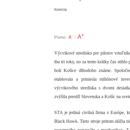
Inzercia
+
A
-
A
Písmo:
|
Výcvikové stredisko pre pilotov vrtuľn
iba tri roky, no za tento krátky čas stihl
boli Košice dlhodobo známe. Spoločno
etablovala a priniesla miliónové inv
výcvikového strediska s dvomi desiat
zvýšila prestíž Slovenska a Košíc na svet
STA je jediná civilná firma v Európe, k
Black Hawk. Tieto stroje pritom slúžia ni
pozemného personálu a mechanikov. Z 