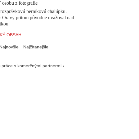
ť osobu z fotografie
l rozprávkovú perníkovú chalúpku.
z Oravy pritom pôvodne uvažoval nad
tkou
KÝ OBSAH
Najnovšie
Najčítanejšie
upráce s komerčnými partnermi ›