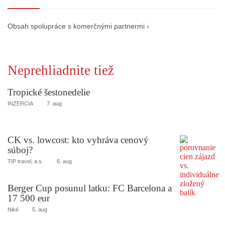
Obsah spolupráce s komerčnými partnermi ›
Neprehliadnite tiež
Tropické šestonedelie
INZERCIA
7. aug
CK vs. lowcost: kto vyhráva cenový
súboj?
TIP travel, a.s.
6. aug
Berger Cup posunul latku: FC Barcelona a
17 500 eur
Niké
5. aug