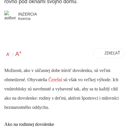
rovno pod oknami svojho domu.
INZERCIA
Inzercia
+
A
-
ZDIEĽAŤ
A
|
Možnosti, ako v súčasnej dobe tráviť dovolenku, sú veľmi
obmedzené. Obyvatelia
Čerešní
sú však vo veľkej výhode. Ich
vnútrobloky sú navrhnuté a vybavené tak, aby sa tu každý cítil
ako na dovolenke: rodiny s deťmi, aktívni športovci i milovníci
bezstarostného oddychu.
Ako na rodinnej dovolenke