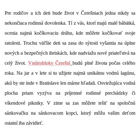
Pre rodičov a ich deti bude život v Čerešniach jedna nikdy sa
nekončiaca rodinná dovolenka. Tí z vás, ktorí majú malé bábätká,
ocenia najmä kočíkovaciu dráhu, kde môžete kočíkovať svoje
ratolesti. Trochu väčšie deti sa zasa do sýtosti vyšantia na úplne
nových a bezpečných ihriskách, kde nadviažu nové priateľstvá na
celý život.
Vnútrobloky Čerešní
budú plné života počas celého
roka. Na jar a v lete si tu užijete najmä unikátnu vodnú lagúnu,
akú by ste inde v Bratislave len márne hľadali. Osviežujúca vodná
plocha priam vyzýva na príjemné rodinné prechádzky či
víkendové pikniky. V zime sa zas môžete tešiť na spoločnú
sánkovačku na sánkovacom kopci, ktorý môžu vašim deťom
ostatní iba závidieť.