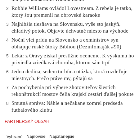
Robbie Williams ovládol Lovestream. Z rebela je tatko,
2
ktorý šou premenil na obrovské karaoke
Najhlbšia tiesňava na Slovensku, vyše sto jaskýň,
3
chladivý potok. Objavte úchvatné miesto na východe
Noční vlci prídu na Slovensko a exministrov syn
4
obhajuje ruské útoky Bibliou (Dezinfomaják #90)
Lekár z Oravy získal prestížne ocenenie. K výskumu ho
5
priviedla zriedkavá choroba, ktorou sám trpí
Jedna dedina, sedem turbín a otázka, ktorá rozdeľuje
6
miestnych. Prečo práve my, pýtajú sa
Za pochybenia pri výbere zhotoviteľov šiestich
7
rekonštrukcií mostov čelia krajskí cestári ďalšej pokute
Smutná správa: Náhle a nečakane zomrel predseda
8
futbalového klubu
PARTNERSKÝ OBSAH
Najnovšie
Najčítanejšie
Vybrané