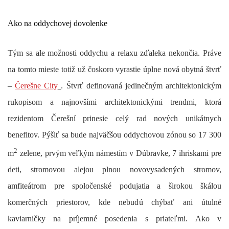
Ako na oddychovej dovolenke
Tým sa ale možnosti oddychu a relaxu zďaleka nekončia. Práve
na tomto mieste totiž už čoskoro vyrastie úplne nová obytná štvrť
–
Čerešne City
. Štvrť definovaná jedinečným architektonickým
rukopisom a najnovšími architektonickými trendmi, ktorá
rezidentom Čerešní prinesie celý rad nových unikátnych
benefitov. Pýšiť sa bude najväčšou oddychovou zónou so 17 300
2
m
zelene, prvým veľkým námestím v Dúbravke, 7 ihriskami pre
deti, stromovou alejou plnou novovysadených stromov,
amfiteátrom pre spoločenské podujatia a širokou škálou
komerčných priestorov, kde nebudú chýbať ani útulné
kaviarničky na príjemné posedenia s priateľmi. Ako v