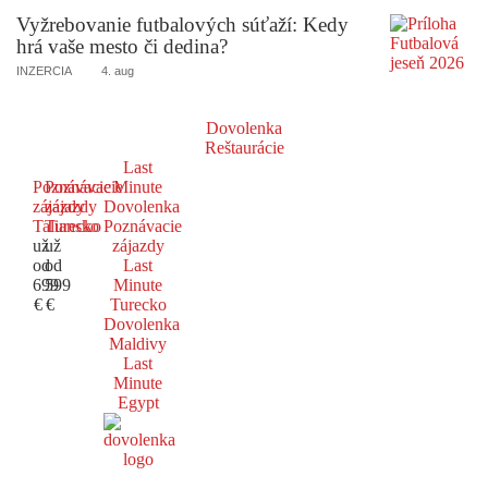
Vyžrebovanie futbalových súťaží: Kedy
hrá vaše mesto či dedina?
INZERCIA
4. aug
Dovolenka
Reštaurácie
Last
Poznávacie
Poznávacie
Minute
zájazdy
zájazdy
Dovolenka
Taliansko
Turecko
Poznávacie
už
už
zájazdy
od
od
Last
699
599
Minute
€
€
Turecko
Dovolenka
Maldivy
Last
Minute
Egypt