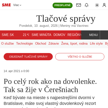
Viac
PREDPLATNÉ
Tlačové správy
Pondelok, 10. august, 2026
| Meniny má
Vavrinec
℃
SME.SK
SME MINÚTA
DOMOV
REGIÓNY
INDEX
SVET
21
MENU
O službe
Technológie
Obchod
Zdravie
Žena, šport, rodina
Life style
B
OBJEDNAŤ TLAČOVÉ SPRÁVY
VŠETKO O SLUŽBE
14. apr 2021 o 0:00
Po celý rok ako na dovolenke.
Tak sa žije v Čerešniach
Keď bývate na mieste s najpestrejšími dvormi v
Bratislave, máte svoj vlastný dovolenkový rezort