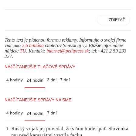
ZDIEĽAŤ
Tento text je platenou formou reklamy. Informujte o svojej firme
viac ako
2,6 milióna
čitateľov Sme.sk aj vy. Bližšie informácie
nájdete
TU
. Kontakt:
internet@petitpress.sk
; tel:+421 2 59 233
227.
NAJČÍTANEJŠIE TLAČOVÉ SPRÁVY
4 hodiny
3 dni
7 dní
24 hodín
NAJČÍTANEJŠIE SPRÁVY NA SME
4 hodiny
7 dní
24 hodín
Ruský vojak jej povedal, že s ňou bude spať. Slovenka
1
mu pred kamarátmi vrazila facku