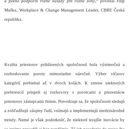
a pekne podporili rôzne nálady pre rôzne zóny
,“ povedal
Filip
Muška
, Workplace & Change Management Leader, CBRE Česká
republika.
Kvalita priestorov prihlásených spoločností bola výnimočná a
rozhodovanie poroty mimoriadne náročné. Výber víťazov
kategórií prebiehal až v dvoch kolách. K zmene niektorých
preferencií prispeli aj rozhovory s porotcami a prezentácie
priestorov zástupcami firiem. Potvrdzuje sa, že spoločnosti sledujú
a zohľadňujú záujmy ľudí, vnímajú a implementujú medzinárodné
trendy. Nutné je však podotknúť, že niektoré terajšie inovácie by
sa zrejme presadili aj bez pandémie. Tá ich nasadenie do praxe iba