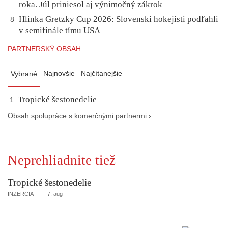
roka. Júl priniesol aj výnimočný zákrok
Hlinka Gretzky Cup 2026: Slovenskí hokejisti podľahli
8
v semifinále tímu USA
PARTNERSKÝ OBSAH
Najnovšie
Najčítanejšie
Vybrané
Tropické šestonedelie
Obsah spolupráce s komerčnými partnermi ›
Neprehliadnite tiež
Tropické šestonedelie
INZERCIA
7. aug