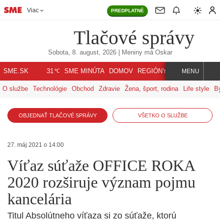
Viac
PREDPLATNÉ
Tlačové správy
Sobota, 8. august, 2026
| Meniny má
Oskar
℃
SME.SK
SME MINÚTA
DOMOV
REGIÓNY
INDEX
SVET
31
MENU
O službe
Technológie
Obchod
Zdravie
Žena, šport, rodina
Life style
B
OBJEDNAŤ TLAČOVÉ SPRÁVY
VŠETKO O SLUŽBE
27. máj 2021 o 14:00
Víťaz súťaže OFFICE ROKA
2020 rozširuje význam pojmu
kancelária
Titul Absolútneho víťaza si zo súťaže, ktorú