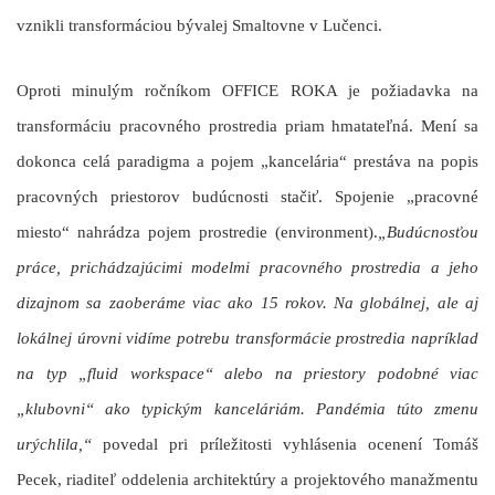
vznikli transformáciou bývalej Smaltovne v Lučenci.
Oproti minulým ročníkom OFFICE ROKA je požiadavka na
transformáciu pracovného prostredia priam hmatateľná. Mení sa
dokonca celá paradigma a pojem „kancelária“ prestáva na popis
pracovných priestorov budúcnosti stačiť. Spojenie „pracovné
miesto“ nahrádza pojem prostredie (environment).
„Budúcnosťou
práce, prichádzajúcimi modelmi pracovného prostredia a jeho
dizajnom sa zaoberáme viac ako 15 rokov. Na globálnej, ale aj
lokálnej úrovni vidíme potrebu transformácie prostredia napríklad
na typ „fluid workspace“ alebo na priestory podobné viac
„klubovni“ ako typickým kanceláriám. Pandémia túto zmenu
urýchlila,“
povedal pri príležitosti vyhlásenia ocenení
Tomáš
Pecek
, riaditeľ oddelenia architektúry a projektového manažmentu