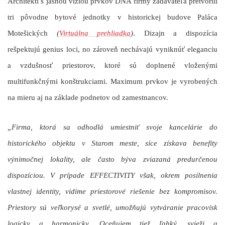
Architekti s jasnou víziou prvkov DNA firmy zadávateľa pretvorili
tri pôvodne bytové jednotky v historickej budove Paláca
Motešických
(
Virtuálna prehliadka
)
. Dizajn a dispozícia
rešpektujú genius loci, no zároveň nechávajú vyniknúť eleganciu
a vzdušnosť priestorov, ktoré sú doplnené vloženými
multifunkčnými konštrukciami. Maximum prvkov je vyrobených
na mieru aj na základe podnetov od zamestnancov.
„Firma, ktorá sa odhodlá umiestniť svoje kancelárie do
historického objektu v Starom meste, síce získava benefity
výnimočnej lokality, ale často býva zviazaná predurčenou
dispozíciou. V prípade EFFECTIVITY však, okrem posilnenia
vlastnej identity, vidíme priestorové riešenie bez kompromisov.
Priestory sú veľkorysé a svetlé, umožňujú vytváranie pracovísk
logicky a harmonicky. Oceňujem tiež ľahký, svieži a