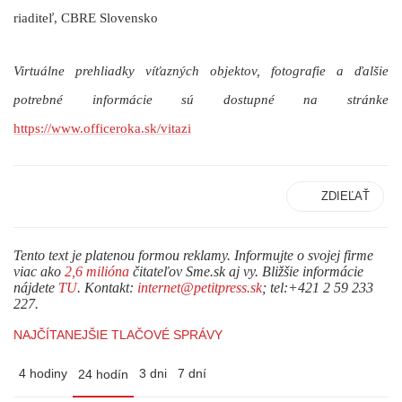
riaditeľ, CBRE Slovensko
Virtuálne prehliadky víťazných objektov, fotografie a ďalšie
potrebné informácie sú dostupné na stránke
https://www.officeroka.sk/vitazi
ZDIEĽAŤ
Tento text je platenou formou reklamy. Informujte o svojej firme
viac ako
2,6 milióna
čitateľov Sme.sk aj vy. Bližšie informácie
nájdete
TU
. Kontakt:
internet@petitpress.sk
; tel:+421 2 59 233
227.
NAJČÍTANEJŠIE TLAČOVÉ SPRÁVY
4 hodiny
3 dni
7 dní
24 hodín