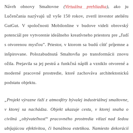
Návrh obnovy Smaltovne
(
Virtuálna prehliadka
)
, ako ju
Lučenčania nazývajú už vyše 150 rokov, zveril investor ateliéru
GutGut. V spoločnosti Mobilonline v budove videli obrovský
potenciál pre vytvorenie ideálneho kreatívneho priestoru pre „ľudí
s otvorenou mysľou”. Priestor, v ktorom sa budú cítiť príjemne a
inšpirovane. Polozabudnutá Smaltovňa po transformácii znovu
ožila. Prejavila sa jej pestrá a funkčná náplň a vzniklo otvorené a
moderné pracovné prostredie, ktoré zachováva architektonickú
podstatu objektu.
„Projekt výrazne ťaží z atmosféry bývalej industriálnej smaltovne,
v ktorej sa nachádza. Objekt ukazuje cestu, v ktorej snaha o
civilnú „obývateľnosť“ pracovného prostredia víťazí nad šedou
ubíjajúcou efektivitou, či banálnou estetikou. Namiesto dekorácií