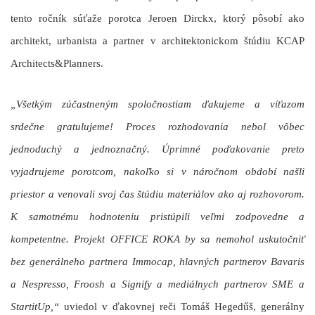
tento ročník súťaže porotca
Jeroen Dirckx
, ktorý pôsobí ako
architekt, urbanista a partner v architektonickom štúdiu KCAP
Architects&Planners.
„Všetkým zúčastneným spoločnostiam ďakujeme a víťazom
srdečne gratulujeme! Proces rozhodovania nebol vôbec
jednoduchý a jednoznačný. Úprimné poďakovanie preto
vyjadrujeme porotcom, nakoľko si v náročnom období našli
priestor a venovali svoj čas štúdiu materiálov ako aj rozhovorom.
K samotnému hodnoteniu pristúpili veľmi zodpovedne a
kompetentne. Projekt OFFICE ROKA by sa nemohol uskutočniť
bez generálneho partnera Immocap, hlavných partnerov Bavaris
a Nespresso, Froosh a Signify a mediálnych partnerov SME a
StartitUp,“
uviedol v ďakovnej reči
Tomáš Hegedűš
, generálny