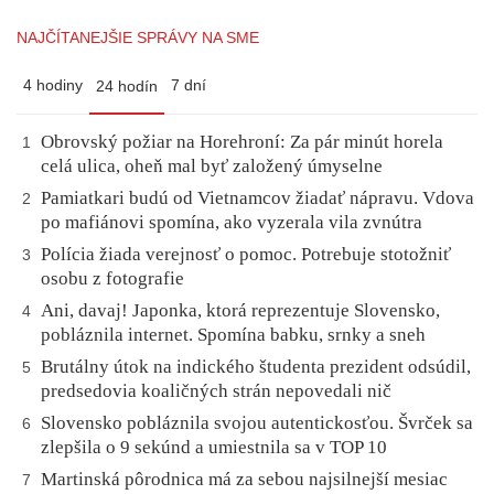
NAJČÍTANEJŠIE SPRÁVY NA SME
4 hodiny
7 dní
24 hodín
Obrovský požiar na Horehroní: Za pár minút horela
1
celá ulica, oheň mal byť založený úmyselne
Pamiatkari budú od Vietnamcov žiadať nápravu. Vdova
2
po mafiánovi spomína, ako vyzerala vila zvnútra
Polícia žiada verejnosť o pomoc. Potrebuje stotožniť
3
osobu z fotografie
Ani, davaj! Japonka, ktorá reprezentuje Slovensko,
4
pobláznila internet. Spomína babku, srnky a sneh
Brutálny útok na indického študenta prezident odsúdil,
5
predsedovia koaličných strán nepovedali nič
Slovensko pobláznila svojou autentickosťou. Švrček sa
6
zlepšila o 9 sekúnd a umiestnila sa v TOP 10
Martinská pôrodnica má za sebou najsilnejší mesiac
7