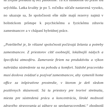
urýchlila. Latka kvality je po 5. ročníku súťaže nastavená vysoko,
no ukazuje sa, že spoločnosti ešte stále majú rezervy najmä v
holistickom prístupe k psychickému a fyzickému zdraviu
zamestnancov a v chápaní hybridnej práce.
„Potešiteľné je, že víťazné spoločnosti počúvajú želania a potreby
zamestnancov. Z priestorov cítiť osobnejší, lokálnejší nádych a
špecifickú atmosféru. Zameranie firiem na produktivitu a výkon
nahrádza sústredenie sa na pohodu a komfort. Súdobé pracovisko
musí doslova zvádzať a pozývať zamestnancov, aby vymenili home
office za inšpiratívne prostredie, v ktorom je deň sledom
pozitívnych skúseností. Sú tu priestory pre tvorivé stretnutia,
miesta pre sústredenú prácu a koncentráciu, široké možnosti
zdravého stravovania aj zábavy so spolupracovníkmi,“
zhodnotil