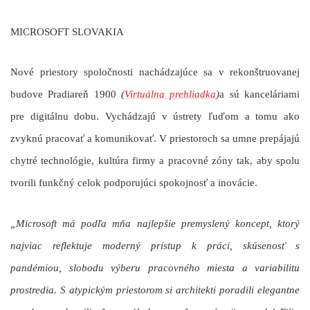
MICROSOFT
SLOVAKIA
Nové priestory spoločnosti nachádzajúce sa v rekonštruovanej
budove Pradiareň 1900
(
Virtuálna prehliadka
)
a sú kanceláriami
pre digitálnu dobu. Vychádzajú v ústrety ľuďom a tomu ako
zvyknú pracovať a komunikovať. V priestoroch sa umne prepájajú
chytré technológie, kultúra firmy a pracovné zóny tak, aby spolu
tvorili funkčný celok podporujúci spokojnosť a inovácie.
„Microsoft má podľa mňa najlepšie premyslený koncept, ktorý
najviac reflektuje moderný prístup k práci, skúsenosť s
pandémiou, slobodu výberu pracovného miesta a variabilitu
prostredia. S atypickým priestorom si architekti poradili elegantne