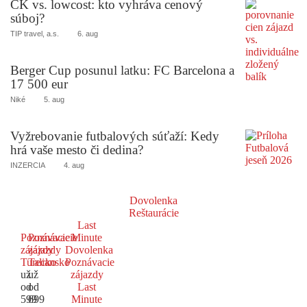
CK vs. lowcost: kto vyhráva cenový
súboj?
TIP travel, a.s.
6. aug
Berger Cup posunul latku: FC Barcelona a
17 500 eur
Niké
5. aug
Vyžrebovanie futbalových súťaží: Kedy
hrá vaše mesto či dedina?
INZERCIA
4. aug
Dovolenka
Reštaurácie
Last
Poznávacie
Poznávacie
Minute
zájazdy
zájazdy
Dovolenka
Turecko
Taliansko
Poznávacie
už
už
zájazdy
od
od
Last
599
699
Minute