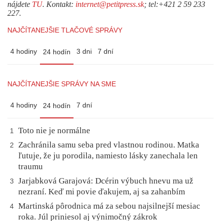
nájdete
TU
. Kontakt:
internet@petitpress.sk
; tel:+421 2 59 233
227.
NAJČÍTANEJŠIE TLAČOVÉ SPRÁVY
4 hodiny
3 dni
7 dní
24 hodín
NAJČÍTANEJŠIE SPRÁVY NA SME
4 hodiny
7 dní
24 hodín
Toto nie je normálne
1
Zachránila samu seba pred vlastnou rodinou. Matka
2
ľutuje, že ju porodila, namiesto lásky zanechala len
traumu
Jarjabková Garajová: Dcérin výbuch hnevu ma už
3
nezraní. Keď mi povie ďakujem, aj sa zahanbím
Martinská pôrodnica má za sebou najsilnejší mesiac
4
roka. Júl priniesol aj výnimočný zákrok