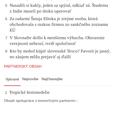
Nasadili si kukly, jeden sa spýtal, odkiaľ sú. Študenta
5
z Indie museli po útoku operovať
Za radarmi Šutaja Eštoka je zrejme osoba, ktorá
6
obchodovala s ruskou firmou zo sankčného zoznamu
EÚ
V Slovnafte došlo k menšiemu výbuchu. Ohrozenie
7
verejnosti nehrozí, tvrdí spoločnosť
Kto by mohol kúpiť slovenské Tesco? Favorit je jasný,
8
no záujem môžu prejaviť aj ďalší
PARTNERSKÝ OBSAH
Najnovšie
Najčítanejšie
Vybrané
Tropické šestonedelie
Obsah spolupráce s komerčnými partnermi ›