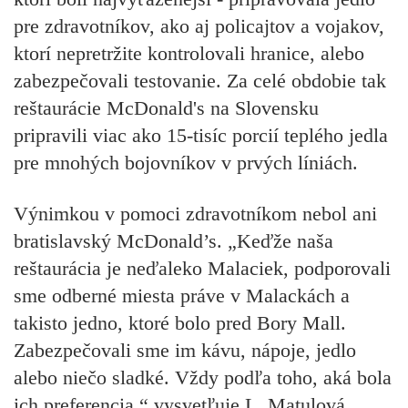
pre zdravotníkov, ako aj policajtov a vojakov,
ktorí nepretržite kontrolovali hranice, alebo
zabezpečovali testovanie. Za celé obdobie tak
reštaurácie McDonald's na Slovensku
pripravili viac ako 15-tisíc porcií teplého jedla
pre mnohých bojovníkov v prvých líniách.
Výnimkou v pomoci zdravotníkom nebol ani
bratislavský McDonald’s. „Keďže naša
reštaurácia je neďaleko Malaciek, podporovali
sme odberné miesta práve v Malackách a
takisto jedno, ktoré bolo pred Bory Mall.
Zabezpečovali sme im kávu, nápoje, jedlo
alebo niečo sladké. Vždy podľa toho, aká bola
ich preferencia,“ vysvetľuje L. Matulová.