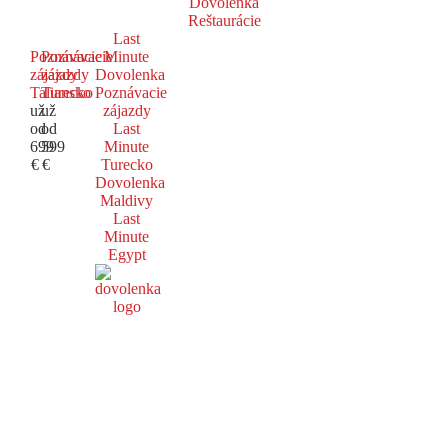
Dovolenka
Reštaurácie
Last
Poznávacie
Poznávacie
Minute
zájazdy
zájazdy
Dovolenka
Taliansko
Turecko
Poznávacie
už
už
zájazdy
od
od
Last
699
599
Minute
€
€
Turecko
Dovolenka
Maldivy
Last
Minute
Egypt