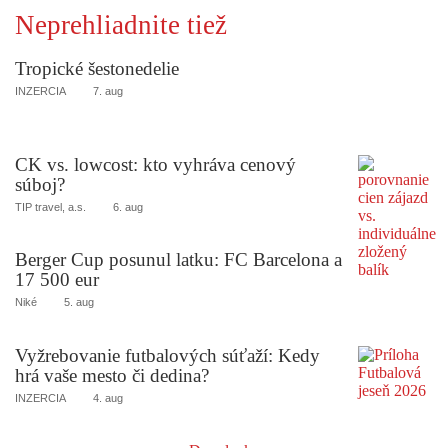
Neprehliadnite tiež
Tropické šestonedelie
INZERCIA
7. aug
CK vs. lowcost: kto vyhráva cenový
súboj?
TIP travel, a.s.
6. aug
Berger Cup posunul latku: FC Barcelona a
17 500 eur
Niké
5. aug
Vyžrebovanie futbalových súťaží: Kedy
hrá vaše mesto či dedina?
INZERCIA
4. aug