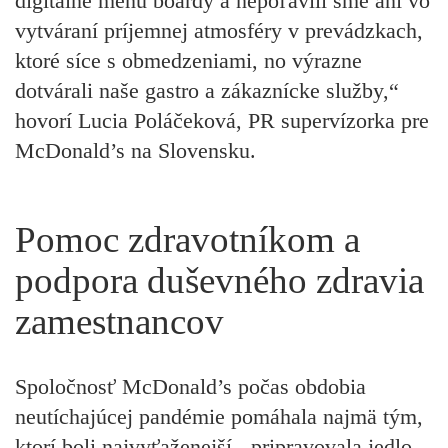
digitálne menu boardy a nepoľavili sme ani vo
vytváraní príjemnej atmosféry v prevádzkach,
ktoré síce s obmedzeniami, no výrazne
dotvárali naše gastro a zákaznícke služby,“
hovorí Lucia Poláčeková, PR supervízorka pre
McDonald’s na Slovensku.
Pomoc zdravotníkom a
podpora duševného zdravia
zamestnancov
Spoločnosť McDonald’s počas obdobia
neutíchajúcej pandémie pomáhala najmä tým,
ktorí boli najvyťaženejší - pripravovala jedlo