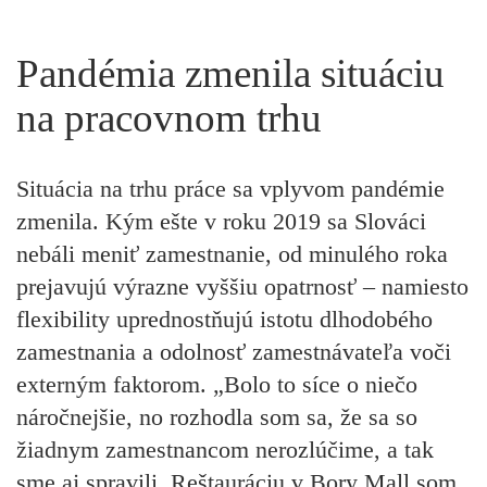
Pandémia zmenila situáciu
na pracovnom trhu
Situácia na trhu práce sa vplyvom pandémie
zmenila. Kým ešte v roku 2019 sa Slováci
nebáli meniť zamestnanie, od minulého roka
prejavujú výrazne vyššiu opatrnosť – namiesto
flexibility uprednostňujú istotu dlhodobého
zamestnania a odolnosť zamestnávateľa voči
externým faktorom. „Bolo to síce o niečo
náročnejšie, no rozhodla som sa, že sa so
žiadnym zamestnancom nerozlúčime, a tak
sme aj spravili. Reštauráciu v Bory Mall som