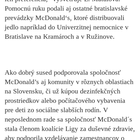
Pomocnú ruku podali aj ostatné bratislavské
prevádzky McDonald‘s, ktoré distribuovali
jedlo napríklad do Univerzitnej nemocnice v
Bratislave na Kramároch a v Ružinove.
Ako dobrý sused podporovala spoločnosť
McDonald’s aj komunity v rôznych oblastiach
na Slovensku, či už kúpou dezinfekčných
prostriedkov alebo počítačového vybavenia
pre deti zo sociálne slabších rodín. V
neposlednom rade sa spoločnosť McDonald´s
stala členom koalície Ligy za duševné zdravie,
aby podporila vzdelávanie zamestnancov o