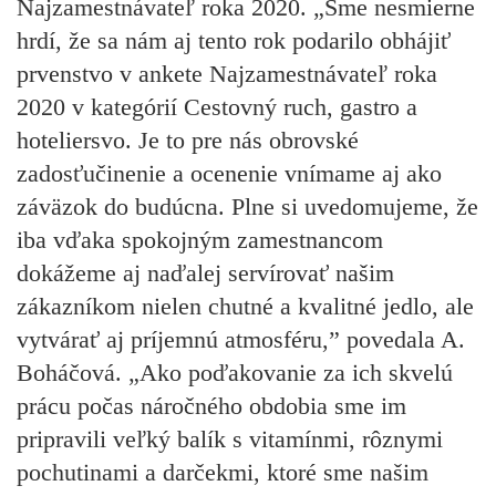
Najzamestnávateľ roka 2020. „Sme nesmierne
hrdí, že sa nám aj tento rok podarilo obhájiť
prvenstvo v ankete Najzamestnávateľ roka
2020 v kategórií Cestovný ruch, gastro a
hoteliersvo. Je to pre nás obrovské
zadosťučinenie a ocenenie vnímame aj ako
záväzok do budúcna. Plne si uvedomujeme, že
iba vďaka spokojným zamestnancom
dokážeme aj naďalej servírovať našim
zákazníkom nielen chutné a kvalitné jedlo, ale
vytvárať aj príjemnú atmosféru,” povedala A.
Boháčová. „Ako poďakovanie za ich skvelú
prácu počas náročného obdobia sme im
pripravili veľký balík s vitamínmi, rôznymi
pochutinami a darčekmi, ktoré sme našim