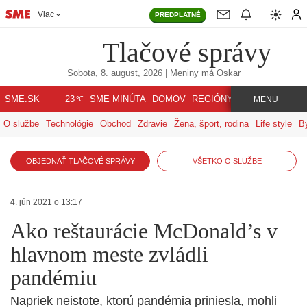
Viac
PREDPLATNÉ
Tlačové správy
Sobota, 8. august, 2026
| Meniny má
Oskar
℃
SME.SK
SME MINÚTA
DOMOV
REGIÓNY
INDEX
SVET
23
MENU
O službe
Technológie
Obchod
Zdravie
Žena, šport, rodina
Life style
B
OBJEDNAŤ TLAČOVÉ SPRÁVY
VŠETKO O SLUŽBE
4. jún 2021 o 13:17
Ako reštaurácie McDonald’s v
hlavnom meste zvládli
pandémiu
Napriek neistote, ktorú pandémia priniesla, mohli