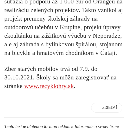
súťažia o podporu až 1 000 eur od Orangeu na
realizáciu zelených projektov. Takto vznikol aj
projekt premeny školskej záhrady na
outdoorovú učebňu v Krupine, projekt úpravy
ekoaltánku na zážitkovú výučbu v Neporadze,
ale aj záhrada s bylinkovou špirálou, stojanom
na bicykle a hmatovým chodníkom v Čataji.
Zber starých mobilov trvá od 7.9. do
30.10.2021. Školy sa môžu zaregistrovať na
stránke
www.recyklohry.sk
.
ZDIEĽAŤ
Tento text je platenou formou reklamy. Informujte o svojej firme