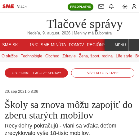
Viac
PREDPLATNÉ
Tlačové správy
Nedeľa, 9. august, 2026
| Meniny má
Ľubomíra
℃
SME.SK
SME MINÚTA
DOMOV
REGIÓNY
INDEX
SVET
15
MENU
O službe
Technológie
Obchod
Zdravie
Žena, šport, rodina
Life style
B
OBJEDNAŤ TLAČOVÉ SPRÁVY
VŠETKO O SLUŽBE
20. sep 2021 o 8:36
Školy sa znova môžu zapojiť do
zberu starých mobilov
Recyklohry pokračujú - vlani sa vďaka deťom
zrecyklovalo vyše 18-tisíc mobilov.