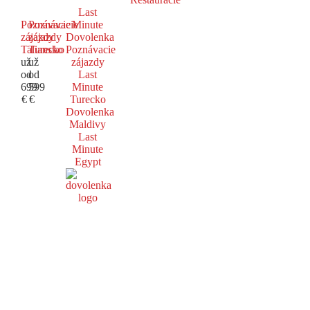
Last
Poznávacie
Poznávacie
Minute
zájazdy
zájazdy
Dovolenka
Taliansko
Turecko
Poznávacie
už
už
zájazdy
od
od
Last
699
599
Minute
€
€
Turecko
Dovolenka
Maldivy
Last
Minute
Egypt