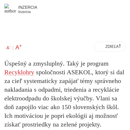
INZERCIA
Inzercia
+
A
-
ZDIEĽAŤ
A
|
Úspešný a zmysluplný. Taký je program
Recyklohry
spoločnosti ASEKOL, ktorý si dal
za cieľ systematicky zapájať témy správneho
nakladania s odpadmi, triedenia a recyklácie
elektroodpadu do školskej výučby. Vlani sa
doň zapojilo viac ako 150 slovenských škôl.
Ich motiváciou je popri ekológii aj možnosť
získať prostriedky na zelené projekty.