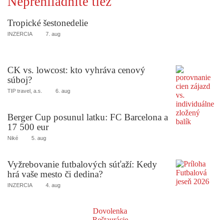
Neprehliadnite tiež
Tropické šestonedelie
INZERCIA
7. aug
CK vs. lowcost: kto vyhráva cenový
súboj?
TIP travel, a.s.
6. aug
Berger Cup posunul latku: FC Barcelona a
17 500 eur
Niké
5. aug
Vyžrebovanie futbalových súťaží: Kedy
hrá vaše mesto či dedina?
INZERCIA
4. aug
Dovolenka
Reštaurácie