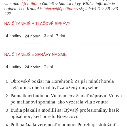
viac ako
2,6 milióna
čitateľov Sme.sk aj vy. Bližšie informácie
nájdete
TU
. Kontakt:
internet@petitpress.sk
; tel:+421 2 59 233
227.
NAJČÍTANEJŠIE TLAČOVÉ SPRÁVY
4 hodiny
3 dni
7 dní
24 hodín
NAJČÍTANEJŠIE SPRÁVY NA SME
4 hodiny
7 dní
24 hodín
Obrovský požiar na Horehroní: Za pár minút horela
1
celá ulica, oheň mal byť založený úmyselne
Pamiatkari budú od Vietnamcov žiadať nápravu. Vdova
2
po mafiánovi spomína, ako vyzerala vila zvnútra
Ľudia plakali a modlili sa: Bývalý profesionálny hasič
3
opísal noc, keď horelo Braväcovo
Polícia žiada verejnosť o pomoc. Potrebuje stotožniť
4