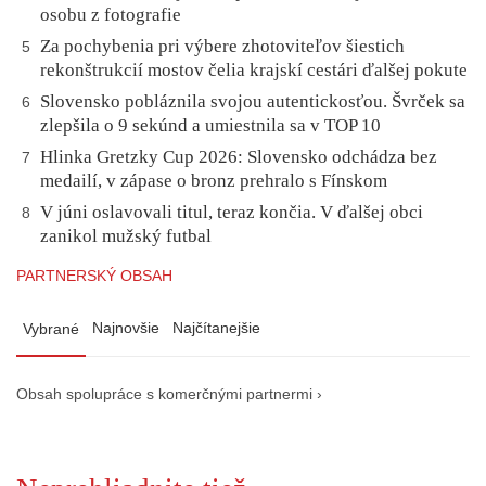
osobu z fotografie
Za pochybenia pri výbere zhotoviteľov šiestich
5
rekonštrukcií mostov čelia krajskí cestári ďalšej pokute
Slovensko pobláznila svojou autentickosťou. Švrček sa
6
zlepšila o 9 sekúnd a umiestnila sa v TOP 10
Hlinka Gretzky Cup 2026: Slovensko odchádza bez
7
medailí, v zápase o bronz prehralo s Fínskom
V júni oslavovali titul, teraz končia. V ďalšej obci
8
zanikol mužský futbal
PARTNERSKÝ OBSAH
Najnovšie
Najčítanejšie
Vybrané
Obsah spolupráce s komerčnými partnermi ›