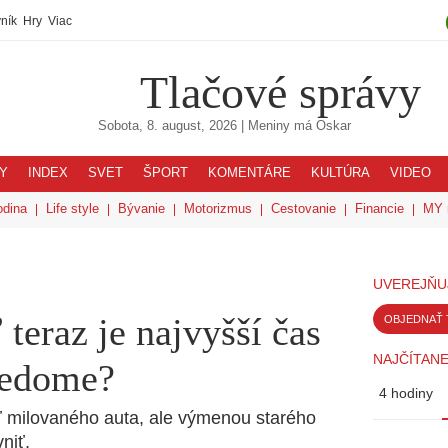
ník
Hry
Viac
Tlačové správy
Sobota, 8. august, 2026
| Meniny má
Oskar
Y
INDEX
SVET
ŠPORT
KOMENTÁRE
KULTÚRA
VIDEO
odina
Life style
Bývanie
Motorizmus
Cestovanie
Financie
MY 
UVEREJŇU
teraz je najvyšší čas
OBJEDNAŤ 
NAJČÍTANE
vedome?
4 hodiny
ť milovaného auta, ale výmenou starého
niť.