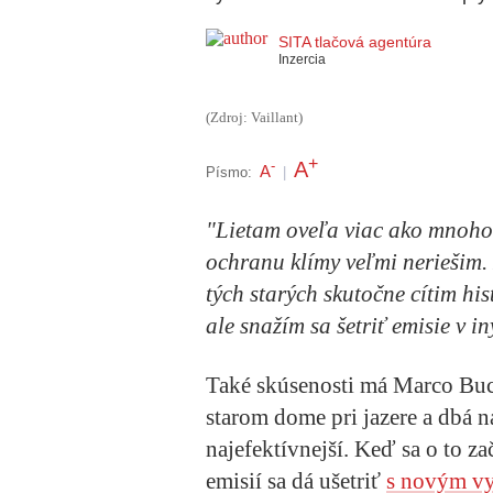
SITA tlačová agentúra
Inzercia
(Zdroj: Vaillant)
+
A
-
A
Písmo:
|
"Lietam oveľa viac ako mnoho 
ochranu klímy veľmi neriešim.
tých starých skutočne cítim hi
ale snažím sa šetriť emisie v i
Také skúsenosti má Marco Buc
starom dome pri jazere a dbá n
najefektívnejší. Keď sa o to z
emisií sa dá ušetriť
s novým v