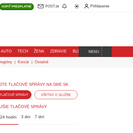
Prihlásenie
POST.sk
KÚPIŤ
PREDPLATNÉ
AUTO
TECH
ŽENA
ZDRAVIE
BLOG
MENU
Hľadaj
regióny
Korzár
Ostatné
JTE TLAČOVÉ SPRÁVY NA SME.SK
TLAČOVÉ SPRÁVY
VŠETKO O SLUŽBE
JŠIE TLAČOVÉ SPRÁVY
3 dni
7 dní
24 hodín