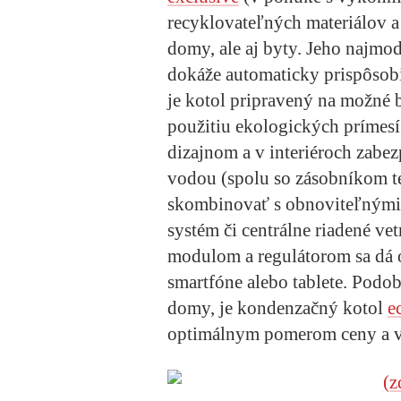
recyklovateľných materiálov a 
domy, ale aj byty. Jeho najmo
dokáže automaticky prispôsob
je kotol pripravený na možné 
použitiu ekologických prímes
dizajnom a v interiéroch zabez
vodou (spolu so zásobníkom t
skombinovať s obnoviteľnými z
systém či centrálne riadené ve
modulom a regulátorom sa dá o
smartfóne alebo tablete. Podo
domy, je kondenzačný kotol
e
optimálnym pomerom ceny a 