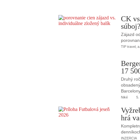
CK vs
súboj
Zájazd od
porovnani
TIP travel, a
Berge
17 50
Druhý roč
obsadený 
Barcelony
Niké
5.
Vyžre
hrá va
Kompletný
denníkoc
INZERCIA