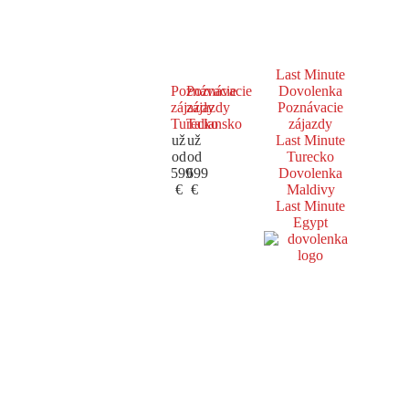
Last Minute
Poznávacie
Poznávacie
Dovolenka
zájazdy
zájazdy
Poznávacie
Turecko
Taliansko
zájazdy
už
už
Last Minute
od
od
Turecko
599
699
Dovolenka
€
€
Maldivy
Last Minute
Egypt