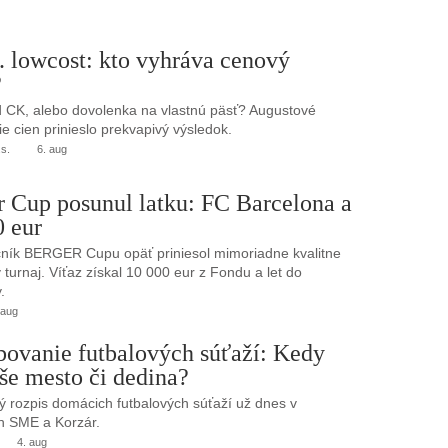
. lowcost: kto vyhráva cenový
?
 CK, alebo dovolenka na vlastnú päsť? Augustové
e cien prinieslo prekvapivý výsledok.
.s.
6. aug
r Cup posunul latku: FC Barcelona a
0 eur
ník BERGER Cupu opäť priniesol mimoriadne kvalitne
turnaj. Víťaz získal 10 000 eur z Fondu a let do
.
 aug
bovanie futbalových súťaží: Kedy
še mesto či dedina?
 rozpis domácich futbalových súťaží už dnes v
h SME a Korzár.
4. aug