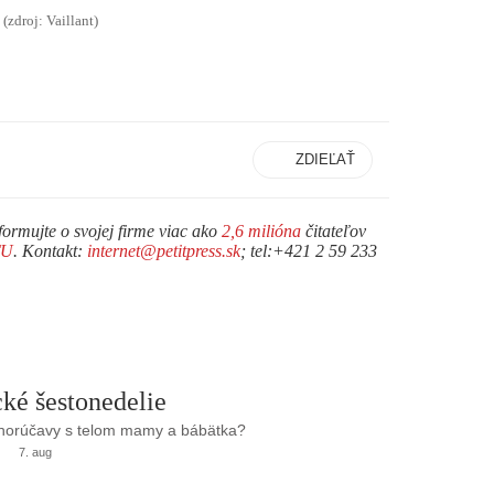
(zdroj: Vaillant)
ZDIEĽAŤ
formujte o svojej firme viac ako
2,6 milióna
čitateľov
TU
. Kontakt:
internet@petitpress.sk
; tel:+421 2 59 233
ké šestonedelie
 horúčavy s telom mamy a bábätka?
7. aug