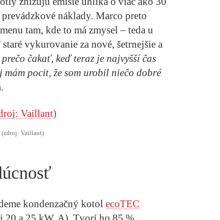
tly znižujú emisie uhlíka o viac ako 30
še prevádzkové náklady. Marco preto
zmenu tam, kde to má zmysel – teda u
staré vykurovanie za nové, šetrnejšie a
prečo čakať, keď teraz je najvyšší čas
 mám pocit, že som urobil niečo dobré
.
(zdroj: Vaillant)
dúcnosť
jdeme kondenzačný kotol
ecoTEC
 20 a 25 kW, A). Tvorí ho 85 %