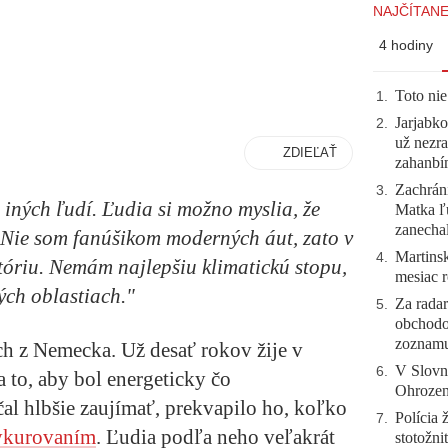
NAJČÍTANE
4 hodiny
Toto nie
1
.
Jarjabk
2
.
už nezra
ZDIEĽAŤ
zahanb
Zachráni
3
.
iných ľudí. Ľudia si možno myslia, že
Matka ľu
zanecha
 Nie som fanúšikom moderných áut, zato v
Martinsk
4
.
stóriu. Nemám najlepšiu klimatickú stopu,
mesiac r
ných oblastiach."
Za radar
5
.
obchodo
zoznam
h z Nemecka. Už desať rokov žije v
V Slovn
6
.
a to, aby bol energeticky čo
Ohrozeni
ačal hlbšie zaujímať, prekvapilo ho, koľko
Polícia 
7
.
ykurovaním
. Ľudia podľa neho veľakrát
stotožni