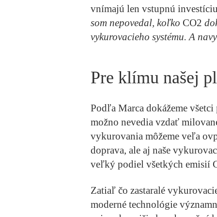
vnímajú len vstupnú investíci
som nepovedal, koľko
CO2
dok
vykurovacieho systému. A navy
Pre klímu našej p
Podľa Marca dokážeme všetci p
možno nevedia vzdať milované
vykurovania môžeme veľa ovp
doprava, ale aj naše vykurovac
veľký podiel všetkých emisií
Zatiaľ čo zastaralé vykurovaci
moderné technológie významne