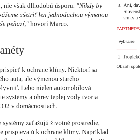
u, nie však dlhodobú úsporu.
"Nikdy by
Ani, dav
8
.
Slovensk
ážeme ušetriť len jednoduchou výmenou
srnky a 
še peňazí,"
hovorí Marco.
PARTNERS
Vybrané
lanéty
Tropické
Obsah spol
rispieť k ochrane klímy. Niektorí sa
ho auta, ale výmenou starého
lyvniť. Lebo nielen automobilová
ie systémy a ohrev teplej vody tvoria
 CO2 v domácnostiach.
e systémy zaťažujú životné prostredie,
 prispievajú k ochrane klímy. Napríklad