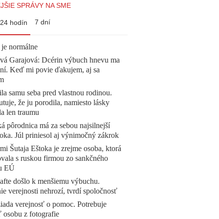
JŠIE SPRÁVY NA SME
7 dní
24 hodín
 je normálne
ová Garajová: Dcérin výbuch hnevu ma
ní. Keď mi povie ďakujem, aj sa
ím
la samu seba pred vlastnou rodinou.
tuje, že ju porodila, namiesto lásky
la len traumu
á pôrodnica má za sebou najsilnejší
oka. Júl priniesol aj výnimočný zákrok
mi Šutaja Eštoka je zrejme osoba, ktorá
vala s ruskou firmou zo sankčného
u EÚ
afte došlo k menšiemu výbuchu.
e verejnosti nehrozí, tvrdí spoločnosť
žiada verejnosť o pomoc. Potrebuje
ť osobu z fotografie