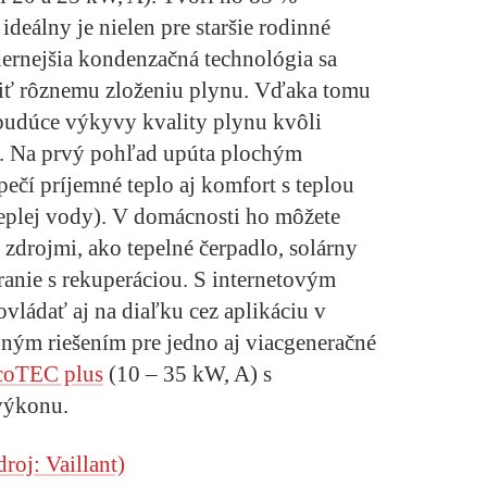
ideálny je nielen pre staršie rodinné
dernejšia kondenzačná technológia sa
iť rôznemu zloženiu plynu. Vďaka tomu
budúce výkyvy kvality plynu kvôli
í. Na prvý pohľad upúta plochým
pečí príjemné teplo aj komfort s teplou
eplej vody). V domácnosti ho môžete
drojmi, ako tepelné čerpadlo, solárny
tranie s rekuperáciou. S internetovým
vládať aj na diaľku cez aplikáciu v
bným riešením pre jedno aj viacgeneračné
coTEC plus
(10 – 35 kW, A) s
výkonu.