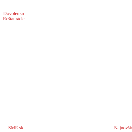
Dovolenka
Reštaurácie
SME.sk
Najnovši