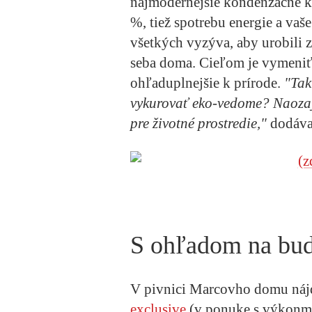
najmodernejšie kondenzačné ko
%, tiež spotrebu energie a va
všetkých vyzýva, aby urobili 
seba doma. Cieľom je vymeniť 
ohľaduplnejšie k prírode.
"Tak 
vykurovať eko-vedome? Naozaj
pre životné prostredie,"
dodáva
S ohľadom na bu
V pivnici Marcovho domu ná
exclusive
(v ponuke s výkonmi