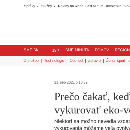
Správy
Služby
Noviny na webe
Last Minute Dovolenka
Slov
SME.SK
SME MINÚTA
DOMOV
REGIÓN
℃
19
O službe
Technológie
Obchod
Zdravie
Žena, šport, r
21. sep 2021 o 10:39
Prečo čakať, keď 
vykurovať eko-
Niektorí sa možno nevedia vzda
vykurovania môžeme veľa ovplyv