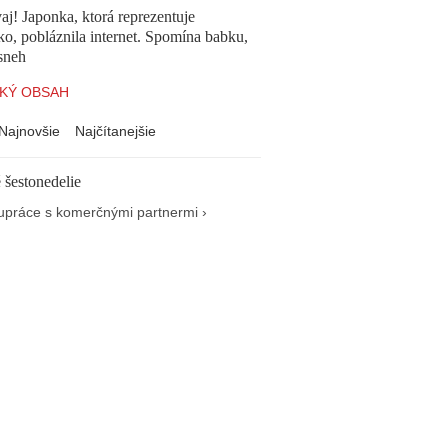
aj! Japonka, ktorá reprezentuje
o, pobláznila internet. Spomína babku,
sneh
KÝ OBSAH
Najnovšie
Najčítanejšie
 šestonedelie
upráce s komerčnými partnermi ›