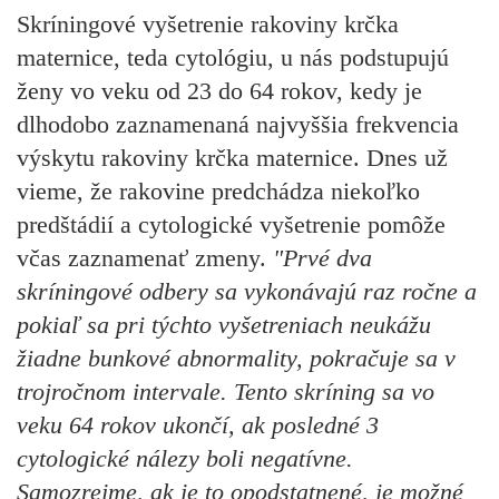
Skríningové vyšetrenie rakoviny krčka
maternice, teda cytológiu, u nás podstupujú
ženy vo veku od 23 do 64 rokov, kedy je
dlhodobo zaznamenaná najvyššia frekvencia
výskytu rakoviny krčka maternice. Dnes už
vieme, že rakovine predchádza niekoľko
predštádií a cytologické vyšetrenie pomôže
včas zaznamenať zmeny.
"Prvé dva
skríningové odbery sa vykonávajú raz ročne a
pokiaľ sa pri týchto vyšetreniach neukážu
žiadne bunkové abnormality, pokračuje sa v
trojročnom intervale. Tento skríning sa vo
veku 64 rokov ukončí, ak posledné 3
cytologické nálezy boli negatívne.
Samozrejme, ak je to opodstatnené, je možné