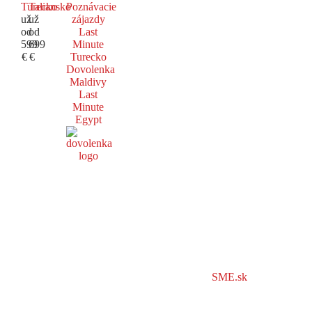
Turecko
Taliansko
Poznávacie
už
už
zájazdy
od
od
Last
599
699
Minute
€
€
Turecko
Dovolenka
Maldivy
Last
Minute
Egypt
SME.sk