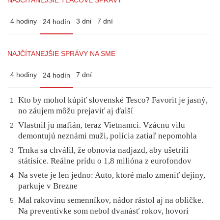
4 hodiny
3 dni
7 dní
24 hodín
NAJČÍTANEJŠIE SPRÁVY NA SME
4 hodiny
7 dní
24 hodín
Kto by mohol kúpiť slovenské Tesco? Favorit je jasný,
1
no záujem môžu prejaviť aj ďalší
Vlastnil ju mafián, teraz Vietnamci. Vzácnu vilu
2
demontujú neznámi muži, polícia zatiaľ nepomohla
Trnka sa chválil, že obnovia nadjazd, aby ušetrili
3
státisíce. Reálne prídu o 1,8 milióna z eurofondov
Na svete je len jedno: Auto, ktoré malo zmeniť dejiny,
4
parkuje v Brezne
Mal rakovinu semenníkov, nádor rástol aj na obličke.
5
Na preventívke som nebol dvanásť rokov, hovorí