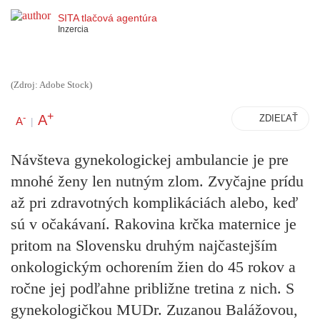
SITA tlačová agentúra
Inzercia
(Zdroj: Adobe Stock)
+
A
-
ZDIEĽAŤ
A
|
Návšteva gynekologickej ambulancie je pre
mnohé ženy len nutným zlom. Zvyčajne prídu
až pri zdravotných komplikáciách alebo, keď
sú v očakávaní. Rakovina krčka maternice je
pritom na Slovensku druhým najčastejším
onkologickým ochorením žien do 45 rokov a
ročne jej podľahne približne tretina z nich. S
gynekologičkou MUDr. Zuzanou Balážovou,