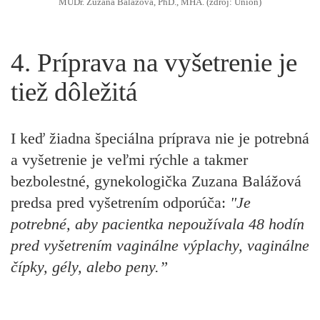
MUDr. Zuzana Balážová, PhD., MHA. (zdroj: Union)
4. Príprava na vyšetrenie je
tiež dôležitá
I keď žiadna špeciálna príprava nie je potrebná
a vyšetrenie je veľmi rýchle a takmer
bezbolestné, gynekologička Zuzana Balážová
predsa pred vyšetrením odporúča:
"Je
potrebné, aby pacientka nepoužívala 48 hodín
pred vyšetrením vaginálne výplachy, vaginálne
čípky, gély, alebo peny.”