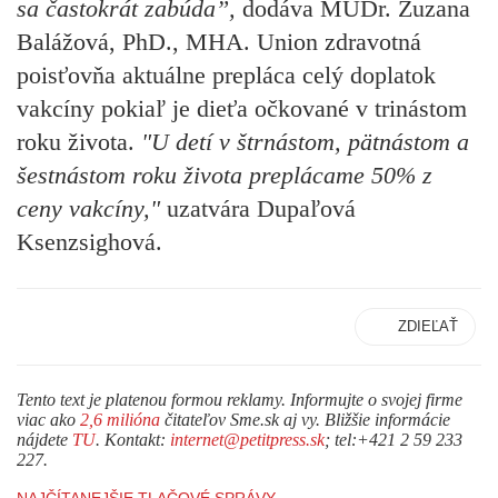
sa častokrát zabúda”,
dodáva MUDr. Zuzana
Balážová, PhD., MHA. Union zdravotná
poisťovňa aktuálne prepláca celý doplatok
vakcíny pokiaľ je dieťa očkované v trinástom
roku života.
"U detí v štrnástom, pätnástom a
šestnástom roku života preplácame 50% z
ceny vakcíny,"
uzatvára Dupaľová
Ksenzsighová.
ZDIEĽAŤ
Tento text je platenou formou reklamy. Informujte o svojej firme
viac ako
2,6 milióna
čitateľov Sme.sk aj vy. Bližšie informácie
nájdete
TU
. Kontakt:
internet@petitpress.sk
; tel:+421 2 59 233
227.
NAJČÍTANEJŠIE TLAČOVÉ SPRÁVY