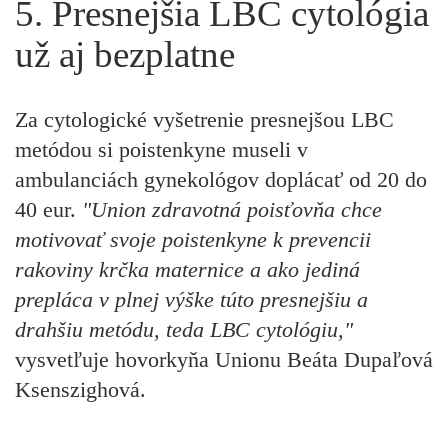
5. Presnejšia LBC cytológia
už aj bezplatne
Za cytologické vyšetrenie presnejšou LBC
metódou si poistenkyne museli v
ambulanciách gynekológov doplácať od 20 do
40 eur.
"Union zdravotná poisťovňa chce
motivovať svoje poistenkyne k prevencii
rakoviny krčka maternice a ako jediná
prepláca v plnej výške túto presnejšiu a
drahšiu metódu, teda LBC cytológiu,"
vysvetľuje hovorkyňa Unionu Beáta Dupaľová
Ksenszighová.