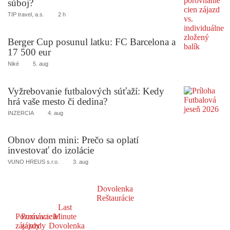
súboj?
TIP travel, a.s.
2 h
Berger Cup posunul latku: FC Barcelona a
17 500 eur
Niké
5. aug
Vyžrebovanie futbalových súťaží: Kedy
hrá vaše mesto či dedina?
INZERCIA
4. aug
Obnov dom mini: Prečo sa oplatí
investovať do izolácie
VUNO HREUS s.r.o.
3. aug
Dovolenka
Reštaurácie
Last
Poznávacie
Poznávacie
Minute
zájazdy
zájazdy
Dovolenka