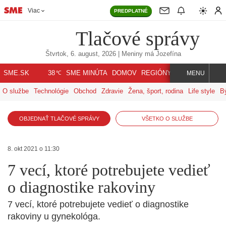
Viac
PREDPLATNÉ
Tlačové správy
Štvrtok, 6. august, 2026
| Meniny má
Jozefína
℃
SME.SK
SME MINÚTA
DOMOV
REGIÓNY
INDEX
SVET
38
MENU
O službe
Technológie
Obchod
Zdravie
Žena, šport, rodina
Life style
B
OBJEDNAŤ TLAČOVÉ SPRÁVY
VŠETKO O SLUŽBE
8. okt 2021 o 11:30
7 vecí, ktoré potrebujete vedieť
o diagnostike rakoviny
7 vecí, ktoré potrebujete vedieť o diagnostike
rakoviny u gynekológa.