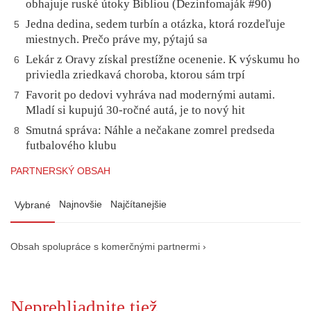
obhajuje ruské útoky Bibliou (Dezinfomaják #90)
Jedna dedina, sedem turbín a otázka, ktorá rozdeľuje
5
miestnych. Prečo práve my, pýtajú sa
Lekár z Oravy získal prestížne ocenenie. K výskumu ho
6
priviedla zriedkavá choroba, ktorou sám trpí
Favorit po dedovi vyhráva nad modernými autami.
7
Mladí si kupujú 30-ročné autá, je to nový hit
Smutná správa: Náhle a nečakane zomrel predseda
8
futbalového klubu
PARTNERSKÝ OBSAH
Najnovšie
Najčítanejšie
Vybrané
Obsah spolupráce s komerčnými partnermi ›
Neprehliadnite tiež