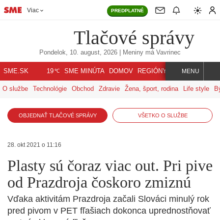
Viac
PREDPLATNÉ
Tlačové správy
Pondelok, 10. august, 2026
| Meniny má
Vavrinec
℃
SME.SK
SME MINÚTA
DOMOV
REGIÓNY
INDEX
SVET
19
MENU
O službe
Technológie
Obchod
Zdravie
Žena, šport, rodina
Life style
B
OBJEDNAŤ TLAČOVÉ SPRÁVY
VŠETKO O SLUŽBE
28. okt 2021 o 11:16
Plasty sú čoraz viac out. Pri pive
od Prazdroja čoskoro zmiznú
Vďaka aktivitám Prazdroja začali Slováci minulý rok
pred pivom v PET fľašiach dokonca uprednostňovať