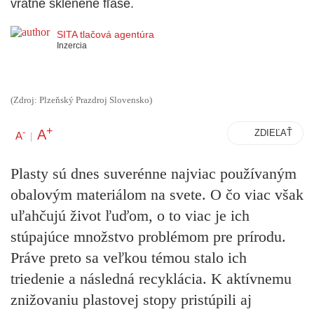
vratné sklenené fľaše.
SITA tlačová agentúra
Inzercia
(Zdroj: Plzeňský Prazdroj Slovensko)
+
A
-
ZDIEĽAŤ
A
|
Plasty sú dnes suverénne najviac používaným
obalovým materiálom na svete. O čo viac však
uľahčujú život ľuďom, o to viac je ich
stúpajúce množstvo problémom pre prírodu.
Práve preto sa veľkou témou stalo ich
triedenie a následná recyklácia. K aktívnemu
znižovaniu plastovej stopy pristúpili aj