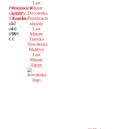
Last
Poznávacie
Poznávacie
Minute
zájazdy
zájazdy
Dovolenka
Taliansko
Turecko
Poznávacie
už
už
zájazdy
od
od
Last
699
599
Minute
€
€
Turecko
Dovolenka
Maldivy
Last
Minute
Egypt