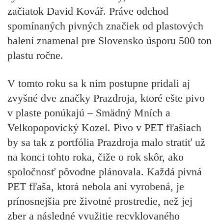
začiatok
David Kovář.
Práve odchod
spomínaných pivných značiek od plastových
balení znamenal pre Slovensko úsporu 500 ton
plastu ročne.
V tomto roku sa k nim postupne pridali aj
zvyšné dve značky Prazdroja, ktoré ešte pivo
v plaste ponúkajú – Smädný Mních a
Velkopopovický Kozel. Pivo v PET fľašiach
by sa tak z portfólia Prazdroja malo stratiť už
na konci tohto roka, čiže o rok skôr, ako
spoločnosť pôvodne plánovala. Každá pivná
PET fľaša, ktorá nebola ani vyrobená, je
prínosnejšia pre životné prostredie, než jej
zber a následné využitie recyklovaného