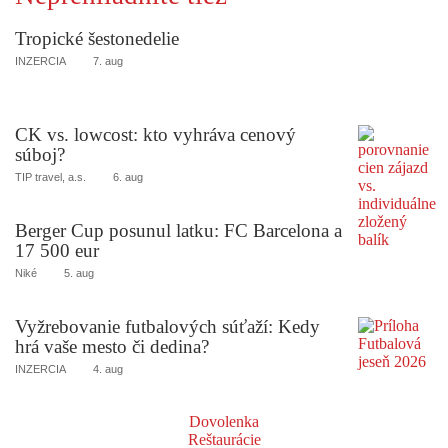
Tropické šestonedelie
INZERCIA
7. aug
CK vs. lowcost: kto vyhráva cenový
súboj?
TIP travel, a.s.
6. aug
Berger Cup posunul latku: FC Barcelona a
17 500 eur
Niké
5. aug
Vyžrebovanie futbalových súťaží: Kedy
hrá vaše mesto či dedina?
INZERCIA
4. aug
Dovolenka
Reštaurácie