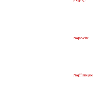
SME.sk
Najnovšie
Najčítanejšie