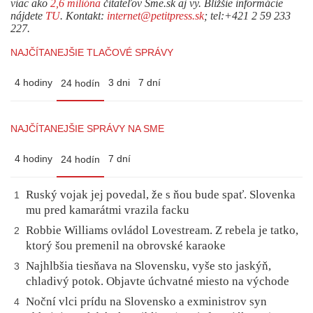
viac ako
2,6 milióna
čitateľov Sme.sk aj vy. Bližšie informácie
nájdete
TU
. Kontakt:
internet@petitpress.sk
; tel:+421 2 59 233
227.
NAJČÍTANEJŠIE TLAČOVÉ SPRÁVY
4 hodiny
3 dni
7 dní
24 hodín
NAJČÍTANEJŠIE SPRÁVY NA SME
4 hodiny
7 dní
24 hodín
Ruský vojak jej povedal, že s ňou bude spať. Slovenka
1
mu pred kamarátmi vrazila facku
Robbie Williams ovládol Lovestream. Z rebela je tatko,
2
ktorý šou premenil na obrovské karaoke
Najhlbšia tiesňava na Slovensku, vyše sto jaskýň,
3
chladivý potok. Objavte úchvatné miesto na východe
Noční vlci prídu na Slovensko a exministrov syn
4