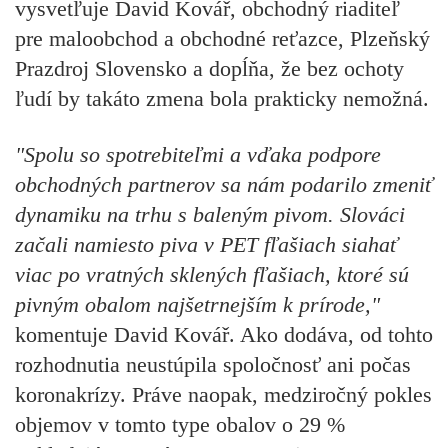
vysvetľuje
David Kovář, obchodný riaditeľ
pre maloobchod a obchodné reťazce, Plzeňský
Prazdroj Slovensko
a dopĺňa, že bez ochoty
ľudí by takáto zmena bola prakticky nemožná.
"Spolu so spotrebiteľmi a vďaka podpore
obchodných partnerov sa nám podarilo zmeniť
dynamiku na trhu s baleným pivom. Slováci
začali namiesto piva v PET fľašiach siahať
viac po vratných sklených fľašiach, ktoré sú
pivným obalom najšetrnejším k prírode,"
komentuje
David Kovář.
Ako dodáva, od tohto
rozhodnutia neustúpila spoločnosť ani počas
koronakrízy. Práve naopak, medziročný pokles
objemov v tomto type obalov o 29 %