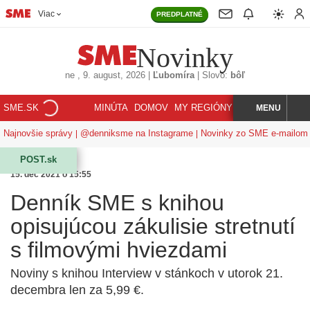
Viac
PREDPLATNÉ
Novinky
ne
, 9. august, 2026
|
Ľubomíra
|
Slovo:
bôľ
SME.SK
MINÚTA
DOMOV
MY REGIÓNY
KORZÁR
MENU
INDEX
HĽADAJ
Najnovšie správy
@denniksme na Instagrame
Novinky zo SME e-mailom
POST.sk
15. dec 2021 o 15:55
Denník SME s knihou
opisujúcou zákulisie stretnutí
s filmovými hviezdami
Noviny s knihou Interview v stánkoch v utorok 21.
decembra len za 5,99 €.