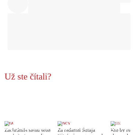
Už ste čítali?
ŽENA
DOMOV
INDEX
Zachránila samu seba
Za radarmi Šutaja
Kto by moh