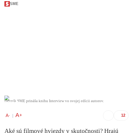
SME
Denník SME prináša knihu Interview vo svojej edícii autorov.
A
+
A
-
|
Aké sú filmové hviezdy v skutočnosti? Hrajú