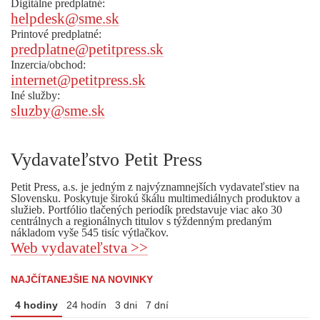
Digitálne predplatné:
helpdesk@sme.sk
Printové predplatné:
predplatne@petitpress.sk
Inzercia/obchod:
internet@petitpress.sk
Iné služby:
sluzby@sme.sk
Vydavateľstvo Petit Press
Petit Press, a.s. je jedným z najvýznamnejších vydavateľstiev na
Slovensku. Poskytuje širokú škálu multimediálnych produktov a
služieb. Portfólio tlačených periodík predstavuje viac ako 30
centrálnych a regionálnych titulov s týždenným predaným
nákladom vyše 545 tisíc výtlačkov.
Web vydavateľstva >>
NAJČÍTANEJŠIE NA NOVINKY
4 hodiny
24 hodín
3 dni
7 dní