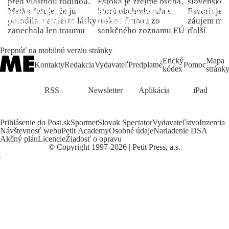
pred vlastnou rodinou.
Eštoka je zrejme osoba,
slovenské 
Matka ľutuje, že ju
ktorá obchodovala s
Favorit je 
porodila, namiesto lásky
ruskou firmou zo
záujem môž
zanechala len traumu
sankčného zoznamu EÚ
ďalší
Prepnúť na mobilnú verziu stránky
Etický
Mapa
Kontakty
Redakcia
Vydavateľ
Predplatné
Pomoc
kódex
stránk
RSS
Newsletter
Aplikácia
iPad
Prihlásenie do Post.sk
Sportnet
Slovak Spectator
Vydavateľstvo
Inzercia
Návštevnosť webu
Petit Academy
Osobné údaje
Nariadenie DSA
Akčný plán
Licencie
Žiadosť o opravu
©
Copyright
1997-2026 | Petit Press, a.s.