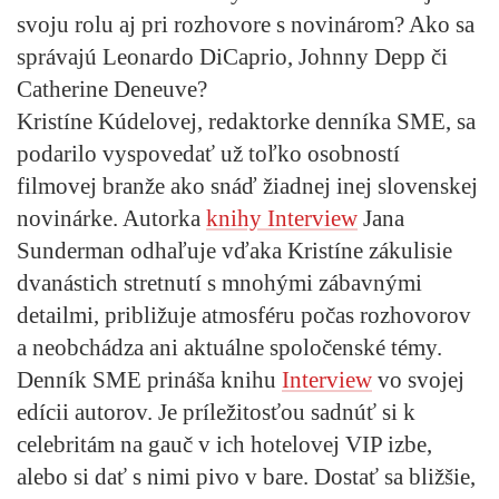
svoju rolu aj pri rozhovore s novinárom? Ako sa
správajú Leonardo DiCaprio, Johnny Depp či
Catherine Deneuve?
Kristíne Kúdelovej, redaktorke denníka SME, sa
podarilo vyspovedať už toľko osobností
filmovej branže ako snáď žiadnej inej slovenskej
novinárke. Autorka
knihy Interview
Jana
Sunderman odhaľuje vďaka Kristíne zákulisie
dvanástich stretnutí s mnohými zábavnými
detailmi, približuje atmosféru počas rozhovorov
a neobchádza ani aktuálne spoločenské témy.
Denník SME prináša knihu
Interview
vo svojej
edícii autorov. Je príležitosťou sadnúť si k
celebritám na gauč v ich hotelovej VIP izbe,
alebo si dať s nimi pivo v bare. Dostať sa bližšie,