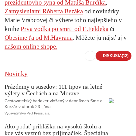
prezidentovho syna od Matúša Burčíka
,
Zamysleniami Róberta Bezáka
od novinárky
Marie Vrabcovej či výbere toho najlepšieho v
knihe
Prvá vodka po smrti od Ľ.Feldeka
či
Obesíme ťa od M.Havrana
. Môžete ju nájsť aj v
našom online shope.
DISKUSIA
(12)
Novinky
Prázdniny u susedov: 111 tipov na letné
výlety v Čechách a na Morave
Cestovateľský bedeker vložený v denníkoch Sme a
Korzár v utorok 23. júna
Vydavateľstvo Petit Press, a.s.
Ako podať prihlášku na vysokú školu a
kde vás vezmú bez prijímačiek. Špeciálna