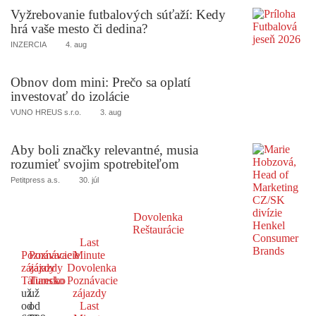
Vyžrebovanie futbalových súťaží: Kedy
hrá vaše mesto či dedina?
INZERCIA
4. aug
Obnov dom mini: Prečo sa oplatí
investovať do izolácie
VUNO HREUS s.r.o.
3. aug
Aby boli značky relevantné, musia
rozumieť svojim spotrebiteľom
Petitpress a.s.
30. júl
Dovolenka
Reštaurácie
Last
Poznávacie
Poznávacie
Minute
zájazdy
zájazdy
Dovolenka
Taliansko
Turecko
Poznávacie
už
už
zájazdy
od
od
Last