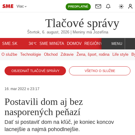
Viac
PREDPLATNÉ
Tlačové správy
Štvrtok, 6. august, 2026
| Meniny má
Jozefína
℃
SME.SK
SME MINÚTA
DOMOV
REGIÓNY
INDEX
SVET
34
MENU
O službe
Technológie
Obchod
Zdravie
Žena, šport, rodina
Life style
B
OBJEDNAŤ TLAČOVÉ SPRÁVY
VŠETKO O SLUŽBE
16. mar 2022 o 23:17
Postavili dom aj bez
nasporených peňazí
Dať si postaviť dom na kľúč, je koniec koncov
lacnejšie a najmä pohodlnejšie.