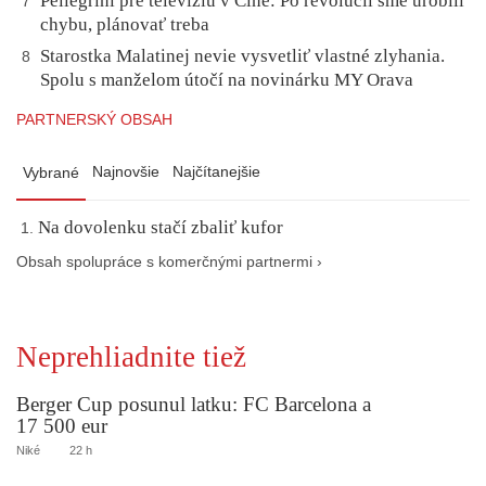
Pellegrini pre televíziu v Číne: Po revolúcii sme urobili
7
chybu, plánovať treba
Starostka Malatinej nevie vysvetliť vlastné zlyhania.
8
Spolu s manželom útočí na novinárku MY Orava
PARTNERSKÝ OBSAH
Najnovšie
Najčítanejšie
Vybrané
Na dovolenku stačí zbaliť kufor
Obsah spolupráce s komerčnými partnermi ›
Neprehliadnite tiež
Berger Cup posunul latku: FC Barcelona a
17 500 eur
Niké
22 h