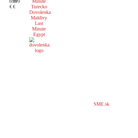
699
599
Minute
€
€
Turecko
Dovolenka
Maldivy
Last
Minute
Egypt
SME.sk