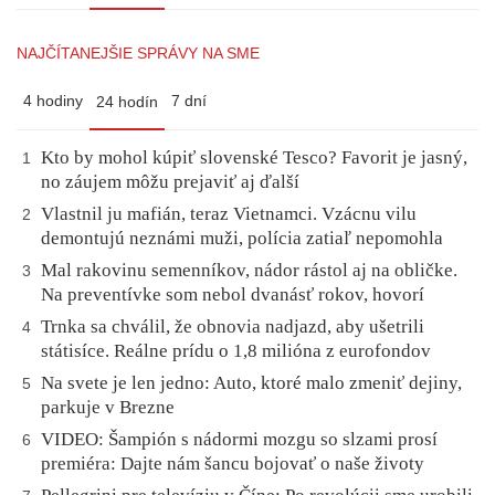
NAJČÍTANEJŠIE SPRÁVY NA SME
4 hodiny
7 dní
24 hodín
Kto by mohol kúpiť slovenské Tesco? Favorit je jasný,
1
no záujem môžu prejaviť aj ďalší
Vlastnil ju mafián, teraz Vietnamci. Vzácnu vilu
2
demontujú neznámi muži, polícia zatiaľ nepomohla
Mal rakovinu semenníkov, nádor rástol aj na obličke.
3
Na preventívke som nebol dvanásť rokov, hovorí
Trnka sa chválil, že obnovia nadjazd, aby ušetrili
4
státisíce. Reálne prídu o 1,8 milióna z eurofondov
Na svete je len jedno: Auto, ktoré malo zmeniť dejiny,
5
parkuje v Brezne
VIDEO: Šampión s nádormi mozgu so slzami prosí
6
premiéra: Dajte nám šancu bojovať o naše životy