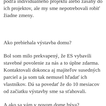
podľa individuálneho projektu alebo zásahy do
ich projektov, ale my sme nepotrebovali robiť
žiadne zmeny.
Ako prebiehala výstavba domu?
Bol som milo prekvapený, že ES vybavili
stavebné povolenie za nás a to úplne zdarma.
Kontaktovali dokonca aj majiteľov susedných
parciel a ja som tak nemusel hľadať ich
vlastníkov. Dá sa povedať že do 10 mesiacov
od začiatku výstavby sme sa sťahovali.
A ako sa vám v novom dome býva?