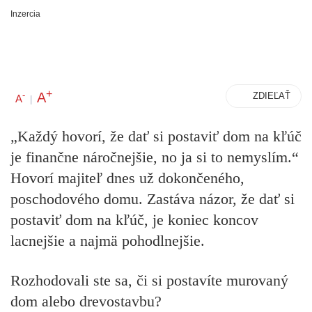
Inzercia
+
A
-
ZDIEĽAŤ
A
|
„Každý hovorí, že dať si postaviť dom na kľúč
je finančne náročnejšie, no ja si to nemyslím.“
Hovorí majiteľ dnes už dokončeného,
poschodového domu. Zastáva názor, že dať si
postaviť dom na kľúč, je koniec koncov
lacnejšie a najmä pohodlnejšie.
Rozhodovali ste sa, či si postavíte murovaný
dom alebo drevostavbu?