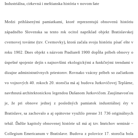
Industriálna, cirkevná i meštianska história v novom šate
Medzi prihlásenými pamiatkami, ktoré reprezentujú obnovenú históriu
západného Slovenska sa tento rok ocitol napríklad objekt Bratislavskej
cvernovej továrne (tzv. Cvernovky), ktorá začala svoju históriu písať ešte v
roku 1902. Dnes objekt s názvom Pradiareň 1900 dopĺňa príbeh obnovy o
úspešné spojenie dejín s najnovšími ekologickými a funkčnými trendami v
dizajne administratívnych priestorov. Rovnako vzácny príbeh so začiatkom
vo vojnových 40. rokoch 20. storočia má aj budova Jurkovičovej Teplárne,
navrhnutá architektonickou legendou Dušanom Jurkovičom. Zaujímavosťou
je, že pri obnove jednej z posledných pamiatok industriálnej éry v
Bratislave, sa zachovalo a aj opätovne využilo presne 31 736 originálnych
tehál. Ďalšie kapitoly obnovenej histórie už má aj tzv. Imrichov seminár –
Collegium Emericanum v Bratislave. Budova z polovice 17. storočia bola