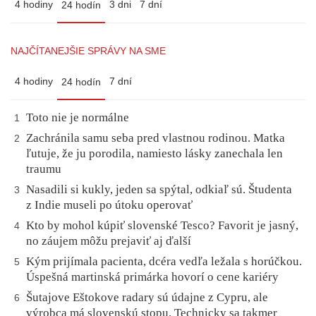
4 hodiny
3 dni
7 dní
24 hodín
NAJČÍTANEJŠIE SPRÁVY NA SME
4 hodiny
7 dní
24 hodín
Toto nie je normálne
1
Zachránila samu seba pred vlastnou rodinou. Matka
2
ľutuje, že ju porodila, namiesto lásky zanechala len
traumu
Nasadili si kukly, jeden sa spýtal, odkiaľ sú. Študenta
3
z Indie museli po útoku operovať
Kto by mohol kúpiť slovenské Tesco? Favorit je jasný,
4
no záujem môžu prejaviť aj ďalší
Kým prijímala pacienta, dcéra vedľa ležala s horúčkou.
5
Úspešná martinská primárka hovorí o cene kariéry
Šutajove Eštokove radary sú údajne z Cypru, ale
6
výrobca má slovenskú stopu. Technicky sa takmer