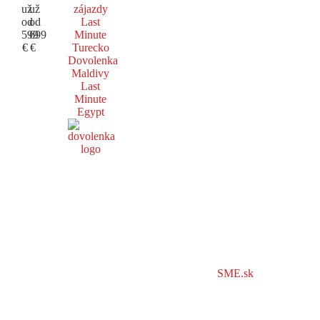
už
už
zájazdy
od
od
Last
599
699
Minute
€
€
Turecko
Dovolenka
Maldivy
Last
Minute
Egypt
SME.sk