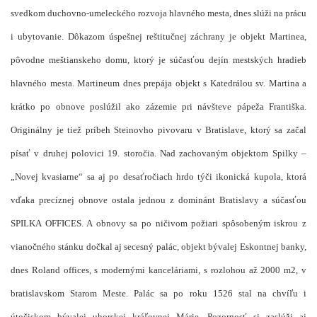
svedkom duchovno-umeleckého rozvoja hlavného mesta, dnes slúži na prácu
i ubytovanie. Dôkazom úspešnej reštitučnej záchrany je objekt Martinea,
pôvodne meštianskeho domu, ktorý je súčasťou dejín mestských hradieb
hlavného mesta. Martineum dnes prepája objekt s Katedrálou sv. Martina a
krátko po obnove poslúžil ako zázemie pri návšteve pápeža Františka.
Originálny je tiež príbeh Steinovho pivovaru v Bratislave, ktorý sa začal
písať v druhej polovici 19. storočia. Nad zachovaným objektom Spilky –
„Novej kvasiarne“ sa aj po desaťročiach hrdo týči ikonická kupola, ktorá
vďaka precíznej obnove ostala jednou z dominánt Bratislavy a súčasťou
SPILKA OFFICES. A obnovy sa po ničivom požiari spôsobeným iskrou z
vianočného stánku dočkal aj secesný palác, objekt bývalej Eskontnej banky,
dnes Roland offices, s modernými kanceláriami, s rozlohou až 2000 m2, v
bratislavskom Starom Meste. Palác sa po roku 1526 stal na chvíľu i
útočiskom bývalej uhorskej kráľovnej Márie. Pozornosť si zaslúži aj