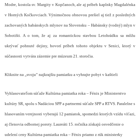
Modre, kostola sv. Margity v Kopčanoch, ale aj príbeh kaplnky Magdalénka
v Horných Kočkovciach. Výnimočnou obnovou prešiel aj tiež z posledných
zachovaných habánskych mlynov na Slovensku – Habánsky (vodný) mlyn v
Sobotišti. A o tom, že aj za romantickou stavbou Letohrádku sa môžu
ukrývať pohnuté dejiny, hovorí príbeh tohoto objektu v Senici, ktorý v
súčasnosti vytvára zázemie pre múzeum 21. storočia.
Kliknite na „svoju“ najkrajšiu pamiatku a vyhrajte pobyt v kaštieli
Vyhlasovateľom súťaže Kultúrna pamiatka roka – Fénix je Ministerstvo
kultúry SR, spolu s Nadáciou SPP a partnermi súťaže SPP a RTVS. Paralelne s
hlasovaním verejnosti vyberajú 12 pamiatok, spomedzi ktorých vzídu víťazi,
aj členovia odbornej poroty. Laureáti 15. ročníka získajú osvedčenie o
udelení ceny Kultúrna pamiatka roka – Fénix priamo z rúk ministerky