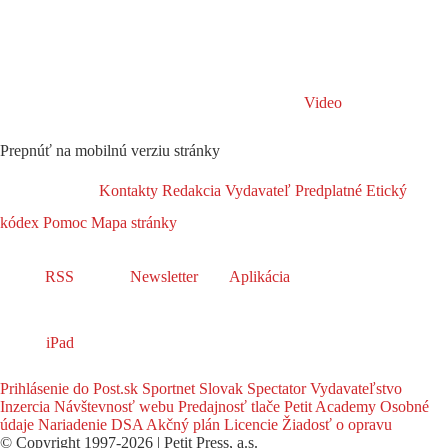
Video
Prepnúť na mobilnú verziu stránky
Kontakty
Redakcia
Vydavateľ
Predplatné
Etický
kódex
Pomoc
Mapa stránky
RSS
Newsletter
Aplikácia
iPad
Prihlásenie do Post.sk
Sportnet
Slovak Spectator
Vydavateľstvo
Inzercia
Návštevnosť webu
Predajnosť tlače
Petit Academy
Osobné
údaje
Nariadenie DSA
Akčný plán
Licencie
Žiadosť o opravu
© Copyright 1997-2026 | Petit Press, a.s.