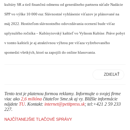
kultúry SR a tiež finančnú odmenu od generálneho partnera súťaže Nadácie
SPP vo výške 10 000 eur. Slávnostné vyhlásenie víťazov je plánované na
máj 2022. Hostiteľom slávnostného odovzdávania ocenení bude víťaz
uplynulého ročníka – Kubínyiovský kaštieľ vo Vyšnom Kubíne. Práve pobyt
v tomto kaštieli je aj atraktívnou výhrou pre víťaza vyžrebovaného
spomedzi všetkých, ktorí sa zapojili do online hlasovania.
ZDIEĽAŤ
Tento text je platenou formou reklamy. Informujte o svojej firme
viac ako
2,6 milióna
čitateľov Sme.sk aj vy. Bližšie informácie
nájdete
TU
. Kontakt:
internet@petitpress.sk
; tel:+421 2 59 233
227.
NAJČÍTANEJŠIE TLAČOVÉ SPRÁVY