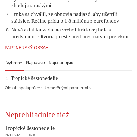
zhodujú s ruskými
Trnka sa chválil, že obnovia nadjazd, aby ušetrili
7
státisíce. Reálne prídu o 1,8 milióna z eurofondov
Nová asfaltka vedie na vrchol Kráľovej hole s
8
predstihom. Otvoria ju ešte pred prestížnymi pretekmi
PARTNERSKÝ OBSAH
Najnovšie
Najčítanejšie
Vybrané
Tropické šestonedelie
Obsah spolupráce s komerčnými partnermi ›
Neprehliadnite tiež
Tropické šestonedelie
INZERCIA
15 h