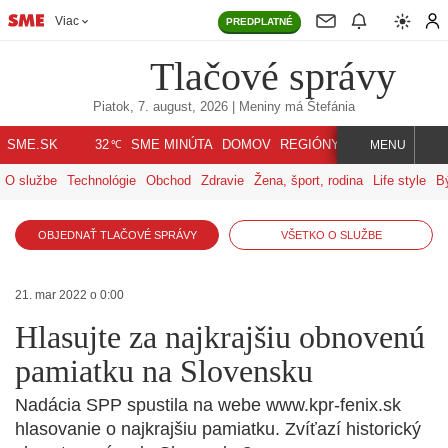
Viac
PREDPLATNÉ
Tlačové správy
Piatok, 7. august, 2026
| Meniny má
Štefánia
℃
SME.SK
SME MINÚTA
DOMOV
REGIÓNY
INDEX
SVET
32
MENU
O službe
Technológie
Obchod
Zdravie
Žena, šport, rodina
Life style
B
OBJEDNAŤ TLAČOVÉ SPRÁVY
VŠETKO O SLUŽBE
21. mar 2022 o 0:00
Hlasujte za najkrajšiu obnovenú
pamiatku na Slovensku
Nadácia SPP spustila na webe www.kpr-fenix.sk
hlasovanie o najkrajšiu pamiatku. Zvíťazí historický