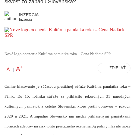
skvost zo západu Slovenska?
INZERCIA
Inzercia
Nové logo ocenenia Kultúrna pamiatka roka – Cena Nadácie SPP.
+
A
-
ZDIEĽAŤ
A
|
Online hlasovanie je súčasťou prestížnej súťaže Kultúrna pamiatka roka –
Fénix. Do 15. ročníka súťaže sa prihlásilo rekordných 31 národných
kultúrnych pamiatok z celého Slovenska, ktoré prešli obnovou v rokoch
2020 a 2021. A západné Slovensko má medzi prihlásenými pamiatkami
horúcich adeptov na zisk tohto prestížneho ocenenia. Aj jediný hlas ale môže