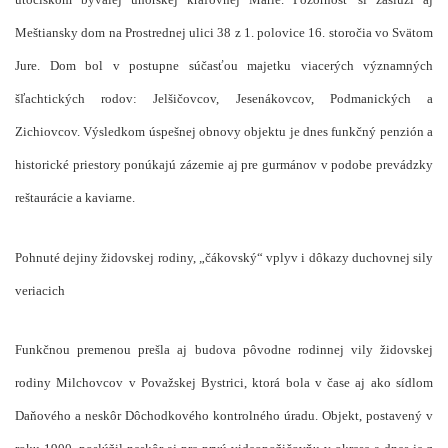
Meštiansky dom na Prostrednej ulici 38 z 1. polovice 16. storočia vo Svätom
Jure. Dom bol v postupne súčasťou majetku viacerých významných
šľachtických rodov: Jelšičovcov, Jesenákovcov, Podmanických a
Zichiovcov. Výsledkom úspešnej obnovy objektu je dnes funkčný penzión a
historické priestory ponúkajú zázemie aj pre gurmánov v podobe prevádzky
reštaurácie a kaviarne.
Pohnuté dejiny židovskej rodiny, „čákovský“ vplyv i dôkazy duchovnej sily
veriacich
Funkčnou premenou prešla aj budova pôvodne rodinnej vily židovskej
rodiny Milchovcov v Považskej Bystrici, ktorá bola v čase aj ako sídlom
Daňového a neskôr Dôchodkového kontrolného úradu. Objekt, postavený v