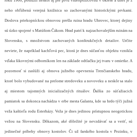
roku 1900, poslúžil neskôr aj pre prvú videopožičovňu v okrese a dnes je z
neho obľúbená verejná knižnica so zachovanými historickými prvkami.
Doslova priekopníckou obnovou prešla ruina hradu Uhrovec, ktorej dejiny
sú úzko spojené s Matúšom Čákom. Hrad patrí k najzachovalejším ruinám na
Slovensku, s množstvom zachovaných konštrukčných detailov. Určite
neviete, že napríklad kachľová pec, ktorá je dnes súčasťou objektu vznikla
vďaka šikovnými odborníkom len na základe odtlačku jej tvaru v omietke. A
pozornosť si zaslúži aj obnova južného opevnenia Trenčianskeho hradu,
ktoré bolo vybudované na prelome stredoveku a novoveku a neskôr sa stalo
aj miestom tajomných inicializačných rituálov. Ďalšia zo súťažiacich
pamiatok sa dokonca nachádza v erbe mesta Galanta, kde sa hrdo týči južná
veža kaštieľa rodu Esterházy. Veža je dnes jedinou prístupnou neogotickou
vežou na Slovensku. Dôkazom, aké dôležité je nevzdávať sa a veriť, sú
jedinečné príbehy obnovy kostolov. Či už farského kostola v Pezinku, v