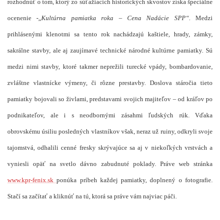
rozhodnúť o tom, ktorý zo súťažiacich historických skvostov získa špeciálne
ocenenie -„
Kultúrna pamiatka roka – Cena Nadácie SPP“.
Medzi
prihlásenými klenotmi sa tento rok nachádzajú kaštiele, hrady, zámky,
sakrálne stavby, ale aj zaujímavé technické národné kultúrne pamiatky. Sú
medzi nimi stavby, ktoré takmer neprežili turecké vpády, bombardovanie,
zvláštne vlastnícke výmeny, či rôzne prestavby. Doslova stáročia tieto
pamiatky bojovali so živlami, predstavami svojich majiteľov – od kráľov po
podnikateľov, ale i s neodbornými zásahmi ľudských rúk. Vďaka
obrovskému úsiliu posledných vlastníkov však, neraz už ruiny, odkryli svoje
tajomstvá, odhalili cenné fresky skrývajúce sa aj v niekoľkých vrstvách a
vyniesli opäť na svetlo dávno zabudnuté poklady. Práve web stránka
www.kpr-fenix.sk
ponúka príbeh každej pamiatky, doplnený o fotografie.
Stačí sa začítať a kliknúť na tú, ktorá sa práve vám najviac páči.