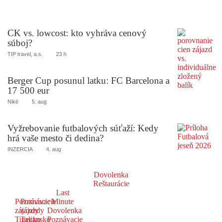
CK vs. lowcost: kto vyhráva cenový
súboj?
TIP travel, a.s.
23 h
Berger Cup posunul latku: FC Barcelona a
17 500 eur
Niké
5. aug
Vyžrebovanie futbalových súťaží: Kedy
hrá vaše mesto či dedina?
INZERCIA
4. aug
Dovolenka
Reštaurácie
Last
Poznávacie
Poznávacie
Minute
zájazdy
zájazdy
Dovolenka
Turecko
Taliansko
Poznávacie