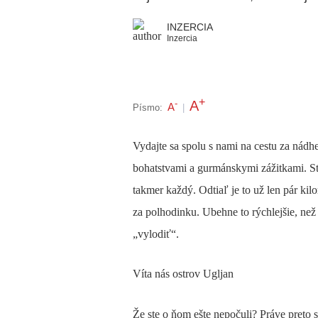
INZERCIA
Inzercia
+
A
-
A
Písmo:
|
Vydajte sa spolu s nami na cestu za nád
bohatstvami a gurmánskymi zážitkami. S
takmer každý. Odtiaľ je to už len pár ki
za polhodinku. Ubehne to rýchlejšie, ne
„vylodiť“.
Víta nás ostrov Ugljan
Že ste o ňom ešte nepočuli? Práve pret