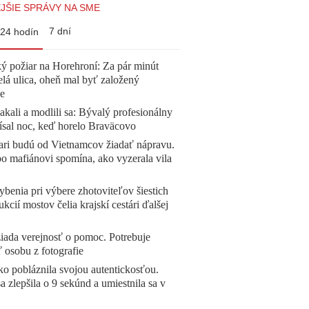
JŠIE SPRÁVY NA SME
7 dní
24 hodín
ý požiar na Horehroní: Za pár minút
elá ulica, oheň mal byť založený
e
akali a modlili sa: Bývalý profesionálny
ísal noc, keď horelo Braväcovo
ari budú od Vietnamcov žiadať nápravu.
o mafiánovi spomína, ako vyzerala vila
benia pri výbere zhotoviteľov šiestich
ukcií mostov čelia krajskí cestári ďalšej
žiada verejnosť o pomoc. Potrebuje
ť osobu z fotografie
o pobláznila svojou autentickosťou.
a zlepšila o 9 sekúnd a umiestnila sa v