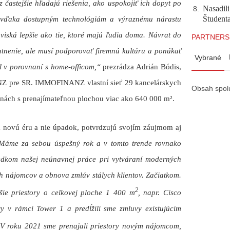
 častejšie hľadajú riešenia, ako uspokojiť ich dopyt po
Nasadili
8
.
Študent
 vďaka dostupným technológiám a výraznému nárastu
iská lepšie ako tie, ktoré majú ľudia doma. Návrat do
PARTNERS
atnenie, ale musí podporovať firemnú kultúru a ponúkať
Vybrané
ýl v porovnaní s home-officom,“
prezrádza Adrián Bódis,
 pre SR. IMMOFINANZ vlastní sieť 29 kancelárskych
Obsah spol
nách s prenajímateľnou plochou viac ako 640 000 m².
a novú éru a nie úpadok, potvrdzujú svojím záujmom aj
Máme za sebou úspešný rok a v tomto trende rovnako
ledkom našej neúnavnej práce pri vytváraní moderných
ch nájomcov a obnova zmlúv stálych klientov. Začiatkom.
2
ie priestory o celkovej ploche 1
400 m
, napr. Cisco
ory v rámci Tower 1 a predĺžili sme zmluvy existujúcim
 V roku 2021 sme prenajali priestory novým nájomcom,