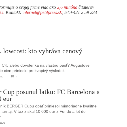
formujte o svojej firme viac ako
2,6 milióna
čitateľov
TU
. Kontakt:
internet@petitpress.sk
; tel:+421 2 59 233
. lowcost: kto vyhráva cenový
?
 CK, alebo dovolenka na vlastnú päsť? Augustové
e cien prinieslo prekvapivý výsledok.
.s.
18 h
r Cup posunul latku: FC Barcelona a
0 eur
ník BERGER Cupu opäť priniesol mimoriadne kvalitne
turnaj. Víťaz získal 10 000 eur z Fondu a let do
.
 aug