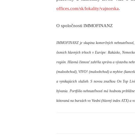
offices.com/sk/lokality/vajnorska
.
O spoločnosti IMMOFINANZ
IMMOFINANZ je skupina komerčných nehnuteľností, k
ôsmich hlavných trhoch v Európe: Rakúsko, Nemecko
región. Hlavná činnosť zahŕňa správu a výstavbu nehn
(maloobchod), VIVO! (maloobchod) a myhive (kancelári
a vynikajúcich služieb. S novou značkou On Top L
bývania. Portfólio nehnuteľností má hodnotu približ
kótovaná na burzách vo Viedni (hlavný index ATX) a vo