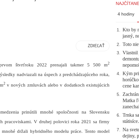
NAJČÍTANE
4 hodiny
Kto by 
1
.
jasný, n
Toto nie
2
.
ZDIEĽAŤ
Vlastnil
3
.
demontuj
2
nepomo
 prvom štvrťroku 2022 prenajali takmer 5 500 m
Kým prij
4
.
ýsledky nadviazali na úspech z predchádzajúceho roka,
horúčko
2
 m
v nových zmluvách alebo v dodatkoch existujúcich
cene kar
Zachráni
5
.
Matka ľu
zanecha
medzenia prinútili mnohé spoločnosti na Slovensku
Trnka sa
6
.
státisíc
 ich pracoviskami. V druhej polovici roka 2021 sa firmy
Na svete
7
.
 sa mnohé držali hybridného modelu práce. Tento model
dejiny, 