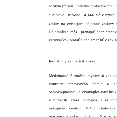
rôznym väčším i menším spoločnostiam,
2
s celkovou rozlohou 4 600 m
v rámci 
zmlúv na existujúce nájomné zmluvy 
Nájomníci si môžu prenajať jeden pracov
kedykoľvek pridať alebo zmenšiť v závislo
Inovatívny kancelársky svet
Medzinárodná značka myhive si zakladá n
komforte prémiového hotela a ži
Samozrejmosťou je vynikajúca infraštrukt
v blízkosti jazera Kuchajda, a skuto
nákupným centrom VIVO! Bratislava,
pracovný a súkromný život. Viac o ko