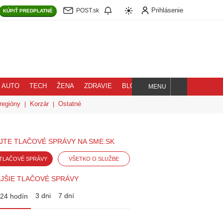
Prihlásenie
POST.sk
KÚPIŤ
PREDPLATNÉ
AUTO
TECH
ŽENA
ZDRAVIE
BLOG
MENU
Hľadaj
regióny
Korzár
Ostatné
JTE TLAČOVÉ SPRÁVY NA SME.SK
TLAČOVÉ SPRÁVY
VŠETKO O SLUŽBE
JŠIE TLAČOVÉ SPRÁVY
3 dni
7 dní
24 hodín