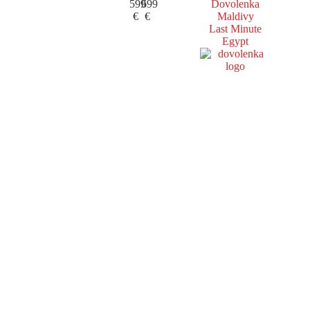
599
699
Dovolenka
€
€
Maldivy
Last Minute
Egypt