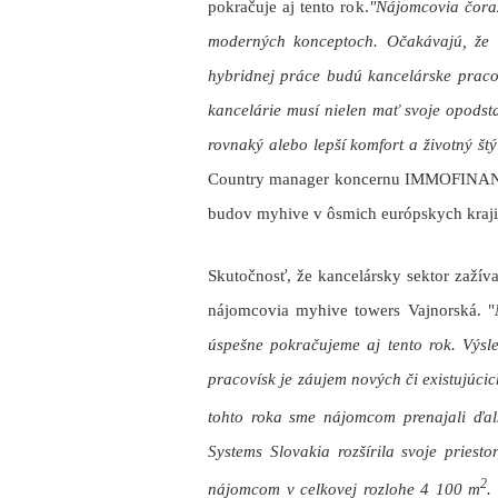
pokračuje aj tento rok.
"Nájomcovia čoraz
moderných konceptoch. Očakávajú, že
hybridnej práce budú kancelárske pracov
kancelárie musí nielen mať svoje opodst
rovnaký alebo lepší komfort a životný št
Country manager koncernu IMMOFINANZ
budov myhive v ôsmich európskych kraji
Skutočnosť, že kancelársky sektor zažív
nájomcovia myhive towers Vajnorská. "
úspešne pokračujeme aj tento rok. Výs
pracovísk je záujem nových či existujúci
tohto roka sme nájomcom prenajali ďalš
Systems Slovakia rozšírila svoje priest
2
nájomcom v celkovej rozlohe 4 100 m
.