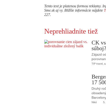
Tento text je platenou formou reklamy. In
Sme.sk aj vy. Bližšie informácie nájdete
227.
Neprehliadnite tiež
CK vs
súboj
Zájazd od
porovnani
TIP travel, a
Berge
17 50
Druhý roč
obsadený 
Barcelony
Niké
5.