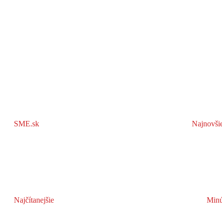
SME.sk
Najnovši
Najčítanejšie
Minú