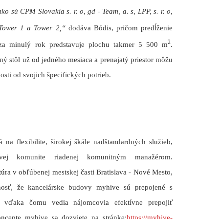
 ako sú CPM Slovakia
s.
r.
o, gd - Team, a.
s, LPP, s. r.
o,
Tower 1 a Tower 2,“
dodáva Bódis, pričom predĺženie
2
za minulý rok predstavuje plochu takmer 5 500 m
.
ný stôl už od jedného mesiaca a prenajatý priestor môžu
sti od svojich špecifických potrieb.
a flexibilite, širokej škále nadštandardných služieb,
vej komunite riadenej komunitným manažérom.
úra v obľúbenej mestskej časti Bratislava - Nové Mesto,
čnosť, že kancelárske budovy myhive sú prepojené s
 vďaka čomu vedia nájomcovia efektívne prepojiť
ncepte myhive sa dozviete na stránke:
https://myhive-