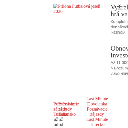
Vyžre
hrá va
Kompletný
denníkoc
INZERCIA
Obnov
invest
Až 11 00
Najrozumne
VUNO HREUS
Last Minute
Poznávacie
Poznávacie
Dovolenka
zájazdy
zájazdy
Poznávacie
Turecko
Taliansko
zájazdy
už
už
Last Minute
od
od
Turecko