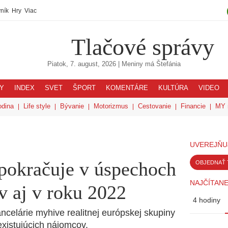
ník
Hry
Viac
Tlačové správy
Piatok, 7. august, 2026
| Meniny má
Štefánia
Y
INDEX
SVET
ŠPORT
KOMENTÁRE
KULTÚRA
VIDEO
odina
Life style
Bývanie
Motorizmus
Cestovanie
Financie
MY 
UVEREJŇU
kračuje v úspechoch
OBJEDNAŤ 
NAJČÍTANE
 aj v roku 2022
4 hodiny
ancelárie myhive realitnej európskej skupiny
xistujúcich nájomcov.