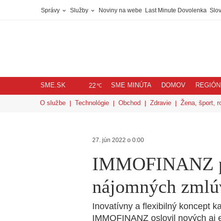
Správy
Služby
Noviny na webe
Last Minute Dovolenka
Slov
SME.SK
SME MINÚTA
DOMOV
REGIÓN
℃
22
O službe
Technológie
Obchod
Zdravie
Žena, šport, r
27. jún 2022 o 0:00
IMMOFINANZ po
nájomných zmlúv
Inovatívny a flexibilný koncept k
IMMOFINANZ oslovil nových aj e