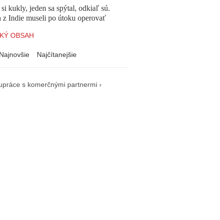
 si kukly, jeden sa spýtal, odkiaľ sú.
a z Indie museli po útoku operovať
KÝ OBSAH
Najnovšie
Najčítanejšie
upráce s komerčnými partnermi ›