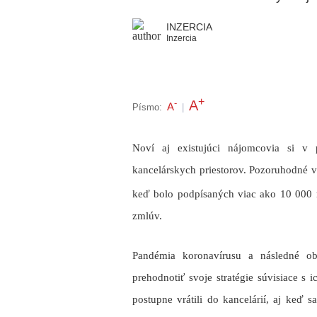
INZERCIA
Inzercia
+
A
-
A
Písmo:
|
Noví aj existujúci nájomcovia si v
kancelárskych priestorov. Pozoruhodné v
keď bolo podpísaných viac ako 10 000
zmlúv.
Pandémia koronavírusu a následné ob
prehodnotiť svoje stratégie súvisiace s
postupne vrátili do kancelárií, aj keď