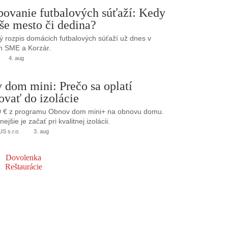
bovanie futbalových súťaží: Kedy
še mesto či dedina?
 rozpis domácich futbalových súťaží už dnes v
h SME a Korzár.
4. aug
 dom mini: Prečo sa oplatí
ovať do izolácie
0 € z programu Obnov dom mini+ na obnovu domu.
jšie je začať pri kvalitnej izolácii.
 s.r.o.
3. aug
Dovolenka
Reštaurácie