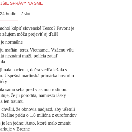
JŠIE SPRÁVY NA SME
7 dní
24 hodín
mohol kúpiť slovenské Tesco? Favorit je
o záujem môžu prejaviť aj ďalší
 je normálne
 ju mafián, teraz Vietnamci. Vzácnu vilu
ú neznámi muži, polícia zatiaľ
hla
ímala pacienta, dcéra vedľa ležala s
u. Úspešná martinská primárka hovorí o
iéry
la samu seba pred vlastnou rodinou.
tuje, že ju porodila, namiesto lásky
la len traumu
 chválil, že obnovia nadjazd, aby ušetrili
e. Reálne prídu o 1,8 milióna z eurofondov
 je len jedno: Auto, ktoré malo zmeniť
parkuje v Brezne