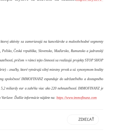
torej aktivity sa zameriavajú na kancelárske a maloobchodné segmenty
, Poľsko, Česká republika, Slovensko, Maďarsko, Rumunsko a jadranský
uteľností, pričom v rámci tejto činnosti sa realizujú projekty STOP SHOP
e) – značky, ktoré vytvárajú silný miestny prvok a sú synonymom kvality
iving spoločnosť IMMOFINANZ expanduje do udržateľného a dostupného
ne 5,2 miliardy eur a zahŕňa viac ako 220 nehnuteľností. IMMOFINANZ je
 Varšave. Ďalšie informácie nájdete na:
https://www.immofinanz.com
ZDIEĽAŤ