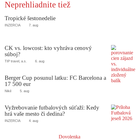
Neprehliadnite tiež
Tropické šestonedelie
INZERCIA
7. aug
CK vs. lowcost: kto vyhráva cenový
súboj?
TIP travel, a.s.
6. aug
Berger Cup posunul latku: FC Barcelona a
17 500 eur
Niké
5. aug
Vyžrebovanie futbalových súťaží: Kedy
hrá vaše mesto či dedina?
INZERCIA
4. aug
Dovolenka