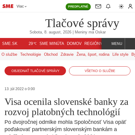
Viac
PREDPLATNÉ
Tlačové správy
Sobota, 8. august, 2026
| Meniny má
Oskar
℃
SME.SK
SME MINÚTA
DOMOV
REGIÓNY
INDEX
SVET
29
MENU
O službe
Technológie
Obchod
Zdravie
Žena, šport, rodina
Life style
B
OBJEDNAŤ TLAČOVÉ SPRÁVY
VŠETKO O SLUŽBE
13. júl 2022 o 0:00
Visa ocenila slovenské banky za
rozvoj platobných technológií
Po dvojročnej odmlke mohla Spoločnosť Visa opäť
poďakovať partnerským slovenským bankám a