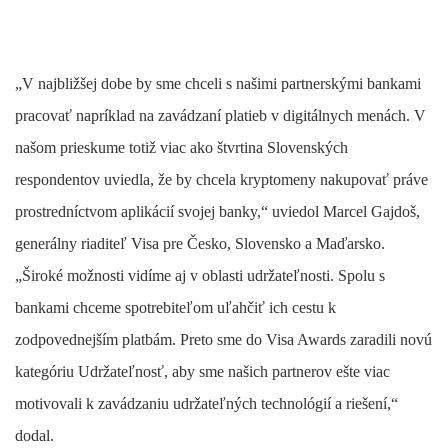
„V najbližšej dobe by sme chceli s našimi partnerskými bankami
pracovať napríklad na zavádzaní platieb v digitálnych menách. V
našom prieskume totiž viac ako štvrtina Slovenských
respondentov uviedla, že by chcela kryptomeny nakupovať práve
prostredníctvom aplikácií svojej banky,“ uviedol Marcel Gajdoš,
generálny riaditeľ Visa pre Česko, Slovensko a Maďarsko.
„Široké možnosti vidíme aj v oblasti udržateľnosti. Spolu s
bankami chceme spotrebiteľom uľahčiť ich cestu k
zodpovednejším platbám. Preto sme do Visa Awards zaradili novú
kategóriu Udržateľnosť, aby sme našich partnerov ešte viac
motivovali k zavádzaniu udržateľných technológií a riešení,“
dodal.