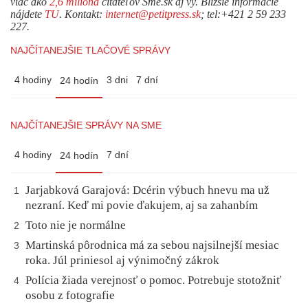
viac ako
2,6 milióna
čitateľov Sme.sk aj vy. Bližšie informácie
nájdete
TU
. Kontakt:
internet@petitpress.sk
; tel:+421 2 59 233
227.
NAJČÍTANEJŠIE TLAČOVÉ SPRÁVY
4 hodiny
3 dni
7 dní
24 hodín
NAJČÍTANEJŠIE SPRÁVY NA SME
4 hodiny
7 dní
24 hodín
Jarjabková Garajová: Dcérin výbuch hnevu ma už
1
nezraní. Keď mi povie ďakujem, aj sa zahanbím
Toto nie je normálne
2
Martinská pôrodnica má za sebou najsilnejší mesiac
3
roka. Júl priniesol aj výnimočný zákrok
Polícia žiada verejnosť o pomoc. Potrebuje stotožniť
4
osobu z fotografie