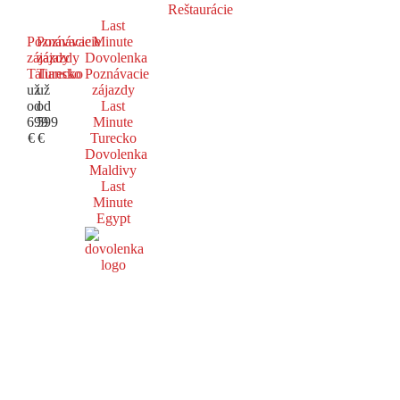
Reštaurácie
Last
Poznávacie
Poznávacie
Minute
zájazdy
zájazdy
Dovolenka
Taliansko
Turecko
Poznávacie
už
už
zájazdy
od
od
Last
699
599
Minute
€
€
Turecko
Dovolenka
Maldivy
Last
Minute
Egypt