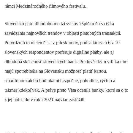
rámci Medzinárodného filmového festivalu.
Slovensko patrí dlhodobo medzi svetovú špičku čo sa týka
zavádzania najnovších trendov v oblasti platobných transakcií.
Potvrdzujú to nielen čísla z prieskumov, podľa ktorých 6 z 10
slovenských respondentov preferuje digitálne platby, ale aj
dlhodobá skúsenosť slovenských bánk. Predovšetkým vďaka nim
majú spotrebitelia na Slovensku možnosť platiť kartou,
smartfónom alebo hodinkami bezpečne, pohodlne, rýchlo a
takmer kdekoľvek. A práve preto Visa ocenila banky, ktoré sa o to
z jej pohľadu v roku 2021 najviac zaslúžili.