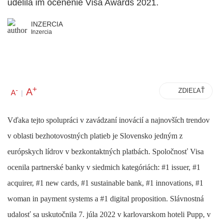
udelila im ocenenie Visa Awards 2021.
INZERCIA
Inzercia
+
A
-
ZDIEĽAŤ
A
|
Vďaka tejto spolupráci v zavádzaní inovácií a najnovších trendov
v oblasti bezhotovostných platieb je Slovensko jedným z
európskych lídrov v bezkontaktných platbách. Spoločnosť Visa
ocenila partnerské banky v siedmich kategóriách: #1 issuer, #1
acquirer, #1 new cards, #1 sustainable bank, #1 innovations, #1
woman in payment systems a #1 digital proposition. Slávnostná
udalosť sa uskutočnila 7. júla 2022 v karlovarskom hoteli Pupp, v