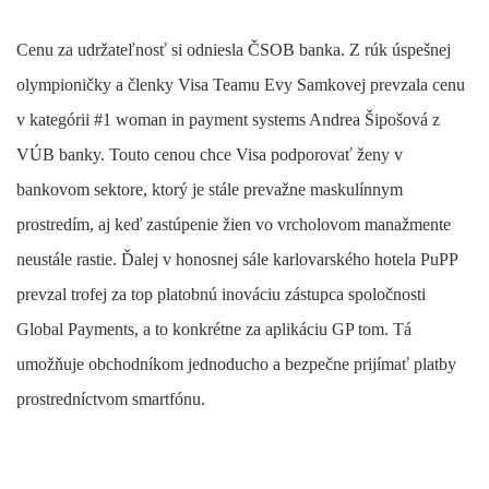
Cenu za udržateľnosť si odniesla ČSOB banka. Z rúk úspešnej
olympioničky a členky Visa Teamu Evy Samkovej prevzala cenu
v kategórii #1 woman in payment systems Andrea Šipošová z
VÚB banky. Touto cenou chce Visa podporovať ženy v
bankovom sektore, ktorý je stále prevažne maskulínnym
prostredím, aj keď zastúpenie žien vo vrcholovom manažmente
neustále rastie. Ďalej v honosnej sále karlovarského hotela PuPP
prevzal trofej za top platobnú inováciu zástupca spoločnosti
Global Payments, a to konkrétne za aplikáciu GP tom. Tá
umožňuje obchodníkom jednoducho a bezpečne prijímať platby
prostredníctvom smartfónu.