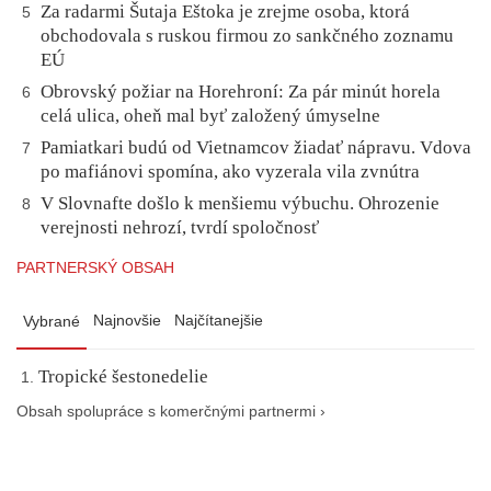
Za radarmi Šutaja Eštoka je zrejme osoba, ktorá
5
obchodovala s ruskou firmou zo sankčného zoznamu
EÚ
Obrovský požiar na Horehroní: Za pár minút horela
6
celá ulica, oheň mal byť založený úmyselne
Pamiatkari budú od Vietnamcov žiadať nápravu. Vdova
7
po mafiánovi spomína, ako vyzerala vila zvnútra
V Slovnafte došlo k menšiemu výbuchu. Ohrozenie
8
verejnosti nehrozí, tvrdí spoločnosť
PARTNERSKÝ OBSAH
Najnovšie
Najčítanejšie
Vybrané
Tropické šestonedelie
Obsah spolupráce s komerčnými partnermi ›