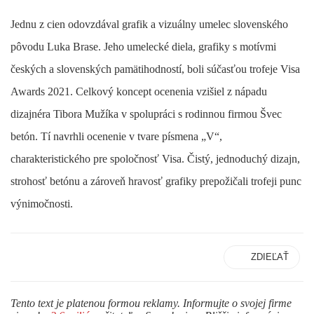
Jednu z cien odovzdával grafik a vizuálny umelec slovenského
pôvodu Luka Brase. Jeho umelecké diela, grafiky s motívmi
českých a slovenských pamätihodností, boli súčasťou trofeje Visa
Awards 2021. Celkový koncept ocenenia vzišiel z nápadu
dizajnéra Tibora Mužíka v spolupráci s rodinnou firmou Švec
betón. Tí navrhli ocenenie v tvare písmena „V“,
charakteristického pre spoločnosť Visa. Čistý, jednoduchý dizajn,
strohosť betónu a zároveň hravosť grafiky prepožičali trofeji punc
výnimočnosti.
ZDIEĽAŤ
Tento text je platenou formou reklamy. Informujte o svojej firme