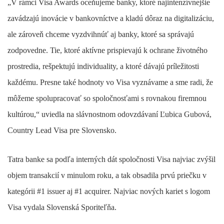
„V rámci Visa Awards oceňujeme banky, ktoré najintenzívnejšie
zavádzajú inovácie v bankovníctve a kladú dôraz na digitalizáciu,
ale zároveň chceme vyzdvihnúť aj banky, ktoré sa správajú
zodpovedne. Tie, ktoré aktívne prispievajú k ochrane životného
prostredia, rešpektujú individuality, a ktoré dávajú príležitosti
každému. Presne také hodnoty vo Visa vyznávame a sme radi, že
môžeme spolupracovať so spoločnosťami s rovnakou firemnou
kultúrou,“ uviedla na slávnostnom odovzdávaní Ľubica Gubová,
Country Lead Visa pre Slovensko.
Tatra banke sa podľa interných dát spoločnosti Visa najviac zvýšil
objem transakcií v minulom roku, a tak obsadila prvú priečku v
kategórii #1 issuer aj #1 acquirer. Najviac nových kariet s logom
Visa vydala Slovenská Sporiteľňa.