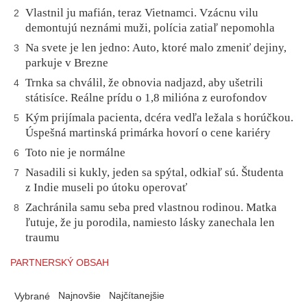
Vlastnil ju mafián, teraz Vietnamci. Vzácnu vilu
2
demontujú neznámi muži, polícia zatiaľ nepomohla
Na svete je len jedno: Auto, ktoré malo zmeniť dejiny,
3
parkuje v Brezne
Trnka sa chválil, že obnovia nadjazd, aby ušetrili
4
státisíce. Reálne prídu o 1,8 milióna z eurofondov
Kým prijímala pacienta, dcéra vedľa ležala s horúčkou.
5
Úspešná martinská primárka hovorí o cene kariéry
Toto nie je normálne
6
Nasadili si kukly, jeden sa spýtal, odkiaľ sú. Študenta
7
z Indie museli po útoku operovať
Zachránila samu seba pred vlastnou rodinou. Matka
8
ľutuje, že ju porodila, namiesto lásky zanechala len
traumu
PARTNERSKÝ OBSAH
Najnovšie
Najčítanejšie
Vybrané