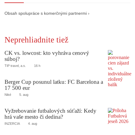
Obsah spolupráce s komerčnými partnermi ›
Neprehliadnite tiež
CK vs. lowcost: kto vyhráva cenový
súboj?
TIP travel, a.s.
16 h
Berger Cup posunul latku: FC Barcelona a
17 500 eur
Niké
5. aug
Vyžrebovanie futbalových súťaží: Kedy
hrá vaše mesto či dedina?
INZERCIA
4. aug