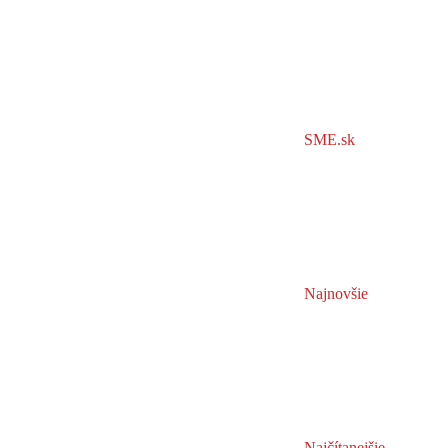
SME.sk
Najnovšie
Najčítanejšie