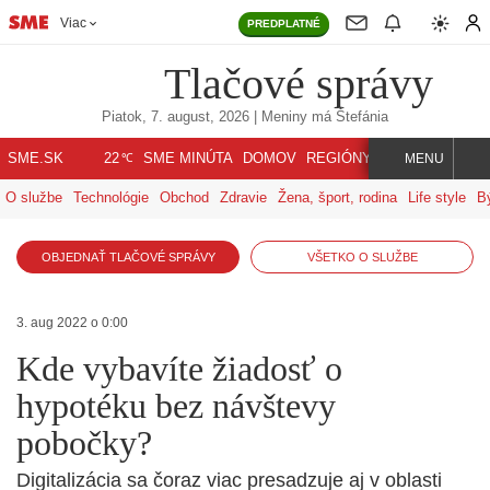
Viac
PREDPLATNÉ
Tlačové správy
Piatok, 7. august, 2026
| Meniny má
Štefánia
℃
SME.SK
SME MINÚTA
DOMOV
REGIÓNY
INDEX
SVET
22
MENU
O službe
Technológie
Obchod
Zdravie
Žena, šport, rodina
Life style
B
OBJEDNAŤ TLAČOVÉ SPRÁVY
VŠETKO O SLUŽBE
3. aug 2022 o 0:00
Kde vybavíte žiadosť o
hypotéku bez návštevy
pobočky?
Digitalizácia sa čoraz viac presadzuje aj v oblasti