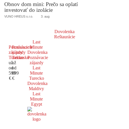
Obnov dom mini: Prečo sa oplatí
investovať do izolácie
VUNO HREUS s.r.o.
3. aug
Dovolenka
Reštaurácie
Last
Poznávacie
Poznávacie
Minute
zájazdy
zájazdy
Dovolenka
Turecko
Taliansko
Poznávacie
už
už
zájazdy
od
od
Last
599
699
Minute
€
€
Turecko
Dovolenka
Maldivy
Last
Minute
Egypt