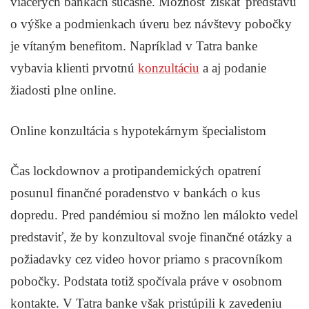
viacerých bankách súčasne. Možnosť získať predstavu
o výške a podmienkach úveru bez návštevy pobočky
je vítaným benefitom. Napríklad v Tatra banke
vybavia klienti prvotnú
konzultáciu
a aj podanie
žiadosti plne online.
Online konzultácia s hypotekárnym špecialistom
Čas lockdownov a protipandemických opatrení
posunul finančné poradenstvo v bankách o kus
dopredu. Pred pandémiou si možno len málokto vedel
predstaviť, že by konzultoval svoje finančné otázky a
požiadavky cez video hovor priamo s pracovníkom
pobočky. Podstata totiž spočívala práve v osobnom
kontakte. V Tatra banke však pristúpili k zavedeniu