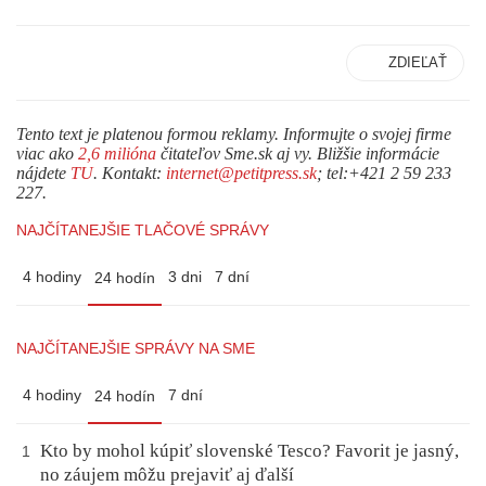
ZDIEĽAŤ
Tento text je platenou formou reklamy. Informujte o svojej firme
viac ako
2,6 milióna
čitateľov Sme.sk aj vy. Bližšie informácie
nájdete
TU
. Kontakt:
internet@petitpress.sk
; tel:+421 2 59 233
227.
NAJČÍTANEJŠIE TLAČOVÉ SPRÁVY
4 hodiny
3 dni
7 dní
24 hodín
NAJČÍTANEJŠIE SPRÁVY NA SME
4 hodiny
7 dní
24 hodín
Kto by mohol kúpiť slovenské Tesco? Favorit je jasný,
1
no záujem môžu prejaviť aj ďalší