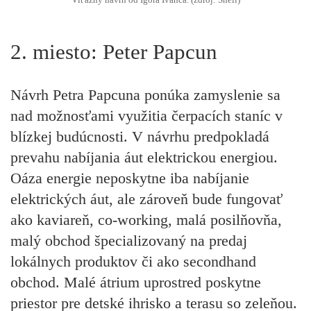
Víťazný návrh od Igora Ivanca. (zdroj: Shell)
2. miesto: Peter Papcun
Návrh Petra Papcuna ponúka zamyslenie sa
nad možnosťami využitia čerpacích staníc v
blízkej budúcnosti. V návrhu predpokladá
prevahu nabíjania áut elektrickou energiou.
Oáza energie neposkytne iba nabíjanie
elektrických áut, ale zároveň bude fungovať
ako kaviareň, co-working, malá posilňovňa,
malý obchod špecializovaný na predaj
lokálnych produktov či ako secondhand
obchod. Malé átrium uprostred poskytne
priestor pre detské ihrisko a terasu so zeleňou.