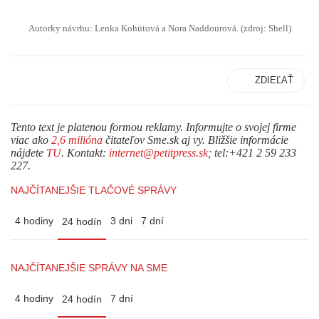
Autorky návrhu: Lenka Kohútová a Nora Naddourová. (zdroj: Shell)
ZDIEĽAŤ
Tento text je platenou formou reklamy. Informujte o svojej firme
viac ako
2,6 milióna
čitateľov Sme.sk aj vy. Bližšie informácie
nájdete
TU
. Kontakt:
internet@petitpress.sk
; tel:+421 2 59 233
227.
NAJČÍTANEJŠIE TLAČOVÉ SPRÁVY
4 hodiny
3 dni
7 dní
24 hodín
NAJČÍTANEJŠIE SPRÁVY NA SME
4 hodiny
7 dní
24 hodín