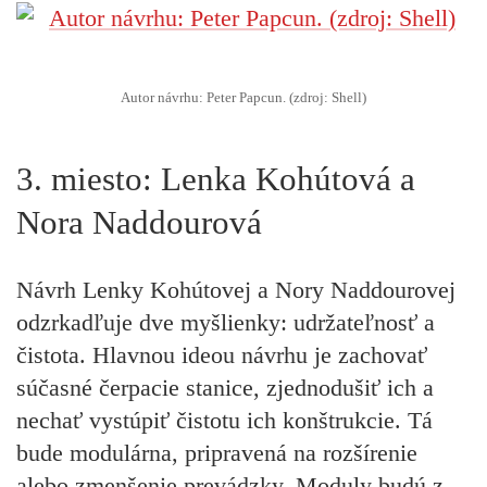
Autor návrhu: Peter Papcun. (zdroj: Shell)
3. miesto: Lenka Kohútová a
Nora Naddourová
Návrh Lenky Kohútovej a Nory Naddourovej
odzrkadľuje dve myšlienky: udržateľnosť a
čistota. Hlavnou ideou návrhu je zachovať
súčasné čerpacie stanice, zjednodušiť ich a
nechať vystúpiť čistotu ich konštrukcie. Tá
bude modulárna, pripravená na rozšírenie
alebo zmenšenie prevádzky. Moduly budú z