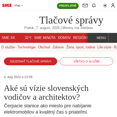
Viac
PREDPLATNÉ
Tlačové správy
Piatok, 7. august, 2026
| Meniny má
Štefánia
℃
SME.SK
SME MINÚTA
DOMOV
REGIÓNY
INDEX
SVET
32
MENU
O službe
Technológie
Obchod
Zdravie
Žena, šport, rodina
Life style
B
OBJEDNAŤ TLAČOVÉ SPRÁVY
VŠETKO O SLUŽBE
4. aug 2022 o 13:59
Aké sú vízie slovenských
vodičov a architektov?
Čerpacie stanice ako miesto pre nabíjanie
elektromobilov a kvalitný čas s priateľmi.