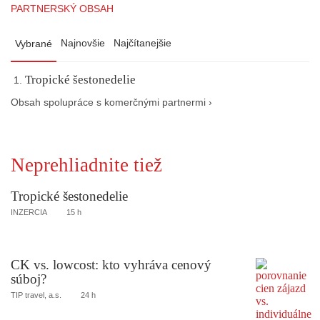
PARTNERSKÝ OBSAH
Najnovšie
Najčítanejšie
Vybrané
Tropické šestonedelie
Obsah spolupráce s komerčnými partnermi ›
Neprehliadnite tiež
Tropické šestonedelie
INZERCIA
15 h
CK vs. lowcost: kto vyhráva cenový
súboj?
TIP travel, a.s.
24 h