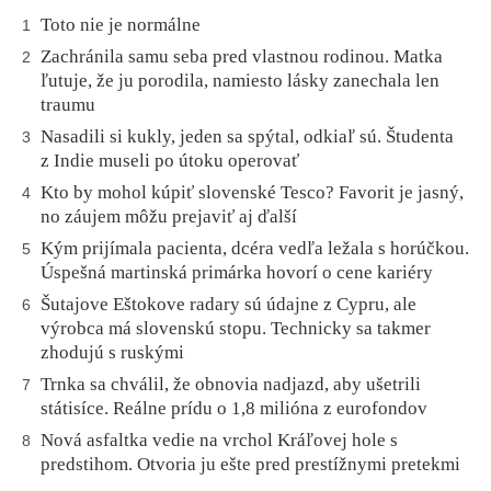
Toto nie je normálne
1
Zachránila samu seba pred vlastnou rodinou. Matka
2
ľutuje, že ju porodila, namiesto lásky zanechala len
traumu
Nasadili si kukly, jeden sa spýtal, odkiaľ sú. Študenta
3
z Indie museli po útoku operovať
Kto by mohol kúpiť slovenské Tesco? Favorit je jasný,
4
no záujem môžu prejaviť aj ďalší
Kým prijímala pacienta, dcéra vedľa ležala s horúčkou.
5
Úspešná martinská primárka hovorí o cene kariéry
Šutajove Eštokove radary sú údajne z Cypru, ale
6
výrobca má slovenskú stopu. Technicky sa takmer
zhodujú s ruskými
Trnka sa chválil, že obnovia nadjazd, aby ušetrili
7
státisíce. Reálne prídu o 1,8 milióna z eurofondov
Nová asfaltka vedie na vrchol Kráľovej hole s
8
predstihom. Otvoria ju ešte pred prestížnymi pretekmi