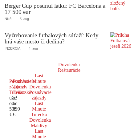
Berger Cup posunul latku: FC Barcelona a
17 500 eur
Niké
5. aug
Vyžrebovanie futbalových súťaží: Kedy
hrá vaše mesto či dedina?
INZERCIA
4. aug
Dovolenka
Reštaurácie
Last
Poznávacie
Poznávacie
Minute
zájazdy
zájazdy
Dovolenka
Turecko
Taliansko
Poznávacie
už
už
zájazdy
od
od
Last
599
699
Minute
€
€
Turecko
Dovolenka
Maldivy
Last
Minute