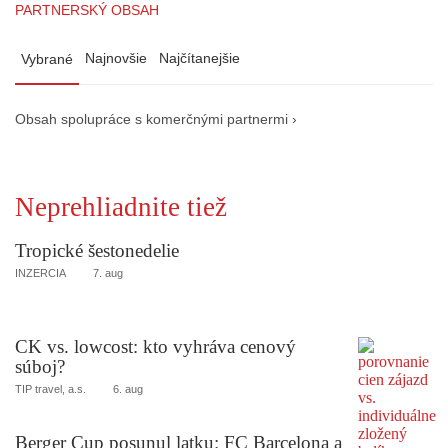
PARTNERSKÝ OBSAH
Najnovšie
Najčítanejšie
Vybrané
Obsah spolupráce s komerčnými partnermi ›
Neprehliadnite tiež
Tropické šestonedelie
INZERCIA
7. aug
CK vs. lowcost: kto vyhráva cenový
súboj?
TIP travel, a.s.
6. aug
Berger Cup posunul latku: FC Barcelona a