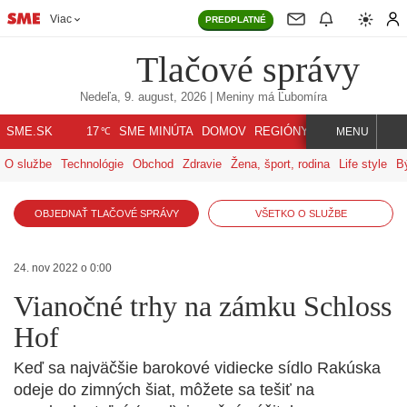
Viac
PREDPLATNÉ
Tlačové správy
Nedeľa, 9. august, 2026
| Meniny má
Ľubomíra
℃
SME.SK
SME MINÚTA
DOMOV
REGIÓNY
INDEX
SVET
17
MENU
O službe
Technológie
Obchod
Zdravie
Žena, šport, rodina
Life style
B
OBJEDNAŤ TLAČOVÉ SPRÁVY
VŠETKO O SLUŽBE
24. nov 2022 o 0:00
Vianočné trhy na zámku Schloss
Hof
Keď sa najväčšie barokové vidiecke sídlo Rakúska
odeje do zimných šiat, môžete sa tešiť na