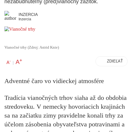
nezabudnuteľný (pred)vianočný zážitok.
INZERCIA
Inzercia
Vianočné trhy (Zdroj: Astrid Knie)
+
A
-
ZDIEĽAŤ
A
|
Adventné čaro vo vidieckej atmosfére
Tradícia vianočných trhov siaha až do obdobia
stredoveku. V nemecky hovoriacich krajinách
sa na začiatku zimy pravidelne konali trhy za
účelom zásobenia obyvateľstva potravinami a