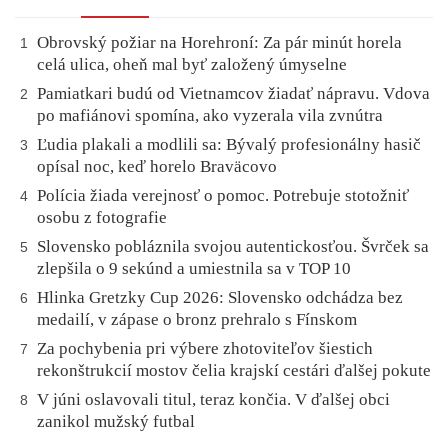
Obrovský požiar na Horehroní: Za pár minút horela
1
celá ulica, oheň mal byť založený úmyselne
Pamiatkari budú od Vietnamcov žiadať nápravu. Vdova
2
po mafiánovi spomína, ako vyzerala vila zvnútra
Ľudia plakali a modlili sa: Bývalý profesionálny hasič
3
opísal noc, keď horelo Braväcovo
Polícia žiada verejnosť o pomoc. Potrebuje stotožniť
4
osobu z fotografie
Slovensko pobláznila svojou autentickosťou. Švrček sa
5
zlepšila o 9 sekúnd a umiestnila sa v TOP 10
Hlinka Gretzky Cup 2026: Slovensko odchádza bez
6
medailí, v zápase o bronz prehralo s Fínskom
Za pochybenia pri výbere zhotoviteľov šiestich
7
rekonštrukcií mostov čelia krajskí cestári ďalšej pokute
V júni oslavovali titul, teraz končia. V ďalšej obci
8
zanikol mužský futbal