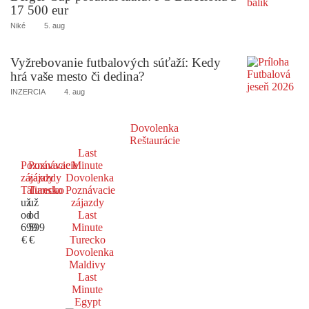
17 500 eur
Niké
5. aug
Vyžrebovanie futbalových súťaží: Kedy
hrá vaše mesto či dedina?
INZERCIA
4. aug
Dovolenka
Reštaurácie
Last
Poznávacie
Poznávacie
Minute
zájazdy
zájazdy
Dovolenka
Taliansko
Turecko
Poznávacie
už
už
zájazdy
od
od
Last
699
599
Minute
€
€
Turecko
Dovolenka
Maldivy
Last
Minute
Egypt