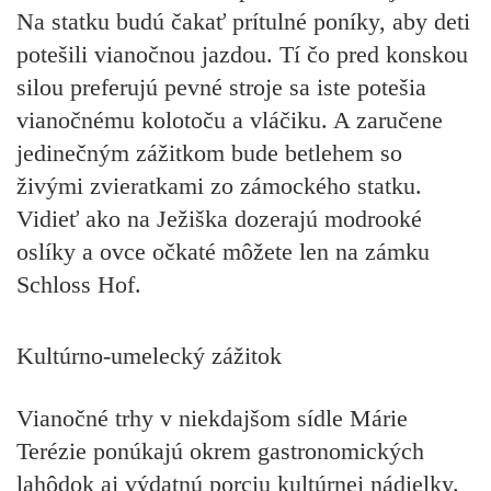
Na statku budú čakať prítulné poníky, aby deti
potešili vianočnou jazdou. Tí čo pred konskou
silou preferujú pevné stroje sa iste potešia
vianočnému kolotoču a vláčiku. A zaručene
jedinečným zážitkom bude betlehem so
živými zvieratkami zo zámockého statku.
Vidieť ako na Ježiška dozerajú modrooké
oslíky a ovce očkaté môžete len na zámku
Schloss Hof.
Kultúrno-umelecký zážitok
Vianočné trhy v niekdajšom sídle Márie
Terézie ponúkajú okrem gastronomických
lahôdok aj výdatnú porciu kultúrnej nádielky.