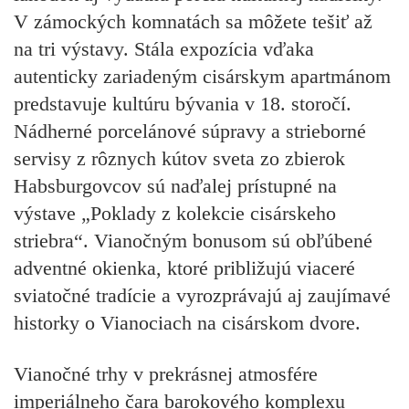
V zámockých komnatách sa môžete tešiť až
na tri výstavy. Stála expozícia vďaka
autenticky zariadeným cisárskym apartmánom
predstavuje kultúru bývania v 18. storočí.
Nádherné porcelánové súpravy a strieborné
servisy z rôznych kútov sveta zo zbierok
Habsburgovcov sú naďalej prístupné na
výstave „Poklady z kolekcie cisárskeho
striebra“. Vianočným bonusom sú obľúbené
adventné okienka, ktoré približujú viaceré
sviatočné tradície a vyrozprávajú aj zaujímavé
historky o Vianociach na cisárskom dvore.
Vianočné trhy v prekrásnej atmosfére
imperiálneho čara barokového komplexu