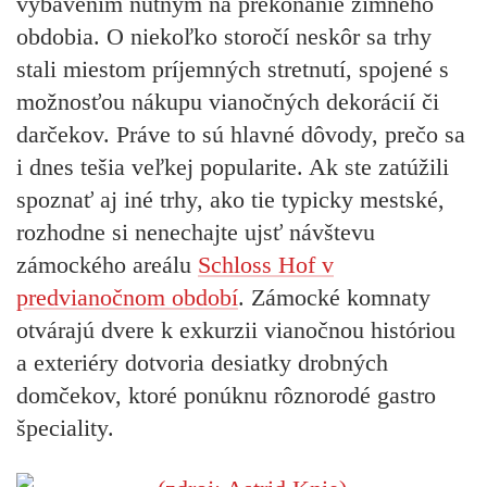
vybavením nutným na prekonanie zimného
obdobia. O niekoľko storočí neskôr sa trhy
stali miestom príjemných stretnutí, spojené s
možnosťou nákupu vianočných dekorácií či
darčekov. Práve to sú hlavné dôvody, prečo sa
i dnes tešia veľkej popularite. Ak ste zatúžili
spoznať aj iné trhy, ako tie typicky mestské,
rozhodne si nenechajte ujsť návštevu
zámockého areálu
Schloss Hof v
predvianočnom období
. Zámocké komnaty
otvárajú dvere k exkurzii vianočnou históriou
a exteriéry dotvoria desiatky drobných
domčekov, ktoré ponúknu rôznorodé gastro
špeciality.