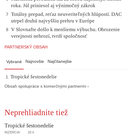
roka. Júl priniesol aj výnimočný zákrok
Totálny prepad, reťaz neuveriteľných hlúpostí. DAC
7
utrpel druhú najvyššiu prehru v Európe
V Slovnafte došlo k menšiemu výbuchu. Ohrozenie
8
verejnosti nehrozí, tvrdí spoločnosť
PARTNERSKÝ OBSAH
Najnovšie
Najčítanejšie
Vybrané
Tropické šestonedelie
Obsah spolupráce s komerčnými partnermi ›
Neprehliadnite tiež
Tropické šestonedelie
INZERCIA
20 h