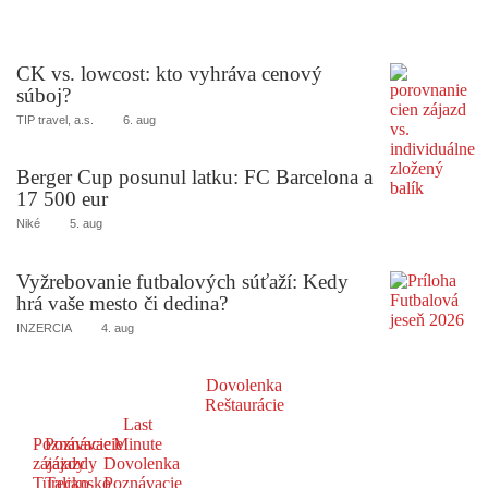
CK vs. lowcost: kto vyhráva cenový
súboj?
TIP travel, a.s.
6. aug
Berger Cup posunul latku: FC Barcelona a
17 500 eur
Niké
5. aug
Vyžrebovanie futbalových súťaží: Kedy
hrá vaše mesto či dedina?
INZERCIA
4. aug
Dovolenka
Reštaurácie
Last
Poznávacie
Poznávacie
Minute
zájazdy
zájazdy
Dovolenka
Turecko
Taliansko
Poznávacie