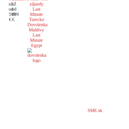
už
už
zájazdy
od
od
Last
599
699
Minute
€
€
Turecko
Dovolenka
Maldivy
Last
Minute
Egypt
SME.sk