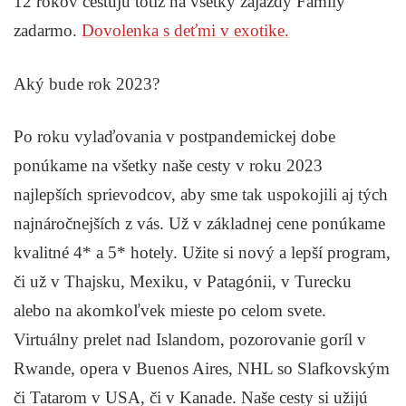
12 rokov cestujú totiž na všetky zájazdy Family
zadarmo.
Dovolenka s deťmi v exotike.
Aký bude rok 2023?
Po roku vylaďovania v postpandemickej dobe
ponúkame na všetky naše cesty v roku 2023
najlepších sprievodcov, aby sme tak uspokojili aj tých
najnáročnejších z vás. Už v základnej cene ponúkame
kvalitné 4* a 5* hotely. Užite si nový a lepší program,
či už v Thajsku, Mexiku, v Patagónii, v Turecku
alebo na akomkoľvek mieste po celom svete.
Virtuálny prelet nad Islandom, pozorovanie goríl v
Rwande, opera v Buenos Aires, NHL so Slafkovským
či Tatarom v USA, či v Kanade. Naše cesty si užijú