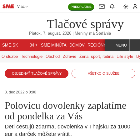
Viac
PREDPLATNÉ
Tlačové správy
Piatok, 7. august, 2026
| Meniny má
Štefánia
℃
SME.SK
SME MINÚTA
DOMOV
REGIÓNY
INDEX
SVET
34
MENU
O službe
Technológie
Obchod
Zdravie
Žena, šport, rodina
Life style
B
OBJEDNAŤ TLAČOVÉ SPRÁVY
VŠETKO O SLUŽBE
3. dec 2022 o 0:00
Polovicu dovolenky zaplatíme
od pondelka za Vás
Deti cestujú zdarma, dovolenka v Thajsku za 1000
eur a darček môžete vrátiť.