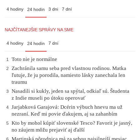
4 hodiny
3 dni
7 dní
24 hodín
NAJČÍTANEJŠIE SPRÁVY NA SME
4 hodiny
7 dní
24 hodín
Toto nie je normálne
1
Zachránila samu seba pred vlastnou rodinou. Matka
2
ľutuje, že ju porodila, namiesto lásky zanechala len
traumu
Nasadili si kukly, jeden sa spýtal, odkiaľ sú. Študenta
3
z Indie museli po útoku operovať
Jarjabková Garajová: Dcérin výbuch hnevu ma už
4
nezraní. Keď mi povie ďakujem, aj sa zahanbím
Kto by mohol kúpiť slovenské Tesco? Favorit je jasný,
5
no záujem môžu prejaviť aj ďalší
Martinská pôrodnica má za sebou najsilnejší mesiac
6