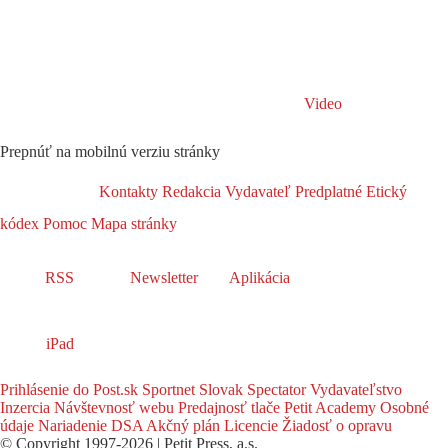
Video
Prepnúť na mobilnú verziu stránky
Kontakty
Redakcia
Vydavateľ
Predplatné
Etický
kódex
Pomoc
Mapa stránky
RSS
Newsletter
Aplikácia
iPad
Prihlásenie do Post.sk
Sportnet
Slovak Spectator
Vydavateľstvo
Inzercia
Návštevnosť webu
Predajnosť tlače
Petit Academy
Osobné
údaje
Nariadenie DSA
Akčný plán
Licencie
Žiadosť o opravu
© Copyright 1997-2026 | Petit Press, a.s.