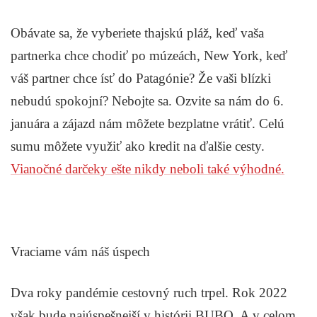
Obávate sa, že vyberiete thajskú pláž, keď vaša
partnerka chce chodiť po múzeách, New York, keď
váš partner chce ísť do Patagónie? Že vaši blízki
nebudú spokojní? Nebojte sa. Ozvite sa nám do 6.
januára a zájazd nám môžete bezplatne vrátiť. Celú
sumu môžete využiť ako kredit na ďalšie cesty.
Vianočné darčeky ešte nikdy neboli také výhodné.
Vraciame vám náš úspech
Dva roky pandémie cestovný ruch trpel. Rok 2022
však bude najúspešnejší v histórii BUBO. A v celom