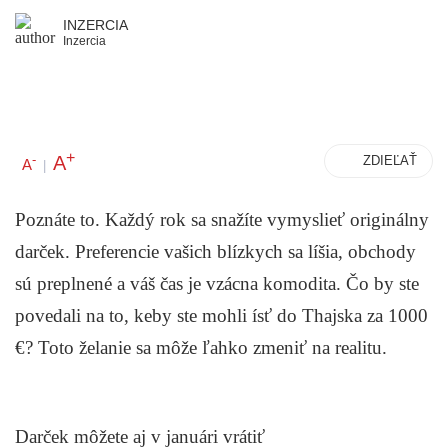
INZERCIA
Inzercia
+
A
-
ZDIEĽAŤ
A
|
Poznáte to. Každý rok sa snažíte vymyslieť originálny
darček. Preferencie vašich blízkych sa líšia, obchody
sú preplnené a váš čas je vzácna komodita. Čo by ste
povedali na to, keby ste mohli ísť do Thajska za 1000
€? Toto želanie sa môže ľahko zmeniť na realitu.
Darček môžete aj v januári vrátiť