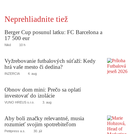
Neprehliadnite tiež
Berger Cup posunul latku: FC Barcelona a
17 500 eur
Niké
10 h
Vyžrebovanie futbalových súťaží: Kedy
hrá vaše mesto či dedina?
INZERCIA
4. aug
Obnov dom mini: Prečo sa oplatí
investovať do izolácie
VUNO HREUS s.r.o.
3. aug
Aby boli značky relevantné, musia
rozumieť svojim spotrebiteľom
Petitpress a.s.
30. júl