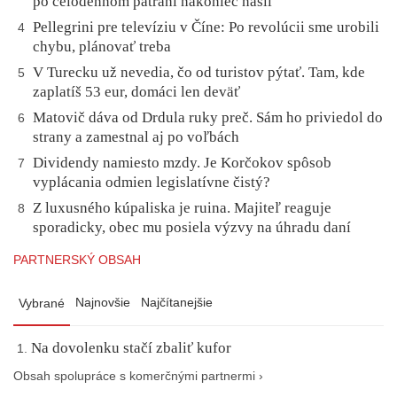
po celodennom pátraní nakoniec našli
Pellegrini pre televíziu v Číne: Po revolúcii sme urobili
4
chybu, plánovať treba
V Turecku už nevedia, čo od turistov pýtať. Tam, kde
5
zaplatíš 53 eur, domáci len deväť
Matovič dáva od Drdula ruky preč. Sám ho priviedol do
6
strany a zamestnal aj po voľbách
Dividendy namiesto mzdy. Je Korčokov spôsob
7
vyplácania odmien legislatívne čistý?
Z luxusného kúpaliska je ruina. Majiteľ reaguje
8
sporadicky, obec mu posiela výzvy na úhradu daní
PARTNERSKÝ OBSAH
Najnovšie
Najčítanejšie
Vybrané
Na dovolenku stačí zbaliť kufor
Obsah spolupráce s komerčnými partnermi ›