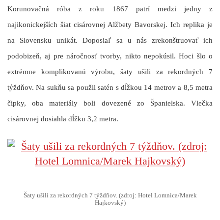
Korunovačná róba z roku 1867 patrí medzi jedny z
najikonickejších šiat cisárovnej Alžbety Bavorskej. Ich replika je
na Slovensku unikát. Doposiaľ sa u nás zrekonštruovať ich
podobizeň, aj pre náročnosť tvorby, nikto nepokúsil. Hoci šlo o
extrémne komplikovanú výrobu, šaty ušili za rekordných 7
týždňov. Na sukňu sa použil satén s dĺžkou 14 metrov a 8,5 metra
čipky, oba materiály boli dovezené zo Španielska. Vlečka
cisárovnej dosiahla dĺžku 3,2 metra.
Šaty ušili za rekordných 7 týždňov. (zdroj: Hotel Lomnica/Marek
Hajkovský)