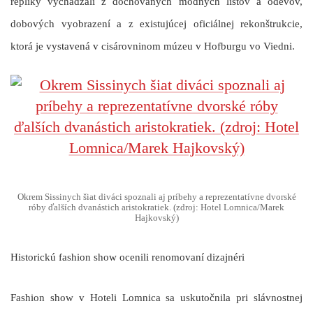
repliky vychádzali z dochovaných módnych listov a odevov,
dobových vyobrazení a z existujúcej oficiálnej rekonštrukcie,
ktorá je vystavená v cisárovninom múzeu v Hofburgu vo Viedni.
Okrem Sissinych šiat diváci spoznali aj príbehy a reprezentatívne dvorské
róby ďalších dvanástich aristokratiek. (zdroj: Hotel Lomnica/Marek
Hajkovský)
Historickú fashion show ocenili renomovaní dizajnéri
Fashion show v Hoteli Lomnica sa uskutočnila pri slávnostnej