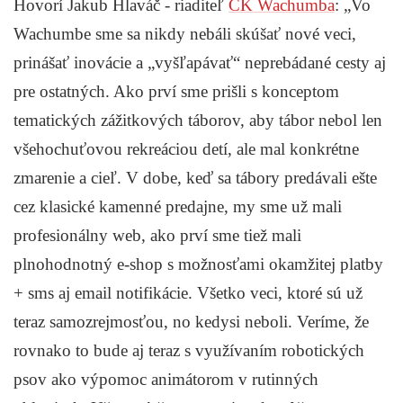
Hovorí Jakub Hlaváč - riaditeľ
CK Wachumba
: „Vo
Wachumbe sme sa nikdy nebáli skúšať nové veci,
prinášať inovácie a „vyšľapávať“ neprebádané cesty aj
pre ostatných. Ako prví sme prišli s konceptom
tematických zážitkových táborov, aby tábor nebol len
všehochuťovou rekreáciou detí, ale mal konkrétne
zmarenie a cieľ. V dobe, keď sa tábory predávali ešte
cez klasické kamenné predajne, my sme už mali
profesionálny web, ako prví sme tiež mali
plnohodnotný e-shop s možnosťami okamžitej platby
+ sms aj email notifikácie. Všetko veci, ktoré sú už
teraz samozrejmosťou, no kedysi neboli. Veríme, že
rovnako to bude aj teraz s využívaním robotických
psov ako výpomoc animátorom v rutinných