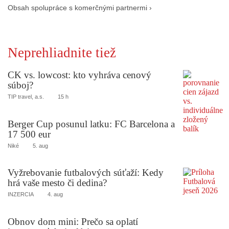
Obsah spolupráce s komerčnými partnermi ›
Neprehliadnite tiež
CK vs. lowcost: kto vyhráva cenový
súboj?
TIP travel, a.s.
15 h
Berger Cup posunul latku: FC Barcelona a
17 500 eur
Niké
5. aug
Vyžrebovanie futbalových súťaží: Kedy
hrá vaše mesto či dedina?
INZERCIA
4. aug
Obnov dom mini: Prečo sa oplatí