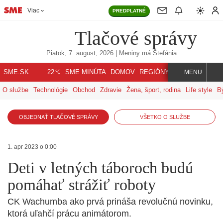
Viac
PREDPLATNÉ
Tlačové správy
Piatok, 7. august, 2026
| Meniny má
Štefánia
℃
SME.SK
SME MINÚTA
DOMOV
REGIÓNY
INDEX
SVET
22
MENU
O službe
Technológie
Obchod
Zdravie
Žena, šport, rodina
Life style
B
OBJEDNAŤ TLAČOVÉ SPRÁVY
VŠETKO O SLUŽBE
1. apr 2023 o 0:00
Deti v letných táboroch budú
pomáhať strážiť roboty
CK Wachumba ako prvá prináša revolučnú novinku,
ktorá uľahčí prácu animátorom.