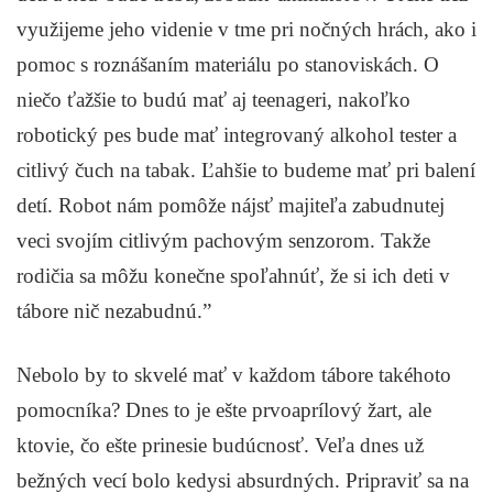
využijeme jeho videnie v tme pri nočných hrách, ako i
pomoc s roznášaním materiálu po stanoviskách. O
niečo ťažšie to budú mať aj teenageri, nakoľko
robotický pes bude mať integrovaný alkohol tester a
citlivý čuch na tabak. Ľahšie to budeme mať pri balení
detí. Robot nám pomôže nájsť majiteľa zabudnutej
veci svojím citlivým pachovým senzorom. Takže
rodičia sa môžu konečne spoľahnúť, že si ich deti v
tábore nič nezabudnú.”
Nebolo by to skvelé mať v každom tábore takéhoto
pomocníka? Dnes to je ešte prvoaprílový žart, ale
ktovie, čo ešte prinesie budúcnosť. Veľa dnes už
bežných vecí bolo kedysi absurdných. Pripraviť sa na