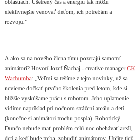
oblastiach. Ušetrený čas a energiu tak môžu
efektívnejšie venovať deťom, ich potrebám a
rozvoju.”
A ako sa na nového člena tímu pozerajú samotní
animátori? Hovorí Jozef Ňachaj - creative manager
CK
Wachumba
: „Veľmi sa tešíme z tejto novinky, už sa
nevieme dočkať prvého školenia pred letom, kde si
bližšie vyskúšame prácu s robotom. Jeho uplatnenie
vidíme napríklad pri nočnom strážení areálu a detí
(konečne si animátori trochu pospia). Robotický
Dunčo nebude mať problém celú noc obehávať areál,
deti a keď bude treba, zobudiť animátorov. Určite tiež