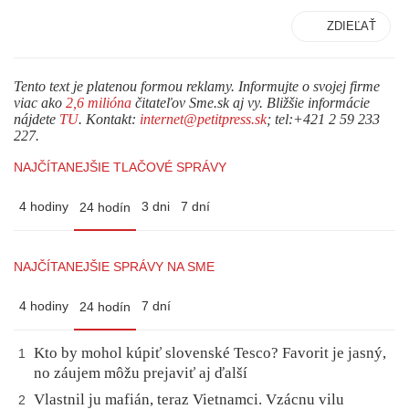
ZDIEĽAŤ
Tento text je platenou formou reklamy. Informujte o svojej firme
viac ako
2,6 milióna
čitateľov Sme.sk aj vy. Bližšie informácie
nájdete
TU
. Kontakt:
internet@petitpress.sk
; tel:+421 2 59 233
227.
NAJČÍTANEJŠIE TLAČOVÉ SPRÁVY
4 hodiny
3 dni
7 dní
24 hodín
NAJČÍTANEJŠIE SPRÁVY NA SME
4 hodiny
7 dní
24 hodín
Kto by mohol kúpiť slovenské Tesco? Favorit je jasný,
1
no záujem môžu prejaviť aj ďalší
Vlastnil ju mafián, teraz Vietnamci. Vzácnu vilu
2