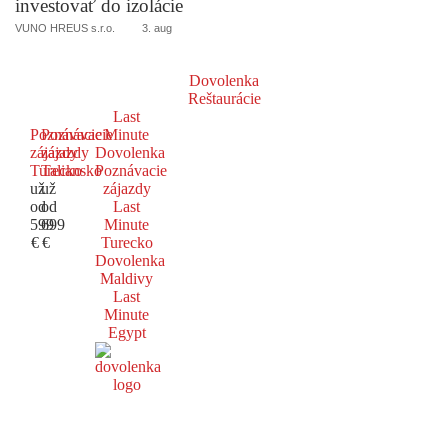
investovať do izolácie
VUNO HREUS s.r.o.
3. aug
Dovolenka
Reštaurácie
Last
Poznávacie
Poznávacie
Minute
zájazdy
zájazdy
Dovolenka
Turecko
Taliansko
Poznávacie
už
už
zájazdy
od
od
Last
599
699
Minute
€
€
Turecko
Dovolenka
Maldivy
Last
Minute
Egypt