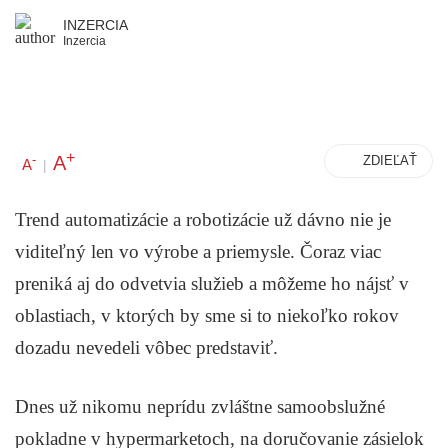
INZERCIA
Inzercia
+
A
-
ZDIEĽAŤ
A
|
Trend automatizácie a robotizácie už dávno nie je
viditeľný len vo výrobe a priemysle. Čoraz viac
preniká aj do odvetvia služieb a môžeme ho nájsť v
oblastiach, v ktorých by sme si to niekoľko rokov
dozadu nevedeli vôbec predstaviť.
Dnes už nikomu neprídu zvláštne samoobslužné
pokladne v hypermarketoch, na doručovanie zásielok