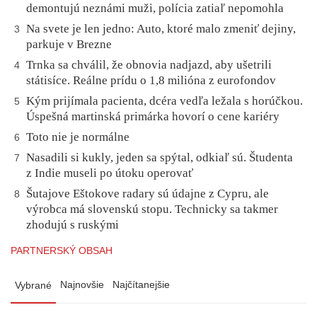
demontujú neznámi muži, polícia zatiaľ nepomohla
Na svete je len jedno: Auto, ktoré malo zmeniť dejiny,
3
parkuje v Brezne
Trnka sa chválil, že obnovia nadjazd, aby ušetrili
4
státisíce. Reálne prídu o 1,8 milióna z eurofondov
Kým prijímala pacienta, dcéra vedľa ležala s horúčkou.
5
Úspešná martinská primárka hovorí o cene kariéry
Toto nie je normálne
6
Nasadili si kukly, jeden sa spýtal, odkiaľ sú. Študenta
7
z Indie museli po útoku operovať
Šutajove Eštokove radary sú údajne z Cypru, ale
8
výrobca má slovenskú stopu. Technicky sa takmer
zhodujú s ruskými
PARTNERSKÝ OBSAH
Najnovšie
Najčítanejšie
Vybrané