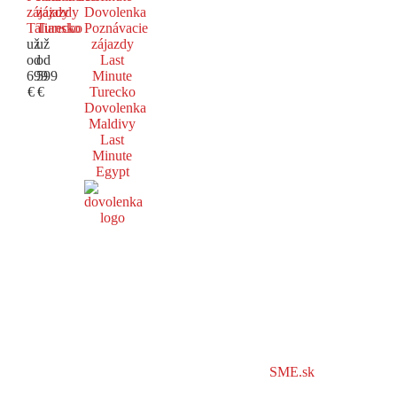
zájazdy
zájazdy
Dovolenka
Taliansko
Turecko
Poznávacie
už
už
zájazdy
od
od
Last
699
599
Minute
€
€
Turecko
Dovolenka
Maldivy
Last
Minute
Egypt
SME.sk