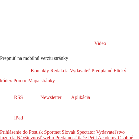
Video
Prepnúť na mobilnú verziu stránky
Kontakty
Redakcia
Vydavateľ
Predplatné
Etický
kódex
Pomoc
Mapa stránky
RSS
Newsletter
Aplikácia
iPad
Prihlásenie do Post.sk
Sportnet
Slovak Spectator
Vydavateľstvo
Inzercia
Návštevnosť webu
Predajnosť tlače
Petit Academy
Osobné