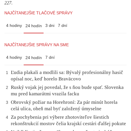
227.
NAJČÍTANEJŠIE TLAČOVÉ SPRÁVY
4 hodiny
3 dni
7 dní
24 hodín
NAJČÍTANEJŠIE SPRÁVY NA SME
4 hodiny
7 dní
24 hodín
Ľudia plakali a modlili sa: Bývalý profesionálny hasič
1
opísal noc, keď horelo Braväcovo
Ruský vojak jej povedal, že s ňou bude spať. Slovenka
2
mu pred kamarátmi vrazila facku
Obrovský požiar na Horehroní: Za pár minút horela
3
celá ulica, oheň mal byť založený úmyselne
Za pochybenia pri výbere zhotoviteľov šiestich
4
rekonštrukcií mostov čelia krajskí cestári ďalšej pokute