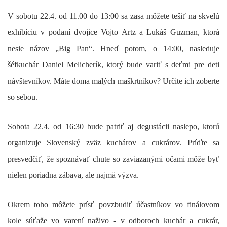
V sobotu 22.4. od 11.00 do 13:00 sa zasa môžete tešiť na skvelú
exhibíciu v podaní dvojice
Vojto Artz a Lukáš Guzman
, ktorá
nesie názov „Big Pan“. Hneď potom, o 14:00, nasleduje
šéfkuchár
Daniel Melicherík
, ktorý bude variť s deťmi pre deti
návštevníkov. Máte doma malých maškrtníkov? Určite ich zoberte
so sebou.
Sobota 22.4. od 16:30 bude patriť aj
degustácii naslepo
, ktorú
organizuje Slovenský zväz kuchárov a cukrárov. Príďte sa
presvedčiť, že spoznávať chute so zaviazanými očami môže byť
nielen poriadna zábava, ale najmä výzva.
Okrem toho môžete prísť povzbudiť účastníkov vo finálovom
kole súťaže
vo varení naživo
- v odboroch kuchár a cukrár,