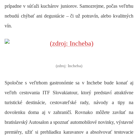
prípadne v súťaži kuchárov juniorov. Samozrejme, počas veľtrhu
nebudú chýbať ani degustácie – či už
potravín, alebo kvalitných
vín.
(zdroj: Incheba)
Spoločne s veľtrhom gastronómie sa v Inchebe bude konať aj
veľtrh cestovania ITF Slovakiatour
, ktorý predstaví atraktívne
turistické destinácie, cestovateľské rady, návody a tipy na
dovolenku doma aj v zahraničí. Rovnako môžete zavítať na
bratislavský Autosalon
a spoznať automobilové novinky, výstavné
premiéry, užiť si prehliadku karavanov a absolvovať testovacie