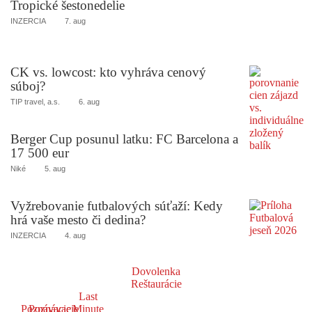
Tropické šestonedelie
INZERCIA
7. aug
CK vs. lowcost: kto vyhráva cenový
súboj?
TIP travel, a.s.
6. aug
Berger Cup posunul latku: FC Barcelona a
17 500 eur
Niké
5. aug
Vyžrebovanie futbalových súťaží: Kedy
hrá vaše mesto či dedina?
INZERCIA
4. aug
Dovolenka
Reštaurácie
Last
Poznávacie
Poznávacie
Minute