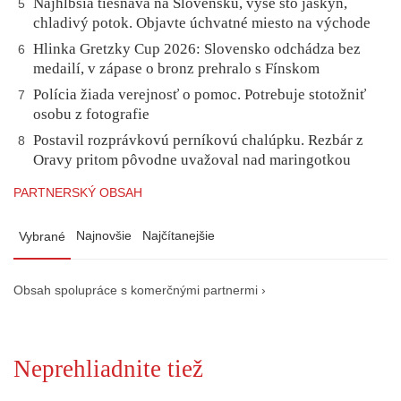
Najhlbšia tiesňava na Slovensku, vyše sto jaskýň,
5
chladivý potok. Objavte úchvatné miesto na východe
Hlinka Gretzky Cup 2026: Slovensko odchádza bez
6
medailí, v zápase o bronz prehralo s Fínskom
Polícia žiada verejnosť o pomoc. Potrebuje stotožniť
7
osobu z fotografie
Postavil rozprávkovú perníkovú chalúpku. Rezbár z
8
Oravy pritom pôvodne uvažoval nad maringotkou
PARTNERSKÝ OBSAH
Najnovšie
Najčítanejšie
Vybrané
Obsah spolupráce s komerčnými partnermi ›
Neprehliadnite tiež