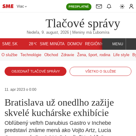
Viac
PREDPLATNÉ
Tlačové správy
Nedeľa, 9. august, 2026
| Meniny má
Ľubomíra
℃
SME.SK
SME MINÚTA
DOMOV
REGIÓNY
INDEX
SVET
28
MENU
O službe
Technológie
Obchod
Zdravie
Žena, šport, rodina
Life style
B
OBJEDNAŤ TLAČOVÉ SPRÁVY
VŠETKO O SLUŽBE
11. apr 2023 o 0:00
Bratislava už onedlho zažije
skvelé kuchárske exhibície
Obľúbený veľtrh Danubius Gastro v Inchebe
predstaví známe mená ako Vojto Artz, Lucia