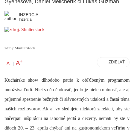
Gyenesová, Daniel Melicherík či Lukáš Guzman
INZERCIA
Inzercia
zdroj: Shutterstock
+
A
-
ZDIEĽAŤ
A
|
Kuchárske show dlhodobo patria k obľúbeným programom
množstva ľudí. Niet sa čo čudovať, jedlo je nielen nutnosť, ale aj
príjemné spestrenie bežných či slávnostných udalostí a častá téma
našich rozhovorov. Ak aj vy sledujete niektorú z relácií, aby ste
načerpali inšpiráciu na lahodné jedlá a dezerty,
nemali by ste v
dňoch 20. – 23. apríla chýbať ani na gastronomickom veľtrhu v