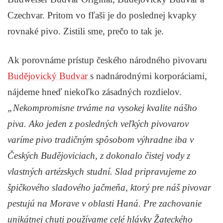
Czechvar. Pritom vo fľaši je do poslednej kvapky
rovnaké pivo. Zistili sme, prečo to tak je.
Ak porovnáme prístup českého národného pivovaru
Budějovický Budvar
s nadnárodnými korporáciami,
nájdeme hneď niekoľko zásadných rozdielov.
„Nekompromisne trváme na vysokej kvalite nášho
piva. Ako jeden z posledných veľkých pivovarov
varíme pivo tradičným spôsobom výhradne iba v
Českých Budějoviciach, z dokonalo čistej vody z
vlastných artézskych studní. Slad pripravujeme zo
špičkového sladového jačmeňa, ktorý pre náš pivovar
pestujú na Morave v oblasti Haná. Pre zachovanie
unikátnej chuti používame celé hlávky Žateckého