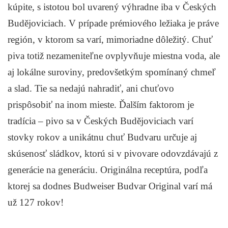
kúpite, s istotou bol uvarený výhradne iba v Českých
Budějoviciach. V prípade prémiového ležiaka je práve
región, v ktorom sa varí, mimoriadne dôležitý. Chuť
piva totiž nezameniteľne ovplyvňuje miestna voda, ale
aj lokálne suroviny, predovšetkým spomínaný chmeľ
a slad. Tie sa nedajú nahradiť, ani chuťovo
prispôsobiť na inom mieste. Ďalším faktorom je
tradícia – pivo sa v Českých Budějoviciach varí
stovky rokov a unikátnu chuť Budvaru určuje aj
skúsenosť sládkov, ktorú si v pivovare odovzdávajú z
generácie na generáciu. Originálna receptúra, podľa
ktorej sa dodnes Budweiser Budvar Original varí má
už 127 rokov!