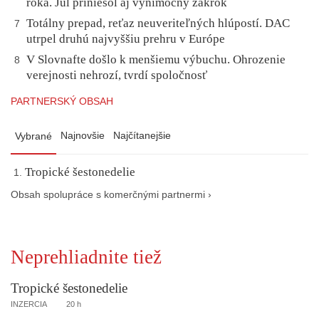
roka. Júl priniesol aj výnimočný zákrok
Totálny prepad, reťaz neuveriteľných hlúpostí. DAC
7
utrpel druhú najvyššiu prehru v Európe
V Slovnafte došlo k menšiemu výbuchu. Ohrozenie
8
verejnosti nehrozí, tvrdí spoločnosť
PARTNERSKÝ OBSAH
Najnovšie
Najčítanejšie
Vybrané
Tropické šestonedelie
Obsah spolupráce s komerčnými partnermi ›
Neprehliadnite tiež
Tropické šestonedelie
INZERCIA
20 h