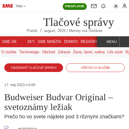
Viac
PREDPLATNÉ
Tlačové správy
Piatok, 7. august, 2026
| Meniny má
Štefánia
℃
SME.SK
SME MINÚTA
DOMOV
REGIÓNY
INDEX
SVET
34
MENU
O službe
Technológie
Obchod
Zdravie
Žena, šport, rodina
Life style
B
OBJEDNAŤ TLAČOVÉ SPRÁVY
VŠETKO O SLUŽBE
17. máj 2023 o 0:00
Budweiser Budvar Original –
svetoznámy ležiak
Prečo ho vo svete nájdete pod 3 rôznymi značkami?