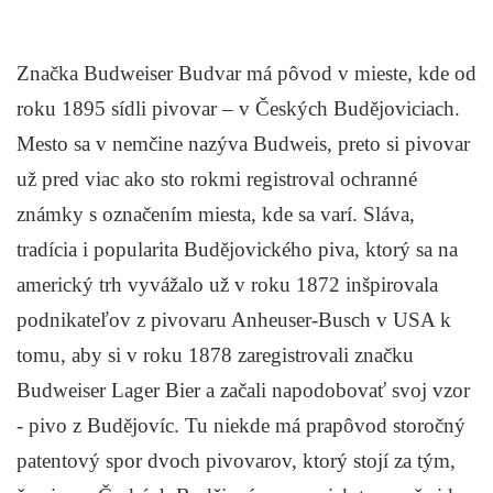
Značka Budweiser Budvar má pôvod v mieste, kde od
roku 1895 sídli pivovar – v Českých Budějoviciach.
Mesto sa v nemčine nazýva Budweis, preto si pivovar
už pred viac ako sto rokmi registroval ochranné
známky s označením miesta, kde sa varí. Sláva,
tradícia i popularita Budějovického piva, ktorý sa na
americký trh vyvážalo už v roku 1872 inšpirovala
podnikateľov z pivovaru Anheuser-Busch v USA k
tomu, aby si v roku 1878 zaregistrovali značku
Budweiser Lager Bier a začali napodobovať svoj vzor
- pivo z Budějovíc. Tu niekde má prapôvod storočný
patentový spor dvoch pivovarov, ktorý stojí za tým,