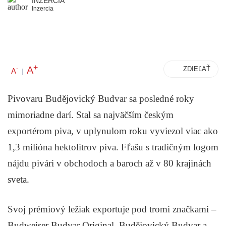
INZERCIA
Inzercia
+
A
-
ZDIEĽAŤ
A
|
Pivovaru Budějovický Budvar sa posledné roky
mimoriadne darí. Stal sa najväčším českým
exportérom piva, v uplynulom roku vyviezol viac ako
1,3 milióna hektolitrov piva. Fľašu s tradičným logom
nájdu pivári v obchodoch a baroch až v 80 krajinách
sveta.
Svoj prémiový ležiak exportuje pod tromi značkami –
Budweiser Budvar Original, Budějovický Budvar a