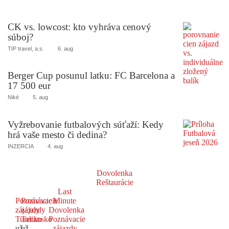
CK vs. lowcost: kto vyhráva cenový
súboj?
TIP travel, a.s.
6. aug
Berger Cup posunul latku: FC Barcelona a
17 500 eur
Niké
5. aug
Vyžrebovanie futbalových súťaží: Kedy
hrá vaše mesto či dedina?
INZERCIA
4. aug
Dovolenka
Reštaurácie
Last
Poznávacie
Poznávacie
Minute
zájazdy
zájazdy
Dovolenka
Turecko
Taliansko
Poznávacie
už
už
zájazdy