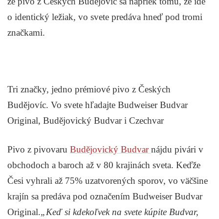
že pivo z Českých Budějovíc sa napriek tomu, že ide
o identický ležiak, vo svete predáva hneď pod tromi
značkami.
Tri značky, jedno prémiové pivo z Českých
Budějovíc. Vo svete hľadajte Budweiser Budvar
Original, Budějovický Budvar i Czechvar
Pivo z pivovaru
Budějovický Budvar
nájdu pivári v
obchodoch a baroch až v 80 krajinách sveta. Keďže
Česi vyhrali až 75% uzatvorených sporov, vo väčšine
krajín sa predáva pod označením Budweiser Budvar
Original.
„Keď si kdekoľvek na svete kúpite Budvar,