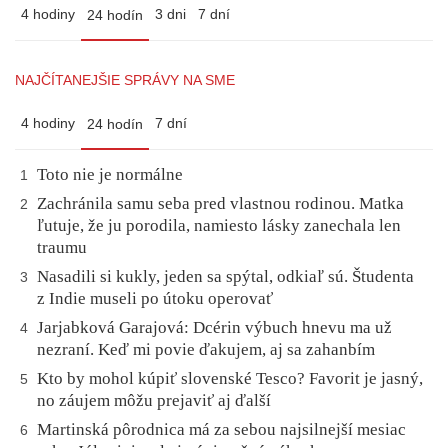
4 hodiny
3 dni
7 dní
24 hodín
NAJČÍTANEJŠIE SPRÁVY NA SME
4 hodiny
7 dní
24 hodín
Toto nie je normálne
1
Zachránila samu seba pred vlastnou rodinou. Matka
2
ľutuje, že ju porodila, namiesto lásky zanechala len
traumu
Nasadili si kukly, jeden sa spýtal, odkiaľ sú. Študenta
3
z Indie museli po útoku operovať
Jarjabková Garajová: Dcérin výbuch hnevu ma už
4
nezraní. Keď mi povie ďakujem, aj sa zahanbím
Kto by mohol kúpiť slovenské Tesco? Favorit je jasný,
5
no záujem môžu prejaviť aj ďalší
Martinská pôrodnica má za sebou najsilnejší mesiac
6