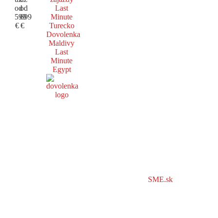
od
od
Last
599
699
Minute
€
€
Turecko
Dovolenka
Maldivy
Last
Minute
Egypt
SME.sk