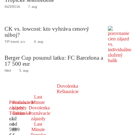
INZERCIA
7. aug
CK vs. lowcost: kto vyhráva cenový
súboj?
TIP travel, a.s.
6. aug
Berger Cup posunul latku: FC Barcelona a
17 500 eur
Niké
5. aug
Dovolenka
Reštaurácie
Last
Poznávacie
Poznávacie
Minute
zájazdy
zájazdy
Dovolenka
Turecko
Taliansko
Poznávacie
už
už
zájazdy
od
od
Last
599
699
Minute
€
€
Turecko