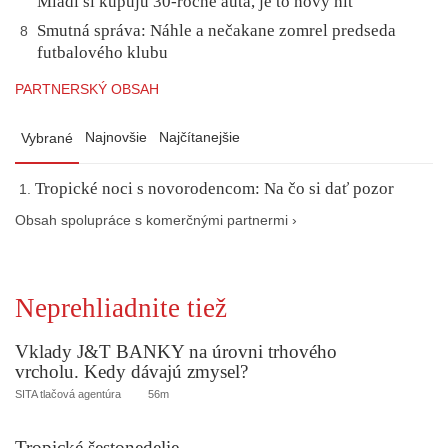
Mladí si kupujú 30-ročné autá, je to nový hit
Smutná správa: Náhle a nečakane zomrel predseda
8
futbalového klubu
PARTNERSKÝ OBSAH
Najnovšie
Najčítanejšie
Vybrané
Tropické noci s novorodencom: Na čo si dať pozor
Obsah spolupráce s komerčnými partnermi ›
Neprehliadnite tiež
Vklady J&T BANKY na úrovni trhového
vrcholu. Kedy dávajú zmysel?
SITA tlačová agentúra
56m
Tropické šestonedelie