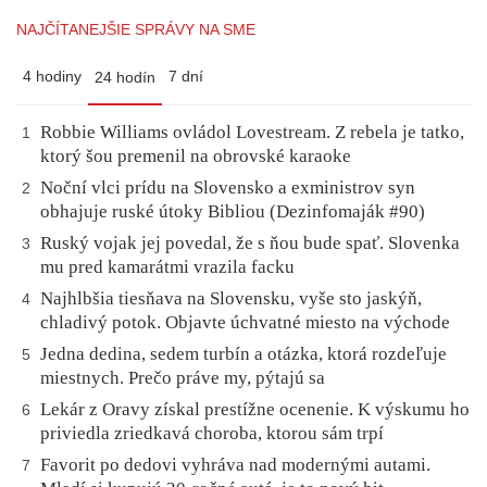
NAJČÍTANEJŠIE SPRÁVY NA SME
4 hodiny
7 dní
24 hodín
Robbie Williams ovládol Lovestream. Z rebela je tatko,
1
ktorý šou premenil na obrovské karaoke
Noční vlci prídu na Slovensko a exministrov syn
2
obhajuje ruské útoky Bibliou (Dezinfomaják #90)
Ruský vojak jej povedal, že s ňou bude spať. Slovenka
3
mu pred kamarátmi vrazila facku
Najhlbšia tiesňava na Slovensku, vyše sto jaskýň,
4
chladivý potok. Objavte úchvatné miesto na východe
Jedna dedina, sedem turbín a otázka, ktorá rozdeľuje
5
miestnych. Prečo práve my, pýtajú sa
Lekár z Oravy získal prestížne ocenenie. K výskumu ho
6
priviedla zriedkavá choroba, ktorou sám trpí
Favorit po dedovi vyhráva nad modernými autami.
7