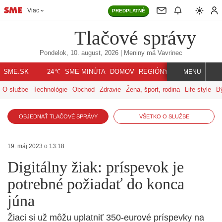
Viac
PREDPLATNÉ
Tlačové správy
Pondelok, 10. august, 2026
| Meniny má
Vavrinec
℃
SME.SK
SME MINÚTA
DOMOV
REGIÓNY
INDEX
SVET
24
MENU
O službe
Technológie
Obchod
Zdravie
Žena, šport, rodina
Life style
B
OBJEDNAŤ TLAČOVÉ SPRÁVY
VŠETKO O SLUŽBE
19. máj 2023 o 13:18
Digitálny žiak: príspevok je
potrebné požiadať do konca
júna
Žiaci si už môžu uplatniť 350-eurové príspevky na