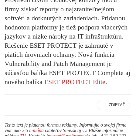
firmy získať reporty o najzraniteľnejšom
softvéri a dotknutých zariadeniach. Pridanou
hodnotou platformy je tiež podpora viacerých
jazykov a nízke nároky na IT infraštruktúru.
Riešenie ESET PROTECT je zahrnuté v
piatich úrovniach ochrany. Nová funkcia
Vulnerability and Patch Management je
súčasťou balíka ESET PROTECT Complete aj
nového balíka
ESET PROTECT Elite
.
ZDIEĽAŤ
Tento text je platenou formou reklamy. Informujte o svojej firme
viac ako
2,6 milióna
čitateľov Sme.sk aj vy. Bližšie informácie
nájdete
TU
. Kontakt:
internet@petitpress.sk
; tel:+421 2 59 233