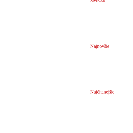
SME.sk
Najnovšie
Najčítanejšie