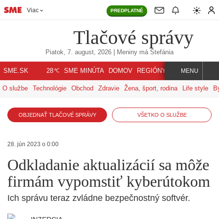
Viac
PREDPLATNÉ
Tlačové správy
Piatok, 7. august, 2026
| Meniny má
Štefánia
℃
SME.SK
SME MINÚTA
DOMOV
REGIÓNY
INDEX
SVET
28
MENU
O službe
Technológie
Obchod
Zdravie
Žena, šport, rodina
Life style
B
OBJEDNAŤ TLAČOVÉ SPRÁVY
VŠETKO O SLUŽBE
28. jún 2023 o 0:00
Odkladanie aktualizácií sa môže
firmám vypomstiť kyberútokom
Ich správu teraz zvládne bezpečnostný softvér.