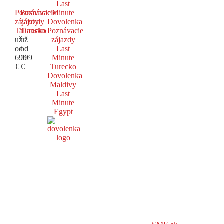
Last
Poznávacie
Poznávacie
Minute
zájazdy
zájazdy
Dovolenka
Taliansko
Turecko
Poznávacie
už
už
zájazdy
od
od
Last
699
599
Minute
€
€
Turecko
Dovolenka
Maldivy
Last
Minute
Egypt