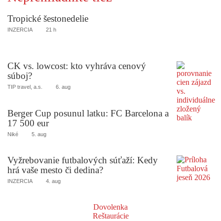
Tropické šestonedelie
INZERCIA
21 h
CK vs. lowcost: kto vyhráva cenový
súboj?
TIP travel, a.s.
6. aug
Berger Cup posunul latku: FC Barcelona a
17 500 eur
Niké
5. aug
Vyžrebovanie futbalových súťaží: Kedy
hrá vaše mesto či dedina?
INZERCIA
4. aug
Dovolenka
Reštaurácie