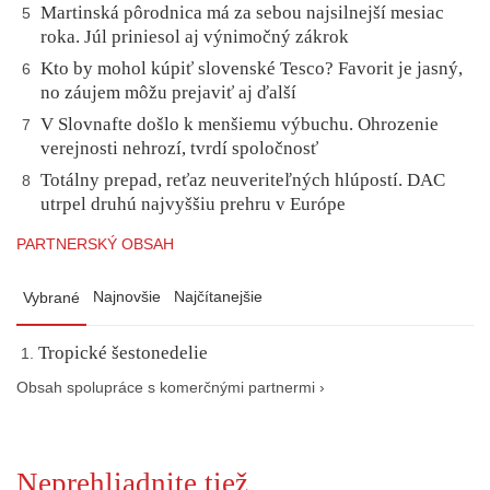
Martinská pôrodnica má za sebou najsilnejší mesiac
5
roka. Júl priniesol aj výnimočný zákrok
Kto by mohol kúpiť slovenské Tesco? Favorit je jasný,
6
no záujem môžu prejaviť aj ďalší
V Slovnafte došlo k menšiemu výbuchu. Ohrozenie
7
verejnosti nehrozí, tvrdí spoločnosť
Totálny prepad, reťaz neuveriteľných hlúpostí. DAC
8
utrpel druhú najvyššiu prehru v Európe
PARTNERSKÝ OBSAH
Najnovšie
Najčítanejšie
Vybrané
Tropické šestonedelie
Obsah spolupráce s komerčnými partnermi ›
Neprehliadnite tiež