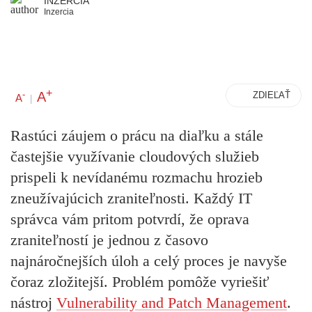
INZERCIA
Inzercia
+
A
-
ZDIEĽAŤ
A
|
Rastúci záujem o prácu na diaľku a stále
častejšie využívanie cloudových služieb
prispeli k nevídanému rozmachu hrozieb
zneužívajúcich zraniteľnosti. Každý IT
správca vám pritom potvrdí, že oprava
zraniteľností je jednou z časovo
najnáročnejších úloh a celý proces je navyše
čoraz zložitejší. Problém pomôže vyriešiť
nástroj
Vulnerability and Patch Management
.