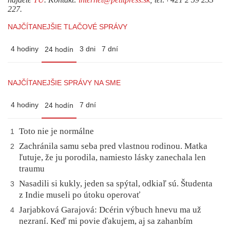
227.
NAJČÍTANEJŠIE TLAČOVÉ SPRÁVY
4 hodiny
3 dni
7 dní
24 hodín
NAJČÍTANEJŠIE SPRÁVY NA SME
4 hodiny
7 dní
24 hodín
Toto nie je normálne
1
Zachránila samu seba pred vlastnou rodinou. Matka
2
ľutuje, že ju porodila, namiesto lásky zanechala len
traumu
Nasadili si kukly, jeden sa spýtal, odkiaľ sú. Študenta
3
z Indie museli po útoku operovať
Jarjabková Garajová: Dcérin výbuch hnevu ma už
4
nezraní. Keď mi povie ďakujem, aj sa zahanbím