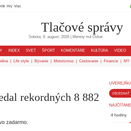
ník
Hry
Viac
Tlačové správy
Sobota, 8. august, 2026
| Meniny má
Oskar
Y
INDEX
SVET
ŠPORT
KOMENTÁRE
KULTÚRA
VIDEO
odina
Life style
Bývanie
Motorizmus
Cestovanie
Financie
MY 
UVEREJŇU
edal rekordných 8 882
OBJEDNAŤ 
NAJČÍTANE
4 hodiny
ivo zadarmo.