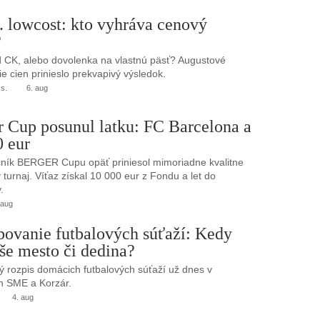
. lowcost: kto vyhráva cenový
?
 CK, alebo dovolenka na vlastnú päsť? Augustové
e cien prinieslo prekvapivý výsledok.
.s.
6. aug
r Cup posunul latku: FC Barcelona a
0 eur
ník BERGER Cupu opäť priniesol mimoriadne kvalitne
turnaj. Víťaz získal 10 000 eur z Fondu a let do
.
 aug
bovanie futbalových súťaží: Kedy
še mesto či dedina?
 rozpis domácich futbalových súťaží už dnes v
h SME a Korzár.
4. aug