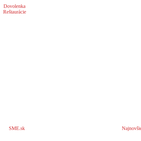
Dovolenka
Reštaurácie
SME.sk
Najnovši