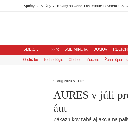
Správy
Služby
Noviny na webe
Last Minute Dovolenka
Slov
SME.SK
SME MINÚTA
DOMOV
REGIÓN
℃
22
O službe
Technológie
Obchod
Zdravie
Žena, šport, r
9. aug 2023 o 11:02
AURES v júli pr
áut
Zákazníkov ťahá aj akcia na pal