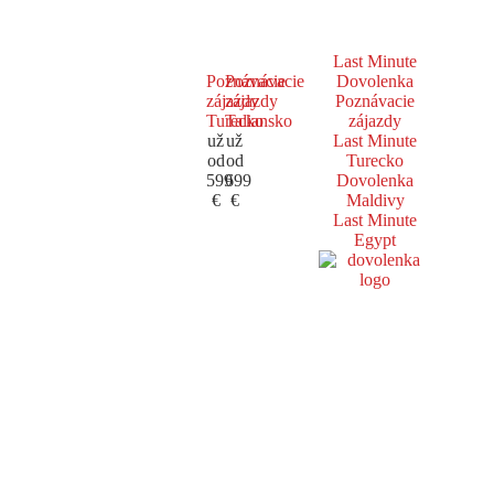
Last Minute
Poznávacie
Poznávacie
Dovolenka
zájazdy
zájazdy
Poznávacie
Turecko
Taliansko
zájazdy
už
už
Last Minute
od
od
Turecko
599
699
Dovolenka
€
€
Maldivy
Last Minute
Egypt