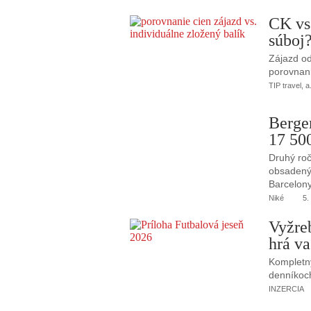
CK vs
súboj
Zájazd od
porovnani
TIP travel, a
Berge
17 50
Druhý roč
obsadený 
Barcelony
Niké
5.
Vyžre
hrá va
Kompletný
denníkoc
INZERCIA