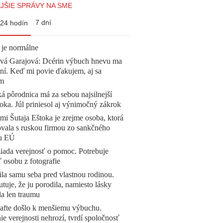
JŠIE SPRÁVY NA SME
7 dní
24 hodín
 je normálne
ová Garajová: Dcérin výbuch hnevu ma
ní. Keď mi povie ďakujem, aj sa
ím
á pôrodnica má za sebou najsilnejší
oka. Júl priniesol aj výnimočný zákrok
mi Šutaja Eštoka je zrejme osoba, ktorá
vala s ruskou firmou zo sankčného
u EÚ
žiada verejnosť o pomoc. Potrebuje
ť osobu z fotografie
la samu seba pred vlastnou rodinou.
tuje, že ju porodila, namiesto lásky
la len traumu
afte došlo k menšiemu výbuchu.
e verejnosti nehrozí, tvrdí spoločnosť