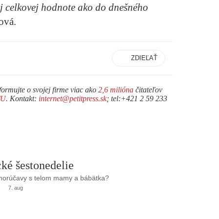
ej celkovej hodnote ako do dnešného
ová.
ZDIEĽAŤ
formujte o svojej firme viac ako
2,6 milióna
čitateľov
TU
. Kontakt:
internet@petitpress.sk
; tel:+421 2 59 233
ké šestonedelie
 horúčavy s telom mamy a bábätka?
7. aug