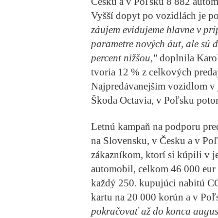
Česku a v Poľsku 8 882 automo
Vyšší dopyt po vozidlách je po
záujem evidujeme hlavne v pr
parametre nových áut, ale sú d
percent nižšou,"
doplnila Karo
tvoria 12 % z celkových pre
Najpredávanejším vozidlom v j
Škoda Octavia, v Poľsku poto
Letnú kampaň na podporu pre
na Slovensku, v Česku a v Poľs
zákazníkom, ktorí si kúpili 
automobil, celkom 46 000 eur 
každý 250. kupujúci nabitú CC
kartu na 20 000 korún a v Poľ
pokračovať až do konca augus