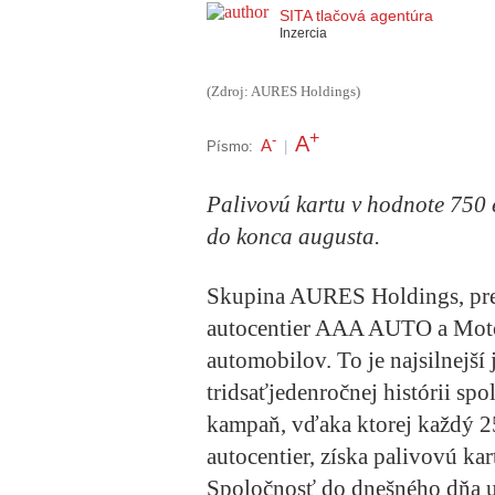
SITA tlačová agentúra
Inzercia
(Zdroj: AURES Holdings)
+
A
-
A
Písmo:
|
Palivovú kartu v hodnote 750 e
do konca augusta.
Skupina AURES Holdings, pre
autocentier AAA AUTO a Motot
automobilov. To je najsilnejší
tridsaťjedenročnej histórii sp
kampaň, vďaka ktorej každý 250
autocentier, získa palivovú ka
Spoločnosť do dnešného dňa u