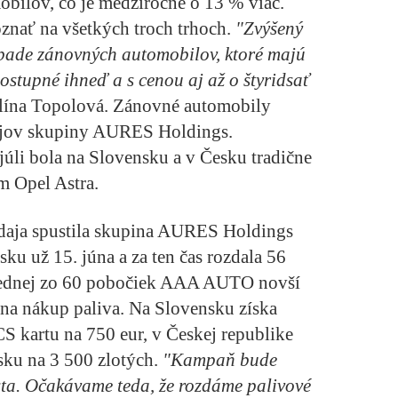
bilov, čo je medziročne o 13 % viac.
znať na všetkých troch trhoch.
"Zvýšený
ípade zánovných automobilov, ktoré majú
ostupné ihneď a s cenou aj až o štyridsať
lína Topolová. Zánovné automobily
dajov skupiny AURES Holdings.
úli bola na Slovensku a v Česku tradične
m Opel Astra.
daja spustila skupina AURES Holdings
ku už 15. júna a za ten čas rozdala 56
v jednej zo 60 pobočiek AAA AUTO novší
na nákup paliva. Na Slovensku získa
S kartu na 750 eur, v Českej republike
sku na 3 500 zlotých.
"Kampaň bude
ta. Očakávame teda, že rozdáme palivové