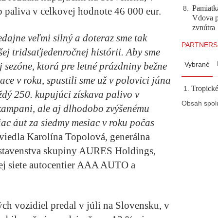
Pamiatk
8
.
 paliva v celkovej hodnote 46 000 eur.
Vdova p
zvnútra
edajne veľmi silný a doteraz sme tak
PARTNERS
šej tridsaťjedenročnej histórii. Aby sme
ej sezóne, ktorá pre letné prázdniny bežne
Vybrané
ace v roku, spustili sme už v polovici júna
Tropické
dý 250. kupujúci získava palivo v
Obsah spol
 kampani, ale aj dlhodobo zvýšenému
viac áut za siedmy mesiac v roku počas
viedla Karolína Topolová, generálna
edstavenstva skupiny AURES Holdings,
j siete autocentier AAA AUTO a
h vozidiel predal v júli na Slovensku, v