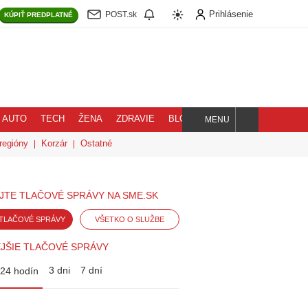
Prihlásenie
POST.sk
KÚPIŤ
PREDPLATNÉ
AUTO
TECH
ŽENA
ZDRAVIE
BLOG
MENU
Hľadaj
regióny
Korzár
Ostatné
JTE TLAČOVÉ SPRÁVY NA SME.SK
TLAČOVÉ SPRÁVY
VŠETKO O SLUŽBE
JŠIE TLAČOVÉ SPRÁVY
3 dni
7 dní
24 hodín