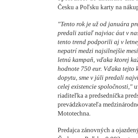
Česku a Poľsku karty na nákup
"Tento rok je už od januára pr
predali zatiaľ najviac áut v na
tento trend podporili aj v letn
nepatrí medzi najsilnejšie mesi
letnú kampaň, vďaka ktorej kaž
hodnote 750 eur. Vďaka tejto
dopytu, sme v júli predali naj
celej existencie spoločnosti,"
u
riaditeľka a predsedníčka pr
prevádzkovateľa medzinárodne
Mototechna.
Predajca zánovných a ojazdenýc