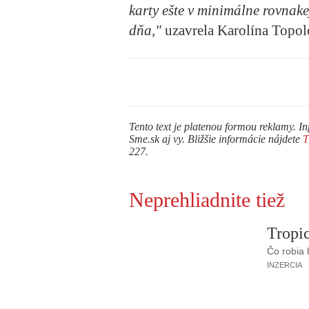
karty ešte v minimálne rovnak
dňa,"
uzavrela Karolína Topol
Tento text je platenou formou reklamy. In
Sme.sk aj vy. Bližšie informácie nájdete
227.
Neprehliadnite tiež
Tropic
Čo robia
INZERCIA