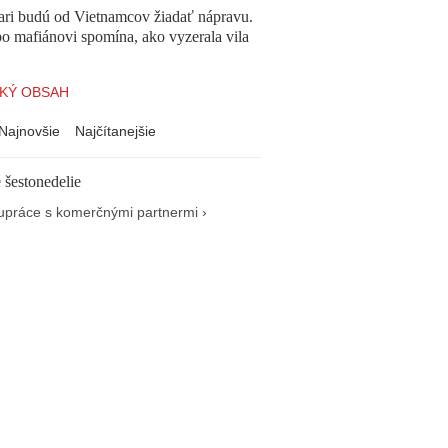
ari budú od Vietnamcov žiadať nápravu.
o mafiánovi spomína, ako vyzerala vila
KÝ OBSAH
Najnovšie
Najčítanejšie
 šestonedelie
upráce s komerčnými partnermi ›