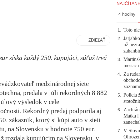
NAJČÍTANE
4 hodiny
Toto nie
1
.
Jarjabk
2
.
ZDIEĽAŤ
už nezra
zahanb
ur získa každý 250. kupujúci, súťaž trvá
Martinsk
3
.
mesiac r
Za radar
4
.
obchodo
vádzkovateľ medzinárodnej siete
zoznam
echna, predala v júli rekordných 8 882
Polícia 
5
.
 júlový výsledok v celej
stotožni
Zachráni
oločnosti. Rekordný predaj podporila aj
6
.
Matka ľu
. zákazník, ktorý si kúpi auto v sieti
zanecha
rtu, na Slovensku v hodnote 750 eur.
V Slovn
7
.
Ohrozeni
ž rozdala kupujúcim na Slovensku, v