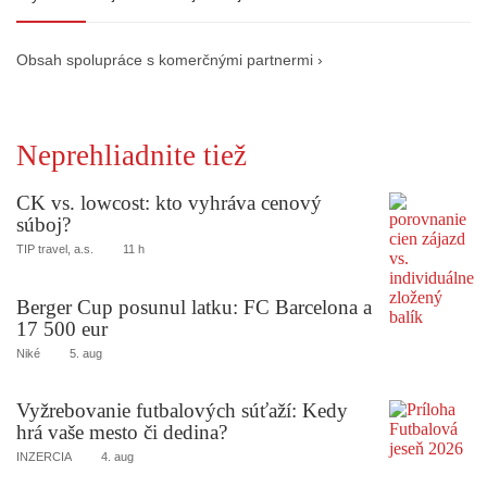
Obsah spolupráce s komerčnými partnermi ›
Neprehliadnite tiež
CK vs. lowcost: kto vyhráva cenový
súboj?
TIP travel, a.s.
11 h
Berger Cup posunul latku: FC Barcelona a
17 500 eur
Niké
5. aug
Vyžrebovanie futbalových súťaží: Kedy
hrá vaše mesto či dedina?
INZERCIA
4. aug