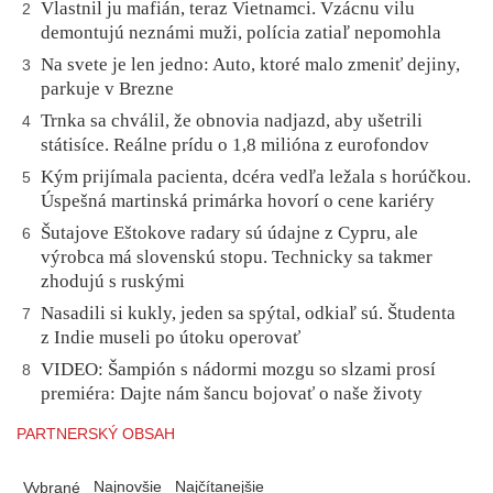
Vlastnil ju mafián, teraz Vietnamci. Vzácnu vilu
2
demontujú neznámi muži, polícia zatiaľ nepomohla
Na svete je len jedno: Auto, ktoré malo zmeniť dejiny,
3
parkuje v Brezne
Trnka sa chválil, že obnovia nadjazd, aby ušetrili
4
státisíce. Reálne prídu o 1,8 milióna z eurofondov
Kým prijímala pacienta, dcéra vedľa ležala s horúčkou.
5
Úspešná martinská primárka hovorí o cene kariéry
Šutajove Eštokove radary sú údajne z Cypru, ale
6
výrobca má slovenskú stopu. Technicky sa takmer
zhodujú s ruskými
Nasadili si kukly, jeden sa spýtal, odkiaľ sú. Študenta
7
z Indie museli po útoku operovať
VIDEO: Šampión s nádormi mozgu so slzami prosí
8
premiéra: Dajte nám šancu bojovať o naše životy
PARTNERSKÝ OBSAH
Najnovšie
Najčítanejšie
Vybrané