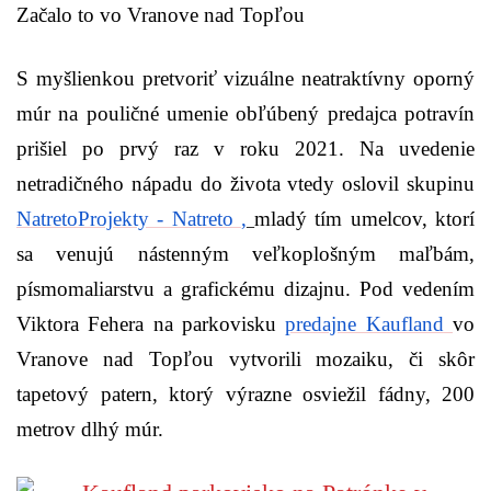
Začalo to vo Vranove nad Topľou
S myšlienkou pretvoriť vizuálne neatraktívny oporný
múr na pouličné umenie obľúbený predajca potravín
prišiel po prvý raz v roku 2021. Na uvedenie
netradičného nápadu do života vtedy oslovil skupinu
NatretoProjekty - Natreto
,
mladý tím umelcov, ktorí
sa venujú nástenným veľkoplošným maľbám,
písmomaliarstvu a grafickému dizajnu. Pod vedením
Viktora Fehera na parkovisku
predajne Kaufland
vo
Vranove nad Topľou vytvorili mozaiku, či skôr
tapetový patern, ktorý výrazne osviežil fádny, 200
metrov dlhý múr.