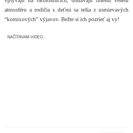
vplývajú na okoloidúcich, dodávajú miestu veselú
atmosféru a rodičia s deťmi sa tešia z usmievavých
“komixových” výjavov. Bežte si ich pozrieť aj vy!
NAČÍTAVAM VIDEO...