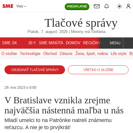
Viac
PREDPLATNÉ
Tlačové správy
Piatok, 7. august, 2026
| Meniny má
Štefánia
℃
SME.SK
SME MINÚTA
DOMOV
REGIÓNY
INDEX
SVET
26
MENU
O službe
Technológie
Obchod
Zdravie
Žena, šport, rodina
Life style
B
OBJEDNAŤ TLAČOVÉ SPRÁVY
VŠETKO O SLUŽBE
29. nov 2023 o 0:00
V Bratislave vznikla zrejme
najväčšia nástenná maľba u nás
Mladí umelci to na Patrónke natreli známemu
reťazcu. A nie je to prvýkrát!