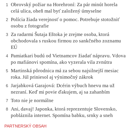
Obrovský požiar na Horehroní: Za pár minút horela
1
celá ulica, oheň mal byť založený úmyselne
Polícia žiada verejnosť o pomoc. Potrebuje stotožniť
2
osobu z fotografie
Za radarmi Šutaja Eštoka je zrejme osoba, ktorá
3
obchodovala s ruskou firmou zo sankčného zoznamu
EÚ
Pamiatkari budú od Vietnamcov žiadať nápravu. Vdova
4
po mafiánovi spomína, ako vyzerala vila zvnútra
Martinská pôrodnica má za sebou najsilnejší mesiac
5
roka. Júl priniesol aj výnimočný zákrok
Jarjabková Garajová: Dcérin výbuch hnevu ma už
6
nezraní. Keď mi povie ďakujem, aj sa zahanbím
Toto nie je normálne
7
Ani, davaj! Japonka, ktorá reprezentuje Slovensko,
8
pobláznila internet. Spomína babku, srnky a sneh
PARTNERSKÝ OBSAH