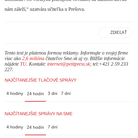
nám záleží,“ uzatvára učiteľka u Prešova.
ZDIEĽAŤ
Tento text je platenou formou reklamy. Informujte o svojej firme
viac ako
2,6 milióna
čitateľov Sme.sk aj vy. Bližšie informácie
nájdete
TU
. Kontakt:
internet@petitpress.sk
; tel:+421 2 59 233
227.
NAJČÍTANEJŠIE TLAČOVÉ SPRÁVY
4 hodiny
3 dni
7 dní
24 hodín
NAJČÍTANEJŠIE SPRÁVY NA SME
4 hodiny
7 dní
24 hodín