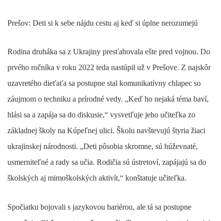
Prešov: Deti si k sebe nájdu cestu aj keď si úplne nerozumejú
Rodina druháka sa z Ukrajiny presťahovala ešte pred vojnou. Do
prvého ročníka v roku 2022 teda nastúpil už v Prešove. Z najskôr
uzavretého dieťaťa sa postupne stal komunikatívny chlapec so
záujmom o techniku a prírodné vedy. „Keď ho nejaká téma baví,
hlási sa a zapája sa do diskusie,“ vysvetľuje jeho učiteľka zo
základnej školy na Kúpeľnej ulici. Školu navštevujú štyria žiaci
ukrajinskej národnosti. „Deti pôsobia skromne, sú húževnaté,
usmerniteľné a rady sa učia. Rodičia sú ústretoví, zapájajú sa do
školských aj mimoškolských aktivít,“ konštatuje učiteľka.
Spočiatku bojovali s jazykovou bariérou, ale tá sa postupne