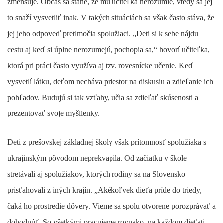
zmenšuje. Občas sa stane, že mu učiteľka nerozumie, vtedy sa jej
to snaží vysvetliť inak. V takých situáciách sa však často stáva, že
jej jeho odpoveď pretlmočia spolužiaci. „Deti si k sebe nájdu
cestu aj keď si úplne nerozumejú, pochopia sa,“ hovorí učiteľka,
ktorá pri práci často využíva aj tzv. rovesnícke učenie. Keď
vysvetlí látku, deťom necháva priestor na diskusiu a zdieľanie ich
pohľadov. Budujú si tak vzťahy, učia sa zdieľať skúsenosti a
prezentovať svoje myšlienky.
Deti z prešovskej základnej školy však prítomnosť spolužiaka s
ukrajinským pôvodom neprekvapila. Od začiatku v škole
stretávali aj spolužiakov, ktorých rodiny sa na Slovensko
prisťahovali z iných krajín. „Akékoľvek dieťa príde do triedy,
čaká ho prostredie dôvery. Vieme sa spolu otvorene porozprávať a
dohodnúť. So všetkými pracujeme rovnako, na každom dieťati