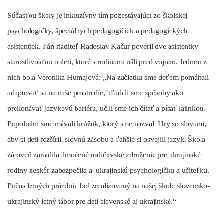
Súčasťou školy je inkluzívny tím pozostávajúci zo školskej
psychologičky, špeciálnych pedagogičiek a pedagogických
asistentiek. Pán riaditeľ Radoslav Kačur poveril dve asistentky
starostlivosťou o deti, ktoré s rodinami ušli pred vojnou. Jednou z
nich bola Veronika Humajová: „Na začiatku sme deťom pomáhali
adaptovať sa na naše prostredie, hľadali sme spôsoby ako
prekonávať jazykovú bariéru, učili sme ich čítať a písať latinkou.
Popoludní sme mávali krúžok, ktorý sme nazvali Hry so slovami,
aby si deti rozšírili slovnú zásobu a ľahšie si osvojili jazyk. Škola
zároveň zariadila tlmočené rodičovské združenie pre ukrajinské
rodiny neskôr zabezpečila aj ukrajinskú psychologičku a učiteľku.
Počas letných prázdnin bol zrealizovaný na našej škole slovensko-
ukrajinský letný tábor pre deti slovenské aj ukrajinské.“