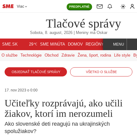
Viac
PREDPLATNÉ
Tlačové správy
Sobota, 8. august, 2026
| Meniny má
Oskar
℃
SME.SK
SME MINÚTA
DOMOV
REGIÓNY
INDEX
SVET
29
MENU
O službe
Technológie
Obchod
Zdravie
Žena, šport, rodina
Life style
B
OBJEDNAŤ TLAČOVÉ SPRÁVY
VŠETKO O SLUŽBE
17. nov 2023 o 0:00
Učiteľky rozprávajú, ako učili
žiakov, ktorí im nerozumeli
Ako slovenské deti reagujú na ukrajinských
spolužiakov?