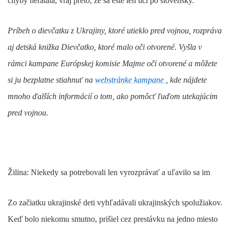
chyby nerátala, vraj preto, že sa ešte len učí po slovensky.
Príbeh o dievčatku z Ukrajiny, ktoré utieklo pred vojnou, rozpráva
aj detská knižka
Dievčatko, ktoré malo oči otvorené
. Vyšla v
rámci kampane Európskej komisie
Majme oči otvorené
a môžete
si ju bezplatne stiahnuť na
webstránke kampane
, kde nájdete
mnoho ďalších informácií o tom, ako pomôcť ľuďom utekajúcim
pred vojnou.
Žilina: Niekedy sa potrebovali len vyrozprávať a uľavilo sa im
Zo začiatku ukrajinské deti vyhľadávali ukrajinských spolužiakov.
Keď bolo niekomu smutno, prišiel cez prestávku na jedno miesto