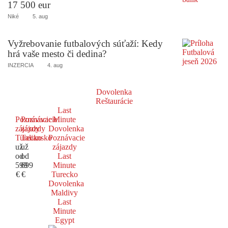
17 500 eur
Niké
5. aug
Vyžrebovanie futbalových súťaží: Kedy
hrá vaše mesto či dedina?
INZERCIA
4. aug
Dovolenka
Reštaurácie
Last
Poznávacie
Poznávacie
Minute
zájazdy
zájazdy
Dovolenka
Turecko
Taliansko
Poznávacie
už
už
zájazdy
od
od
Last
599
699
Minute
€
€
Turecko
Dovolenka
Maldivy
Last
Minute
Egypt