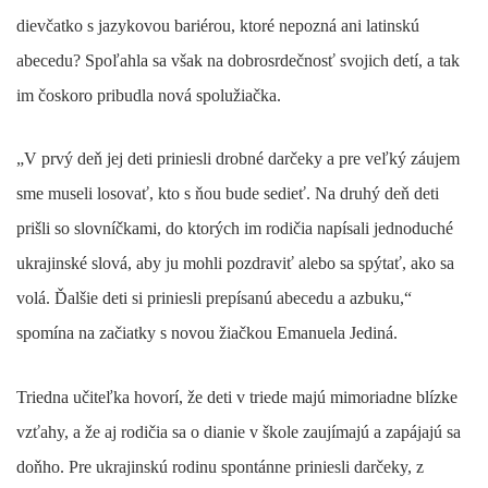
dievčatko s jazykovou bariérou, ktoré nepozná ani latinskú
abecedu? Spoľahla sa však na dobrosrdečnosť svojich detí, a tak
im čoskoro pribudla nová spolužiačka.
„V prvý deň jej deti priniesli drobné darčeky a pre veľký záujem
sme museli losovať, kto s ňou bude sedieť. Na druhý deň deti
prišli so slovníčkami, do ktorých im rodičia napísali jednoduché
ukrajinské slová, aby ju mohli pozdraviť alebo sa spýtať, ako sa
volá. Ďalšie deti si priniesli prepísanú abecedu a azbuku,“
spomína na začiatky s novou žiačkou Emanuela Jediná.
Triedna učiteľka hovorí, že deti v triede majú mimoriadne blízke
vzťahy, a že aj rodičia sa o dianie v škole zaujímajú a zapájajú sa
doňho. Pre ukrajinskú rodinu spontánne priniesli darčeky, z