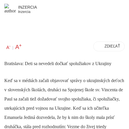
INZERCIA
Inzercia
+
A
-
ZDIEĽAŤ
A
|
Bratislava: Deti sa nevedeli dočkať spolužiakov z Ukrajiny
Keď sa v médiách začali objavovať správy o ukrajinských deťoch
v slovenských školách, druháci na Spojenej škole sv. Vincenta de
Paul sa začali tiež dožadovať svojho spolužiaka, či spolužiačky,
utekajúcich pred vojnou na Ukrajine. Keď sa ich učiteľka
Emanuela Jediná dozvedela, že by k nim do školy mala prísť
druháčka, stála pred rozhodnutím: Vezme do živej triedy