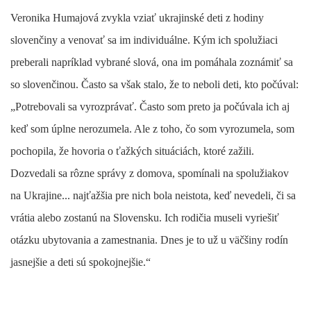
Veronika Humajová zvykla vziať ukrajinské deti z hodiny
slovenčiny a venovať sa im individuálne. Kým ich spolužiaci
preberali napríklad vybrané slová, ona im pomáhala zoznámiť sa
so slovenčinou. Často sa však stalo, že to neboli deti, kto počúval:
„Potrebovali sa vyrozprávať. Často som preto ja počúvala ich aj
keď som úplne nerozumela. Ale z toho, čo som vyrozumela, som
pochopila, že hovoria o ťažkých situáciách, ktoré zažili.
Dozvedali sa rôzne správy z domova, spomínali na spolužiakov
na Ukrajine... najťažšia pre nich bola neistota, keď nevedeli, či sa
vrátia alebo zostanú na Slovensku. Ich rodičia museli vyriešiť
otázku ubytovania a zamestnania. Dnes je to už u väčšiny rodín
jasnejšie a deti sú spokojnejšie.“