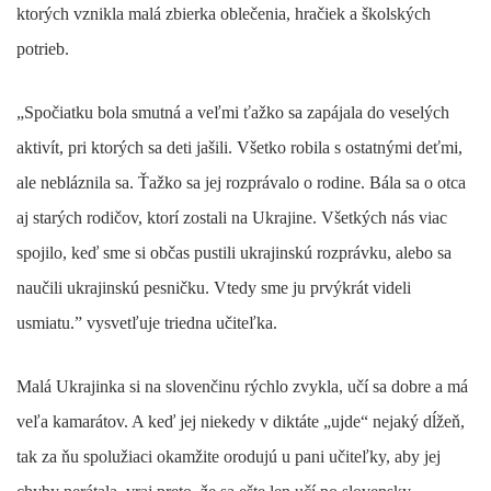
ktorých vznikla malá zbierka oblečenia, hračiek a školských
potrieb.
„Spočiatku bola smutná a veľmi ťažko sa zapájala do veselých
aktivít, pri ktorých sa deti jašili. Všetko robila s ostatnými deťmi,
ale nebláznila sa. Ťažko sa jej rozprávalo o rodine. Bála sa o otca
aj starých rodičov, ktorí zostali na Ukrajine. Všetkých nás viac
spojilo, keď sme si občas pustili ukrajinskú rozprávku, alebo sa
naučili ukrajinskú pesničku. Vtedy sme ju prvýkrát videli
usmiatu.” vysvetľuje triedna učiteľka.
Malá Ukrajinka si na slovenčinu rýchlo zvykla, učí sa dobre a má
veľa kamarátov. A keď jej niekedy v diktáte „ujde“ nejaký dĺžeň,
tak za ňu spolužiaci okamžite orodujú u pani učiteľky, aby jej