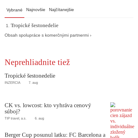
Najnovšie
Najčítanejšie
Vybrané
Tropické šestonedelie
Obsah spolupráce s komerčnými partnermi ›
Neprehliadnite tiež
Tropické šestonedelie
INZERCIA
7. aug
CK vs. lowcost: kto vyhráva cenový
súboj?
TIP travel, a.s.
6. aug
Berger Cup posunul latku: FC Barcelona a