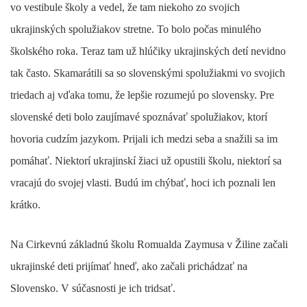
vo vestibule školy a vedel, že tam niekoho zo svojich
ukrajinských spolužiakov stretne. To bolo počas minulého
školského roka. Teraz tam už hlúčiky ukrajinských detí nevidno
tak často. Skamarátili sa so slovenskými spolužiakmi vo svojich
triedach aj vďaka tomu, že lepšie rozumejú po slovensky. Pre
slovenské deti bolo zaujímavé spoznávať spolužiakov, ktorí
hovoria cudzím jazykom. Prijali ich medzi seba a snažili sa im
pomáhať. Niektorí ukrajinskí žiaci už opustili školu, niektorí sa
vracajú do svojej vlasti. Budú im chýbať, hoci ich poznali len
krátko.
Na Cirkevnú základnú školu Romualda Zaymusa v Žiline začali
ukrajinské deti prijímať hneď, ako začali prichádzať na
Slovensko. V súčasnosti je ich tridsať.