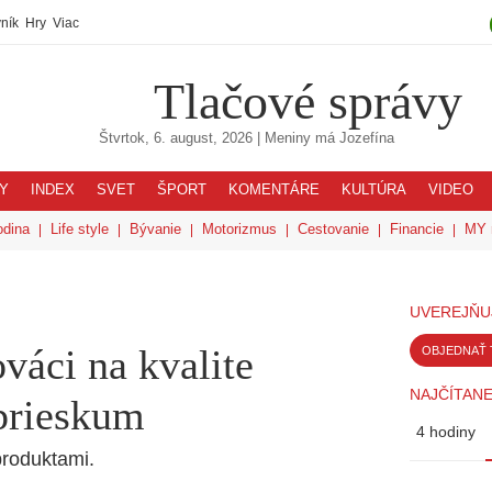
ník
Hry
Viac
Tlačové správy
Štvrtok, 6. august, 2026
| Meniny má
Jozefína
Y
INDEX
SVET
ŠPORT
KOMENTÁRE
KULTÚRA
VIDEO
odina
Life style
Bývanie
Motorizmus
Cestovanie
Financie
MY 
UVEREJŇU
váci na kvalite
OBJEDNAŤ 
NAJČÍTANE
 prieskum
4 hodiny
produktami.