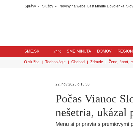
Správy
Služby
Noviny na webe
Last Minute Dovolenka
Slov
SME.SK
SME MINÚTA
DOMOV
REGIÓN
℃
24
O službe
Technológie
Obchod
Zdravie
Žena, šport, r
22. nov 2023 o 13:50
Počas Vianoc Slo
nešetria, ukázal
Menu si pripravia s prémiovými 