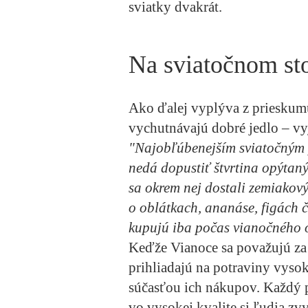
sviatky dvakrát.
Na sviatočnom stol
Ako ďalej vyplýva z prieskum
vychutnávajú dobré jedlo – vyja
"Najobľúbenejším sviatočným 
nedá dopustiť štvrtina opýtan
sa okrem nej dostali zemiakový
o oblátkach, ananáse, figách či
kupujú iba počas vianočného 
Keďže Vianoce sa považujú za ča
prihliadajú na potraviny vysok
súčasťou ich nákupov. Každý pi
vo vysokej kvalite si ľudia zv