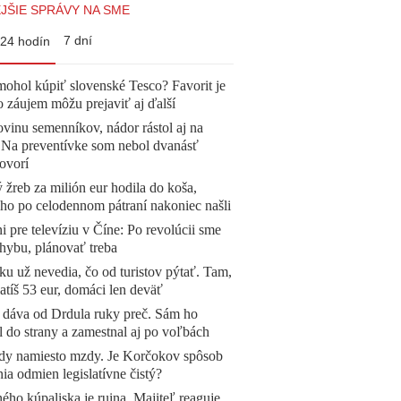
JŠIE SPRÁVY NA SME
7 dní
24 hodín
mohol kúpiť slovenské Tesco? Favorit je
o záujem môžu prejaviť aj ďalší
vinu semenníkov, nádor rástol aj na
. Na preventívke som nebol dvanásť
ovorí
žreb za milión eur hodila do koša,
 ho po celodennom pátraní nakoniec našli
ni pre televíziu v Číne: Po revolúcii sme
chybu, plánovať treba
u už nevedia, čo od turistov pýtať. Tam,
atíš 53 eur, domáci len deväť
 dáva od Drdula ruky preč. Sám ho
l do strany a zamestnal aj po voľbách
dy namiesto mzdy. Je Korčokov spôsob
ia odmien legislatívne čistý?
ého kúpaliska je ruina. Majiteľ reaguje