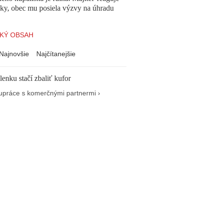
cky, obec mu posiela výzvy na úhradu
KÝ OBSAH
Najnovšie
Najčítanejšie
enku stačí zbaliť kufor
upráce s komerčnými partnermi ›