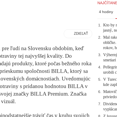
NAJČÍTANE
4 hodiny
Kto by 
1
.
jasný, n
ZDIEĽAŤ
Mal rako
2
.
obličke
sú pre ľudí na Slovensku obdobím, keď
rokov, h
Výherný 
traviny tej najvyššej kvality. Do
3
.
smetiari
adajú produkty, ktoré počas bežného roka
Pellegri
4
.
prieskumu spoločnosti BILLA, ktorý sa
urobili 
 slovenských domácnostiach. Uvedomujúc
V Tureck
5
.
kde zapl
 potraviny s pridanou hodnotou BILLA v
Matovič
6
.
t svojej značky BILLA Premium. Značka
priviedo
 vizuál.
Dividen
7
.
vyplácan
jpodstatnejšie tráviť čas v kruhu svojich
Z luxusn
8
.