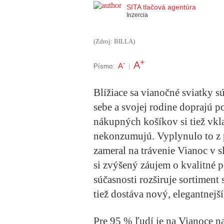
SITA tlačová agentúra
Inzercia
(Zdroj: BILLA)
+
A
-
A
Písmo:
|
Blížiace sa vianočné sviatky 
sebe a svojej rodine doprajú po
nákupných košíkov si tiež vkl
nekonzumujú. Vyplynulo to z 
zameral na trávenie Vianoc v
si zvýšený záujem o kvalitné
súčasnosti rozširuje sortimen
tiež dostáva nový, elegantnejší
Pre 95 % ľudí je na Vianoce na