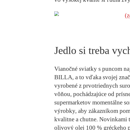
Jedlo si treba vyc
Vianočné sviatky s puncom naj
BILLA, a to vďaka svojej zna
vyrobené z prvotriednych suro
vôňou, pochádzajúce od prísn
supermarketov momentálne so
výrobky, aby zákazníkom pomoh
kvalitne a chutne. Novinkami 
olivový olej 100 % gréckeho 