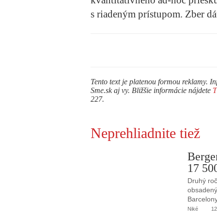
s riadeným prístupom. Zber dát
Tento text je platenou formou reklamy. In
Sme.sk aj vy. Bližšie informácie nájdete
227.
Neprehliadnite tiež
Berge
17 50
Druhý roč
obsadený 
Barcelony
Niké
12