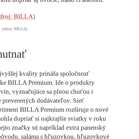
(zdroj: BILLA)
hutnať
vyššej kvality prináša spoločnosť
čke BILLA Premium. Ide o produkty
vín, vyznačujúce sa plnou chuťou i
e preverených dodávateľov. Sieť
rtiment BILLA Premium rozširuje o nové
la dopriať si najkrajšie sviatky v roku
tejto značky sú napríklad extra panenský
pôvodu, saláma s hľuzovkou, hľuzovkové