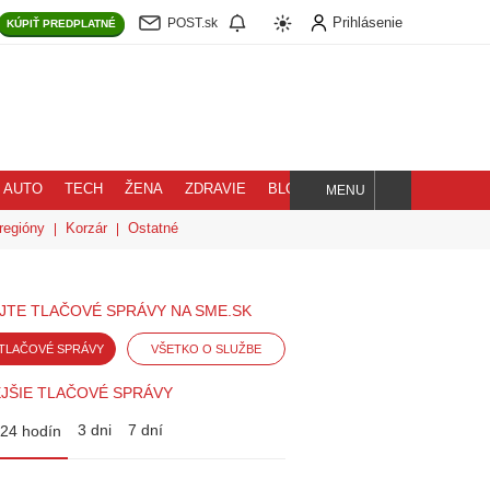
Prihlásenie
POST.sk
KÚPIŤ
PREDPLATNÉ
AUTO
TECH
ŽENA
ZDRAVIE
BLOG
MENU
Hľadaj
regióny
Korzár
Ostatné
JTE TLAČOVÉ SPRÁVY NA SME.SK
TLAČOVÉ SPRÁVY
VŠETKO O SLUŽBE
JŠIE TLAČOVÉ SPRÁVY
3 dni
7 dní
24 hodín