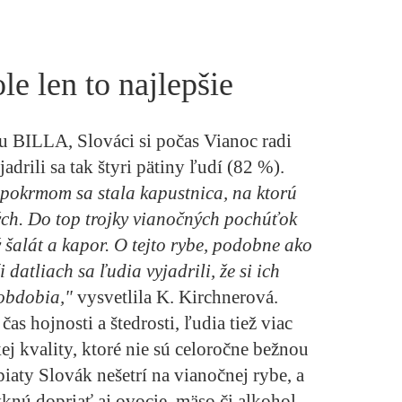
e len to najlepšie
u BILLA, Slováci si počas Vianoc radi
drili sa tak štyri pätiny ľudí (82 %).
pokrmom sa stala kapustnica, na ktorú
ých. Do top trojky vianočných pochúťok
 šalát a kapor. O tejto rybe, podobne ako
 datliach sa ľudia vyjadrili, že si ich
obdobia,"
vysvetlila K. Kirchnerová.
s hojnosti a štedrosti, ľudia tiež viac
ej kvality, ktoré nie sú celoročne bežnou
aty Slovák nešetrí na vianočnej rybe, a
yknú dopriať aj ovocie, mäso či alkohol.