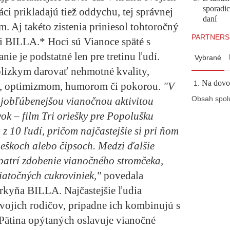
sporadi
áci prikladajú tiež oddychu, tej správnej
daní
m. Aj takéto zistenia priniesol tohtoročný
PARTNERS
i BILLA.* Hoci sú Vianoce späté s
nie je podstatné len pre tretinu ľudí.
Vybrané
blízkym darovať nehmotné kvality,
Na dovol
ou, optimizmom, humorom či pokorou.
"V
Obsah spol
 najobľúbenejšou vianočnou aktivitou
ok – film Tri oriešky pre Popolušku
 z 10 ľudí, pričom najčastejšie si pri ňom
eškoch alebo čipsoch. Medzi ďalšie
 patrí zdobenie vianočného stromčeka,
viatočných cukroviniek,"
povedala
rkyňa BILLA. Najčastejšie ľudia
vojich rodičov, prípadne ich kombinujú s
 Pätina opýtaných oslavuje vianočné