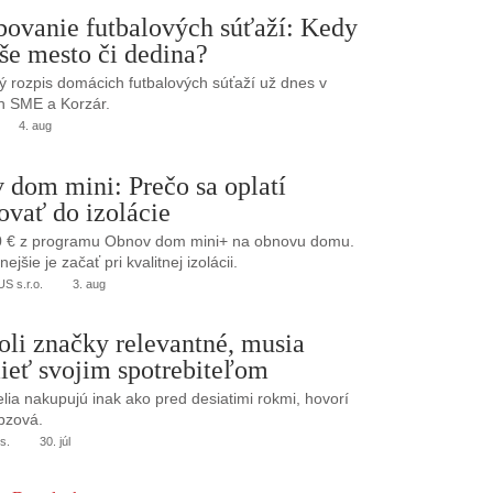
bovanie futbalových súťaží: Kedy
še mesto či dedina?
 rozpis domácich futbalových súťaží už dnes v
h SME a Korzár.
4. aug
 dom mini: Prečo sa oplatí
ovať do izolácie
0 € z programu Obnov dom mini+ na obnovu domu.
jšie je začať pri kvalitnej izolácii.
 s.r.o.
3. aug
oli značky relevantné, musia
ieť svojim spotrebiteľom
elia nakupujú inak ako pred desiatimi rokmi, hovorí
bzová.
s.
30. júl