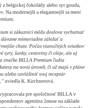
ý z belgickej čokolády alebo syr gouda,
v. Na modernejší a elegantnejší sa mení
remium.
um si zákazníci môžu doslova vychutnať
si dávame mimoriadne záležať a
ívnejšie chute. Počas vianočných sviatkov
 syry, šunky, cestoviny či oleje, ale aj
ka značke BILLA Premium ľudia
katesy na novú úroveň, či už majú v pláne
u alebo ozvláštniť svoj receptár
,"
uviedla K. Kirchnerová.
vypracovala pre spoločnosť BILLA v
espondentov agentúra 2muse na základe
kumu realizovaného formou online panela