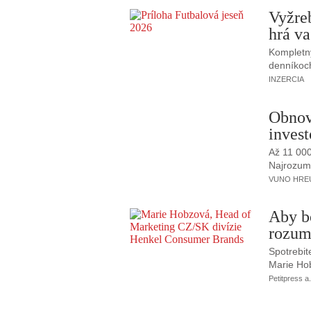
Vyžre
hrá va
Kompletný
denníkoc
INZERCIA
Obnov
invest
Až 11 00
Najrozumne
VUNO HREUS
Aby b
rozum
Spotrebit
Marie Ho
Petitpress a.