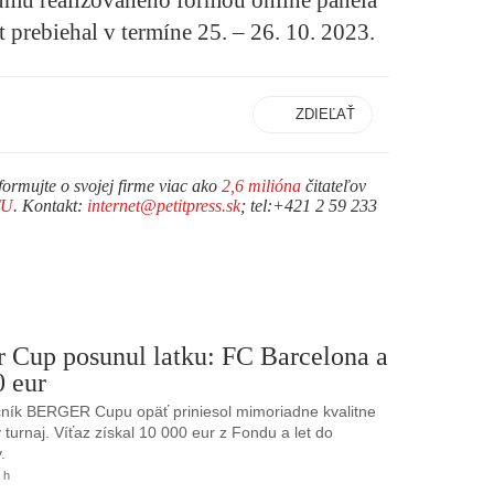
 prebiehal v termíne 25. – 26. 10. 2023.
ZDIEĽAŤ
formujte o svojej firme viac ako
2,6 milióna
čitateľov
TU
. Kontakt:
internet@petitpress.sk
; tel:+421 2 59 233
r Cup posunul latku: FC Barcelona a
0 eur
ník BERGER Cupu opäť priniesol mimoriadne kvalitne
turnaj. Víťaz získal 10 000 eur z Fondu a let do
.
 h