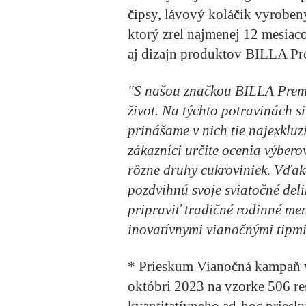
čipsy, lávový koláčik vyroben
ktorý zrel najmenej 12 mesiaco
aj dizajn produktov BILLA P
"S našou značkou BILLA Premi
život. Na týchto potravinách 
prinášame v nich tie najexkluz
zákazníci určite ocenia výberové
rôzne druhy cukroviniek. Vďa
pozdvihnú svoje sviatočné deli
pripraviť tradičné rodinné men
inovatívnymi vianočnými tipmi
* Prieskum Vianočná kampaň 
októbri 2023 na vzorke 506 r
kvantitatívneho ad-hoc pries