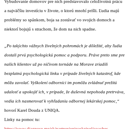
Vybudovanie domovov pre nich predstavovalo celoživotnú prácu
a najväčšiu investíciu v živote, o ktorú mnohí prišli. Ľudia majú
problémy so spánkom, boja sa zostávať vo svojich domoch a
niektorí bojujú s strachom, že dom na nich spadne.
„Po takýchto vážnych živelných pohromách je dôležité, aby ľudia
dostali prvú psychologickú pomoc a podporu. Práve preto sme pre
našich klientov už po ničivom tornáde na Morave zriadili
bezplatnú psychologickú linku v prípade živelných katastrof, kde
môžu zavolať. Vyškolení odborníci im pomôžu zvládnuť prežitú
udalosť a upokojiť ich, v prípade, že duševná nepohoda pretrváva,
vedia ich nasmerovať k vyhľadaniu odbornej lekárskej pomoc,“
hovorí Karel Douda z UNIQA.
Linky na pomoc tu:
https://www.diagnose.me/sk/partner/uniqaskzivel/coaches
.