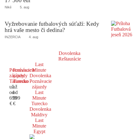
17 500 eur
Niké
5. aug
Vyžrebovanie futbalových súťaží: Kedy
hrá vaše mesto či dedina?
INZERCIA
4. aug
Dovolenka
Reštaurácie
Last
Poznávacie
Poznávacie
Minute
zájazdy
zájazdy
Dovolenka
Taliansko
Turecko
Poznávacie
už
už
zájazdy
od
od
Last
699
599
Minute
€
€
Turecko
Dovolenka
Maldivy
Last
Minute
Egypt