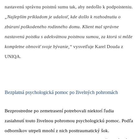
nastavenú správnu poistnú sumu
tak, aby nedošlo k podpoisteniu.
„Najlepším príkladom je udalosť, kde došlo k rozhodnutiu o
zbúraní poškodeného rodinného domu. Klient mal správne
nastavenú poistku s adekvátnou poistnou sumou, za ktorú si môže
kompletne obnoviť svoje bývanie,“
vysvetľuje Karel Douda z
UNIQA.
Bezplatná psychologická pomoc po živelných pohromách
Bezprostredne po zemetrasení potrebovali niektorí ľudia
zasiahnutí touto živelnou pohromou psychologickú pomoc. Podľa
odborníkov utrpeli mnohí z nich posttraumatický šok.