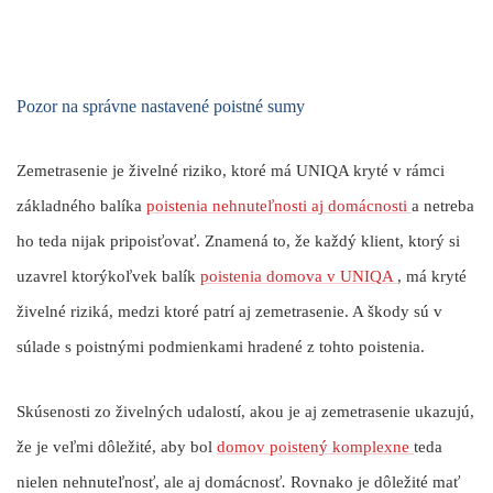
Pozor na správne nastavené poistné sumy
Zemetrasenie je živelné riziko, ktoré má
UNIQA kryté v rámci
základného balíka
poistenia nehnuteľnosti aj domácnosti
a netreba
ho teda nijak pripoisťovať. Znamená to, že každý klient, ktorý si
uzavrel ktorýkoľvek balík
poistenia domova v UNIQA
, má kryté
živelné riziká, medzi ktoré patrí aj zemetrasenie. A škody sú v
súlade s poistnými podmienkami hradené z tohto poistenia.
Skúsenosti zo živelných udalostí, akou je aj zemetrasenie ukazujú,
že je veľmi dôležité,
aby bol
domov poistený komplexne
teda
nielen nehnuteľnosť, ale aj domácnosť
.
Rovnako je dôležité mať