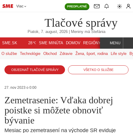
Viac
PREDPLATNÉ
Tlačové správy
Piatok, 7. august, 2026
| Meniny má
Štefánia
℃
SME.SK
SME MINÚTA
DOMOV
REGIÓNY
INDEX
SVET
28
MENU
O službe
Technológie
Obchod
Zdravie
Žena, šport, rodina
Life style
B
OBJEDNAŤ TLAČOVÉ SPRÁVY
VŠETKO O SLUŽBE
27. nov 2023 o 0:00
Zemetrasenie: Vďaka dobrej
poistke si môžete obnoviť
bývanie
Mesiac po zemetrasení na východe SR eviduje