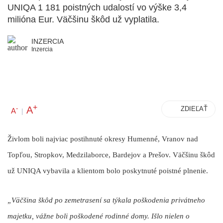
UNIQA 1 181 poistných udalostí vo výške 3,4
milióna Eur. Väčšinu škôd už vyplatila.
INZERCIA
Inzercia
+
A
-
ZDIEĽAŤ
A
|
Živlom boli najviac postihnuté okresy
Humenné, Vranov nad
Topľou, Stropkov, Medzilaborce, Bardejov a Prešov. Väčšinu škôd
už UNIQA vybavila a klientom bolo poskytnuté poistné plnenie.
„Väčšina škôd po zemetrasení sa týkala poškodenia privátneho
majetku, vážne boli poškodené rodinné domy. Išlo nielen o