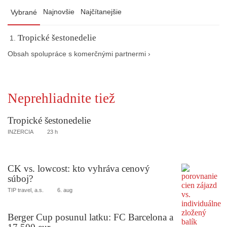
Najnovšie
Najčítanejšie
Vybrané
Tropické šestonedelie
Obsah spolupráce s komerčnými partnermi ›
Neprehliadnite tiež
Tropické šestonedelie
INZERCIA
23 h
CK vs. lowcost: kto vyhráva cenový
súboj?
TIP travel, a.s.
6. aug
Berger Cup posunul latku: FC Barcelona a