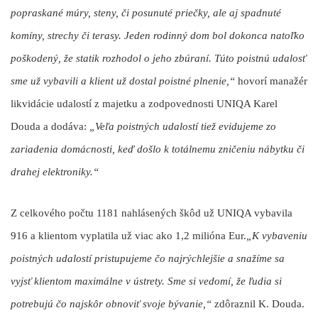
popraskané múry, steny, či posunuté priečky, ale aj spadnuté
komíny, strechy či terasy.
Jeden rodinný dom bol dokonca natoľko
poškodený, že statik rozhodol o jeho zbúraní. Túto poistnú udalosť
sme už vybavili a klient už dostal poistné plnenie
,“
hovorí manažér
likvidácie udalostí z majetku a zodpovednosti UNIQA Karel
Douda a dodáva:
„Veľa poistných udalostí tiež evidujeme zo
zariadenia domácnosti, keď došlo k totálnemu zničeniu nábytku či
drahej elektroniky.“
Z celkového počtu 1181 nahlásených škôd už UNIQA vybavila
916 a klientom vyplatila už viac ako 1,2 milióna Eur.
„K vybaveniu
poistných udalostí pristupujeme čo najrýchlejšie a snažíme sa
vyjsť klientom maximálne v ústrety. Sme si vedomí, že ľudia si
potrebujú čo najskôr obnoviť svoje bývanie,“
zdôraznil K. Douda.