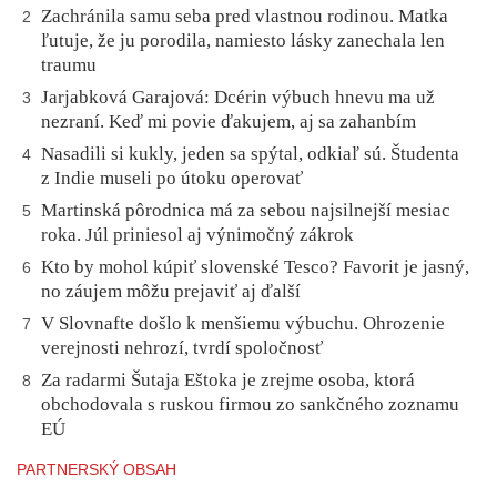
Zachránila samu seba pred vlastnou rodinou. Matka
2
ľutuje, že ju porodila, namiesto lásky zanechala len
traumu
Jarjabková Garajová: Dcérin výbuch hnevu ma už
3
nezraní. Keď mi povie ďakujem, aj sa zahanbím
Nasadili si kukly, jeden sa spýtal, odkiaľ sú. Študenta
4
z Indie museli po útoku operovať
Martinská pôrodnica má za sebou najsilnejší mesiac
5
roka. Júl priniesol aj výnimočný zákrok
Kto by mohol kúpiť slovenské Tesco? Favorit je jasný,
6
no záujem môžu prejaviť aj ďalší
V Slovnafte došlo k menšiemu výbuchu. Ohrozenie
7
verejnosti nehrozí, tvrdí spoločnosť
Za radarmi Šutaja Eštoka je zrejme osoba, ktorá
8
obchodovala s ruskou firmou zo sankčného zoznamu
EÚ
PARTNERSKÝ OBSAH