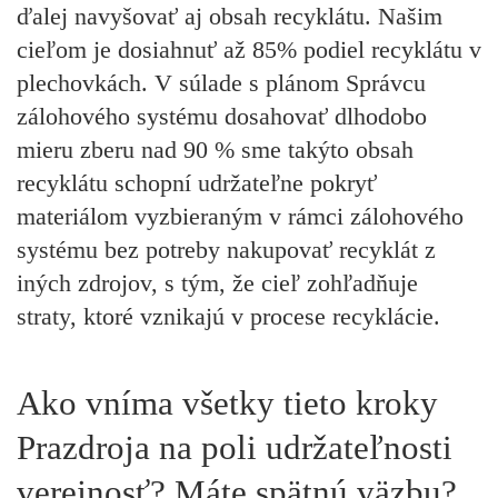
ďalej navyšovať aj obsah recyklátu. Našim
cieľom je dosiahnuť až 85% podiel recyklátu v
plechovkách. V súlade s plánom Správcu
zálohového systému dosahovať dlhodobo
mieru zberu nad 90 % sme takýto obsah
recyklátu schopní udržateľne pokryť
materiálom vyzbieraným v rámci zálohového
systému bez potreby nakupovať recyklát z
iných zdrojov, s tým, že cieľ zohľadňuje
straty, ktoré vznikajú v procese recyklácie.
Ako vníma všetky tieto kroky
Prazdroja na poli udržateľnosti
verejnosť? Máte spätnú väzbu?