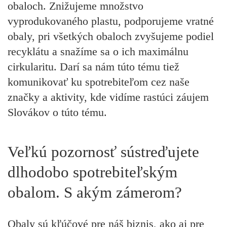
obaloch. Znižujeme množstvo
vyprodukovaného plastu, podporujeme vratné
obaly, pri všetkých obaloch zvyšujeme podiel
recyklátu a snažíme sa o ich maximálnu
cirkularitu. Darí sa nám túto tému tiež
komunikovať ku spotrebiteľom cez naše
značky a aktivity, kde vidíme rastúci záujem
Slovákov o túto tému.
Veľkú pozornosť sústreďujete
dlhodobo spotrebiteľským
obalom. S akým zámerom?
Obaly sú kľúčové pre náš biznis, ako aj pre