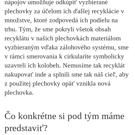
nápojov umožňuje odkúpiť vyzbierané
plechovky za účelom ich ďalšej recyklácie v
množstve, ktoré zodpovedá ich podielu na
trhu. Tým, že sme pokryli všetok obsah
recyklátu v našich plechovkách materiálom
vyzbieraným vďaka zálohového systému, sme
v rámci smerovania k cirkularite symbolicky
uzavreli ich kolobeh. Nemusíme tak recyklát
nakupovať inde a splnili sme tak náš cieľ, aby
z použitej plechovky opäť vznikla nová
plechovka.
Čo konkrétne si pod tým máme
predstaviť?