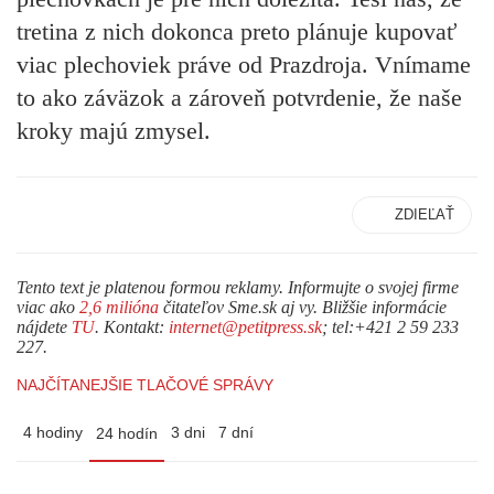
tretina z nich dokonca preto plánuje kupovať
viac plechoviek práve od Prazdroja. Vnímame
to ako záväzok a zároveň potvrdenie, že naše
kroky majú zmysel.
ZDIEĽAŤ
Tento text je platenou formou reklamy. Informujte o svojej firme
viac ako
2,6 milióna
čitateľov Sme.sk aj vy. Bližšie informácie
nájdete
TU
. Kontakt:
internet@petitpress.sk
; tel:+421 2 59 233
227.
NAJČÍTANEJŠIE TLAČOVÉ SPRÁVY
4 hodiny
3 dni
7 dní
24 hodín