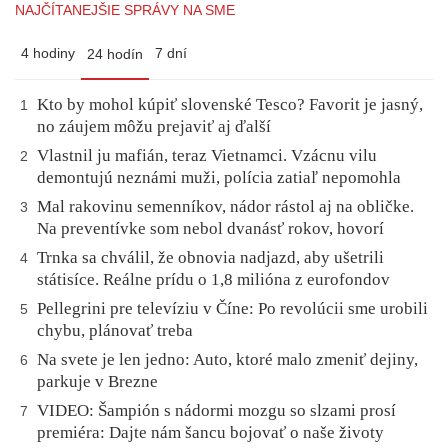
NAJČÍTANEJŠIE SPRÁVY NA SME
4 hodiny
7 dní
24 hodín
Kto by mohol kúpiť slovenské Tesco? Favorit je jasný,
1
no záujem môžu prejaviť aj ďalší
Vlastnil ju mafián, teraz Vietnamci. Vzácnu vilu
2
demontujú neznámi muži, polícia zatiaľ nepomohla
Mal rakovinu semenníkov, nádor rástol aj na obličke.
3
Na preventívke som nebol dvanásť rokov, hovorí
Trnka sa chválil, že obnovia nadjazd, aby ušetrili
4
státisíce. Reálne prídu o 1,8 milióna z eurofondov
Pellegrini pre televíziu v Číne: Po revolúcii sme urobili
5
chybu, plánovať treba
Na svete je len jedno: Auto, ktoré malo zmeniť dejiny,
6
parkuje v Brezne
VIDEO: Šampión s nádormi mozgu so slzami prosí
7
premiéra: Dajte nám šancu bojovať o naše životy