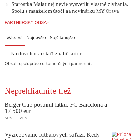
Starostka Malatinej nevie vysvetliť vlastné zlyhania.
8
Spolu s manželom útočí na novinárku MY Orava
PARTNERSKÝ OBSAH
Najnovšie
Najčítanejšie
Vybrané
Na dovolenku stačí zbaliť kufor
Obsah spolupráce s komerčnými partnermi ›
Neprehliadnite tiež
Berger Cup posunul latku: FC Barcelona a
17 500 eur
Niké
21 h
Vyžrebovanie futbalových súťaží: Kedy