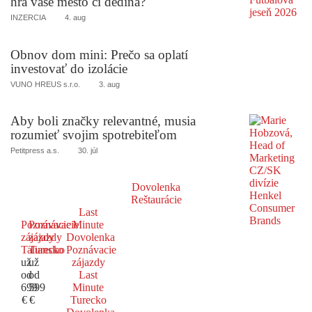
hrá vaše mesto či dedina?
INZERCIA
4. aug
Obnov dom mini: Prečo sa oplatí
investovať do izolácie
VUNO HREUS s.r.o.
3. aug
Aby boli značky relevantné, musia
rozumieť svojim spotrebiteľom
Petitpress a.s.
30. júl
Dovolenka
Reštaurácie
Last
Poznávacie
Poznávacie
Minute
zájazdy
zájazdy
Dovolenka
Taliansko
Turecko
Poznávacie
už
už
zájazdy
od
od
Last
699
599
Minute
€
€
Turecko