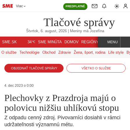
Viac
PREDPLATNÉ
Tlačové správy
Štvrtok, 6. august, 2026
| Meniny má
Jozefína
℃
SME.SK
SME MINÚTA
DOMOV
REGIÓNY
INDEX
SVET
34
MENU
O službe
Technológie
Obchod
Zdravie
Žena, šport, rodina
Life style
B
OBJEDNAŤ TLAČOVÉ SPRÁVY
VŠETKO O SLUŽBE
4. dec 2023 o 0:00
Plechovky z Prazdroja majú o
polovicu nižšiu uhlíkovú stopu
Z odpadu cenný zdroj. Pivovarníci dosiahli v rámci
udržateľnosti významnú métu.