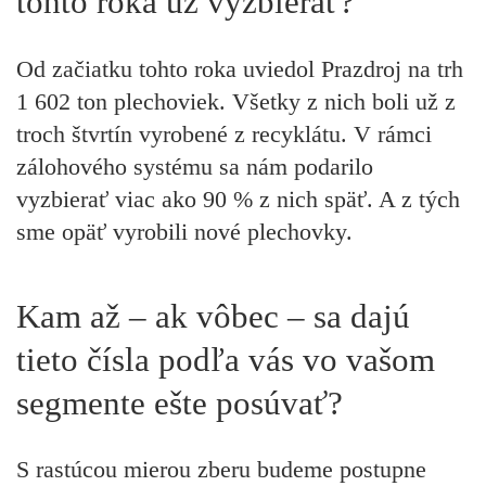
tohto roka už vyzbierať?
Od začiatku tohto roka uviedol Prazdroj na trh
1 602 ton plechoviek. Všetky z nich boli už z
troch štvrtín vyrobené z recyklátu. V rámci
zálohového systému sa nám podarilo
vyzbierať viac ako 90 % z nich späť. A z tých
sme opäť vyrobili nové plechovky.
Kam až – ak vôbec – sa dajú
tieto čísla podľa vás vo vašom
segmente ešte posúvať?
S rastúcou mierou zberu budeme postupne