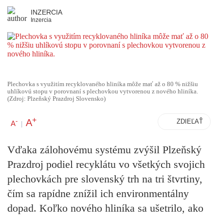
INZERCIA
Inzercia
Plechovka s využitím recyklovaného hliníka môže mať až o 80 % nižšiu
uhlíkovú stopu v porovnaní s plechovkou vytvorenou z nového hliníka.
(Zdroj: Plzeňský Prazdroj Slovensko)
+
A
-
ZDIEĽAŤ
A
|
Vďaka zálohovému systému zvýšil Plzeňský
Prazdroj podiel recyklátu vo všetkých svojich
plechovkách pre slovenský trh na tri štvrtiny,
čím sa rapídne znížil ich environmentálny
dopad. Koľko nového hliníka sa ušetrilo, ako