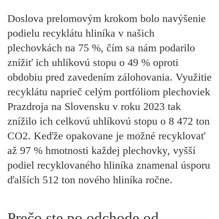
Doslova prelomovým krokom bolo navýšenie
podielu recyklátu hliníka v našich
plechovkách na 75 %, čím sa nám podarilo
znížiť ich uhlíkovú stopu o 49 % oproti
obdobiu pred zavedením zálohovania. Využitie
recyklátu naprieč celým portfóliom plechoviek
Prazdroja na Slovensku v roku 2023 tak
znížilo ich celkovú uhlíkovú stopu o 8 472 ton
CO2. Keďže opakovane je možné recyklovať
až 97 % hmotnosti každej plechovky, vyšší
podiel recyklovaného hliníka znamenal úsporu
ďalších 512 ton nového hliníka ročne.
Prečo ste po odchode od