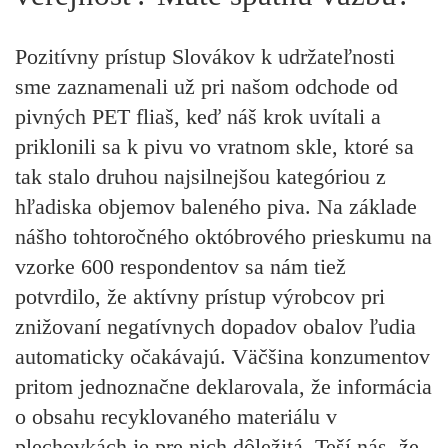
Pozitívny prístup Slovákov k udržateľnosti
sme zaznamenali už pri našom odchode od
pivných PET fliaš, keď náš krok uvítali a
priklonili sa k pivu vo vratnom skle, ktoré sa
tak stalo druhou najsilnejšou kategóriou z
hľadiska objemov baleného piva. Na základe
nášho tohtoročného októbrového prieskumu na
vzorke 600 respondentov sa nám tiež
potvrdilo, že aktívny prístup výrobcov pri
znižovaní negatívnych dopadov obalov ľudia
automaticky očakávajú. Väčšina konzumentov
pritom jednoznačne deklarovala, že informácia
o obsahu recyklovaného materiálu v
plechovkách je pre nich dôležitá. Teší nás, že