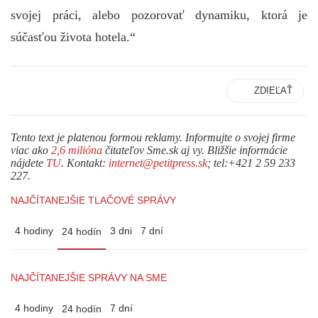
svojej práci, alebo pozorovať dynamiku, ktorá je
súčasťou života hotela.“
ZDIEĽAŤ
Tento text je platenou formou reklamy. Informujte o svojej firme
viac ako
2,6 milióna
čitateľov Sme.sk aj vy. Bližšie informácie
nájdete
TU
. Kontakt:
internet@petitpress.sk
; tel:+421 2 59 233
227.
NAJČÍTANEJŠIE TLAČOVÉ SPRÁVY
4 hodiny
3 dni
7 dní
24 hodín
NAJČÍTANEJŠIE SPRÁVY NA SME
4 hodiny
7 dní
24 hodín