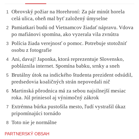
Obrovský požiar na Horehroní: Za pár minút horela
1
celá ulica, oheň mal byť založený úmyselne
Pamiatkari budú od Vietnamcov žiadať nápravu. Vdova
2
po mafiánovi spomína, ako vyzerala vila zvnútra
Polícia žiada verejnosť o pomoc. Potrebuje stotožniť
3
osobu z fotografie
Ani, davaj! Japonka, ktorá reprezentuje Slovensko,
4
pobláznila internet. Spomína babku, srnky a sneh
Brutálny útok na indického študenta prezident odsúdil,
5
predsedovia koaličných strán nepovedali nič
Martinská pôrodnica má za sebou najsilnejší mesiac
6
roka. Júl priniesol aj výnimočný zákrok
Extrémna búrka pustošila mesto, ľudí vystrašil úkaz
7
pripomínajúci tornádo
Toto nie je normálne
8
PARTNERSKÝ OBSAH