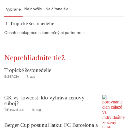
Najnovšie
Najčítanejšie
Vybrané
Tropické šestonedelie
Obsah spolupráce s komerčnými partnermi ›
Neprehliadnite tiež
Tropické šestonedelie
INZERCIA
7. aug
CK vs. lowcost: kto vyhráva cenový
súboj?
TIP travel, a.s.
6. aug
Berger Cup posunul latku: FC Barcelona a