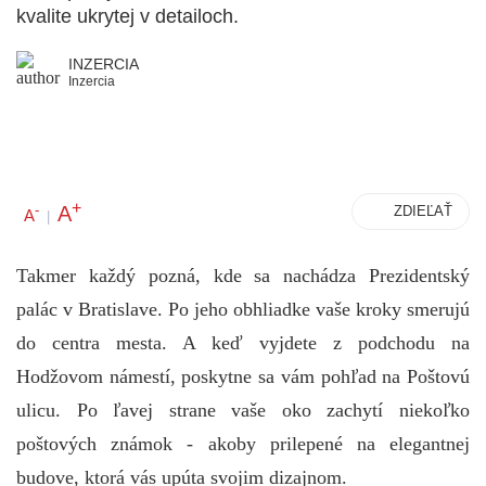
kvalite ukrytej v detailoch.
INZERCIA
Inzercia
+
A
-
ZDIEĽAŤ
A
|
Takmer každý pozná, kde sa nachádza Prezidentský
palác v Bratislave. Po jeho obhliadke vaše kroky smerujú
do centra mesta. A keď vyjdete z podchodu na
Hodžovom námestí, poskytne sa vám pohľad na Poštovú
ulicu. Po ľavej strane vaše oko zachytí niekoľko
poštových známok - akoby prilepené na elegantnej
budove, ktorá vás upúta svojim dizajnom.