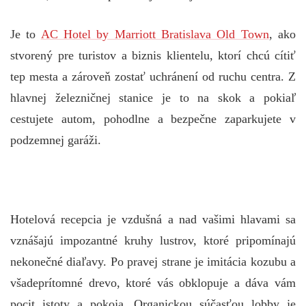
Je to
AC Hotel by Marriott Bratislava Old Town
, ako
stvorený pre turistov a biznis klientelu, ktorí chcú cítiť
tep mesta a zároveň zostať uchránení od ruchu centra. Z
hlavnej železničnej stanice je to na skok a pokiaľ
cestujete autom, pohodlne a bezpečne zaparkujete v
podzemnej garáži.
Hotelová recepcia je vzdušná a nad vašimi hlavami sa
vznášajú impozantné kruhy lustrov, ktoré pripomínajú
nekonečné diaľavy. Po pravej strane je imitácia kozubu a
všadeprítomné drevo, ktoré vás obklopuje a dáva vám
pocit istoty a pokoja. Organickou súčasťou lobby je