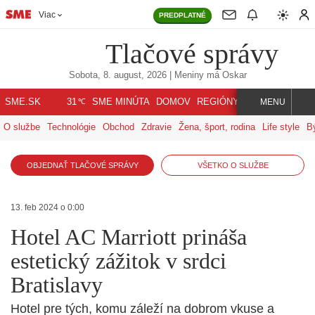
Viac
PREDPLATNÉ
Tlačové správy
Sobota, 8. august, 2026
| Meniny má
Oskar
℃
SME.SK
SME MINÚTA
DOMOV
REGIÓNY
INDEX
SVET
31
MENU
O službe
Technológie
Obchod
Zdravie
Žena, šport, rodina
Life style
B
OBJEDNAŤ TLAČOVÉ SPRÁVY
VŠETKO O SLUŽBE
13. feb 2024 o 0:00
Hotel AC Marriott prináša
estetický zážitok v srdci
Bratislavy
Hotel pre tých, komu záleží na dobrom vkuse a