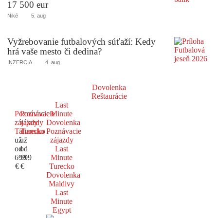
17 500 eur
Niké
5. aug
Vyžrebovanie futbalových súťaží: Kedy
hrá vaše mesto či dedina?
INZERCIA
4. aug
Dovolenka
Reštaurácie
Last
Poznávacie
Poznávacie
Minute
zájazdy
zájazdy
Dovolenka
Taliansko
Turecko
Poznávacie
už
už
zájazdy
od
od
Last
699
599
Minute
€
€
Turecko
Dovolenka
Maldivy
Last
Minute
Egypt