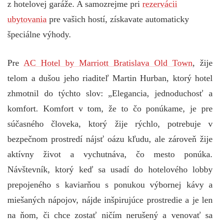
z hotelovej garáže. A samozrejme pri
rezervácii
ubytovania
pre vašich hostí, získavate automaticky
špeciálne výhody.
Pre
AC Hotel by Marriott Bratislava Old Town
, žije
telom a dušou jeho riaditeľ Martin Hurban, ktorý hotel
zhmotnil do týchto slov: „Elegancia, jednoduchosť a
komfort. Komfort v tom, že to čo ponúkame, je pre
súčasného človeka, ktorý žije rýchlo, potrebuje v
bezpečnom prostredí nájsť oázu kľudu, ale zároveň žije
aktívny život a vychutnáva, čo mesto ponúka.
Návštevník, ktorý keď sa usadí do hotelového lobby
prepojeného s kaviarňou s ponukou výbornej kávy a
miešaných nápojov, nájde inšpirujúce prostredie a je len
na ňom, či chce zostať ničím nerušený a venovať sa