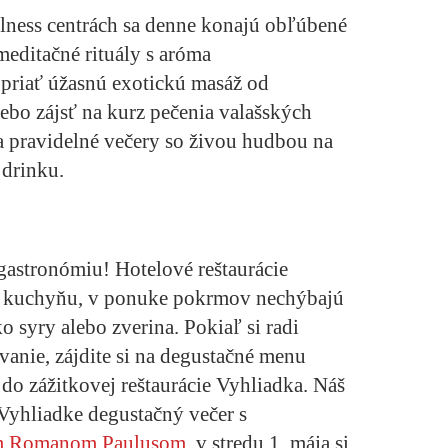
ellness centrách sa denne konajú obľúbené
editačné rituály s aróma
opriať úžasnú
exotickú masáž
od
ebo zájsť na
kurz pečenia valašských
ia pravidelné večery so živou hudbou na
 drinku.
astronómiu! Hotelové reštaurácie
 kuchyňu, v ponuke pokrmov nechýbajú
o syry alebo zverina. Pokiaľ si radi
vanie, zájdite si na degustačné menu
o zážitkovej reštaurácie Vyhliadka. Náš
o Vyhliadke degustačný večer s
om Romanom Paulusom
, v stredu 1. mája si