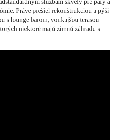
adštandardným službám skvelý pre páry a
ómie. Práve prešiel rekonštrukciou a pýši
ou s lounge barom, vonkajšou terasou
torých niektoré majú zimnú záhradu s