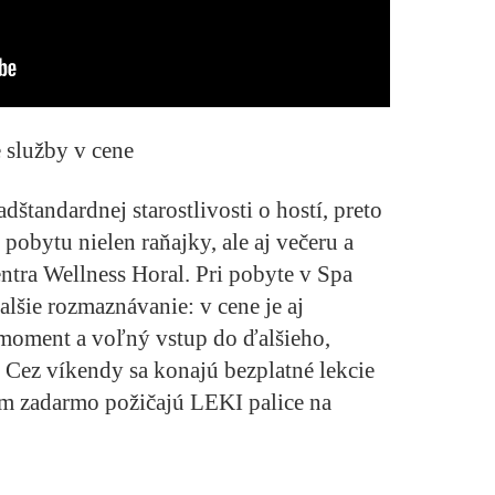
e služby v cene
dštandardnej starostlivosti o hostí, preto
i pobytu
nielen raňajky, ale aj večeru a
ntra Wellness Horal
. Pri pobyte v Spa
alšie rozmaznávanie: v cene je aj
moment a voľný vstup do ďalšieho,
. Cez víkendy sa konajú bezplatné
lekcie
ám zadarmo požičajú LEKI palice na