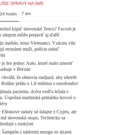
JŠIE SPRÁVY NA SME
7 dní
24 hodín
mohol kúpiť slovenské Tesco? Favorit je
o záujem môžu prejaviť aj ďalší
 ju mafián, teraz Vietnamci. Vzácnu vilu
ú neznámi muži, polícia zatiaľ
hla
 je len jedno: Auto, ktoré malo zmeniť
parkuje v Brezne
 chválil, že obnovia nadjazd, aby ušetrili
e. Reálne prídu o 1,8 milióna z eurofondov
ímala pacienta, dcéra vedľa ležala s
u. Úspešná martinská primárka hovorí o
iéry
 Eštokove radary sú údajne z Cypru, ale
 má slovenskú stopu. Technicky sa
zhodujú s ruskými
Šampión s nádormi mozgu so slzami