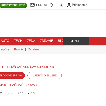
Prihlásenie
POST.sk
KÚPIŤ
PREDPLATNÉ
AUTO
TECH
ŽENA
ZDRAVIE
BLOG
MENU
Hľadaj
regióny
Korzár
Ostatné
JTE TLAČOVÉ SPRÁVY NA SME.SK
TLAČOVÉ SPRÁVY
VŠETKO O SLUŽBE
JŠIE TLAČOVÉ SPRÁVY
3 dni
7 dní
24 hodín