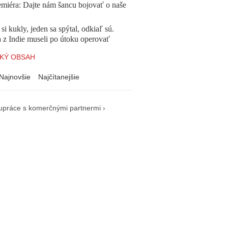
emiéra: Dajte nám šancu bojovať o naše
 si kukly, jeden sa spýtal, odkiaľ sú.
a z Indie museli po útoku operovať
KÝ OBSAH
Najnovšie
Najčítanejšie
upráce s komerčnými partnermi ›