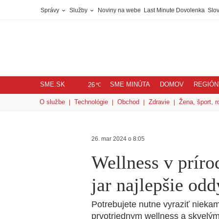
Správy
Služby
Noviny na webe
Last Minute Dovolenka
Slov
SME.SK
SME MINÚTA
DOMOV
REGIÓN
℃
26
O službe
Technológie
Obchod
Zdravie
Žena, šport, r
26. mar 2024 o 8:05
Wellness v príro
jar najlepšie od
Potrebujete nutne vyraziť niekam
prvotriednym wellness a skvelý