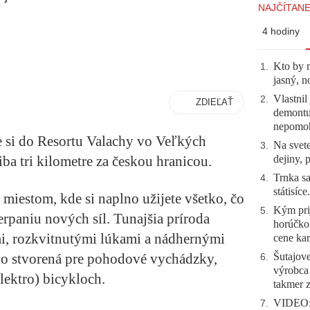
NAJČÍTANE
4 hodiny
Kto by 
1
.
jasný, n
Vlastnil
2
.
ZDIEĽAŤ
demontuj
nepomo
te si do Resortu Valachy vo Veľkých
Na svete
3
.
dejiny, 
iba tri kilometre za českou hranicou.
Trnka sa
4
.
státisíc
miestom, kde si naplno užijete všetko, čo
Kým prij
5
.
rpaniu nových síl. Tunajšia príroda
horúčko
, rozkvitnutými lúkami a nádhernými
cene kar
Šutajove
ko stvorená pre pohodové vychádzky,
6
.
výrobca
elektro) bicykloch.
takmer 
VIDEO: 
7
.