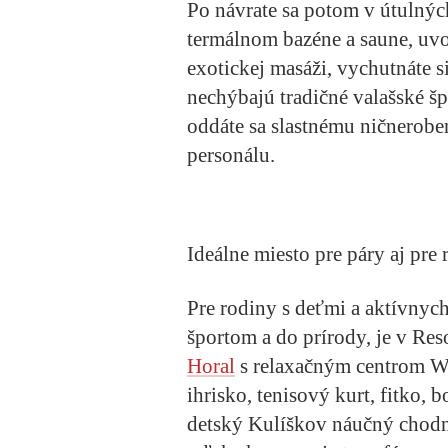
Po návrate sa potom v útulný
termálnom bazéne a saune, uvo
exotickej masáži, vychutnáte 
nechýbajú tradičné valašské špe
oddáte sa slastnému ničnerobe
personálu.
Ideálne miesto pre páry aj pre
Pre rodiny s deťmi a aktívnych
športom a do prírody, je v Re
Horal
s relaxačným centrom Wel
ihrisko, tenisový kurt, fitko,
detský Kulíškov náučný chod