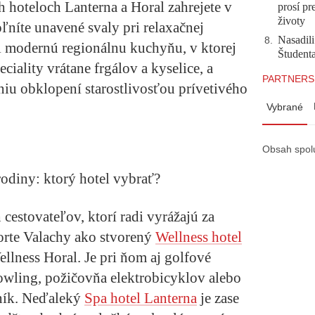
ch hoteloch
Lanterna a Horal
zahrejete v
prosí pr
životy
ľníte unavené svaly pri relaxačnej
Nasadili
8
.
si modernú regionálnu kuchyňu, v ktorej
Študent
ciality vrátane frgálov a kyselice, a
PARTNERS
niu obklopení starostlivosťou prívetivého
Vybrané
Obsah spol
 rodiny: ktorý hotel vybrať?
 cestovateľov, ktorí radi vyrážajú za
sorte Valachy ako stvorený
Wellness hotel
lness Horal. Je pri ňom aj golfové
 bowling, požičovňa elektrobicyklov alebo
ník. Neďaleký
Spa hotel Lanterna
je zase