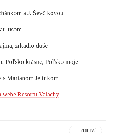
 Suchánkom a J. Ševčíkovou
Paulusom
ajina, zrkadlo duše
om: Poľsko krásne, Poľsko moje
va s Marianom Jelínkom
a webe Resortu Valachy
.
ZDIEĽAŤ