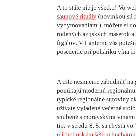
A to stále nie je všetko! Vo w
saunové rituály
(novinkou sú m
vydymovadlami), môžete si d
rodených ázijských masérok al
frgálov
. V Lanterne vás poteš
posedenie pri poháriku vína či
A ešte nesmieme zabudnúť na g
ponúkajú modernú regionálnu
typické regionálne suroviny ak
užívate vyladené večerné stolo
snúbené s moravskými vínami d
tip: v stredu 8. 5. sa chystá v
michelinským šéfkuchuchár