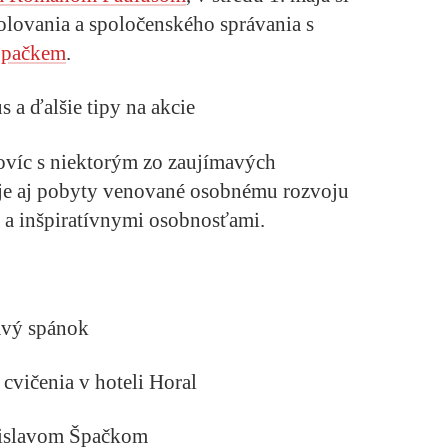
lovania a spoločenského správania s
 Špačkem
.
 a ďalšie tipy na akcie
ovíc s niektorým zo zaujímavých
je aj pobyty venované osobnému rozvoju
a inšpiratívnymi osobnosťami.
ravý spánok
 cvičenia v hoteli Horal
Ladislavom Špačkom