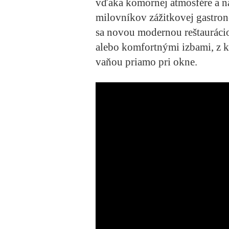
vďaka komornej atmosfére a n
milovníkov zážitkovej gastron
sa novou modernou reštauráci
alebo komfortnými izbami, z k
vaňou priamo pri okne.