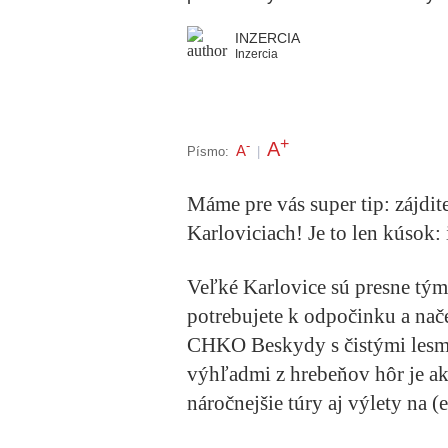
INZERCIA
Inzercia
+
A
-
A
Písmo:
|
Máme pre vás super tip: zájdi
Karloviciach! Je to len kúsok: 
Veľké Karlovice sú presne tým 
potrebujete k odpočinku a nače
CHKO Beskydy s čistými lesmi
výhľadmi z hrebeňov hôr je a
náročnejšie túry aj výlety na (