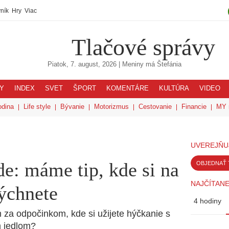
ník
Hry
Viac
Tlačové správy
Piatok, 7. august, 2026
| Meniny má
Štefánia
Y
INDEX
SVET
ŠPORT
KOMENTÁRE
KULTÚRA
VIDEO
odina
Life style
Bývanie
Motorizmus
Cestovanie
Financie
MY 
UVEREJŇU
de: máme tip, kde si na
OBJEDNAŤ 
NAJČÍTANE
dýchnete
4 hodiny
 za odpočinkom, kde si užijete hýčkanie s
m jedlom?