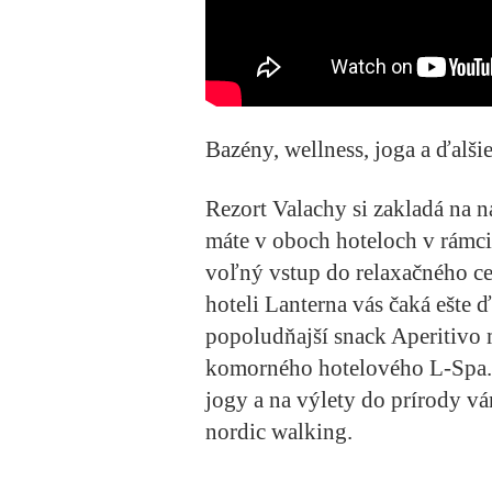
Bazény, wellness, joga a ďalši
Rezort Valachy si zakladá na na
máte v oboch hoteloch v rámc
voľný vstup do relaxačného ce
hoteli Lanterna vás čaká ešte ď
popoludňajší snack
Aperitivo 
komorného
hotelového L-Spa
jogy
a na výlety do prírody v
nordic walking.