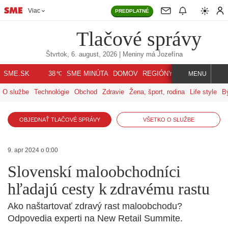
Viac
PREDPLATNÉ
Tlačové správy
Štvrtok, 6. august, 2026
| Meniny má
Jozefína
℃
SME.SK
SME MINÚTA
DOMOV
REGIÓNY
INDEX
SVET
38
MENU
O službe
Technológie
Obchod
Zdravie
Žena, šport, rodina
Life style
B
OBJEDNAŤ TLAČOVÉ SPRÁVY
VŠETKO O SLUŽBE
9. apr 2024 o 0:00
Slovenskí maloobchodníci
hľadajú cesty k zdravému rastu
Ako naštartovať zdravý rast maloobchodu?
Odpovedia experti na New Retail Summite.