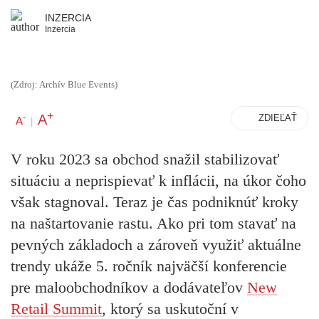
INZERCIA
Inzercia
(Zdroj: Archív Blue Events)
+
A
-
ZDIEĽAŤ
A
|
V roku 2023 sa obchod snažil stabilizovať
situáciu a neprispievať k inflácii, na úkor čoho
však stagnoval. Teraz je čas podniknúť kroky
na naštartovanie rastu. Ako pri tom stavať na
pevných základoch a zároveň využiť aktuálne
trendy ukáže 5. ročník najväčší konferencie
pre maloobchodníkov a dodávateľov
New
Retail Summit
, ktorý sa uskutoční v