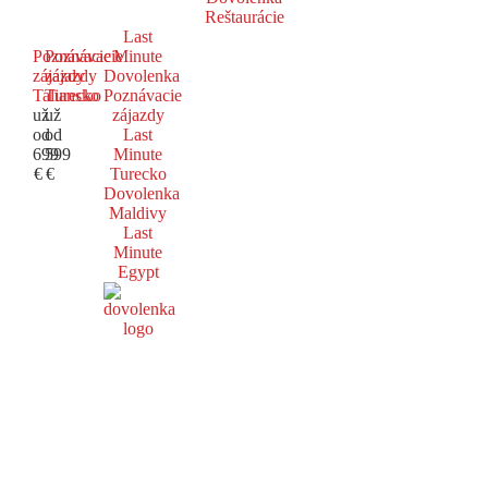
Reštaurácie
Last
Poznávacie
Poznávacie
Minute
zájazdy
zájazdy
Dovolenka
Taliansko
Turecko
Poznávacie
už
už
zájazdy
od
od
Last
699
599
Minute
€
€
Turecko
Dovolenka
Maldivy
Last
Minute
Egypt