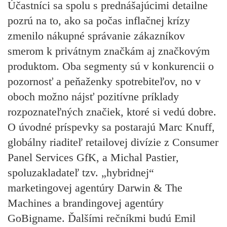
Účastníci sa spolu s prednášajúcimi detailne
pozrú na to, ako sa počas inflačnej krízy
zmenilo nákupné správanie zákazníkov
smerom k privátnym značkám aj značkovým
produktom. Oba segmenty sú v konkurencii o
pozornosť a peňaženky spotrebiteľov, no v
oboch možno nájsť pozitívne príklady
rozpoznateľných značiek, ktoré si vedú dobre.
O úvodné príspevky sa postarajú
Marc Knuff
,
globálny riaditeľ retailovej divízie z
Consumer
Panel Services GfK
, a
Michal Pastier
,
spoluzakladateľ tzv. „hybridnej“
marketingovej agentúry
Darwin & The
Machines
a brandingovej agentúry
GoBigname
. Ďalšími rečníkmi budú
Emil