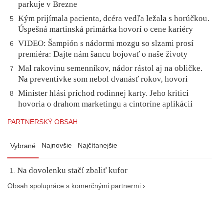
parkuje v Brezne
Kým prijímala pacienta, dcéra vedľa ležala s horúčkou.
5
Úspešná martinská primárka hovorí o cene kariéry
VIDEO: Šampión s nádormi mozgu so slzami prosí
6
premiéra: Dajte nám šancu bojovať o naše životy
Mal rakovinu semenníkov, nádor rástol aj na obličke.
7
Na preventívke som nebol dvanásť rokov, hovorí
Minister hlási príchod rodinnej karty. Jeho kritici
8
hovoria o drahom marketingu a cintoríne aplikácií
PARTNERSKÝ OBSAH
Najnovšie
Najčítanejšie
Vybrané
Na dovolenku stačí zbaliť kufor
Obsah spolupráce s komerčnými partnermi ›