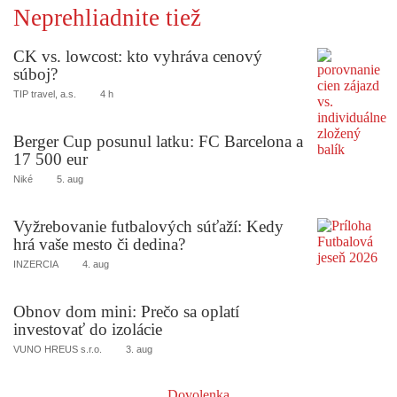
Neprehliadnite tiež
CK vs. lowcost: kto vyhráva cenový
súboj?
TIP travel, a.s.
4 h
Berger Cup posunul latku: FC Barcelona a
17 500 eur
Niké
5. aug
Vyžrebovanie futbalových súťaží: Kedy
hrá vaše mesto či dedina?
INZERCIA
4. aug
Obnov dom mini: Prečo sa oplatí
investovať do izolácie
VUNO HREUS s.r.o.
3. aug
Dovolenka