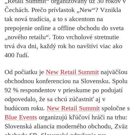
„Retail Summit“ organizovaný už 30 rokov v
Čechách. Prečo prívlastok „New“? Vznikla
tak nová tradícia, a to s akcentom na
prepojenie online a offline obchodu do sveta
„nového retailu“. Toto vrcholové stretnutie
trvá dva dni, každý rok ho navštívi viac ako
400 ľudí.
Od počiatku je
New Retail Summit
najväčšou
obchodnou konferenciou na Slovensku. Spolu
92 % respondentov v prieskume po podujatí
odpovedalo, že sa chcú zúčastniť aj v
budúcom roku.
New Retail Summit
spoločne s
Blue Events
organizujú kľúčoví hráči na trhu:
Slovenská aliancia moderného obchodu, Zväz