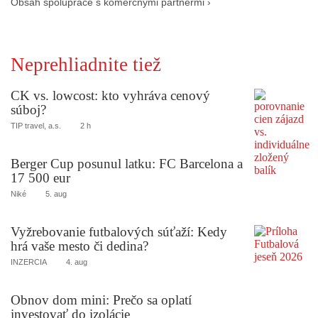
Obsah spolupráce s komerčnými partnermi ›
Neprehliadnite tiež
CK vs. lowcost: kto vyhráva cenový
súboj?
TIP travel, a.s.
2 h
Berger Cup posunul latku: FC Barcelona a
17 500 eur
Niké
5. aug
Vyžrebovanie futbalových súťaží: Kedy
hrá vaše mesto či dedina?
INZERCIA
4. aug
Obnov dom mini: Prečo sa oplatí
investovať do izolácie