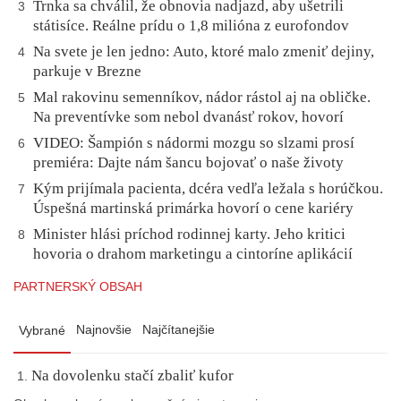
Trnka sa chválil, že obnovia nadjazd, aby ušetrili
3
státisíce. Reálne prídu o 1,8 milióna z eurofondov
Na svete je len jedno: Auto, ktoré malo zmeniť dejiny,
4
parkuje v Brezne
Mal rakovinu semenníkov, nádor rástol aj na obličke.
5
Na preventívke som nebol dvanásť rokov, hovorí
VIDEO: Šampión s nádormi mozgu so slzami prosí
6
premiéra: Dajte nám šancu bojovať o naše životy
Kým prijímala pacienta, dcéra vedľa ležala s horúčkou.
7
Úspešná martinská primárka hovorí o cene kariéry
Minister hlási príchod rodinnej karty. Jeho kritici
8
hovoria o drahom marketingu a cintoríne aplikácií
PARTNERSKÝ OBSAH
Najnovšie
Najčítanejšie
Vybrané
Na dovolenku stačí zbaliť kufor