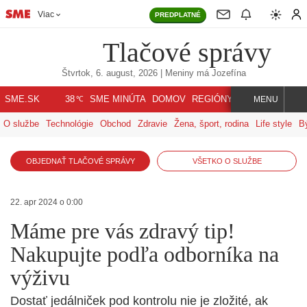
Viac
PREDPLATNÉ
Tlačové správy
Štvrtok, 6. august, 2026
| Meniny má
Jozefína
℃
SME.SK
SME MINÚTA
DOMOV
REGIÓNY
INDEX
SVET
38
MENU
O službe
Technológie
Obchod
Zdravie
Žena, šport, rodina
Life style
B
OBJEDNAŤ TLAČOVÉ SPRÁVY
VŠETKO O SLUŽBE
22. apr 2024 o 0:00
Máme pre vás zdravý tip!
Nakupujte podľa odborníka na
výživu
Dostať jedálniček pod kontrolu nie je zložité, ak