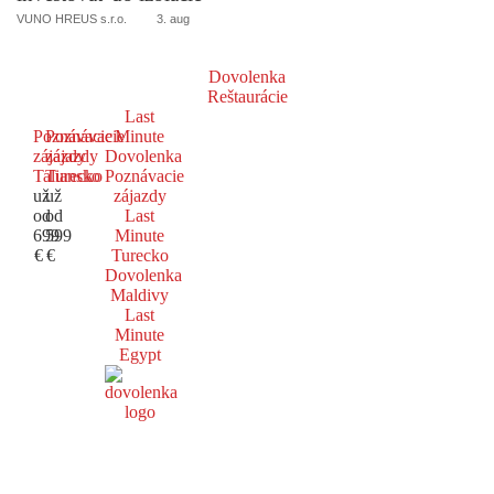
VUNO HREUS s.r.o.
3. aug
Dovolenka
Reštaurácie
Last
Poznávacie
Poznávacie
Minute
zájazdy
zájazdy
Dovolenka
Taliansko
Turecko
Poznávacie
už
už
zájazdy
od
od
Last
699
599
Minute
€
€
Turecko
Dovolenka
Maldivy
Last
Minute
Egypt