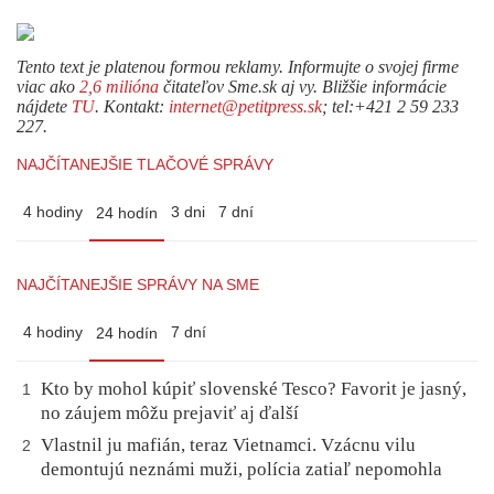
Tento text je platenou formou reklamy. Informujte o svojej firme
viac ako
2,6 milióna
čitateľov Sme.sk aj vy. Bližšie informácie
nájdete
TU
. Kontakt:
internet@petitpress.sk
; tel:+421 2 59 233
227.
NAJČÍTANEJŠIE TLAČOVÉ SPRÁVY
4 hodiny
3 dni
7 dní
24 hodín
NAJČÍTANEJŠIE SPRÁVY NA SME
4 hodiny
7 dní
24 hodín
Kto by mohol kúpiť slovenské Tesco? Favorit je jasný,
1
no záujem môžu prejaviť aj ďalší
Vlastnil ju mafián, teraz Vietnamci. Vzácnu vilu
2
demontujú neznámi muži, polícia zatiaľ nepomohla