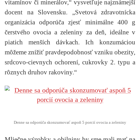
vitamínov či minerálov,“ vysvetľuje najznámejší
docent na Slovensku. „Svetová zdravotnícka
organizácia odporúča zjesť minimálne 400 g
čerstvého ovocia a zeleniny za deň, ideálne v
piatich menších dávkach. Ich konzumáciou
môžeme znížiť pravdepodobnosť vzniku obezity,
srdcovo-cievnych ochorení, cukrovky 2. typu a
rôznych druhov rakoviny.“
Denne sa odporúča skonzumovať aspoň 5 porcií ovocia a zeleniny
Mliečne výrobky a obilniny by sme mali mať na