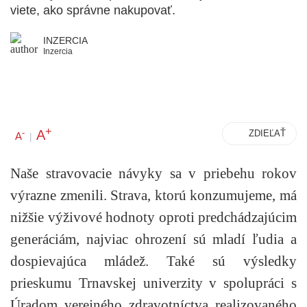
viete, ako správne nakupovať.
INZERCIA
Inzercia
+
A
-
ZDIEĽAŤ
A
|
Naše stravovacie návyky sa v priebehu rokov
výrazne zmenili. Strava, ktorú konzumujeme, má
nižšie výživové hodnoty oproti predchádzajúcim
generáciám, najviac ohrození sú mladí ľudia a
dospievajúca mládež. Také sú výsledky
prieskumu Trnavskej univerzity v spolupráci s
Úradom verejného zdravotníctva realizovaného