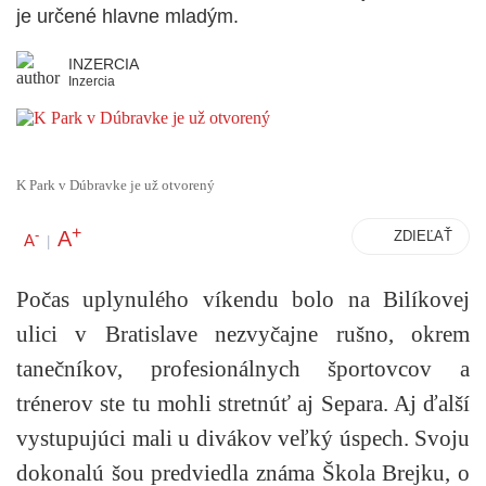
je určené hlavne mladým.
INZERCIA
Inzercia
K Park v Dúbravke je už otvorený
+
A
-
ZDIEĽAŤ
A
|
Počas uplynulého víkendu bolo na Bilíkovej
ulici v Bratislave nezvyčajne rušno, okrem
tanečníkov, profesionálnych športovcov a
trénerov ste tu mohli stretnúť aj Separa. Aj ďalší
vystupujúci mali u divákov veľký úspech. Svoju
dokonalú šou predviedla známa Škola Brejku, o