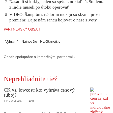
Nasadili si kukly, jeden sa spýtal, odkiaľ sú. Študenta
7
z Indie museli po útoku operovať
VIDEO: Šampión s nádormi mozgu so slzami prosí
8
premiéra: Dajte nám šancu bojovať o naše životy
PARTNERSKÝ OBSAH
Najnovšie
Najčítanejšie
Vybrané
Obsah spolupráce s komerčnými partnermi ›
Neprehliadnite tiež
CK vs. lowcost: kto vyhráva cenový
súboj?
TIP travel, a.s.
10 h