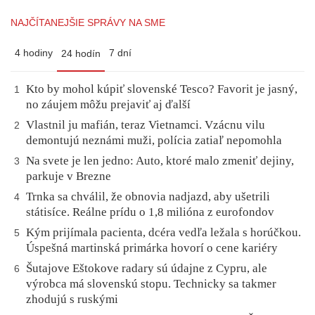
NAJČÍTANEJŠIE SPRÁVY NA SME
4 hodiny
7 dní
24 hodín
Kto by mohol kúpiť slovenské Tesco? Favorit je jasný,
1
no záujem môžu prejaviť aj ďalší
Vlastnil ju mafián, teraz Vietnamci. Vzácnu vilu
2
demontujú neznámi muži, polícia zatiaľ nepomohla
Na svete je len jedno: Auto, ktoré malo zmeniť dejiny,
3
parkuje v Brezne
Trnka sa chválil, že obnovia nadjazd, aby ušetrili
4
státisíce. Reálne prídu o 1,8 milióna z eurofondov
Kým prijímala pacienta, dcéra vedľa ležala s horúčkou.
5
Úspešná martinská primárka hovorí o cene kariéry
Šutajove Eštokove radary sú údajne z Cypru, ale
6
výrobca má slovenskú stopu. Technicky sa takmer
zhodujú s ruskými