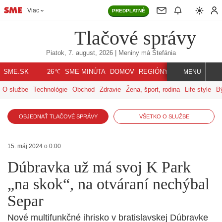
Viac
PREDPLATNÉ
Tlačové správy
Piatok, 7. august, 2026
| Meniny má
Štefánia
℃
SME.SK
SME MINÚTA
DOMOV
REGIÓNY
INDEX
SVET
26
MENU
O službe
Technológie
Obchod
Zdravie
Žena, šport, rodina
Life style
B
OBJEDNAŤ TLAČOVÉ SPRÁVY
VŠETKO O SLUŽBE
15. máj 2024 o 0:00
Dúbravka už má svoj K Park
„na skok“, na otváraní nechýbal
Separ
Nové multifunkčné ihrisko v bratislavskej Dúbravke