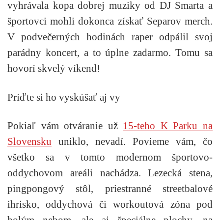
vyhrávala kopa dobrej muziky od DJ Smarta a
športovci mohli dokonca získať Separov merch.
V podvečerných hodinách raper odpálil svoj
parádny koncert, a to úplne zadarmo. Tomu sa
hovorí skvelý víkend!
Príďte si ho vyskúšať aj vy
Pokiaľ vám otváranie už
15-teho K Parku na
Slovensku
uniklo, nevadí. Povieme vám, čo
všetko sa v tomto modernom športovo-
oddychovom areáli nachádza. Lezecká stena,
pingpongový stôl, priestranné streetbalové
ihrisko, oddychová či workoutová zóna pod
holým nebom, ale aj špeciálne plochy, na