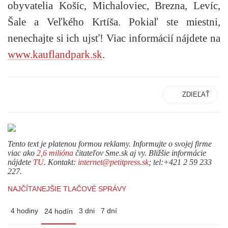
obyvatelia Košíc, Michaloviec, Brezna, Levíc,
Šale a Veľkého Krtíša. Pokiaľ ste miestni,
nenechajte si ich ujsť! Viac informácií nájdete na
www.kauflandpark.sk
.
ZDIEĽAŤ
Tento text je platenou formou reklamy. Informujte o svojej firme
viac ako
2,6 milióna
čitateľov Sme.sk aj vy. Bližšie informácie
nájdete
TU
. Kontakt:
internet@petitpress.sk
; tel:+421 2 59 233
227.
NAJČÍTANEJŠIE TLAČOVÉ SPRÁVY
4 hodiny
3 dni
7 dní
24 hodín