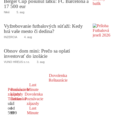
Berger Cup posunul latku: FC Barcelona a
17 500 eur
Niké
5. aug
Vyžrebovanie futbalových súťaží: Kedy
hrá vaše mesto či dedina?
INZERCIA
4. aug
Obnov dom mini: Prečo sa oplatí
investovať do izolácie
VUNO HREUS s.r.o.
3. aug
Dovolenka
Reštaurácie
Last
Poznávacie
Poznávacie
Minute
zájazdy
zájazdy
Dovolenka
Turecko
Taliansko
Poznávacie
už
už
zájazdy
od
od
Last
599
699
Minute