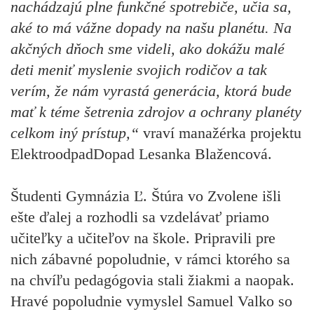
nachádzajú plne funkčné spotrebiče, učia sa,
aké to má vážne dopady na našu planétu. Na
akčných dňoch sme videli, ako dokážu malé
deti meniť myslenie svojich rodičov a tak
verím, že nám vyrastá generácia, ktorá bude
mať k téme šetrenia zdrojov a ochrany planéty
celkom iný prístup,“
vraví manažérka projektu
ElektroodpadDopad Lesanka Blažencová.
Študenti Gymnázia Ľ. Štúra vo Zvolene išli
ešte ďalej a rozhodli sa vzdelávať priamo
učiteľky a učiteľov na škole. Pripravili pre
nich zábavné popoludnie, v rámci ktorého sa
na chvíľu pedagógovia stali žiakmi a naopak.
Hravé popoludnie vymyslel Samuel Valko so