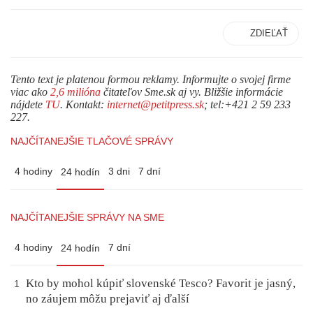
ZDIEĽAŤ
Tento text je platenou formou reklamy. Informujte o svojej firme
viac ako
2,6 milióna
čitateľov Sme.sk aj vy. Bližšie informácie
nájdete
TU
. Kontakt:
internet@petitpress.sk
; tel:+421 2 59 233
227.
NAJČÍTANEJŠIE TLAČOVÉ SPRÁVY
4 hodiny
3 dni
7 dní
24 hodín
NAJČÍTANEJŠIE SPRÁVY NA SME
4 hodiny
7 dní
24 hodín
Kto by mohol kúpiť slovenské Tesco? Favorit je jasný,
1
no záujem môžu prejaviť aj ďalší