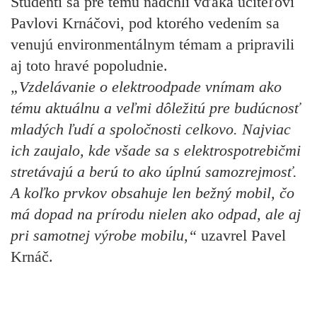
Študenti sa pre tému nadchli vďaka učiteľovi
Pavlovi Krnáčovi, pod ktorého vedením sa
venujú environmentálnym témam a pripravili
aj toto hravé popoludnie.
„Vzdelávanie o elektroodpade vnímam ako
tému aktuálnu a veľmi dôležitú pre budúcnosť
mladých ľudí a spoločnosti celkovo. Najviac
ich zaujalo, kde všade sa s elektrospotrebičmi
stretávajú a berú to ako úplnú samozrejmosť.
A koľko prvkov obsahuje len bežný mobil, čo
má dopad na prírodu nielen ako odpad, ale aj
pri samotnej výrobe mobilu,“
uzavrel Pavel
Krnáč.