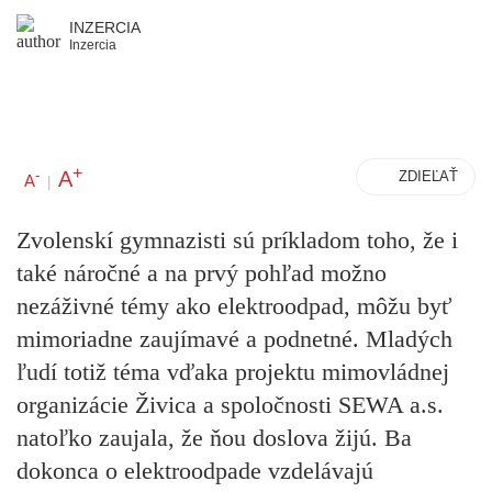
INZERCIA
Inzercia
+
A
-
ZDIEĽAŤ
A
|
Zvolenskí gymnazisti sú príkladom toho, že i
také náročné a na prvý pohľad možno
nezáživné témy ako elektroodpad, môžu byť
mimoriadne zaujímavé a podnetné. Mladých
ľudí totiž téma vďaka projektu mimovládnej
organizácie Živica a spoločnosti SEWA a.s.
natoľko zaujala, že ňou doslova žijú. Ba
dokonca o elektroodpade vzdelávajú