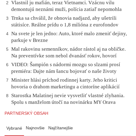
Vlastnil ju mafián, teraz Vietnamci. Vzácnu vilu
2
demontujú neznámi muži, polícia zatiaľ nepomohla
Trnka sa chválil, že obnovia nadjazd, aby ušetrili
3
státisíce. Reálne prídu o 1,8 milióna z eurofondov
Na svete je len jedno: Auto, ktoré malo zmeniť dejiny,
4
parkuje v Brezne
Mal rakovinu semenníkov, nádor rástol aj na obličke.
5
Na preventívke som nebol dvanásť rokov, hovorí
VIDEO: Šampión s nádormi mozgu so slzami prosí
6
premiéra: Dajte nám šancu bojovať o naše životy
Minister hlási príchod rodinnej karty. Jeho kritici
7
hovoria o drahom marketingu a cintoríne aplikácií
Starostka Malatinej nevie vysvetliť vlastné zlyhania.
8
Spolu s manželom útočí na novinárku MY Orava
PARTNERSKÝ OBSAH
Najnovšie
Najčítanejšie
Vybrané