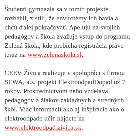
Študenti gymnázia sa v tomto projekte
rozbehli, zistili, že envirotémy ich bavia a
chcú ďalej pokračovať. Apelujú na svojich
pedagógov a škola zvažuje vstup do programu
Zelená škola, kde prebieha registrácia práve
teraz na
www.zelenaskola.sk
.
CEEV Živica realizuje v spolupráci s firmou
SEWA, a.s. projekt ElektroodpadDopad už 7
rokov. Prostredníctvom neho vzdeláva
pedagógov a žiakov základných a stredných
škôl. Viac informácií ako aj inšpirácie ako o
elektroodpade učiť nájdete na
www.elektroodpad.zivica.sk
.