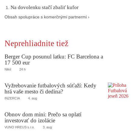
Na dovolenku stačí zbaliť kufor
Obsah spolupráce s komerčnými partnermi ›
Neprehliadnite tiež
Berger Cup posunul latku: FC Barcelona a
17 500 eur
Niké
24 h
Vyžrebovanie futbalových súťaží: Kedy
hrá vaše mesto či dedina?
INZERCIA
4. aug
Obnov dom mini: Prečo sa oplatí
investovať do izolácie
VUNO HREUS s.r.o.
3. aug