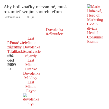
Aby boli značky relevantné, musia
rozumieť svojim spotrebiteľom
Petitpress a.s.
30. júl
Dovolenka
Reštaurácie
Last
Poznávacie
Poznávacie
Minute
zájazdy
zájazdy
Dovolenka
Turecko
Taliansko
Poznávacie
už
už
zájazdy
od
od
Last
599
699
Minute
€
€
Turecko
Dovolenka
Maldivy
Last
Minute
Egypt