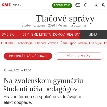
Viac
PREDPLATNÉ
Tlačové správy
Štvrtok, 6. august, 2026
| Meniny má
Jozefína
℃
SME.SK
SME MINÚTA
DOMOV
REGIÓNY
INDEX
SVET
38
MENU
O službe
Technológie
Obchod
Zdravie
Žena, šport, rodina
Life style
B
OBJEDNAŤ TLAČOVÉ SPRÁVY
VŠETKO O SLUŽBE
21. máj 2024 o 12:00
Na zvolenskom gymnáziu
študenti učia pedagógov
Hravou formou sa spoločne vzdelávajú o
elektroodpade.