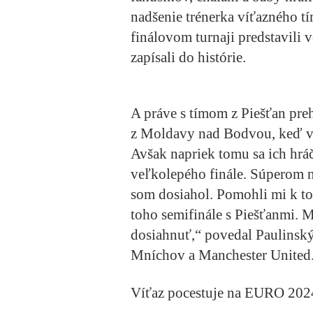
nadšenie trénerka víťazného t
finálovom turnaji predstavili v
zapísali do histórie.
A práve s tímom z Piešťan pre
z Moldavy nad Bodvou, keď v 
Avšak napriek tomu sa ich hráč
veľkolepého finále. Súperom n
som dosiahol. Pomohli mi k t
toho semifinále s Piešťanmi. M
dosiahnuť,“ povedal Paulinsk
Mníchov a Manchester United
Víťaz pocestuje na EURO 202