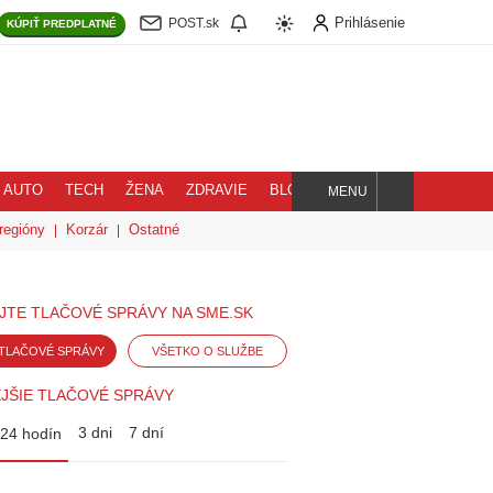
Prihlásenie
POST.sk
KÚPIŤ
PREDPLATNÉ
AUTO
TECH
ŽENA
ZDRAVIE
BLOG
MENU
Hľadaj
regióny
Korzár
Ostatné
JTE TLAČOVÉ SPRÁVY NA SME.SK
TLAČOVÉ SPRÁVY
VŠETKO O SLUŽBE
JŠIE TLAČOVÉ SPRÁVY
3 dni
7 dní
24 hodín