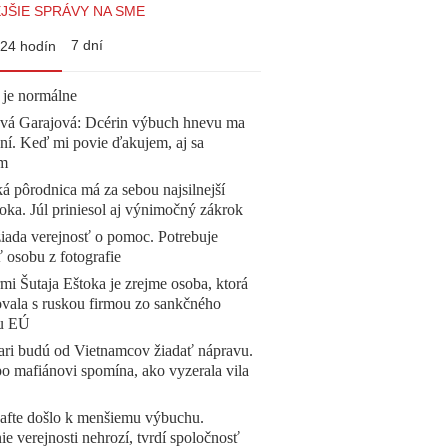
JŠIE SPRÁVY NA SME
7 dní
24 hodín
 je normálne
ová Garajová: Dcérin výbuch hnevu ma
ní. Keď mi povie ďakujem, aj sa
ím
á pôrodnica má za sebou najsilnejší
oka. Júl priniesol aj výnimočný zákrok
žiada verejnosť o pomoc. Potrebuje
ť osobu z fotografie
mi Šutaja Eštoka je zrejme osoba, ktorá
vala s ruskou firmou zo sankčného
u EÚ
ari budú od Vietnamcov žiadať nápravu.
o mafiánovi spomína, ako vyzerala vila
afte došlo k menšiemu výbuchu.
e verejnosti nehrozí, tvrdí spoločnosť