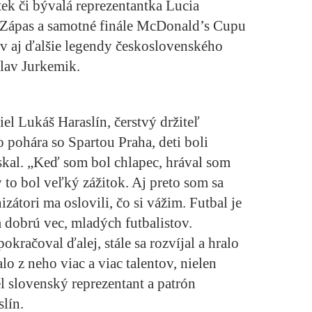
ek či bývalá reprezentantka Lucia
 Zápas a samotné finále McDonald’s Cupu
ov aj ďalšie legendy československého
slav Jurkemik.
iel Lukáš Haraslín, čerstvý držiteľ
 pohára so Spartou Praha, deti boli
skal. „Keď som bol chlapec, hrával som
to bol veľký zážitok. Aj preto som sa
zátori ma oslovili, čo si vážim. Futbal je
 dobrú vec, mladých futbalistov.
račoval ďalej, stále sa rozvíjal a hralo
lo z neho viac a viac talentov, nielen
el slovenský reprezentant a patrón
lín.