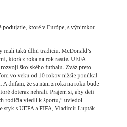
podujatie, ktoré v Európe, s výnimkou
by mali takú dlhú tradíciu. McDonald’s
ni, ktorá z roka na rok rastie. UEFA
 rozvoji školského futbalu. Zväz preto
eťom vo veku od 10 rokov nižšie ponúkal
. A dúfam, že sa nám z roka na roku bude
toré doteraz nehrali. Prajem si, aby deti
h rodičia viedli k športu,“ uviedol
e styk s UEFA a FIFA, Vladimír Lupták.