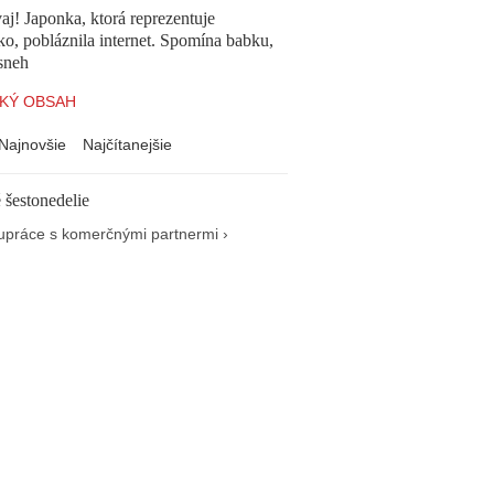
aj! Japonka, ktorá reprezentuje
o, pobláznila internet. Spomína babku,
sneh
KÝ OBSAH
Najnovšie
Najčítanejšie
 šestonedelie
upráce s komerčnými partnermi ›