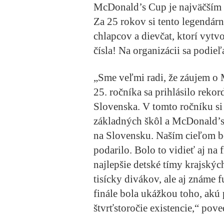
McDonald’s Cup je najväčším 
Za 25 rokov si tento legendárn
chlapcov a dievčat, ktorí vytvo
čísla! Na organizácii sa podieľ
„Sme veľmi radi, že záujem o 
25. ročníka sa prihlásilo reko
Slovenska. V tomto ročníku si 
základných škôl a McDonald’s 
na Slovensku. Naším cieľom bol
podarilo. Bolo to vidieť aj na f
najlepšie detské tímy krajskýc
tisícky divákov, ale aj známe 
finále bola ukážkou toho, akú 
štvrťstoročie existencie,“ po