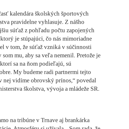
asť kalendára školských športových
lstva pravidelne vyhlasuje. Z nášho
jšiu súťaž z pohľadu počtu zapojených
ktorý je stúpajúci, čo nás mimoriadne
l v tom, že súťaž vzniká v súčinnosti
y som mu, aby sa veľa nemenil. Pretože je
ktorí sa na ňom podieľajú, sú
dobre. My budeme radi partnermi tejto
 v nej vidíme obrovský prínos,“ povedal
isterstva školstva, vývoja a mládeže SR.
amo na tribúne v Trnave aj brankárka
tácie. Atmosféru si užívala. „Som rada, že