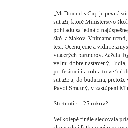
„McDonald’s Cup je pevná súč
súťaží, ktoré Ministerstvo ško
pohľadu sa jedná o najúspešne
škôl a žiakov. Vnímame trend, 
teší. Oceňujeme a vidíme zmyse
viacerých partnerov. Zaželal b
veľmi dobre nastavený, ľudia, 
profesionáli a robia to veľmi 
súťaže aj do budúcna, pretože
Pavol Smutný, v zastúpení Min
Stretnutie o 25 rokov?
Veľkolepé finále sledovala pri
slovenskej futbalovej reprezen