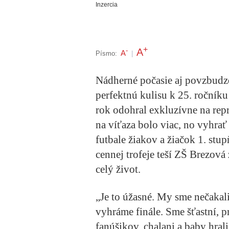
Inzercia
+
A
-
A
Písmo:
|
Nádherné počasie aj povzbudzo
perfektnú kulisu k 25. ročníku
rok odohral exkluzívne na rep
na víťaza bolo viac, no vyhra
futbale žiakov a žiačok 1. stu
cennej trofeje teší ZŠ Brezová 
celý život.
„Je to úžasné. My sme nečakali
vyhráme finále. Sme šťastní, p
fanúšikov, chalani a baby hrali