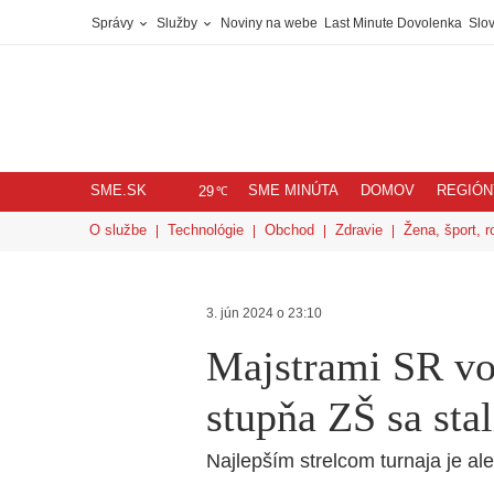
Správy
Služby
Noviny na webe
Last Minute Dovolenka
Slov
SME.SK
SME MINÚTA
DOMOV
REGIÓN
℃
29
O službe
Technológie
Obchod
Zdravie
Žena, šport, r
3. jún 2024 o 23:10
Majstrami SR vo 
stupňa ZŠ sa sta
Najlepším strelcom turnaja je al