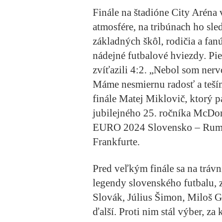
Finále na štadióne City Aréna v
atmosfére, na tribúnach ho sled
základných škôl, rodičia a fan
nádejné futbalové hviezdy. Pi
zvíťazili 4:2. „Nebol som nerv
Máme nesmiernu radosť a teší
finále Matej Miklovič, ktorý p
jubilejného 25. ročníka McDon
EURO 2024 Slovensko – Rumun
Frankfurte.
Pred veľkým finále sa na trávn
legendy slovenského futbalu, 
Slovák, Július Šimon, Miloš 
ďalší. Proti nim stál výber, za 