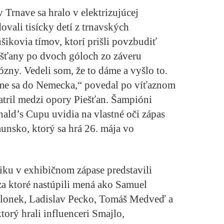
 Trnave sa hralo v elektrizujúcej
ovali tisícky detí z trnavských
úšikovia tímov, ktorí prišli povzbudiť
ešťany po dvoch góloch zo záveru
ózny. Vedeli som, že to dáme a vyšlo to.
me sa do Nemecka,“ povedal po víťaznom
atril medzi opory Piešťan. Šampióni
ald’s Cupu uvidia na vlastné oči zápas
sko, ktorý sa hrá 26. mája vo
iku v exhibičnom zápase predstavili
za ktoré nastúpili mená ako Samuel
Glonek, Ladislav Pecko, Tomáš Medveď a
ktorý hrali influenceri Smajlo,