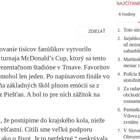
NAJČÍTANE
4 hodiny
Toto nie
1
.
ZDIEĽAŤ
Jarjabk
2
.
už nezra
vanie tisícov fanúšikov vytvorilo
zahanb
 turnaja McDonald’s Cup, ktorý sa tento
Martinsk
3
.
mesiac r
rezentačnom štadióne v Trnave. Favoritov
Polícia 
4
.
ť mohol len jeden. Po napínavom finále vo
stotožni
pňa základných škôl plnom emócii sa z
Za radar
5
.
z Piešťan. A bol to pre nich zážitok na
obchodo
zoznam
Pamiatk
6
.
Vdova p
, že postúpime do krajského kola, nieže
zvnútra
rešťastní. Cítili sme veľkú podporu
V Slovn
7
.
Ohrozeni
 ako o život. Je to perfektné,“ neskrývala