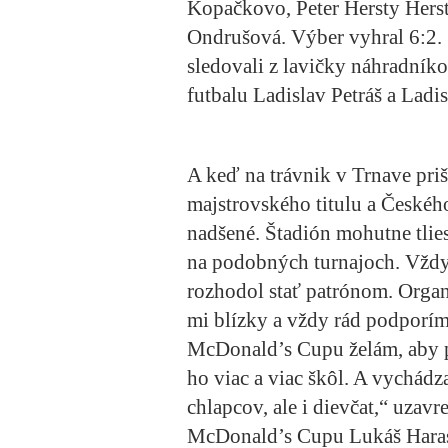
Kopačkovo, Peter Hersty Herst
Ondrušová. Výber vyhral 6:2.
sledovali z lavičky náhradník
futbalu Ladislav Petráš a Ladi
A keď na trávnik v Trnave priš
majstrovského titulu a Českého
nadšené. Štadión mohutne tlie
na podobných turnajoch. Vždy 
rozhodol stať patrónom. Organi
mi blízky a vždy rád podporím
McDonald’s Cupu želám, aby pok
ho viac a viac škôl. A vychádza
chlapcov, ale i dievčat,“ uzavr
McDonald’s Cupu Lukáš Haras