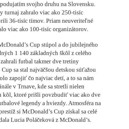
podujatím svojho druhu na Slovensku.
y turnaj zahralo viac ako 250-tisíc
rili 36-tisíc tímov. Priam neuveriteľné
alo viac ako 100-tisíc organizátorov.
McDonald’s Cup stúpol a do jubilejného
rdných 1 140 základných škôl z celého
zahrali futbal takmer dve tretiny
Cup sa stal najväčšou detskou súťažou
o zapojiť čo najviac detí, a to sa nám
inále v Trnave, kde sa stretli nielen
h kôl, ktoré prišli povzbudiť viac ako dve
futbalové legendy a hviezdy. Atmosféra na
prestíž si McDonald’s Cup získal sa celé
vedala Lucia Poláčeková z McDonald’s.