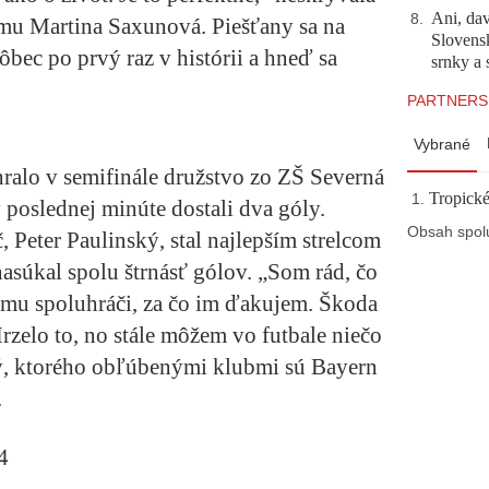
Ani, dav
8
.
ímu Martina Saxunová. Piešťany sa na
Slovensk
ôbec po prvý raz v histórii a hneď sa
srnky a 
PARTNERS
Vybrané
hralo v semifinále družstvo zo ZŠ Severná
Tropické
poslednej minúte dostali dva góly.
Obsah spol
, Peter Paulinský, stal najlepším strelcom
asúkal spolu štrnásť gólov. „Som rád, čo
omu spoluhráči, za čo im ďakujem. Škoda
rzelo to, no stále môžem vo futbale niečo
ý, ktorého obľúbenými klubmi sú Bayern
.
4