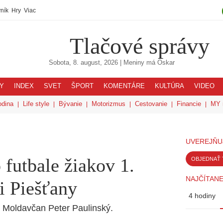
ník
Hry
Viac
Tlačové správy
Sobota, 8. august, 2026
| Meniny má
Oskar
Y
INDEX
SVET
ŠPORT
KOMENTÁRE
KULTÚRA
VIDEO
odina
Life style
Bývanie
Motorizmus
Cestovanie
Financie
MY 
UVEREJŇU
futbale žiakov 1.
OBJEDNAŤ 
NAJČÍTANE
li Piešťany
4 hodiny
e Moldavčan Peter Paulinský.