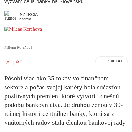
výzvam čelia banky na Slovensku
INZERCIA
Inzercia
Milena Koreňová
+
A
-
ZDIEĽAŤ
A
|
Pôsobí viac ako 35 rokov vo finančnom
sektore a počas svojej kariéry bola súčasťou
pozitívnych premien, ktoré vytvorili dnešnú
podobu bankovníctva. Je druhou ženou v 30-
ročnej histórii centrálnej banky, ktorá sa z
vnútorných radov stala členkou bankovej rady.