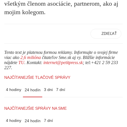
všetkým členom asociácie, partnerom, ako aj
mojim kolegom.
ZDIEĽAŤ
Tento text je platenou formou reklamy. Informujte o svojej firme
viac ako
2,6 milióna
čitateľov Sme.sk aj vy. Bližšie informácie
nájdete
TU
. Kontakt:
internet@petitpress.sk
; tel:+421 2 59 233
227.
NAJČÍTANEJŠIE TLAČOVÉ SPRÁVY
4 hodiny
3 dni
7 dní
24 hodín
NAJČÍTANEJŠIE SPRÁVY NA SME
4 hodiny
7 dní
24 hodín