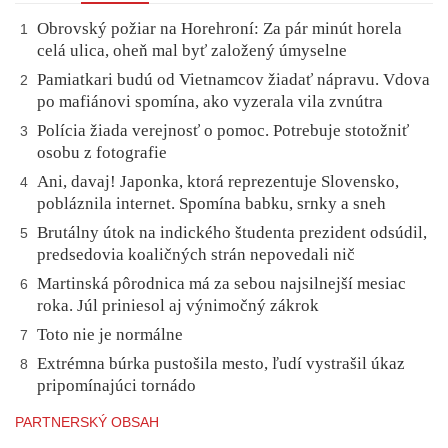
Obrovský požiar na Horehroní: Za pár minút horela
1
celá ulica, oheň mal byť založený úmyselne
Pamiatkari budú od Vietnamcov žiadať nápravu. Vdova
2
po mafiánovi spomína, ako vyzerala vila zvnútra
Polícia žiada verejnosť o pomoc. Potrebuje stotožniť
3
osobu z fotografie
Ani, davaj! Japonka, ktorá reprezentuje Slovensko,
4
pobláznila internet. Spomína babku, srnky a sneh
Brutálny útok na indického študenta prezident odsúdil,
5
predsedovia koaličných strán nepovedali nič
Martinská pôrodnica má za sebou najsilnejší mesiac
6
roka. Júl priniesol aj výnimočný zákrok
Toto nie je normálne
7
Extrémna búrka pustošila mesto, ľudí vystrašil úkaz
8
pripomínajúci tornádo
PARTNERSKÝ OBSAH