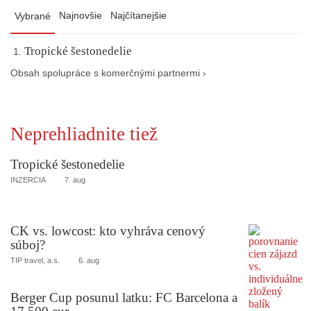
Najnovšie
Najčítanejšie
Vybrané
Tropické šestonedelie
Obsah spolupráce s komerčnými partnermi ›
Neprehliadnite tiež
Tropické šestonedelie
INZERCIA
7. aug
CK vs. lowcost: kto vyhráva cenový
súboj?
TIP travel, a.s.
6. aug
Berger Cup posunul latku: FC Barcelona a