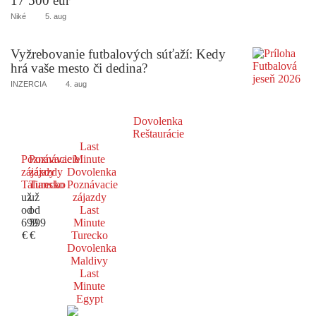
17 500 eur
Niké
5. aug
Vyžrebovanie futbalových súťaží: Kedy
hrá vaše mesto či dedina?
INZERCIA
4. aug
Dovolenka
Reštaurácie
Last
Poznávacie
Poznávacie
Minute
zájazdy
zájazdy
Dovolenka
Taliansko
Turecko
Poznávacie
už
už
zájazdy
od
od
Last
699
599
Minute
€
€
Turecko
Dovolenka
Maldivy
Last
Minute
Egypt