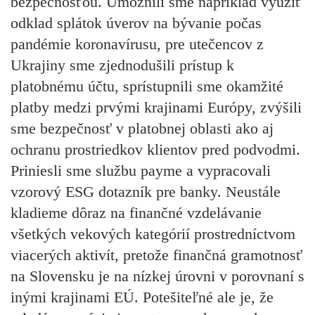
bezpečnosťou. Umožnili sme napríklad využiť
odklad splátok úverov na bývanie počas
pandémie koronavírusu, pre utečencov z
Ukrajiny sme zjednodušili prístup k
platobnému účtu, sprístupnili sme okamžité
platby medzi prvými krajinami Európy, zvýšili
sme bezpečnosť v platobnej oblasti ako aj
ochranu prostriedkov klientov pred podvodmi.
Priniesli sme službu payme a vypracovali
vzorový ESG dotazník pre banky. Neustále
kladieme dôraz na finančné vzdelávanie
všetkých vekových kategórií prostredníctvom
viacerých aktivít, pretože finančná gramotnosť
na Slovensku je na nízkej úrovni v porovnaní s
inými krajinami EÚ. Potešiteľné ale je, že