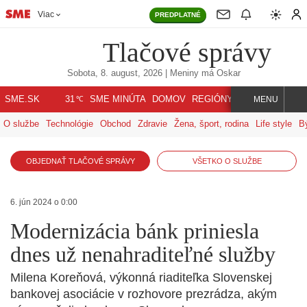
Viac
PREDPLATNÉ
Tlačové správy
Sobota, 8. august, 2026
| Meniny má
Oskar
℃
SME.SK
SME MINÚTA
DOMOV
REGIÓNY
INDEX
SVET
31
MENU
O službe
Technológie
Obchod
Zdravie
Žena, šport, rodina
Life style
B
OBJEDNAŤ TLAČOVÉ SPRÁVY
VŠETKO O SLUŽBE
6. jún 2024 o 0:00
Modernizácia bánk priniesla
dnes už nenahraditeľné služby
Milena Koreňová, výkonná riaditeľka Slovenskej
bankovej asociácie v rozhovore prezrádza, akým