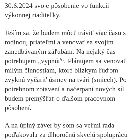
30.6.2024 svoje pôsobenie vo funkcii
výkonnej riaditeľky.
Teším sa, že budem môcť tráviť viac času s
rodinou, priateľmi a venovať sa svojim
zanedbávaným záľubám. Na nejaký čas
potrebujem „vypnúť“. Plánujem sa venovať
milým činnostiam, ktoré blízkym ľuďom
zvyknú vyčariť úsmev na tvári (smiech). Po
potrebnom zotavení a načerpaní nových síl
budem premýšľať o ďalšom pracovnom
pôsobení.
A na úplný záver by som sa veľmi rada
poďakovala za dlhoročnú skvelú spoluprácu