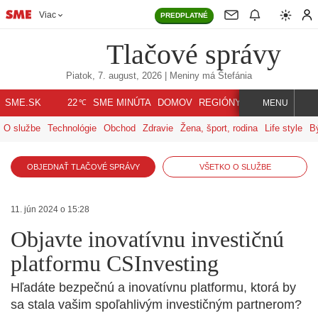
Viac
PREDPLATNÉ
Tlačové správy
Piatok, 7. august, 2026
| Meniny má
Štefánia
℃
SME.SK
SME MINÚTA
DOMOV
REGIÓNY
INDEX
SVET
22
MENU
O službe
Technológie
Obchod
Zdravie
Žena, šport, rodina
Life style
B
OBJEDNAŤ TLAČOVÉ SPRÁVY
VŠETKO O SLUŽBE
11. jún 2024 o 15:28
Objavte inovatívnu investičnú
platformu CSInvesting
Hľadáte bezpečnú a inovatívnu platformu, ktorá by
sa stala vašim spoľahlivým investičným partnerom?