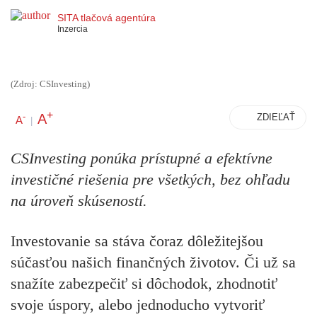
SITA tlačová agentúra
Inzercia
(Zdroj: CSInvesting)
+
A
-
ZDIEĽAŤ
A
|
CSInvesting ponúka prístupné a efektívne
investičné riešenia pre všetkých, bez ohľadu
na úroveň skúseností.
Investovanie sa stáva čoraz dôležitejšou
súčasťou našich finančných životov. Či už sa
snažíte zabezpečiť si dôchodok, zhodnotiť
svoje úspory, alebo jednoducho vytvoriť