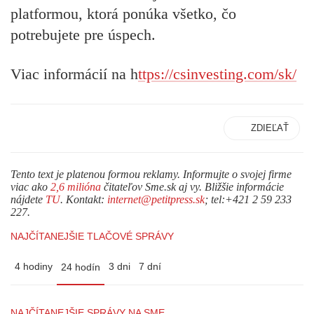
platformou, ktorá ponúka všetko, čo
potrebujete pre úspech.
Viac informácií na h
ttps://csinvesting.com/sk/
ZDIEĽAŤ
Tento text je platenou formou reklamy. Informujte o svojej firme
viac ako
2,6 milióna
čitateľov Sme.sk aj vy. Bližšie informácie
nájdete
TU
. Kontakt:
internet@petitpress.sk
; tel:+421 2 59 233
227.
NAJČÍTANEJŠIE TLAČOVÉ SPRÁVY
4 hodiny
3 dni
7 dní
24 hodín
NAJČÍTANEJŠIE SPRÁVY NA SME