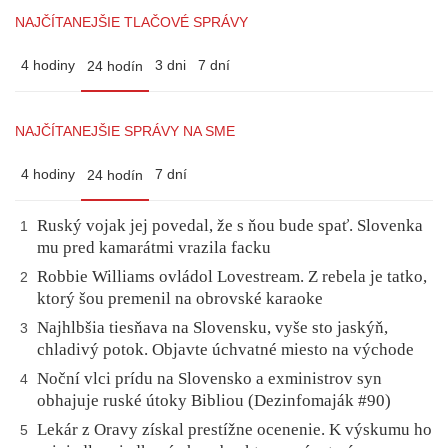
NAJČÍTANEJŠIE TLAČOVÉ SPRÁVY
4 hodiny
3 dni
7 dní
24 hodín
NAJČÍTANEJŠIE SPRÁVY NA SME
4 hodiny
7 dní
24 hodín
Ruský vojak jej povedal, že s ňou bude spať. Slovenka
1
mu pred kamarátmi vrazila facku
Robbie Williams ovládol Lovestream. Z rebela je tatko,
2
ktorý šou premenil na obrovské karaoke
Najhlbšia tiesňava na Slovensku, vyše sto jaskýň,
3
chladivý potok. Objavte úchvatné miesto na východe
Noční vlci prídu na Slovensko a exministrov syn
4
obhajuje ruské útoky Bibliou (Dezinfomaják #90)
Lekár z Oravy získal prestížne ocenenie. K výskumu ho
5