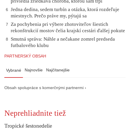
priviedla zriedkavá choroba, ktorou sám trpí
Jedna dedina, sedem turbín a otázka, ktorá rozdeľuje
6
miestnych. Prečo práve my, pýtajú sa
Za pochybenia pri výbere zhotoviteľov šiestich
7
rekonštrukcií mostov čelia krajskí cestári ďalšej pokute
Smutná správa: Náhle a nečakane zomrel predseda
8
futbalového klubu
PARTNERSKÝ OBSAH
Najnovšie
Najčítanejšie
Vybrané
Obsah spolupráce s komerčnými partnermi ›
Neprehliadnite tiež
Tropické šestonedelie