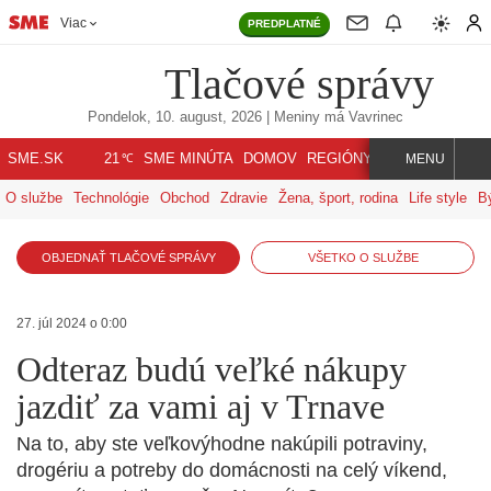
Viac
PREDPLATNÉ
Tlačové správy
Pondelok, 10. august, 2026
| Meniny má
Vavrinec
℃
SME.SK
SME MINÚTA
DOMOV
REGIÓNY
INDEX
SVET
21
MENU
O službe
Technológie
Obchod
Zdravie
Žena, šport, rodina
Life style
B
OBJEDNAŤ TLAČOVÉ SPRÁVY
VŠETKO O SLUŽBE
27. júl 2024 o 0:00
Odteraz budú veľké nákupy
jazdiť za vami aj v Trnave
Na to, aby ste veľkovýhodne nakúpili potraviny,
drogériu a potreby do domácnosti na celý víkend,