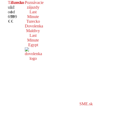
Taliansko
Turecko
Poznávacie
už
už
zájazdy
od
od
Last
699
599
Minute
€
€
Turecko
Dovolenka
Maldivy
Last
Minute
Egypt
SME.sk