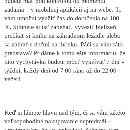
budete mať pod kontrolou od momentu
zadania – v mobilnej aplikácii aj na webe. To
vám umožní využiť čas do doručenia na 100
%. Stihnete si ísť zabehať, vyvesiť bielizeň,
prečítať si knihu na záhradnom ležadle alebo
sa zahrať s deťmi na ihrisku. Páči sa vám táto
predstava? Pridáme k tomu ešte informáciu, že
túto vychytávku budete môcť využívať 7 dní v
týždni, každý deň od 7:00 ráno až do 22:00
večer!
Keď si lámete hlavu nad tým, či sa vám takéto
veľkopohodlné nakupovanie nepredraží –
vravíme vám, že ani náhodou! Začnime tým,