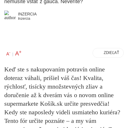
nemusíte vstať z gauča. Neveríte?
INZERCIA
Inzercia
+
A
-
ZDIEĽAŤ
A
|
Keď ste s nakupovaním potravín online
doteraz váhali, prišiel váš čas! Kvalita,
rýchlosť, tisícky množstevných zliav a
doručenie až k dverám vás o novom online
supermarkete Košík.sk určite presvedčia!
Kedy ste naposledy videli usmiateho kuriéra?
Tento fór určite poznáte – a my vám