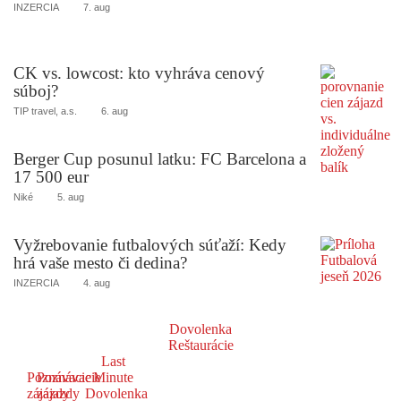
INZERCIA
7. aug
CK vs. lowcost: kto vyhráva cenový
súboj?
TIP travel, a.s.
6. aug
Berger Cup posunul latku: FC Barcelona a
17 500 eur
Niké
5. aug
Vyžrebovanie futbalových súťaží: Kedy
hrá vaše mesto či dedina?
INZERCIA
4. aug
Dovolenka
Reštaurácie
Last
Poznávacie
Poznávacie
Minute
zájazdy
zájazdy
Dovolenka