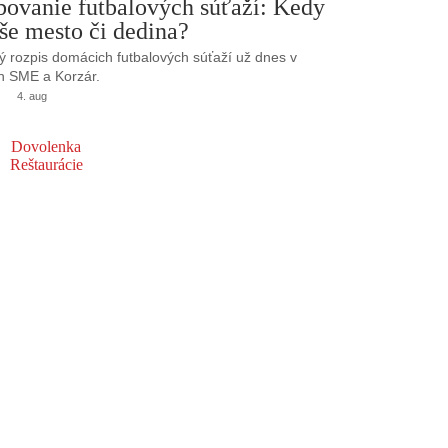
bovanie futbalových súťaží: Kedy
še mesto či dedina?
 rozpis domácich futbalových súťaží už dnes v
h SME a Korzár.
4. aug
Dovolenka
Reštaurácie