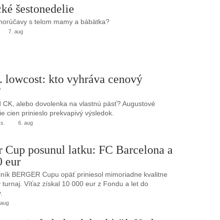
ké šestonedelie
 horúčavy s telom mamy a bábätka?
7. aug
. lowcost: kto vyhráva cenový
?
 CK, alebo dovolenka na vlastnú päsť? Augustové
e cien prinieslo prekvapivý výsledok.
.s.
6. aug
r Cup posunul latku: FC Barcelona a
0 eur
ník BERGER Cupu opäť priniesol mimoriadne kvalitne
turnaj. Víťaz získal 10 000 eur z Fondu a let do
.
 aug