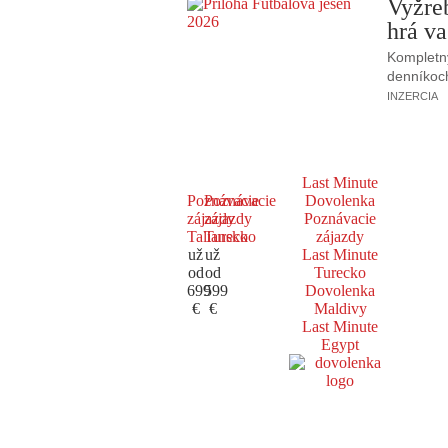
Vyžre
hrá va
Kompletný
denníkoc
INZERCIA
Last Minute
Poznávacie
Poznávacie
Dovolenka
zájazdy
zájazdy
Poznávacie
Taliansko
Turecko
zájazdy
už
už
Last Minute
od
od
Turecko
699
599
Dovolenka
€
€
Maldivy
Last Minute
Egypt