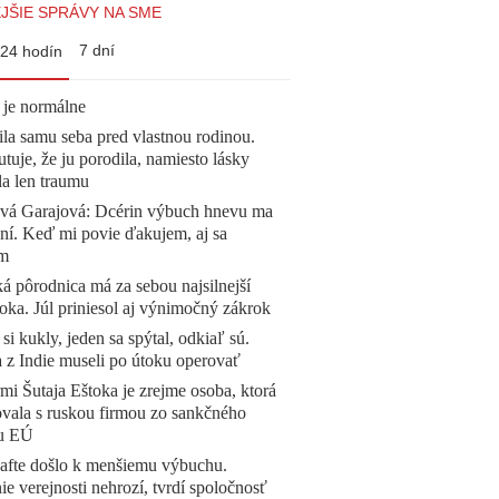
JŠIE SPRÁVY NA SME
7 dní
24 hodín
 je normálne
la samu seba pred vlastnou rodinou.
tuje, že ju porodila, namiesto lásky
la len traumu
ová Garajová: Dcérin výbuch hnevu ma
ní. Keď mi povie ďakujem, aj sa
ím
á pôrodnica má za sebou najsilnejší
oka. Júl priniesol aj výnimočný zákrok
 si kukly, jeden sa spýtal, odkiaľ sú.
a z Indie museli po útoku operovať
mi Šutaja Eštoka je zrejme osoba, ktorá
vala s ruskou firmou zo sankčného
u EÚ
afte došlo k menšiemu výbuchu.
e verejnosti nehrozí, tvrdí spoločnosť