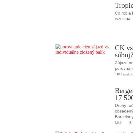
Tropic
Čo robia
INZERCIA
CK vs
súboj
Zájazd od
porovnani
TIP travel, a
Berge
17 50
Druhý roč
obsadený 
Barcelony
Niké
5.