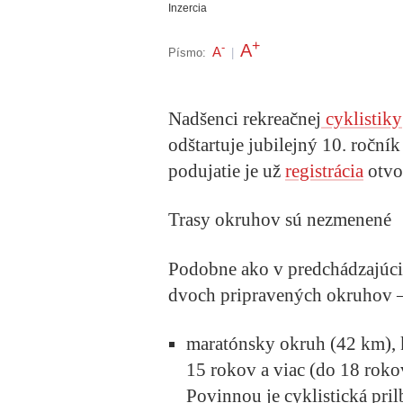
Inzercia
+
A
-
A
Písmo:
|
Nadšenci rekreačnej
cyklistiky
odštartuje jubilejný 10. roční
podujatie je už
registrácia
otvo
Trasy okruhov sú nezmenené
Podobne ako v predchádzajúcic
dvoch pripravených okruhov 
maratónsky okruh (42 km), k
15 rokov a viac (do 18 rok
Povinnou je cyklistická pril