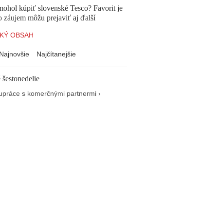
mohol kúpiť slovenské Tesco? Favorit je
o záujem môžu prejaviť aj ďalší
KÝ OBSAH
Najnovšie
Najčítanejšie
 šestonedelie
upráce s komerčnými partnermi ›