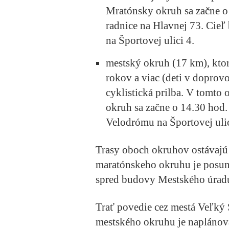
Mratónsky okruh sa začne o
radnice na Hlavnej 73. Cieľ
na Športovej ulici 4.
mestský okruh (17 km), ktor
rokov a viac (deti v doprov
cyklistická prilba. V tomto 
okruh sa začne o 14.30 hod. a
Velodrómu na Športovej ulic
Trasy oboch okruhov ostávajú
maratónskeho okruhu je posunu
spred budovy Mestského úradu
Trať povedie cez mestá Veľký Š
mestského okruhu je naplánova