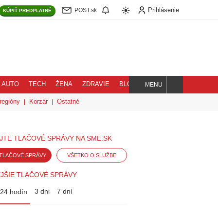
Prihlásenie
POST.sk
KÚPIŤ
PREDPLATNÉ
AUTO
TECH
ŽENA
ZDRAVIE
BLOG
MENU
Hľadaj
regióny
Korzár
Ostatné
JTE TLAČOVÉ SPRÁVY NA SME.SK
TLAČOVÉ SPRÁVY
VŠETKO O SLUŽBE
JŠIE TLAČOVÉ SPRÁVY
3 dni
7 dní
24 hodín