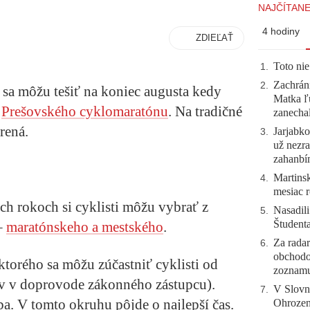
NAJČÍTANE
4 hodiny
ZDIEĽAŤ
Toto nie
1
.
Zachráni
2
.
sa môžu tešiť na koniec augusta kedy
Matka ľu
k
Prešovského cyklomaratónu
. Na tradičné
zanecha
rená.
Jarjabk
3
.
už nezra
zahanb
Martinsk
4
.
mesiac r
h rokoch si cyklisti môžu vybrať z
Nasadili
5
.
Študent
–
maratónskeho a mestského
.
Za radar
6
.
obchodo
torého sa môžu zúčastniť cyklisti od
zoznam
ov v doprovode zákonného zástupcu).
V Slovn
7
.
ba. V tomto okruhu pôjde o najlepší čas.
Ohrozeni