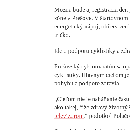
Možná bude aj registrácia deň 
zóne v Prešove. V štartovnom j
energetický nápoj, občerstvenie
tričko.
Ide o podporu cyklistiky a zd
Prešovský cyklomaratón sa opä
cyklistiky. Hlavným cieľom je
pohybu a podpore zdravia.
„Cieľom nie je naháňanie času 
ako takej, čiže zdravý životný 
televízorom
,“ podotkol Polačo