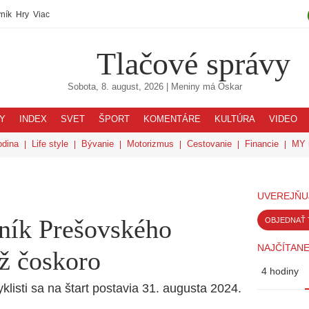
ník
Hry
Viac
Tlačové správy
Sobota, 8. august, 2026
| Meniny má
Oskar
Y
INDEX
SVET
ŠPORT
KOMENTÁRE
KULTÚRA
VIDEO
odina
Life style
Bývanie
Motorizmus
Cestovanie
Financie
MY 
UVEREJŇU
čník Prešovského
OBJEDNAŤ 
NAJČÍTANE
ž čoskoro
4 hodiny
klisti sa na štart postavia 31. augusta 2024.