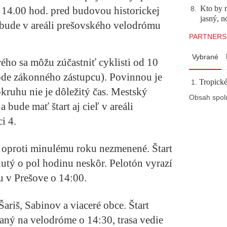
Kto by 
 14.00 hod. pred budovou historickej
8
.
jasný, n
 bude v areáli prešovského velodrómu
PARTNERS
Vybrané
ého sa môžu zúčastniť cyklisti od 10
ode zákonného zástupcu). Povinnou je
Tropické
okruhu nie je dôležitý čas. Mestský
Obsah spol
 bude mať štart aj cieľ v areáli
i 4.
 oproti minulému roku nezmenené. Štart
tý o pol hodinu neskôr. Pelotón vyrazí
 v Prešove o 14:00.
ariš, Sabinov a viaceré obce. Štart
ný na velodróme o 14:30, trasa vedie