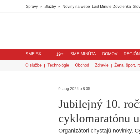
Správy
Služby
Noviny na webe
Last Minute Dovolenka
Slov
SME.SK
SME MINÚTA
DOMOV
REGIÓN
℃
19
O službe
Technológie
Obchod
Zdravie
Žena, šport, r
9. aug 2024 o 8:35
Jubilejný 10. ro
cyklomaratónu u
Organizátori chystajú novinky. Cy