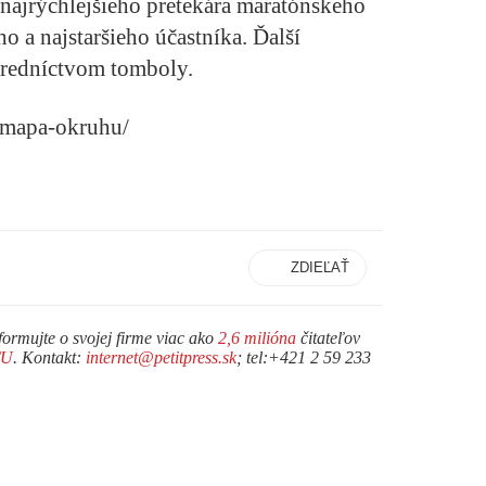
 najrýchlejšieho pretekára maratónskeho
ho a najstaršieho účastníka. Ďalší
tredníctvom tomboly.
/mapa-okruhu/
ZDIEĽAŤ
formujte o svojej firme viac ako
2,6 milióna
čitateľov
TU
. Kontakt:
internet@petitpress.sk
; tel:+421 2 59 233