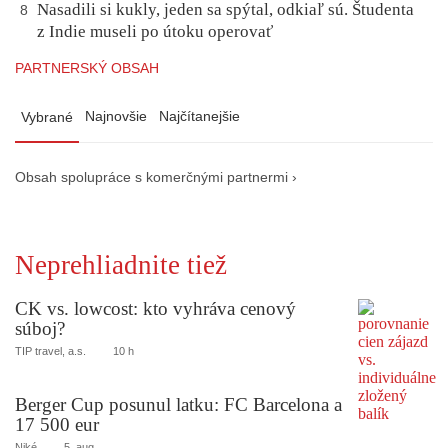
Nasadili si kukly, jeden sa spýtal, odkiaľ sú. Študenta
8
z Indie museli po útoku operovať
PARTNERSKÝ OBSAH
Najnovšie
Najčítanejšie
Vybrané
Obsah spolupráce s komerčnými partnermi ›
Neprehliadnite tiež
CK vs. lowcost: kto vyhráva cenový
súboj?
TIP travel, a.s.
10 h
Berger Cup posunul latku: FC Barcelona a
17 500 eur
Niké
5. aug