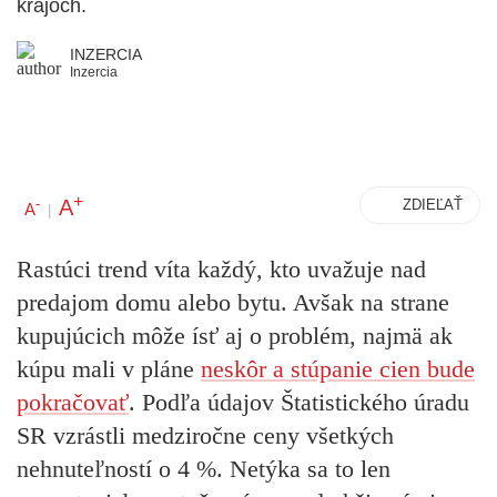
krajoch.
INZERCIA
Inzercia
+
A
-
ZDIEĽAŤ
A
|
Rastúci trend víta každý, kto uvažuje nad
predajom domu alebo bytu. Avšak na strane
kupujúcich môže ísť aj o problém, najmä ak
kúpu mali v pláne
neskôr a stúpanie cien bude
pokračovať
. Podľa údajov Štatistického úradu
SR vzrástli medziročne ceny všetkých
nehnuteľností o 4 %. Netýka sa to len