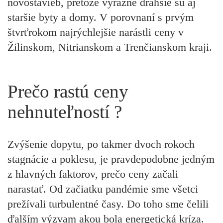
novostavieb, pretože výrazne drahšie sú aj
staršie byty a domy. V porovnaní s prvým
štvrťrokom najrýchlejšie narástli ceny v
Žilinskom, Nitrianskom a Trenčianskom kraji.
Prečo rastú ceny
nehnuteľností ?
Zvýšenie dopytu, po takmer dvoch rokoch
stagnácie a poklesu, je pravdepodobne jedným
z hlavných faktorov, prečo ceny začali
narastať. Od začiatku pandémie sme všetci
prežívali turbulentné časy. Do toho sme čelili
ďalším výzvam akou bola energetická kríza.