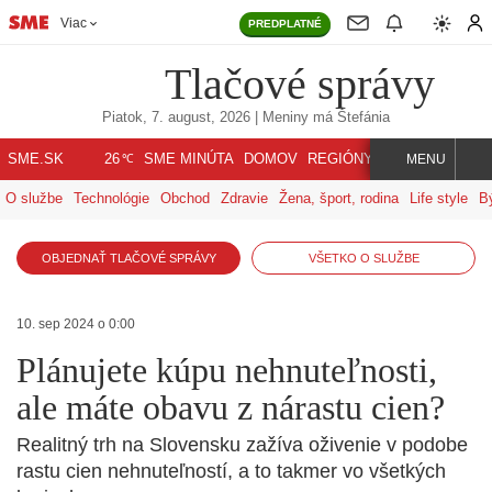
Viac
PREDPLATNÉ
Tlačové správy
Piatok, 7. august, 2026
| Meniny má
Štefánia
℃
SME.SK
SME MINÚTA
DOMOV
REGIÓNY
INDEX
SVET
26
MENU
O službe
Technológie
Obchod
Zdravie
Žena, šport, rodina
Life style
B
OBJEDNAŤ TLAČOVÉ SPRÁVY
VŠETKO O SLUŽBE
10. sep 2024 o 0:00
Plánujete kúpu nehnuteľnosti,
ale máte obavu z nárastu cien?
Realitný trh na Slovensku zažíva oživenie v podobe
rastu cien nehnuteľností, a to takmer vo všetkých