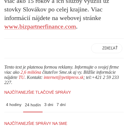
viac ako 15 rokov a ich služby využili už
stovky Slovákov po celej krajine. Viac
informácií nájdete na webovej stránke
www.bizpartnerfinance.com
.
ZDIEĽAŤ
Tento text je platenou formou reklamy. Informujte o svojej firme
viac ako
2,6 milióna
čitateľov Sme.sk aj vy. Bližšie informácie
nájdete
TU
. Kontakt:
internet@petitpress.sk
; tel:+421 2 59 233
227.
NAJČÍTANEJŠIE TLAČOVÉ SPRÁVY
4 hodiny
3 dni
7 dní
24 hodín
NAJČÍTANEJŠIE SPRÁVY NA SME