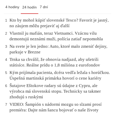
4 hodiny
7 dní
24 hodín
Kto by mohol kúpiť slovenské Tesco? Favorit je jasný,
1
no záujem môžu prejaviť aj ďalší
Vlastnil ju mafián, teraz Vietnamci. Vzácnu vilu
2
demontujú neznámi muži, polícia zatiaľ nepomohla
Na svete je len jedno: Auto, ktoré malo zmeniť dejiny,
3
parkuje v Brezne
Trnka sa chválil, že obnovia nadjazd, aby ušetrili
4
státisíce. Reálne prídu o 1,8 milióna z eurofondov
Kým prijímala pacienta, dcéra vedľa ležala s horúčkou.
5
Úspešná martinská primárka hovorí o cene kariéry
Šutajove Eštokove radary sú údajne z Cypru, ale
6
výrobca má slovenskú stopu. Technicky sa takmer
zhodujú s ruskými
VIDEO: Šampión s nádormi mozgu so slzami prosí
7
premiéra: Dajte nám šancu bojovať o naše životy