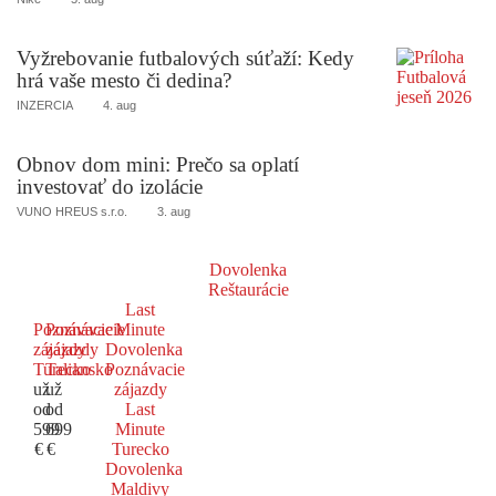
Vyžrebovanie futbalových súťaží: Kedy
hrá vaše mesto či dedina?
INZERCIA
4. aug
Obnov dom mini: Prečo sa oplatí
investovať do izolácie
VUNO HREUS s.r.o.
3. aug
Dovolenka
Reštaurácie
Last
Poznávacie
Poznávacie
Minute
zájazdy
zájazdy
Dovolenka
Turecko
Taliansko
Poznávacie
už
už
zájazdy
od
od
Last
599
699
Minute
€
€
Turecko
Dovolenka
Maldivy