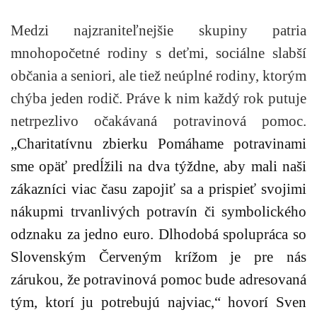
Medzi najzraniteľnejšie skupiny patria
mnohopočetné rodiny s deťmi, sociálne slabší
občania a seniori, ale tiež neúplné rodiny, ktorým
chýba jeden rodič. Práve k nim každý rok putuje
netrpezlivo očakávaná potravinová pomoc.
„Charitatívnu zbierku Pomáhame potravinami
sme opäť predĺžili na dva týždne, aby mali naši
zákazníci viac času zapojiť sa a prispieť svojimi
nákupmi trvanlivých potravín či symbolického
odznaku za jedno euro. Dlhodobá spolupráca so
Slovenským Červeným krížom je pre nás
zárukou, že potravinová pomoc bude adresovaná
tým, ktorí ju potrebujú najviac,“
hovorí Sven