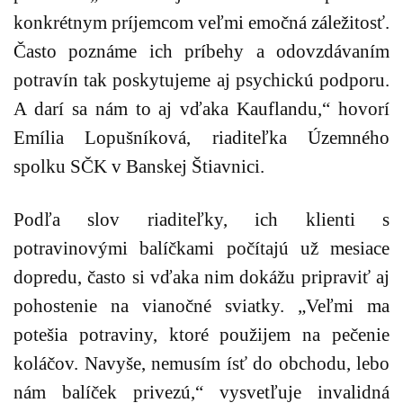
konkrétnym príjemcom veľmi emočná záležitosť.
Často poznáme ich príbehy a odovzdávaním
potravín tak poskytujeme aj psychickú podporu.
A darí sa nám to aj vďaka Kauflandu,“
hovorí
Emília Lopušníková, riaditeľka Územného
spolku SČK v Banskej Štiavnici.
Podľa slov riaditeľky, ich klienti s
potravinovými balíčkami počítajú už mesiace
dopredu, často si vďaka nim dokážu pripraviť aj
pohostenie na vianočné sviatky.
„Veľmi ma
potešia potraviny, ktoré použijem na pečenie
koláčov. Navyše, nemusím ísť do obchodu, lebo
nám balíček privezú,“
vysvetľuje invalidná