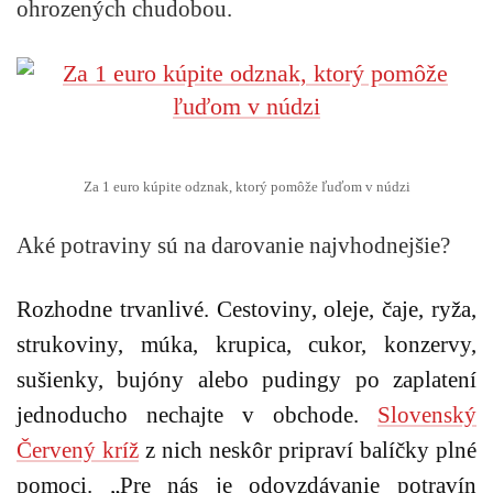
ohrozených chudobou.
Za 1 euro kúpite odznak, ktorý pomôže ľuďom v núdzi
Aké potraviny sú na darovanie najvhodnejšie?
Rozhodne trvanlivé. Cestoviny, oleje, čaje, ryža,
strukoviny, múka, krupica, cukor, konzervy,
sušienky, bujóny alebo pudingy po zaplatení
jednoducho nechajte v obchode.
Slovenský
Červený kríž
z nich neskôr pripraví balíčky plné
pomoci.
„Pre nás je odovzdávanie potravín