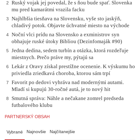
Ruský vojak jej povedal, že s ňou bude spať. Slovenka
2
mu pred kamarátmi vrazila facku
Najhlbšia tiesňava na Slovensku, vyše sto jaskýň,
3
chladivý potok. Objavte úchvatné miesto na východe
Noční vlci prídu na Slovensko a exministrov syn
4
obhajuje ruské útoky Bibliou (Dezinfomaják #90)
Jedna dedina, sedem turbín a otázka, ktorá rozdeľuje
5
miestnych. Prečo práve my, pýtajú sa
Lekár z Oravy získal prestížne ocenenie. K výskumu ho
6
priviedla zriedkavá choroba, ktorou sám trpí
Favorit po dedovi vyhráva nad modernými autami.
7
Mladí si kupujú 30-ročné autá, je to nový hit
Smutná správa: Náhle a nečakane zomrel predseda
8
futbalového klubu
PARTNERSKÝ OBSAH
Najnovšie
Najčítanejšie
Vybrané