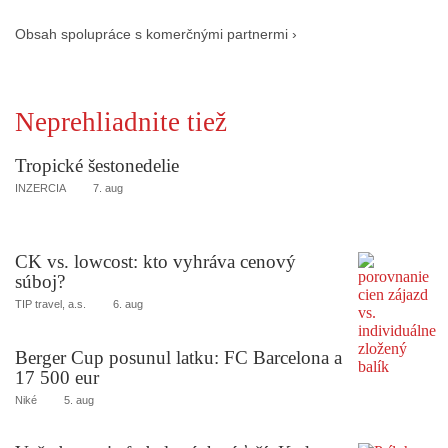
Obsah spolupráce s komerčnými partnermi ›
Neprehliadnite tiež
Tropické šestonedelie
INZERCIA
7. aug
CK vs. lowcost: kto vyhráva cenový
súboj?
TIP travel, a.s.
6. aug
Berger Cup posunul latku: FC Barcelona a
17 500 eur
Niké
5. aug