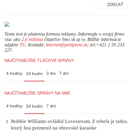
ZDIEĽAŤ
Tento text je platenou formou reklamy. Informujte o svojej firme
viac ako
2,6 milióna
čitateľov Sme.sk aj vy. Bližšie informácie
nájdete
TU
. Kontakt:
internet@petitpress.sk
; tel:+421 2 59 233
227.
NAJČÍTANEJŠIE TLAČOVÉ SPRÁVY
4 hodiny
3 dni
7 dní
24 hodín
NAJČÍTANEJŠIE SPRÁVY NA SME
4 hodiny
7 dní
24 hodín
Robbie Williams ovládol Lovestream. Z rebela je tatko,
1
ktorý šou premenil na obrovské karaoke