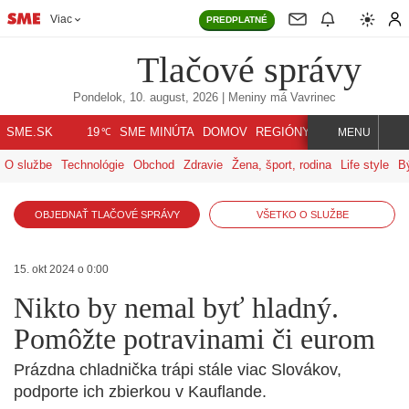
Viac
PREDPLATNÉ
Tlačové správy
Pondelok, 10. august, 2026
| Meniny má
Vavrinec
℃
SME.SK
SME MINÚTA
DOMOV
REGIÓNY
INDEX
SVET
19
MENU
O službe
Technológie
Obchod
Zdravie
Žena, šport, rodina
Life style
B
OBJEDNAŤ TLAČOVÉ SPRÁVY
VŠETKO O SLUŽBE
15. okt 2024 o 0:00
Nikto by nemal byť hladný.
Pomôžte potravinami či eurom
Prázdna chladnička trápi stále viac Slovákov,
podporte ich zbierkou v Kauflande.