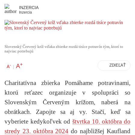
INZERCIA
Inzercia
Slovenský Červený kríž vďaka zbierke rozdá tisíce potravín tým, ktorí to
najviac potrebujú
+
A
-
ZDIEĽAŤ
A
|
Charitatívna zbierka Pomáhame potravinami,
ktorú reťazec organizuje v spolupráci so
Slovenským Červeným krížom, naberá na
obrátkach. Zapojte sa aj vy. Stačí, keď sa
vyberiete kedykoľvek od
štvrtka 10. októbra do
stredy 23. októbra 2024
do najbližšej Kaufland