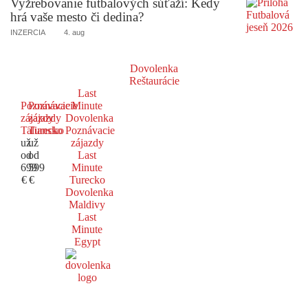
Vyžrebovanie futbalových súťaží: Kedy
hrá vaše mesto či dedina?
INZERCIA
4. aug
Dovolenka
Reštaurácie
Last
Poznávacie
Poznávacie
Minute
zájazdy
zájazdy
Dovolenka
Taliansko
Turecko
Poznávacie
už
už
zájazdy
od
od
Last
699
599
Minute
€
€
Turecko
Dovolenka
Maldivy
Last
Minute
Egypt